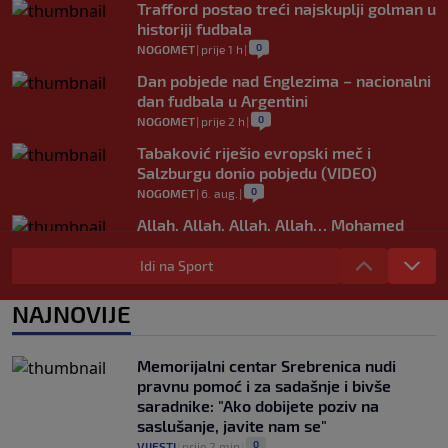
Trafford postao treći najskuplji golman u
historiji fudbala
0
NOGOMET
|
prije 1 h
|
Dan pobjede nad Englezima – nacionalni
dan fudbala u Argentini
0
NOGOMET
|
prije 2 h
|
Tabaković riješio evropski meč i
Salzburgu donio pobjedu (VIDEO)
0
NOGOMET
|
6. aug.
|
Allah, Allah, Allah, Allah… Mohamed
Salah! (VIDEO)
Idi na Sport
0
NOGOMET
|
6. aug.
|
Tok meča | Borac 1-0 Vitebsk: Borac
NAJNOVIJE
dominirao, ali nije ni imao sreće
0
NOGOMET
|
6. aug.
|
Memorijalni centar Srebrenica nudi
pravnu pomoć i za sadašnje i bivše
saradnike: "Ako dobijete poziv na
saslušanje, javite nam se"
0
VIJESTI
|
prije 2 min
|