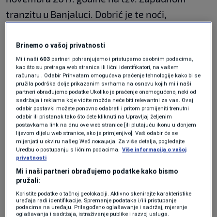
tranzitu u Banjaluci. Dobrić je te noći,
automobilom audi A6, u vlasništvu
Košarkaškog kluba "Igokea", kojim takođe
Brinemo o vašoj privatnosti
upravljaju Dodikovi, usmrtio Smiljanu
Mi i naši
603
partneri pohranjujemo i pristupamo osobnim podacima,
kao što su pretraga web stranica ili lični identifikatori, na vašem
Nikodinović iz Kneževa.
računaru . Odabir Prihvatam omogućava praćenje tehnologije kako bi se
pružila podrška dolje prikazanim svrhama na osnovu kojih mi i naši
Optužnica je Dobrića teretila da je trenutku
partneri obrađujemo podatke Ukoliko je praćenje onemogućeno, neki od
sadržaja i reklama koje vidite možda neće biti relevantni za vas. Ovaj
nesreće vozio 81 km/h na mjestu gdje je brzina
odabir postavki možete ponovno odabrati i pritom promijeniti trenutni
odabir ili pristanak tako što ćete kliknuti na Upravljaj željenim
ograničena na 70 km/h, da se kretao prema
postavkama link na dnu ove web stranice [ili plutajuću ikonu u donjem
lijevom dijelu web stranice, ako je primjenjivo]. Vaš odabir će se
kružnom toku i da uopšte nije obratio pažnju na
mijenjati u okviru našeg Wеб локација. Za više detalja, pogledajte
Uredbu o postupanju s ličnim podacima.
Više informacija o vašoj
pješaka na kolovozu.
privatnosti
Mi i naši partneri obrađujemo podatke kako bismo
pružali:
"U Smiljanu Nikodinović je, bez kočenja,
Koristite podatke o tačnoj geolokaciji. Aktivno skenirajte karakteristike
punom brzinom, udario u lijevoj saobraćajnoj
uređaja radi identifikacije. Spremanje podataka i/ili pristupanje
podacima na uređaju. Prilagođeno oglašavanje i sadržaj, mjerenje
traci prednjim desnim djelom vozila, a potom
oglašavanja i sadržaja, istraživanje publike i razvoj usluga.