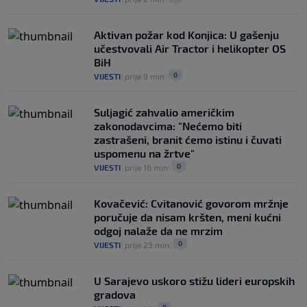
Aktivan požar kod Konjica: U gašenju
učestvovali Air Tractor i helikopter OS
BiH
0
VIJESTI
|
prije 9 min
|
Suljagić zahvalio američkim
zakonodavcima: "Nećemo biti
zastrašeni, branit ćemo istinu i čuvati
uspomenu na žrtve"
0
VIJESTI
|
prije 16 min
|
Kovačević: Cvitanović govorom mržnje
poručuje da nisam kršten, meni kućni
odgoj nalaže da ne mrzim
0
VIJESTI
|
prije 23 min
|
U Sarajevo uskoro stižu lideri europskih
gradova