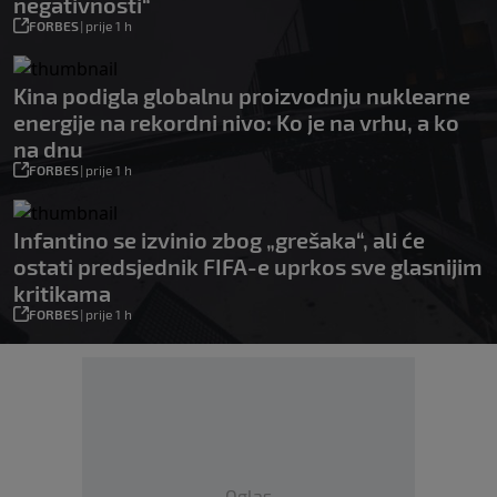
negativnosti“
FORBES
|
prije 1 h
Kina podigla globalnu proizvodnju nuklearne
energije na rekordni nivo: Ko je na vrhu, a ko
na dnu
FORBES
|
prije 1 h
Infantino se izvinio zbog „grešaka“, ali će
ostati predsjednik FIFA-e uprkos sve glasnijim
kritikama
FORBES
|
prije 1 h
Oglas