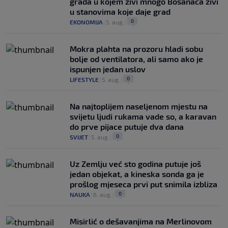
grada u kojem živi mnogo Bosanaca živi
u stanovima koje daje grad
0
EKONOMIJA
|
5. aug.
|
Mokra plahta na prozoru hladi sobu
bolje od ventilatora, ali samo ako je
ispunjen jedan uslov
0
LIFESTYLE
|
5. aug.
|
Na najtoplijem naseljenom mjestu na
svijetu ljudi rukama vade so, a karavan
do prve pijace putuje dva dana
0
SVIJET
|
5. aug.
|
Uz Zemlju već sto godina putuje još
jedan objekat, a kineska sonda ga je
prošlog mjeseca prvi put snimila izbliza
0
NAUKA
|
6. aug.
|
Misirlić o dešavanjima na Merlinovom