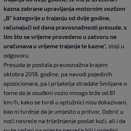
kazna zabrane upravljanja motornim vozilom
„B“ kategorije u trajanju od dvije godine,
računajući od dana pravosnažnosti presude, s
tim što se vrijeme provedeno u zatvoru ne
uračunava u vrijeme trajanja te kazne",
stoji u
odgovoru.
Presuda je postala pravosnažna krajem
oktobra 2018. godine, pa navodi pojedinih
opozicionara, pa i prijatelja stradale Smiljane o
tome da je osuđeni vozio mnogo brže od 81
km/h, kako se tvrdi u optužnici nisu dokazivani,
kao ni tvrdnje da je umjesto u pritvor, Dobrić u
noći nesreće na triježnjenje poslat kući, ali i da
su te večeri na mjesta nesreće bili i pojedini