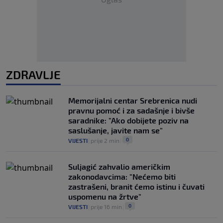
ZDRAVLJE
Memorijalni centar Srebrenica nudi
pravnu pomoć i za sadašnje i bivše
saradnike: "Ako dobijete poziv na
saslušanje, javite nam se"
0
VIJESTI
|
prije 2 min
|
Suljagić zahvalio američkim
zakonodavcima: "Nećemo biti
zastrašeni, branit ćemo istinu i čuvati
uspomenu na žrtve"
0
VIJESTI
|
prije 16 min
|