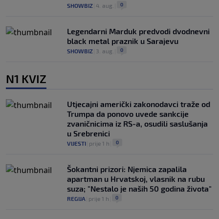
0
SHOWBIZ
|
4. aug.
|
Legendarni Marduk predvodi dvodnevni
black metal praznik u Sarajevu
0
SHOWBIZ
|
3. aug.
|
N1 KVIZ
Utjecajni američki zakonodavci traže od
Trumpa da ponovo uvede sankcije
zvaničnicima iz RS-a, osudili saslušanja
u Srebrenici
0
VIJESTI
|
prije 1 h
|
Šokantni prizori: Njemica zapalila
apartman u Hrvatskoj, vlasnik na rubu
suza; "Nestalo je naših 50 godina života"
0
REGIJA
|
prije 1 h
|