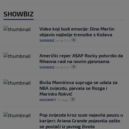
SHOWBIZ
Video koji budi emocije: Dino Merlin
objavio najbolje trenutke s Koševa
0
SHOWBIZ
|
prije 3 h
|
Američki reper A$AP Rocky potvrdio da
Rihanna radi na novim pjesmama
0
SHOWBIZ
|
prije 6 h
|
Bivša Mamićeva supruga se udala za
NBA zvijezdu, pjevala se Rozga i
Marinko Rokvić
0
NOGOMET
|
5. aug.
|
Pop zvijezda kroz suze najavila pauzu u
karijeri: Ariana Grande pojasnila zašto
se povlači iz javnog života