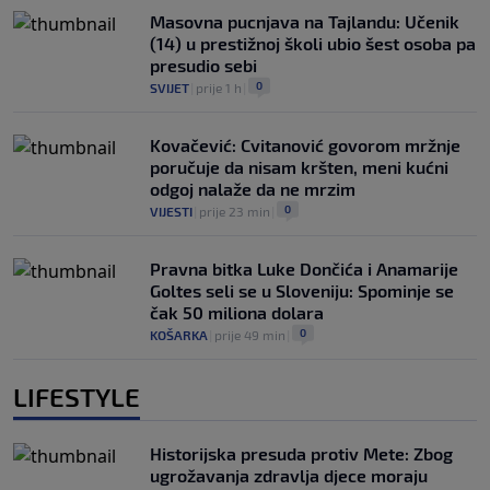
Masovna pucnjava na Tajlandu: Učenik
(14) u prestižnoj školi ubio šest osoba pa
presudio sebi
0
SVIJET
|
prije 1 h
|
Kovačević: Cvitanović govorom mržnje
poručuje da nisam kršten, meni kućni
odgoj nalaže da ne mrzim
0
VIJESTI
|
prije 23 min
|
Pravna bitka Luke Dončića i Anamarije
Goltes seli se u Sloveniju: Spominje se
čak 50 miliona dolara
0
KOŠARKA
|
prije 49 min
|
LIFESTYLE
Historijska presuda protiv Mete: Zbog
ugrožavanja zdravlja djece moraju