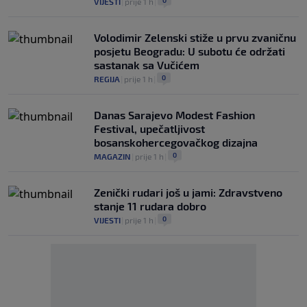
0
VIJESTI
|
prije 1 h
|
Volodimir Zelenski stiže u prvu zvaničnu
posjetu Beogradu: U subotu će održati
sastanak sa Vučićem
0
REGIJA
|
prije 1 h
|
Danas Sarajevo Modest Fashion
Festival, upečatljivost
bosanskohercegovačkog dizajna
0
MAGAZIN
|
prije 1 h
|
Zenički rudari još u jami: Zdravstveno
stanje 11 rudara dobro
0
VIJESTI
|
prije 1 h
|