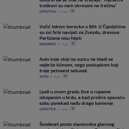
troškovi su nam skresani na trećinu"
0
LIFESTYLE
|
5. aug.
|
Vučić tokom boravka u BiH: U Čipuljićima
su svi Srbi navijali za Zvezdu, dresove
Partizana nisu htjeli
0
NOGOMET
|
6. aug.
|
Auto koje stoji na suncu ne hladi se
najbrže klimom, nego postupkom koji
traje petnaest sekundi
0
AUTO
|
6. aug.
|
Ljudi u ovom gradu žive u rupama
iskopanim u brdu, a kad prošire spavaću
sobu ponekad nađu drago kamenje
0
LIFESTYLE
|
2. aug.
|
Šezdeset posto stanovnika glavnog