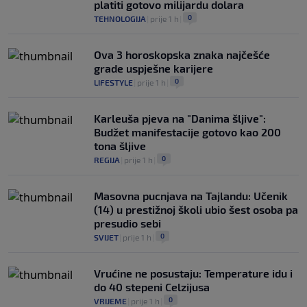
platiti gotovo milijardu dolara
0
TEHNOLOGIJA
|
prije 1 h
|
Ova 3 horoskopska znaka najčešće
grade uspješne karijere
0
LIFESTYLE
|
prije 1 h
|
Karleuša pjeva na "Danima šljive":
Budžet manifestacije gotovo kao 200
tona šljive
0
REGIJA
|
prije 1 h
|
Masovna pucnjava na Tajlandu: Učenik
(14) u prestižnoj školi ubio šest osoba pa
presudio sebi
0
SVIJET
|
prije 1 h
|
Vrućine ne posustaju: Temperature idu i
do 40 stepeni Celzijusa
0
VRIJEME
|
prije 1 h
|