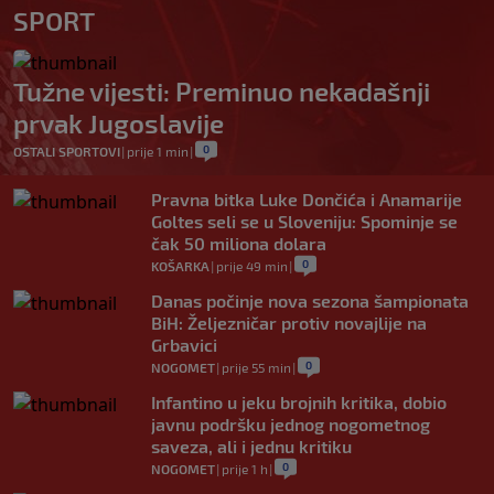
SPORT
Tužne vijesti: Preminuo nekadašnji
prvak Jugoslavije
0
OSTALI SPORTOVI
|
prije 1 min
|
Pravna bitka Luke Dončića i Anamarije
Goltes seli se u Sloveniju: Spominje se
čak 50 miliona dolara
0
KOŠARKA
|
prije 49 min
|
Danas počinje nova sezona šampionata
BiH: Željezničar protiv novajlije na
Grbavici
0
NOGOMET
|
prije 55 min
|
Infantino u jeku brojnih kritika, dobio
javnu podršku jednog nogometnog
saveza, ali i jednu kritiku
0
NOGOMET
|
prije 1 h
|