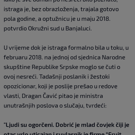
istraga je, bez obrazloženja, trajala gotovo
pola godine, a optužnicu je u maju 2018.
potvrdio Okružni sud u Banjaluci.
U vrijeme dok je istraga formalno bila u toku, u
februaru 2018. na jednoj od sjednica Narodne
skupštine Republike Srpske moglo se čuti o
ovoj nesreći. Tadašnji poslanik i žestoki
opozicionar, koji je poslije prešao u redove
vlasti, Dragan Čavić pitao je ministra
unutrašnjih poslova o slučaju, tvrdeći:
"Ljudi su ogorčeni. Dobrić je mlad čovjek čiji je
otac vrlo uticajan i suvlasnik je firme “Fruit