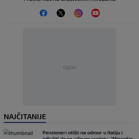
Oglas
NAJČITANIJE
Penzioneri otišli na odmor u Italiju i
odlučili da se više ne vraćaju: "Mjesečni