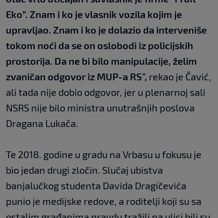
Eko”. Znam i ko je vlasnik vozila kojim je
upravljao. Znam i ko je dolazio da interveniše
tokom noći da se on oslobodi iz policijskih
prostorija. Da ne bi bilo manipulacije, želim
zvaničan odgovor iz MUP-a RS",
rekao je Čavić,
ali tada nije dobio odgovor, jer u plenarnoj sali
NSRS nije bilo ministra unutrašnjih poslova
Dragana Lukača.
Te 2018. godine u gradu na Vrbasu u fokusu je
bio jedan drugi zločin. Slučaj ubistva
banjalučkog studenta Davida Dragičevića
punio je medijske redove, a roditelji koji su sa
ostalim građanima pravdu tražili na ulici bili su