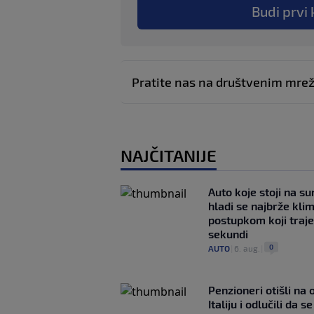
Budi prvi 
Pratite nas na društvenim mr
NAJČITANIJE
Auto koje stoji na s
hladi se najbrže kl
postupkom koji traj
sekundi
0
AUTO
|
6. aug.
|
Penzioneri otišli na
Italiju i odlučili da s