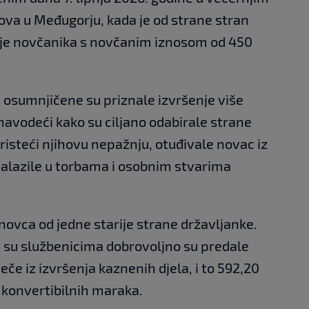
kova u Međugorju, kada je od strane stran
nje novčanika s novčanim iznosom od 450
 osumnjičene su priznale izvršenje više
avodeći kako su ciljano odabirale strane
risteći njihovu nepažnju, otuđivale novac iz
 nalazile u torbama i osobnim stvarima
novca od jedne starije strane državljanke.
 su službenicima dobrovoljno su predale
eče iz izvršenja kaznenih djela, i to 592,20
0 konvertibilnih maraka.