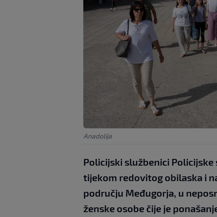
Anadolija
Policijski službenici Policijske 
tijekom redovitog obilaska i 
području Međugorja, u neposred
ženske osobe čije je ponašanje