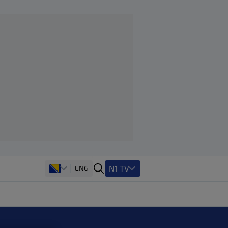
N1 TV
ENG