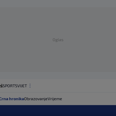
Oglas
SPORT
SVIJET
MAGAZIN
Crna hronika
Obrazovanje
Vrijeme
ZDRAVLJE