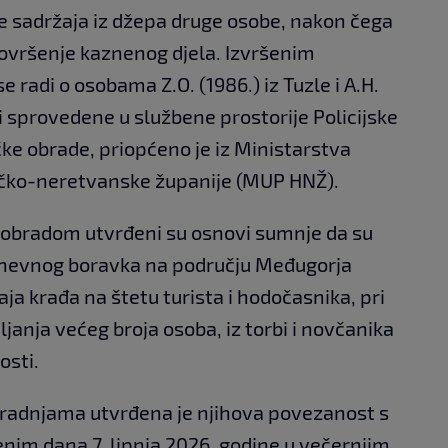
te sadržaja iz džepa druge osobe, nakon čega
 dovršenje kaznenog djela. Izvršenim
 radi o osobama Z.O. (1986.) iz Tuzle i A.H.
 i sprovedene u službene prostorije Policijske
ičke obrade, priopćeno je iz Ministarstva
čko-neretvanske županije (MUP HNŽ).
obradom utvrđeni su osnovi sumnje da su
nevnog boravka na području Međugorja
aja krađa na štetu turista i hodočasnika, pri
ljanja većeg broja osoba, iz torbi i novčanika
osti.
radnjama utvrđena je njihova povezanost s
nim dana 7. lipnja 2026. godine u večernjim