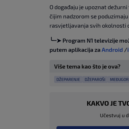
O događaju je upoznat dežurni 
čijim nadzorom se poduzimaju d
rasvjetljavanja svih okolnosti
╰┈➤ Program N1 televizije mo
putem aplikacija za
Android
/
Više tema kao što je ova?
DŽEPARENJE
DŽEPAROŠI
MEĐUGOR
KAKVO JE TV
Učestvuj u di