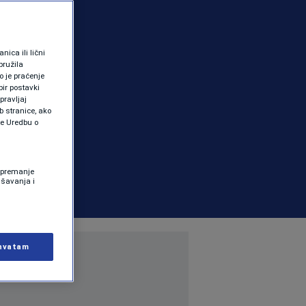
ica ili lični
pružila
 je praćenje
ir postavki
pravljaj
b stranice, ako
te Uredbu o
 Spremanje
ašavanja i
hvatam