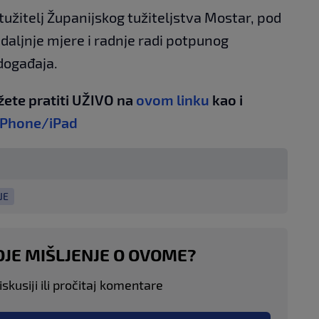
tužitelj Županijskog tužiteljstva Mostar, pod
aljnje mjere i radnje radi potpunog
 događaja.
žete pratiti UŽIVO na
ovom linku
kao i
iPhone/iPad
JE
OJE MIŠLJENJE O OVOME?
skusiji ili pročitaj komentare