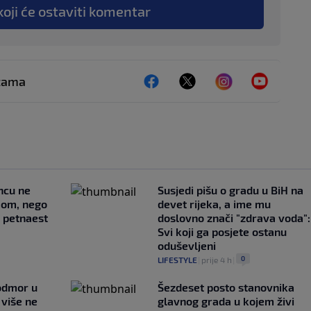
koji će ostaviti komentar
ežama
uncu ne
Susjedi pišu o gradu u BiH na
imom, nego
devet rijeka, a ime mu
e petnaest
doslovno znači "zdrava voda":
Svi koji ga posjete ostanu
oduševljeni
0
LIFESTYLE
|
prije 4 h
|
 odmor u
Šezdeset posto stanovnika
e više ne
glavnog grada u kojem živi