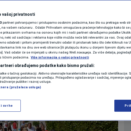
sobe uhićene u
SHOWBIZ
KOLUMNE
 vašoj privatnosti
g džeparenja
3
partneri pohranjujemo i pristupamo osobnim podacima, kao što su pretraga web stran
ori, na vašem računaru . Odabir Prihvatam omogućava praćenje tehnologije kako bi se 
je prikazanim svrhama na osnovu kojih mi i naši partneri obrađujemo podatke Ukoliko
0
CRNA HRONIKA
komentara
|
 neki od sadržaja i reklama koje vidite možda neće biti relevantni za vas. Ovaj odab
PODCAST
no odabrati i pritom promijeniti trenutni odabir ili pristanak tako što ćete kliknuti na U
tavkama link na dnu ove web stranice [ili plutajuću ikonu u donjem lijevom dijelu we
N1 SPECIJAL
vo]. Vaš odabir će se mijenjati u okviru našeg Wеб локација. Za više detalja, pogledaj
s ličnim podacima.
Više
Više informacija o vašoj privatnosti
FENOMENI
 partneri obrađujemo podatke kako bismo pružali:
datke o tačnoj geolokaciji. Aktivno skenirajte karakteristike uređaja radi identifikacije.
NEISTRAŽENO
ili pristupanje podacima na uređaju. Prilagođeno oglašavanje i sadržaj, mjerenje ogl
traživanje publike i razvoj usluga.
tnera (pružalaca usluga)
VIRALNO
FOTO
ži svrhe
Pri
PROMO
VIDEO