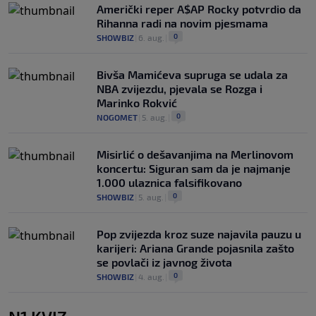
Američki reper A$AP Rocky potvrdio da
Rihanna radi na novim pjesmama
0
SHOWBIZ
|
6. aug.
|
Bivša Mamićeva supruga se udala za
NBA zvijezdu, pjevala se Rozga i
Marinko Rokvić
0
NOGOMET
|
5. aug.
|
Misirlić o dešavanjima na Merlinovom
koncertu: Siguran sam da je najmanje
1.000 ulaznica falsifikovano
0
SHOWBIZ
|
5. aug.
|
Pop zvijezda kroz suze najavila pauzu u
karijeri: Ariana Grande pojasnila zašto
se povlači iz javnog života
0
SHOWBIZ
|
4. aug.
|