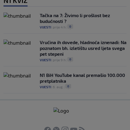
N1 KVIZ
Tačka na 7: Živimo li prošlost bez
budućnosti ?
0
VIJESTI
|
prije 4 h
|
Vrućina ih dovede, hladnoća iznenadi: Na
poznatom bh. izletištu usred ljeta svega
pet stepeni
0
VIJESTI
|
prije 9 h
|
N1 BiH YouTube kanal premašio 100.000
pretplatnika
0
VIJESTI
|
6. aug.
|