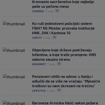
Kremasto savršenstvo koje najbolje
paše uz pečeno meso
0
COOKING
|
7. aug.
|
Ko ruši jedinstveni policijski sistem
FBiH? NS Mostar prozvala institucije
HNK, ZHK i Kantona 10
0
VIJESTI
|
7. aug.
|
Objavljeno koje države podržavaju
Infantina, a koje traže promjene: HNS
odavno zauzeo stranu
0
NOGOMET
|
7. aug.
|
Penzioneri otišli na odmor u Italiju i
odlučili da se više ne vraćaju: "Mjesečni
troškovi su nam skresani na trećinu"
0
LIFESTYLE
|
5. aug.
|
Baronesa Arminka Helić nakon požara