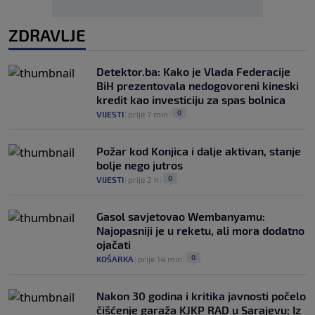
ZDRAVLJE
Detektor.ba: Kako je Vlada Federacije
BiH prezentovala nedogovoreni kineski
kredit kao investiciju za spas bolnica
0
VIJESTI
|
prije 7 min
|
Požar kod Konjica i dalje aktivan, stanje
bolje nego jutros
0
VIJESTI
|
prije 2 h
|
Gasol savjetovao Wembanyamu:
Najopasniji je u reketu, ali mora dodatno
ojačati
0
KOŠARKA
|
prije 14 min
|
Nakon 30 godina i kritika javnosti počelo
čišćenje garaža KJKP RAD u Sarajevu: Iz