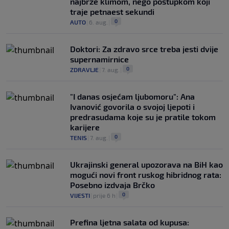
najbrže klimom, nego postupkom koji
traje petnaest sekundi
0
AUTO
|
6. aug.
|
Doktori: Za zdravo srce treba jesti dvije
supernamirnice
0
ZDRAVLJE
|
7. aug.
|
"I danas osjećam ljubomoru": Ana
Ivanović govorila o svojoj ljepoti i
predrasudama koje su je pratile tokom
karijere
0
TENIS
|
7. aug.
|
Ukrajinski general upozorava na BiH kao
mogući novi front ruskog hibridnog rata:
Posebno izdvaja Brčko
0
VIJESTI
|
prije 6 h
|
Prefina ljetna salata od kupusa: