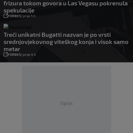
frizura tokom govora u Las Vegasu pokrenula
spekulacije
FORBES
|
prije 5 h
Treći unikatni Bugatti nazvan je po vrsti
srednjovjekovnog viteškog konja i visok samo
metar
FORBES
|
prije 4 h
Oglas