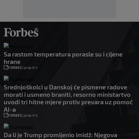
Sa rastom temperatura porasle su i cijene
hrane
FORBES
|
prije 6 h
Srednjoškolci u Danskoj će pismene radove
morati i usmeno braniti, resorno ministartvo
uvodi tri hitne mjere protiv prevara uz pomoć
AI-a
FORBES
|
prije 4 h
Da li je Trump promijenio imidž: Njegova