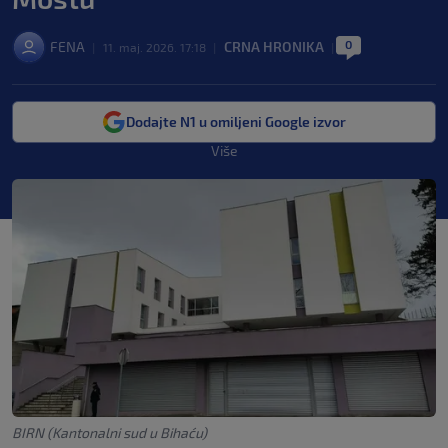
0
FENA
CRNA HRONIKA
|
11. maj. 2026. 17:18
|
|
Dodajte N1 u omiljeni Google izvor
Više
BIRN (Kantonalni sud u Bihaću)