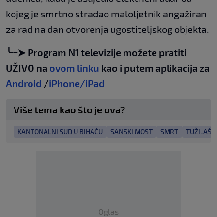
kojeg je smrtno stradao maloljetnik angažiran
za rad na dan otvorenja ugostiteljskog objekta.
╰┈➤ Program N1 televizije možete pratiti
UŽIVO na
ovom linku
kao i putem aplikacija za
Android
/
iPhone/iPad
Više tema kao što je ova?
KANTONALNI SUD U BIHAĆU
SANSKI MOST
SMRT
TUŽILAŠT
Oglas