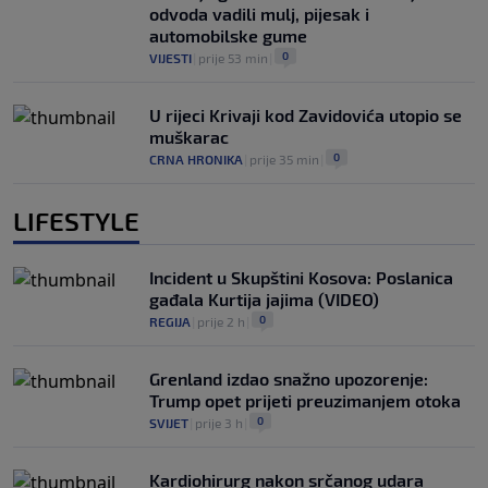
odvoda vadili mulj, pijesak i
automobilske gume
0
VIJESTI
|
prije 53 min
|
U rijeci Krivaji kod Zavidovića utopio se
muškarac
0
CRNA HRONIKA
|
prije 35 min
|
LIFESTYLE
Incident u Skupštini Kosova: Poslanica
gađala Kurtija jajima (VIDEO)
0
REGIJA
|
prije 2 h
|
Grenland izdao snažno upozorenje:
Trump opet prijeti preuzimanjem otoka
0
SVIJET
|
prije 3 h
|
Kardiohirurg nakon srčanog udara