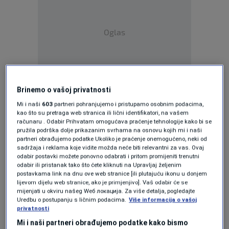
Oglas
Brinemo o vašoj privatnosti
Prema navodima optužnice, Merdanović se
Mi i naši
603
partneri pohranjujemo i pristupamo osobnim podacima,
kao što su pretraga web stranica ili lični identifikatori, na vašem
sumnjiči da je u julu 2024. godine izazvao
računaru . Odabir Prihvatam omogućava praćenje tehnologije kako bi se
pružila podrška dolje prikazanim svrhama na osnovu kojih mi i naši
opasnost po život ljudi upotrebom tehnički
partneri obrađujemo podatke Ukoliko je praćenje onemogućeno, neki od
sadržaja i reklama koje vidite možda neće biti relevantni za vas. Ovaj
neispravnog električnog spiralnog grijača koji
odabir postavki možete ponovno odabrati i pritom promijeniti trenutni
odabir ili pristanak tako što ćete kliknuti na Upravljaj željenim
je služio kao dio opreme za paljenje šiše, iako
postavkama link na dnu ove web stranice [ili plutajuću ikonu u donjem
lijevom dijelu web stranice, ako je primjenjivo]. Vaš odabir će se
je, kako navodi Tužilaštvo, bio svjestan da
mijenjati u okviru našeg Wеб локација. Za više detalja, pogledajte
Uredbu o postupanju s ličnim podacima.
Više informacija o vašoj
takav uređaj može predstavljati ozbiljnu
privatnosti
prijetnju sigurnosti.
Mi i naši partneri obrađujemo podatke kako bismo