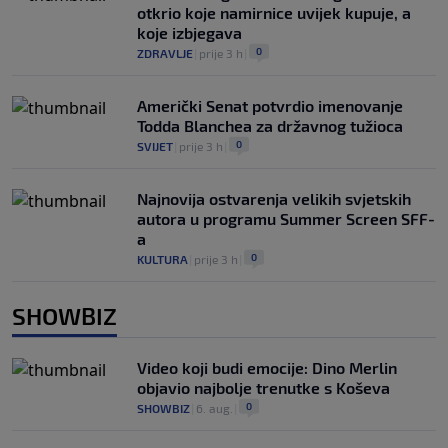
otkrio koje namirnice uvijek kupuje, a
koje izbjegava
0
ZDRAVLJE
|
prije 3 h
|
Američki Senat potvrdio imenovanje
Todda Blanchea za državnog tužioca
0
SVIJET
|
prije 3 h
|
Najnovija ostvarenja velikih svjetskih
autora u programu Summer Screen SFF-
a
0
KULTURA
|
prije 3 h
|
SHOWBIZ
Video koji budi emocije: Dino Merlin
objavio najbolje trenutke s Koševa
0
SHOWBIZ
|
6. aug.
|