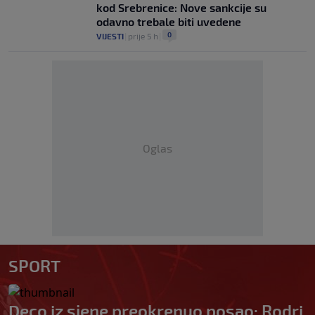
kod Srebrenice: Nove sankcije su
odavno trebale biti uvedene
0
VIJESTI
|
prije 5 h
|
Oglas
SPORT
Deco iz sjene preokrenuo posao: Rodri