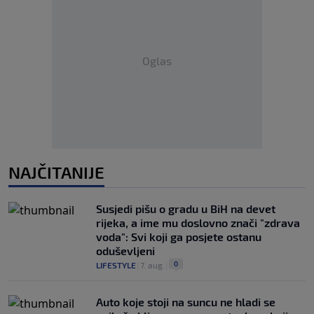
Oglas
NAJČITANIJE
Susjedi pišu o gradu u BiH na devet
rijeka, a ime mu doslovno znači "zdrava
voda": Svi koji ga posjete ostanu
oduševljeni
0
LIFESTYLE
|
7. aug.
|
Auto koje stoji na suncu ne hladi se