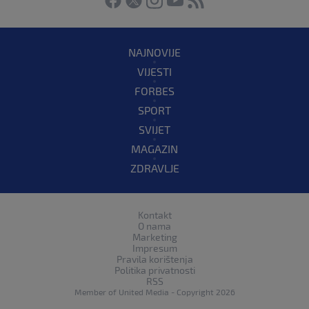
NAJNOVIJE
VIJESTI
FORBES
SPORT
SVIJET
MAGAZIN
ZDRAVLJE
Kontakt
O nama
Marketing
Impresum
Pravila korištenja
Politika privatnosti
RSS
Member of
United Media
- Copyright 2026