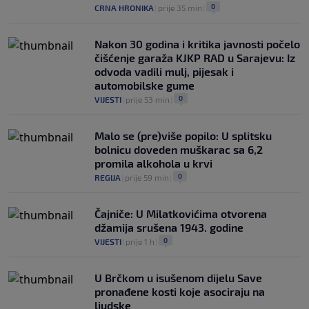
0
CRNA HRONIKA
|
prije 35 min
|
Nakon 30 godina i kritika javnosti počelo
čišćenje garaža KJKP RAD u Sarajevu: Iz
odvoda vadili mulj, pijesak i
automobilske gume
0
VIJESTI
|
prije 53 min
|
Malo se (pre)više popilo: U splitsku
bolnicu doveden muškarac sa 6,2
promila alkohola u krvi
0
REGIJA
|
prije 59 min
|
Čajniče: U Milatkovićima otvorena
džamija srušena 1943. godine
0
VIJESTI
|
prije 1 h
|
U Brčkom u isušenom dijelu Save
pronađene kosti koje asociraju na
ljudske