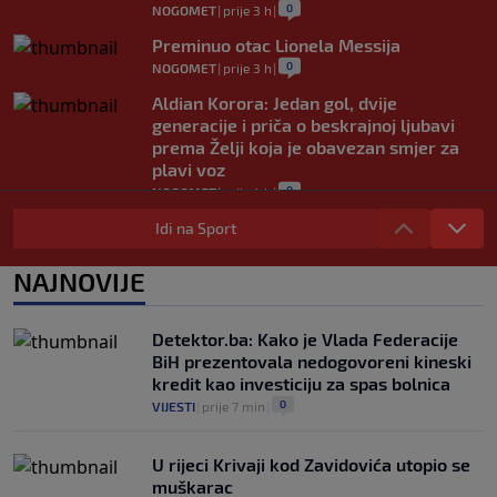
0
NOGOMET
|
prije 3 h
|
Preminuo otac Lionela Messija
0
NOGOMET
|
prije 3 h
|
Aldian Korora: Jedan gol, dvije
generacije i priča o beskrajnoj ljubavi
prema Želji koja je obavezan smjer za
plavi voz
0
NOGOMET
|
prije 4 h
|
Predsjednik FIFA-e negira tvrdnju da je
Idi na Sport
UEFA platila navodnoj "ljubavnici"
0
NOGOMET
|
prije 5 h
|
NAJNOVIJE
Novi igrač Millwalla odmah postao hit:
Navijači poručuju da je "stvoren za ovaj
Detektor.ba: Kako je Vlada Federacije
klub"
BiH prezentovala nedogovoreni kineski
0
NOGOMET
|
prije 7 h
|
kredit kao investiciju za spas bolnica
0
VIJESTI
|
prije 7 min
|
U rijeci Krivaji kod Zavidovića utopio se
muškarac