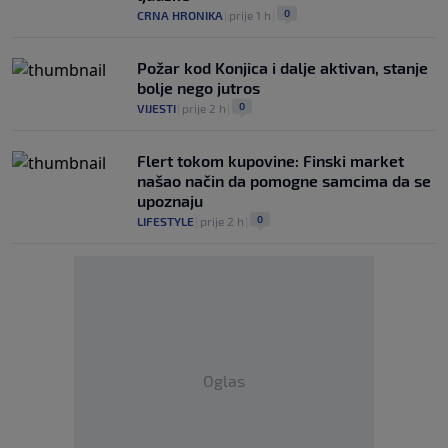
0
CRNA HRONIKA
|
prije 1 h
|
Požar kod Konjica i dalje aktivan, stanje
bolje nego jutros
0
VIJESTI
|
prije 2 h
|
Flert tokom kupovine: Finski market
našao način da pomogne samcima da se
upoznaju
0
LIFESTYLE
|
prije 2 h
|
Oglas