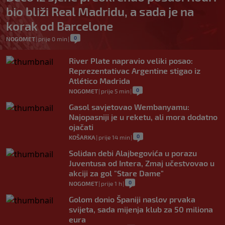
bio bliži Real Madridu, a sada je na
korak od Barcelone
0
NOGOMET
|
prije 0 min
|
River Plate napravio veliki posao:
Reprezentativac Argentine stigao iz
Atlético Madrida
0
NOGOMET
|
prije 5 min
|
Gasol savjetovao Wembanyamu:
Najopasniji je u reketu, ali mora dodatno
ojačati
0
KOŠARKA
|
prije 14 min
|
Solidan debi Alajbegovića u porazu
Juventusa od Intera, Zmaj učestvovao u
akciji za gol "Stare Dame"
0
NOGOMET
|
prije 1 h
|
Golom donio Španiji naslov prvaka
svijeta, sada mijenja klub za 50 miliona
eura