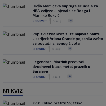
Bivša Mamićeva supruga se udala za
NBA zvijezdu, pjevala se Rozga i
Marinko Rokvić
|
|
0
NOGOMET
5. aug.
Pop zvijezda kroz suze najavila pauzu
u karijeri: Ariana Grande pojasnila zašto
se povlači iz javnog života
|
|
0
SHOWBIZ
4. aug.
Legendarni Marduk predvodi
dvodnevni black metal praznik u
Sarajevu
|
|
0
SHOWBIZ
3. aug.
N1 KVIZ
Kviz: Koliko pratite Svjetsko