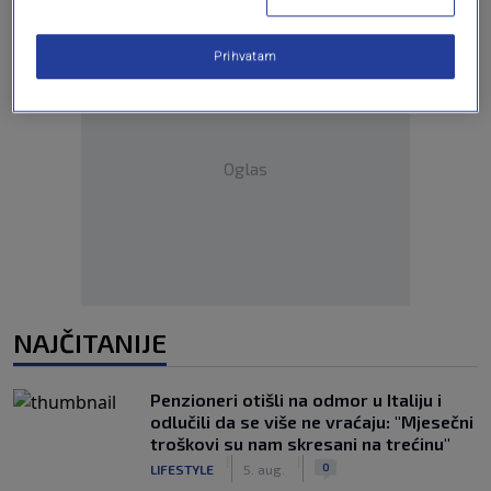
Prihvatam
Oglas
NAJČITANIJE
Penzioneri otišli na odmor u Italiju i
odlučili da se više ne vraćaju: "Mjesečni
troškovi su nam skresani na trećinu"
|
|
0
LIFESTYLE
5. aug.