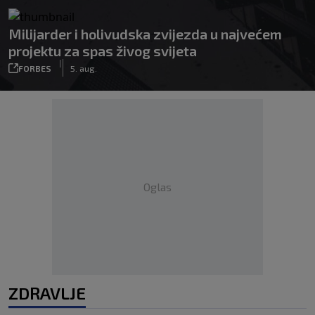
Milijarder i holivudska zvijezda u najvećem
projektu za spas živog svijeta
|
FORBES
5. aug.
Oglas
ZDRAVLJE