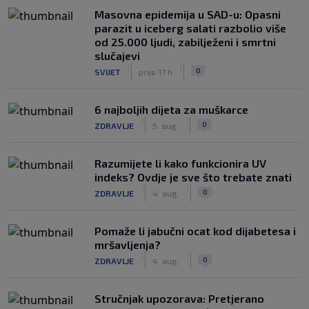
Masovna epidemija u SAD-u: Opasni
parazit u iceberg salati razbolio više
od 25.000 ljudi, zabilježeni i smrtni
slučajevi
|
|
0
SVIJET
prije 17 h
6 najboljih dijeta za muškarce
|
|
0
ZDRAVLJE
5. aug.
Razumijete li kako funkcionira UV
indeks? Ovdje je sve što trebate znati
|
|
0
ZDRAVLJE
4. aug.
Pomaže li jabučni ocat kod dijabetesa i
mršavljenja?
|
|
0
ZDRAVLJE
4. aug.
Stručnjak upozorava: Pretjerano