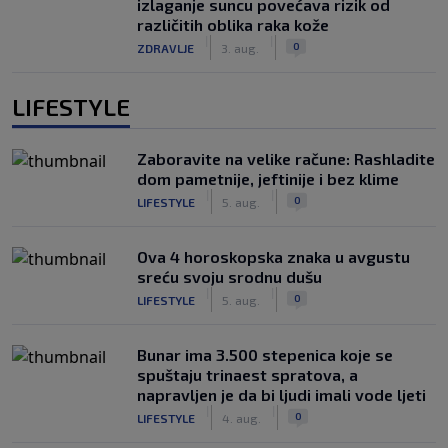
izlaganje suncu povećava rizik od
različitih oblika raka kože
|
|
0
ZDRAVLJE
3. aug.
LIFESTYLE
Zaboravite na velike račune: Rashladite
dom pametnije, jeftinije i bez klime
|
|
0
LIFESTYLE
5. aug.
Ova 4 horoskopska znaka u avgustu
sreću svoju srodnu dušu
|
|
0
LIFESTYLE
5. aug.
Bunar imа 3.500 stepenica koje se
spuštaju trinaest spratova, a
napravljen je da bi ljudi imali vode ljeti
|
|
0
LIFESTYLE
4. aug.