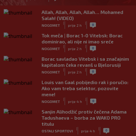
Allah, Allah, Allah, Allah… Mohamed
Salah! (VIDEO)
|
|
0
NOGOMET
prije 2 h
Tok meča | Borac 1-0 Vitebsk: Borac
dominirao, ali nije ni imao sreće
|
|
0
NOGOMET
prije 2 h
Borac savladao Vitebsk i sa značajnim
kapitalom čeka revanš u Bjelorusiji
|
|
0
NOGOMET
prije 2 h
Louis van Gaal pobijedio rak i poručio:
Ako vam treba selektor, pozovite
mene!
|
|
0
NOGOMET
prije 4 h
Sanjin Alihodžić protiv čečena Adama
Tadushaeva – borba za WAKO PRO
titulu
|
|
0
OSTALI SPORTOVI
prije 4 h