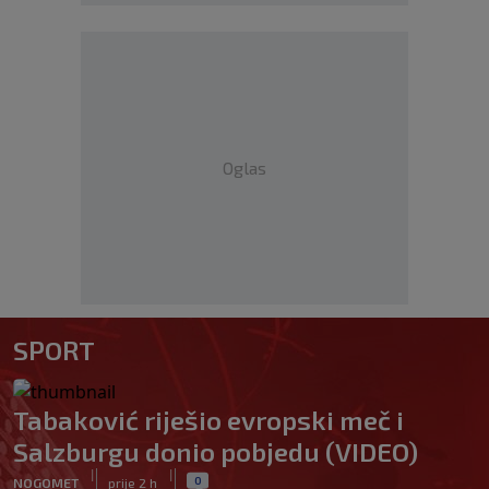
Oglas
SPORT
Tabaković riješio evropski meč i
Salzburgu donio pobjedu (VIDEO)
|
|
0
NOGOMET
prije 2 h