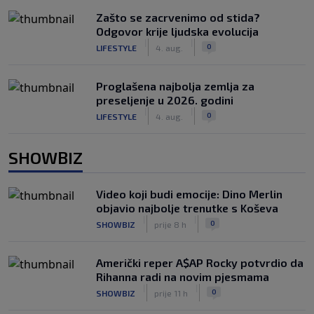
Zašto se zacrvenimo od stida?
Odgovor krije ljudska evolucija
|
|
0
LIFESTYLE
4. aug.
Proglašena najbolja zemlja za
preseljenje u 2026. godini
|
|
0
LIFESTYLE
4. aug.
SHOWBIZ
Video koji budi emocije: Dino Merlin
objavio najbolje trenutke s Koševa
|
|
0
SHOWBIZ
prije 8 h
Američki reper A$AP Rocky potvrdio da
Rihanna radi na novim pjesmama
|
|
0
SHOWBIZ
prije 11 h