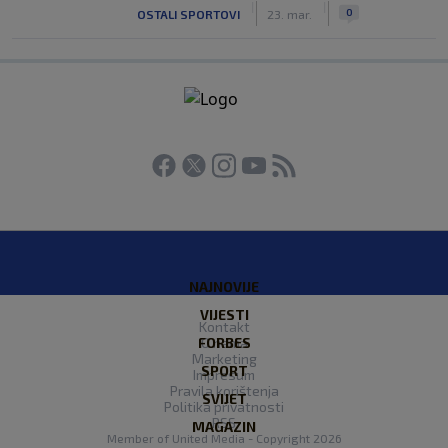
|
|
0
OSTALI SPORTOVI
23. mar.
NAJNOVIJE
VIJESTI
Kontakt
FORBES
O nama
Marketing
SPORT
Impresum
Pravila korištenja
SVIJET
Politika privatnosti
RSS
MAGAZIN
Member of
United Media
- Copyright 2026