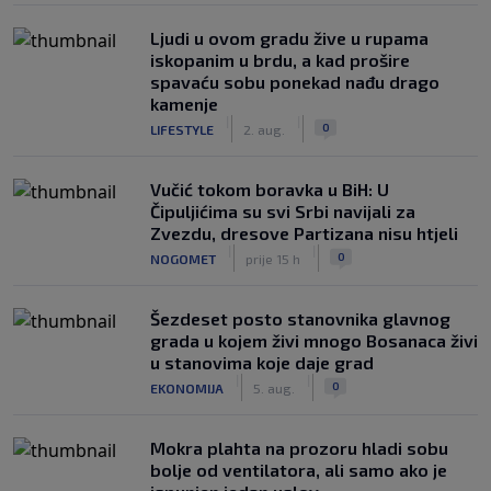
Ljudi u ovom gradu žive u rupama
iskopanim u brdu, a kad prošire
spavaću sobu ponekad nađu drago
kamenje
|
|
0
LIFESTYLE
2. aug.
Vučić tokom boravka u BiH: U
Čipuljićima su svi Srbi navijali za
Zvezdu, dresove Partizana nisu htjeli
|
|
0
NOGOMET
prije 15 h
Šezdeset posto stanovnika glavnog
grada u kojem živi mnogo Bosanaca živi
u stanovima koje daje grad
|
|
0
EKONOMIJA
5. aug.
Mokra plahta na prozoru hladi sobu
bolje od ventilatora, ali samo ako je