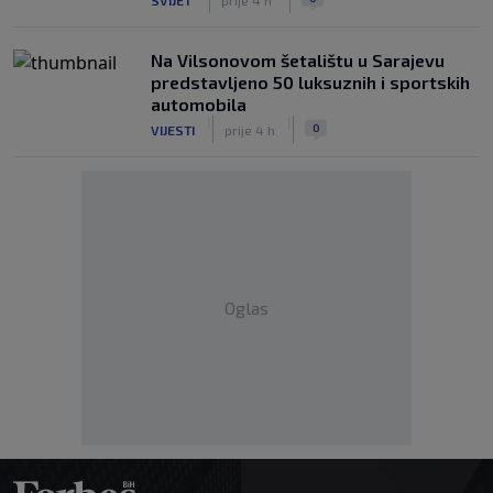
Na Vilsonovom šetalištu u Sarajevu
predstavljeno 50 luksuznih i sportskih
automobila
|
|
0
VIJESTI
prije 4 h
Oglas