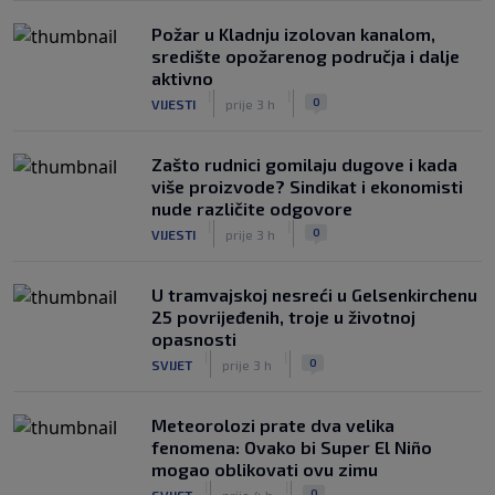
Požar u Kladnju izolovan kanalom,
središte opožarenog područja i dalje
aktivno
|
|
0
VIJESTI
prije 3 h
Zašto rudnici gomilaju dugove i kada
više proizvode? Sindikat i ekonomisti
nude različite odgovore
|
|
0
VIJESTI
prije 3 h
U tramvajskoj nesreći u Gelsenkirchenu
25 povrijeđenih, troje u životnoj
opasnosti
|
|
0
SVIJET
prije 3 h
Meteorolozi prate dva velika
fenomena: Ovako bi Super El Niño
mogao oblikovati ovu zimu
|
|
0
SVIJET
prije 4 h