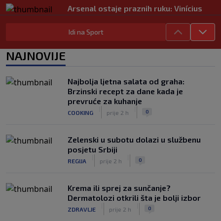
Arsenal ostaje praznih ruku: Vinícius
Júnior i Real Madrid postigli dogovor
|
|
0
NOGOMET
prije 5 h
Idi na Sport
Slavni klub potresa kriza: Kultni
NAJNOVIJE
stadion u Italiji bit će prazan na
početku sezone, navijači objavili rat
upravi
Najbolja ljetna salata od graha:
|
|
0
NOGOMET
prije 5 h
Brzinski recept za dane kada je
prevruće za kuhanje
Izvinjenje s elementima prijetnje i
|
|
0
COOKING
prije 2 h
„gomila slabića“ u UEFA-i
|
|
0
NOGOMET
prije 6 h
Zelenski u subotu dolazi u službenu
posjetu Srbiji
|
|
0
REGIJA
prije 2 h
Krema ili sprej za sunčanje?
Dermatolozi otkrili šta je bolji izbor
|
|
0
ZDRAVLJE
prije 2 h