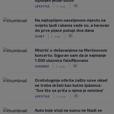
ispunjen jedan uslov
|
|
0
LIFESTYLE
5. aug.
Na najtoplijem naseljenom mjestu na
svijetu ljudi rukama vade so, a karavan
do prve pijace putuje dva dana
|
|
0
SVIJET
5. aug.
Misirlić o dešavanjima na Merlinovom
koncertu: Siguran sam da je najmanje
1.000 ulaznica falsifikovano
|
|
0
SHOWBIZ
5. aug.
Ornitologinja otkrila zašto sove nikad
ne treba držati kao kućne ljubimce:
"Sve što se priča o njima je neistina"
|
|
0
LIFESTYLE
4. aug.
Auto koje stoji na suncu ne hladi se