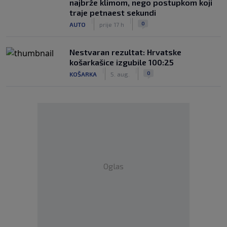
najbrže klimom, nego postupkom koji
traje petnaest sekundi
|
|
0
AUTO
prije 17 h
Nestvaran rezultat: Hrvatske
košarkašice izgubile 100:25
|
|
0
KOŠARKA
5. aug.
Oglas