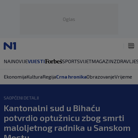
Oglas
NAJNOVIJE
VIJESTI
SPORT
SVIJET
MAGAZIN
ZDRAVLJE
Ekonomija
Kultura
Regija
Crna hronika
Obrazovanje
Vrijeme
SAOPĆENI DETALJI
Kantonalni sud u Bihaću
potvrdio optužnicu zbog smrti
maloljetnog radnika u Sanskom
Mostu