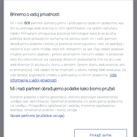
Pošalji
Brinemo o vašoj privatnosti
Mi i naši
603
partneri pohranjujemo i pristupamo osobnim podacima, kao
što su pretraga web stranica ili lični identifikatori, na vašem računaru .
Odabir Prihvatam omogućava praćenje tehnologije kako bi se pružila
podrška dolje prikazanim svrhama na osnovu kojih mi i naši partneri
Pošalji komentar
obrađujemo podatke Ukoliko je praćenje onemogućeno, neki od sadržaja i
reklama koje vidite možda neće biti relevantni za vas. Ovaj odabir postavki
možete ponovno odabrati i pritom promijeniti trenutni odabir ili pristanak
tako što ćete kliknuti na Upravljaj željenim postavkama link na dnu ove
web stranice [ili plutajuću ikonu u donjem lijevom dijelu web stranice, ako
je primjenjivo]. Vaš odabir će se mijenjati u okviru našeg Wеб локација. Za
više detalja, pogledajte Uredbu o postupanju s ličnim podacima.
Više
informacija o vašoj privatnosti
Mi i naši partneri obrađujemo podatke kako bismo pružali:
Koristite podatke o tačnoj geolokaciji. Aktivno skenirajte karakteristike
uređaja radi identifikacije. Spremanje podataka i/ili pristupanje podacima
na uređaju. Prilagođeno oglašavanje i sadržaj, mjerenje oglašavanja i
Oglas
sadržaja, istraživanje publike i razvoj usluga.
Spisak partnera (pružalaca usluga)
Prikaži svrhe