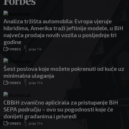
Analiza tržišta automobila: Evropa vjeruje
hibridima, Amerika traži jeftinije modele, u BiH
najveća prodaja novih vozila u posljednje tri
godine
|
FORBES
prije 7 h
Šest poslova koje možete pokrenuti od kuće uz
minimalna ulaganja
|
FORBES
prije 11 h
CBBiH zvanično aplicirala za pristupanje BiH
SEPA području – ovo su pogodnosti koje će
donijeti građanima i privredi
|
FORBES
prije 11 h