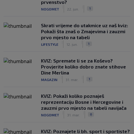
prvenstvo?
|
|
1
NOGOMET
22. jun.
Skrati vrijeme do utakmice uz naš kviz:
Pokaži šta znaš o Zmajevima i zauzmi
prvo mjesto na tabeli
|
|
1
LIFESTYLE
12. jun.
KVIZ: Spremate li se za Koševo?
Provjerite koliko dobro znate stihove
Dine Merlina
|
|
1
MAGAZIN
31. mar.
KVIZ: Pokaži koliko poznaješ
reprezentaciju Bosne i Hercegovine i
zauzmi prvo mjesto na tabeli navijača
|
|
0
NOGOMET
31. mar.
KVIZ: Poznajete li bh. sport i sportiste?