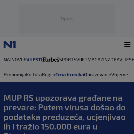
Oglas
NAJNOVIJE
VIJESTI
SPORT
SVIJET
MAGAZIN
ZDRAVLJE
S
Ekonomija
Kultura
Regija
Crna hronika
Obrazovanje
Vrijeme
MUP RS upozorava građane na
prevare: Putem virusa došao do
podataka preduzeća, ucjenjivao
ih i tražio 150.000 eura u