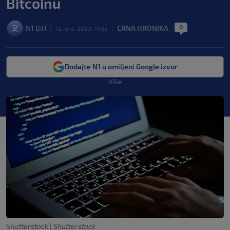
Bitcoinu
0
N1 BiH
CRNA HRONIKA
|
12. okt. 2023. 11:52
|
|
Dodajte N1 u omiljeni Google izvor
Više
Shutterstock
|
Shutterstock