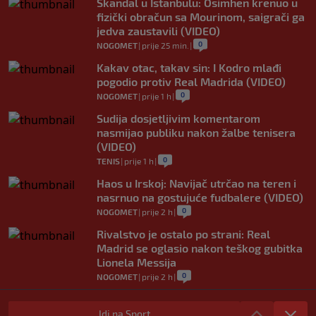
Skandal u Istanbulu: Osimhen krenuo u
fizički obračun sa Mourinom, saigrači ga
jedva zaustavili (VIDEO)
0
NOGOMET
|
prije 25 min.
|
Kakav otac, takav sin: I Kodro mlađi
pogodio protiv Real Madrida (VIDEO)
0
NOGOMET
|
prije 1 h
|
Sudija dosjetljivim komentarom
nasmijao publiku nakon žalbe tenisera
(VIDEO)
0
TENIS
|
prije 1 h
|
Haos u Irskoj: Navijač utrčao na teren i
nasrnuo na gostujuće fudbalere (VIDEO)
0
NOGOMET
|
prije 2 h
|
Rivalstvo je ostalo po strani: Real
Madrid se oglasio nakon teškog gubitka
Lionela Messija
0
NOGOMET
|
prije 2 h
|
WNBA igračice odgovorile Kanteru
nakon provokacije: "Nećemo biti politički
Idi na Sport