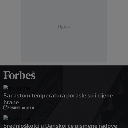
Oglas
Sa rastom temperatura porasle su i cijene
hrane
FORBES
|
prije 1 h
Srednjoškolci u Danskoj će pismene radove