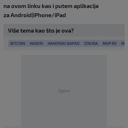
na
ovom linku
kao i putem aplikacija
za
An
droid
|
iPhone/iPad
Više tema kao što je ova?
BITCOIN
HAKERI
HAKERSKI NAPAD
IZNUDA
MUP RS
MU
Oglas