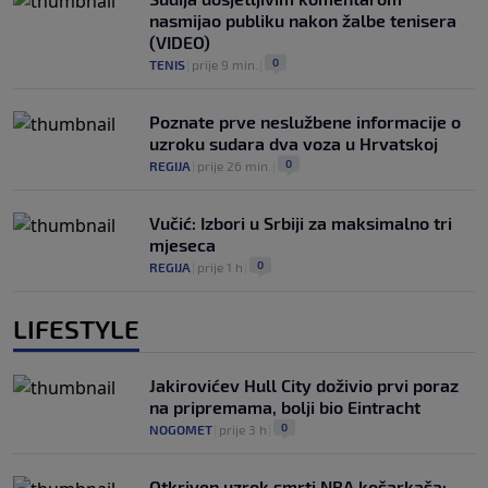
nasmijao publiku nakon žalbe tenisera
(VIDEO)
0
TENIS
|
prije 9 min.
|
Poznate prve neslužbene informacije o
uzroku sudara dva voza u Hrvatskoj
0
REGIJA
|
prije 26 min.
|
Vučić: Izbori u Srbiji za maksimalno tri
mjeseca
0
REGIJA
|
prije 1 h
|
LIFESTYLE
Jakirovićev Hull City doživio prvi poraz
na pripremama, bolji bio Eintracht
0
NOGOMET
|
prije 3 h
|
Otkriven uzrok smrti NBA košarkaša: