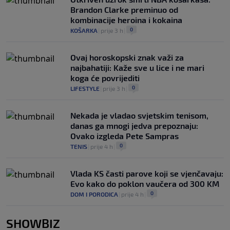
Brandon Clarke preminuo od
kombinacije heroina i kokaina
0
KOŠARKA
|
prije 3 h
|
Ovaj horoskopski znak važi za
najbahatiji: Kaže sve u lice i ne mari
koga će povrijediti
0
LIFESTYLE
|
prije 3 h
|
Nekada je vladao svjetskim tenisom,
danas ga mnogi jedva prepoznaju:
Ovako izgleda Pete Sampras
0
TENIS
|
prije 4 h
|
Vlada KS časti parove koji se vjenčavaju:
Evo kako do poklon vaučera od 300 KM
0
DOM I PORODICA
|
prije 4 h
|
SHOWBIZ