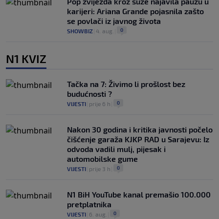
Pop zvijezda kroz suze najavila pauzu u
karijeri: Ariana Grande pojasnila zašto
se povlači iz javnog života
0
SHOWBIZ
|
4. aug.
|
N1 KVIZ
Tačka na 7: Živimo li prošlost bez
budućnosti ?
0
VIJESTI
|
prije 6 h
|
Nakon 30 godina i kritika javnosti počelo
čišćenje garaža KJKP RAD u Sarajevu: Iz
odvoda vadili mulj, pijesak i
automobilske gume
0
VIJESTI
|
prije 3 h
|
N1 BiH YouTube kanal premašio 100.000
pretplatnika
0
VIJESTI
|
6. aug.
|