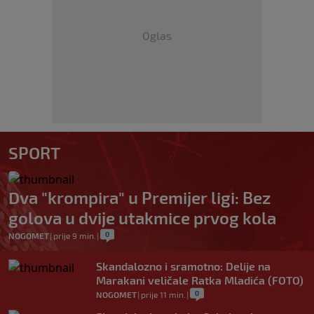
Oglas
SPORT
Dva "krompira" u Premijer ligi: Bez
golova u dvije utakmice prvog kola
0
NOGOMET
|
prije 9 min.
|
Skandalozno i sramotno: Delije na
Marakani veličale Ratka Mladića (FOTO)
0
NOGOMET
|
prije 11 min.
|