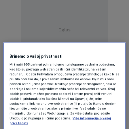
Oglas
Brinemo o vašoj privatnosti
Mi i naši
603
partneri pohranjujemo i pristupamo osobnim podacima,
Kako se navodi u saopštenju MUP-a RS, A.B. je
kao što su pretraga web stranica ili lični identifikatori, na vašem
računaru . Odabir Prihvatam omogućava praćenje tehnologije kako bi se
otkriven zahvaljujući radu policijskih
pružila podrška dolje prikazanim svrhama na osnovu kojih mi i naši
partneri obrađujemo podatke Ukoliko je praćenje onemogućeno, neki od
službenika Uprave kriminalističke policije,
sadržaja i reklama koje vidite možda neće biti relevantni za vas. Ovaj
odabir postavki možete ponovno odabrati i pritom promijeniti trenutni
Jedinice za visokotehnološki kriminalitet
odabir ili pristanak tako što ćete kliknuti na Upravljaj željenim
postavkama link na dnu ove web stranice [ili plutajuću ikonu u donjem
Ministarstva unutrašnjih poslova Republike
lijevom dijelu web stranice, ako je primjenjivo]. Vaš odabir će se
mijenjati u okviru našeg Wеб локација. Za više detalja, pogledajte
Srpske, a u okviru akcije "KUPA".
Uredbu o postupanju s ličnim podacima.
Više informacija o vašoj
privatnosti