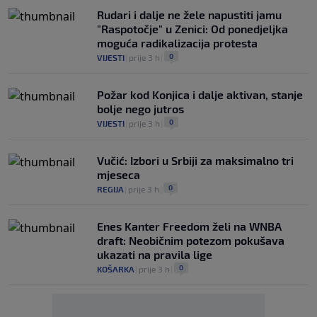
Rudari i dalje ne žele napustiti jamu
"Raspotočje" u Zenici: Od ponedjeljka
moguća radikalizacija protesta
0
VIJESTI
|
prije 3 h
|
Požar kod Konjica i dalje aktivan, stanje
bolje nego jutros
0
VIJESTI
|
prije 3 h
|
Vučić: Izbori u Srbiji za maksimalno tri
mjeseca
0
REGIJA
|
prije 3 h
|
Enes Kanter Freedom želi na WNBA
draft: Neobičnim potezom pokušava
ukazati na pravila lige
0
KOŠARKA
|
prije 3 h
|