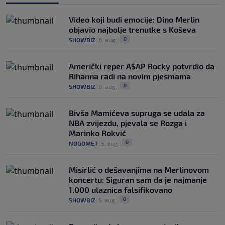
Video koji budi emocije: Dino Merlin
objavio najbolje trenutke s Koševa
0
SHOWBIZ
|
6. aug.
|
Američki reper A$AP Rocky potvrdio da
Rihanna radi na novim pjesmama
0
SHOWBIZ
|
6. aug.
|
Bivša Mamićeva supruga se udala za
NBA zvijezdu, pjevala se Rozga i
Marinko Rokvić
0
NOGOMET
|
5. aug.
|
Misirlić o dešavanjima na Merlinovom
koncertu: Siguran sam da je najmanje
1.000 ulaznica falsifikovano
0
SHOWBIZ
|
5. aug.
|