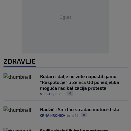
Oglas
ZDRAVLJE
Rudari i dalje ne žele napustiti jamu
"Raspotočje" u Zenici: Od ponedjeljka
moguća radikalizacija protesta
0
VIJESTI
|
prije 1 h
|
Hadžići: Smrtno stradao motociklista
0
CRNA HRONIKA
|
prije 1 h
|
Sudija dosjetljivim komentarom