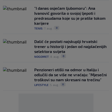
"I danas osjećam ljubomoru": Ana
Ivanović govorila o svojoj ljepoti i
predrasudama koje su je pratile tokom
karijere
0
TENIS
|
7. aug.
|
Dalić će postati najskuplji hrvatski
trener u historiji i jedan od najplaćenijih
selektora svijeta
0
NOGOMET
|
8. aug.
|
Penzioneri otišli na odmor u Italiju i
odlučili da se više ne vraćaju: "Mjesečni
troškovi su nam skresani na trećinu"
0
LIFESTYLE
|
5. aug.
|