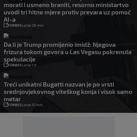
morati i usmeno braniti, resorno ministartvo
uvodi tri hitne mjere protiv prevara uz pomoć
AI-a
FORBES
|
prije 26 min.
Da li je Trump promijenio imidž: Njegova
frizura tokom govora u Las Vegasu pokrenula
spekulacije
FORBES
|
prije 1 h
Treći unikatni Bugatti nazvan je po vrsti
srednjovjekovnog viteškog konja i visok samo
metar
FORBES
|
prije 15 min.