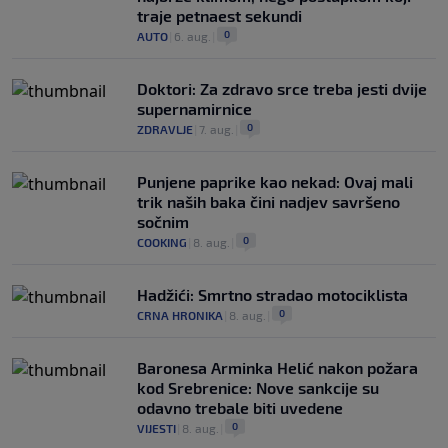
traje petnaest sekundi
0
AUTO
|
6. aug.
|
Doktori: Za zdravo srce treba jesti dvije
supernamirnice
0
ZDRAVLJE
|
7. aug.
|
Punjene paprike kao nekad: Ovaj mali
trik naših baka čini nadjev savršeno
sočnim
0
COOKING
|
8. aug.
|
Hadžići: Smrtno stradao motociklista
0
CRNA HRONIKA
|
8. aug.
|
Baronesa Arminka Helić nakon požara
kod Srebrenice: Nove sankcije su
odavno trebale biti uvedene
0
VIJESTI
|
8. aug.
|