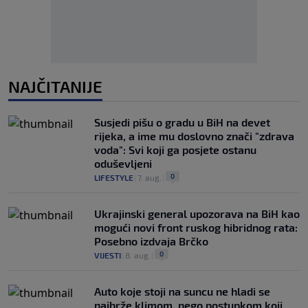
NAJČITANIJE
Susjedi pišu o gradu u BiH na devet
rijeka, a ime mu doslovno znači "zdrava
voda": Svi koji ga posjete ostanu
oduševljeni
0
LIFESTYLE
|
7. aug.
|
Ukrajinski general upozorava na BiH kao
mogući novi front ruskog hibridnog rata:
Posebno izdvaja Brčko
0
VIJESTI
|
8. aug.
|
Auto koje stoji na suncu ne hladi se
najbrže klimom, nego postupkom koji