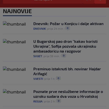
pijuni"
0
KOŠARKA
|
prije 2 h
|
NAJNOVIJE
Infantino nekada poručivao: "Novac
FIFA-e je vaš novac", danas se suočava s
Dnevnik: Požar u Konjicu i dalje aktivan
najvećom krizom
0
DNEVNIK
|
prije 24 min.
|
0
NOGOMET
|
prije 3 h
|
U Bugarskoj pao dron "kakav koristi
Ukrajina", Sofija pozvala ukrajinsku
ambasadoricu na razgovor
0
SVIJET
|
prije 59 min.
|
Preminuo istaknuti bh. novinar Hajdar
Arifagić
0
VIJESTI
|
prije 1 h
|
Poznate prve neslužbene informacije o
uzroku sudara dva voza u Hrvatskoj
0
REGIJA
|
prije 2 h
|