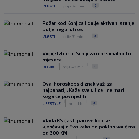
|
|
0
VIJESTI
prije 24 min
Požar kod Konjica i dalje aktivan, stanje
bolje nego jutros
|
|
0
VIJESTI
prije 31 min
Vučić: Izbori u Srbiji za maksimalno tri
mjeseca
|
|
0
REGIJA
prije 48 min
Ovaj horoskopski znak važi za
najbahatiji: Kaže sve u lice i ne mari
koga će povrijediti
|
|
0
LIFESTYLE
prije 1 h
Vlada KS časti parove koji se
vjenčavaju: Evo kako do poklon vaučera
od 300 KM
|
|