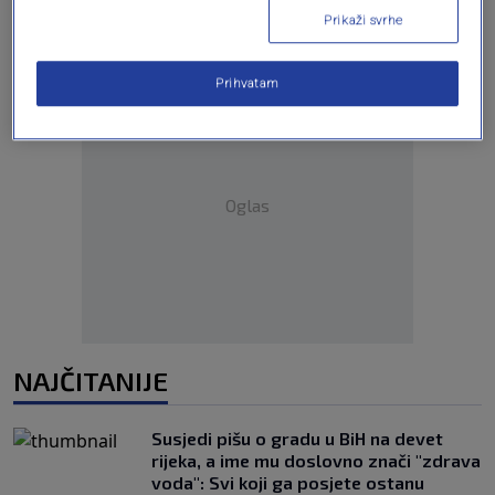
Prikaži svrhe
Prihvatam
Oglas
NAJČITANIJE
Susjedi pišu o gradu u BiH na devet
rijeka, a ime mu doslovno znači "zdrava
voda": Svi koji ga posjete ostanu