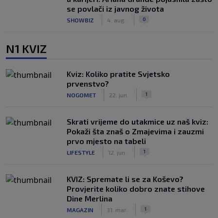
se povlači iz javnog života
|
|
0
SHOWBIZ
4. aug.
N1 KVIZ
Kviz: Koliko pratite Svjetsko
prvenstvo?
|
|
1
NOGOMET
22. jun.
Skrati vrijeme do utakmice uz naš kviz:
Pokaži šta znaš o Zmajevima i zauzmi
prvo mjesto na tabeli
|
|
1
LIFESTYLE
12. jun.
KVIZ: Spremate li se za Koševo?
Provjerite koliko dobro znate stihove
Dine Merlina
|
|
1
MAGAZIN
31. mar.