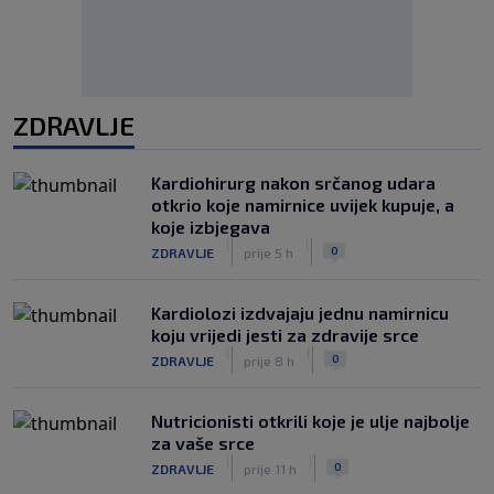
ZDRAVLJE
Kardiohirurg nakon srčanog udara
otkrio koje namirnice uvijek kupuje, a
koje izbjegava
|
|
0
ZDRAVLJE
prije 5 h
Kardiolozi izdvajaju jednu namirnicu
koju vrijedi jesti za zdravije srce
|
|
0
ZDRAVLJE
prije 8 h
Nutricionisti otkrili koje je ulje najbolje
za vaše srce
|
|
0
ZDRAVLJE
prije 11 h