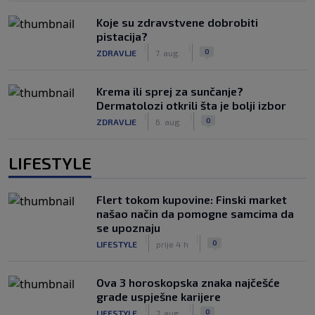
Koje su zdravstvene dobrobiti
pistacija?
|
|
0
ZDRAVLJE
7. aug.
Krema ili sprej za sunčanje?
Dermatolozi otkrili šta je bolji izbor
|
|
0
ZDRAVLJE
6. aug.
LIFESTYLE
Flert tokom kupovine: Finski market
našao način da pomogne samcima da
se upoznaju
|
|
0
LIFESTYLE
prije 4 h
Ova 3 horoskopska znaka najčešće
grade uspješne karijere
|
|
0
LIFESTYLE
7. aug.