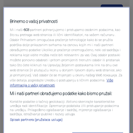
Pošalji
Brinemo o vašoj privatnosti
Mi i naši
603
partneri pohranjujemo i pristupamo osobnim podacima, kao
što su pretraga web stranica ili lični identifikatori, na vašem računaru .
Odabir Prihvatam omogućava praćenje tehnologije kako bi se pružila
podrška dolje prikazanim svrhama na osnovu kojih mi i naši partneri
Pošalji komentar
obrađujemo podatke Ukoliko je praćenje onemogućeno, neki od sadržaja i
reklama koje vidite možda neće biti relevantni za vas. Ovaj odabir postavki
možete ponovno odabrati i pritom promijeniti trenutni odabir ili pristanak
tako što ćete kliknuti na Upravljaj željenim postavkama link na dnu ove
web stranice [ili plutajuću ikonu u donjem lijevom dijelu web stranice, ako
je primjenjivo]. Vaš odabir će se mijenjati u okviru našeg Wеб локација. Za
više detalja, pogledajte Uredbu o postupanju s ličnim podacima.
Više
informacija o vašoj privatnosti
Mi i naši partneri obrađujemo podatke kako bismo pružali:
Koristite podatke o tačnoj geolokaciji. Aktivno skenirajte karakteristike
uređaja radi identifikacije. Spremanje podataka i/ili pristupanje podacima
na uređaju. Prilagođeno oglašavanje i sadržaj, mjerenje oglašavanja i
Oglas
sadržaja, istraživanje publike i razvoj usluga.
Spisak partnera (pružalaca usluga)