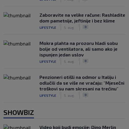
Zaboravite na velike račune: Rashladite
dom pametnije, jeftinije i bez klime
|
|
0
LIFESTYLE
5. aug.
Mokra plahta na prozoru hladi sobu
bolje od ventilatora, ali samo ako je
ispunjen jedan uslov
|
|
0
LIFESTYLE
5. aug.
Penzioneri otišli na odmor u Italiju i
odlučili da se više ne vraćaju: "Mjesečni
troškovi su nam skresani na trećinu"
|
|
0
LIFESTYLE
5. aug.
SHOWBIZ
Video koji budi emocije: Dino Merlin