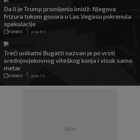
Da li je Trump promijenio imidž: Njegova
frizura tokom govora u Las Vegasu pokrenula
spekulacije
|
FORBES
prije 8 h
Treći unikatni Bugatti nazvan je po vrsti
srednjovjekovnog viteškog konja i visok samo
metar
|
FORBES
prije 7 h
Oglas