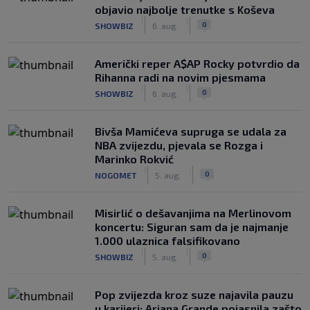
objavio najbolje trenutke s Koševa
|
|
0
SHOWBIZ
6. aug.
Američki reper A$AP Rocky potvrdio da
Rihanna radi na novim pjesmama
|
|
0
SHOWBIZ
6. aug.
Bivša Mamićeva supruga se udala za
NBA zvijezdu, pjevala se Rozga i
Marinko Rokvić
|
|
0
NOGOMET
5. aug.
Misirlić o dešavanjima na Merlinovom
koncertu: Siguran sam da je najmanje
1.000 ulaznica falsifikovano
|
|
0
SHOWBIZ
5. aug.
Pop zvijezda kroz suze najavila pauzu
u karijeri: Ariana Grande pojasnila zašto