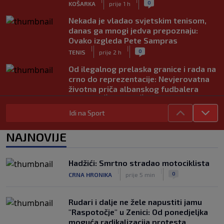
0
KOŠARKA
prije 1 h
Nekada je vladao svjetskim tenisom,
danas ga mnogi jedva prepoznaju:
Ovako izgleda Pete Sampras
|
|
0
TENIS
prije 2 h
Od ilegalnog prelaska granice i rada na
crno do reprezentacije: Nevjerovatna
životna priča albanskog fudbalera
|
|
0
NOGOMET
prije 2 h
Idi na Sport
Deco iz sjene preokrenuo posao: Rodri
bio bliži Real Madridu, a sada je na
NAJNOVIJE
korak od Barcelone
|
|
0
NOGOMET
prije 2 h
Hadžići: Smrtno stradao motociklista
River Plate napravio veliki posao:
|
|
0
CRNA HRONIKA
prije 5 min
Reprezentativac Argentine stigao iz
Atlético Madrida
|
|
0
NOGOMET
prije 2 h
Rudari i dalje ne žele napustiti jamu
"Raspotočje" u Zenici: Od ponedjeljka
moguća radikalizacija protesta