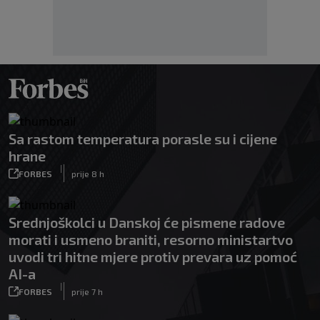
Sa rastom temperatura porasle su i cijene
hrane
|
FORBES
prije 8 h
Srednjoškolci u Danskoj će pismene radove
morati i usmeno braniti, resorno ministartvo
uvodi tri hitne mjere protiv prevara uz pomoć
AI-a
|
FORBES
prije 7 h