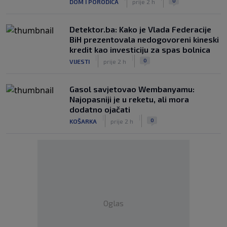
0
DOM I PORODICA
prije 2 h
Detektor.ba: Kako je Vlada Federacije
BiH prezentovala nedogovoreni kineski
kredit kao investiciju za spas bolnica
|
|
0
VIJESTI
prije 2 h
Gasol savjetovao Wembanyamu:
Najopasniji je u reketu, ali mora
dodatno ojačati
|
|
0
KOŠARKA
prije 2 h
Oglas