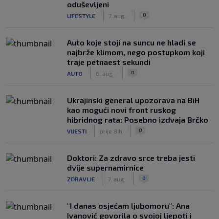
oduševljeni
|
|
0
LIFESTYLE
7. aug.
Auto koje stoji na suncu ne hladi se
najbrže klimom, nego postupkom koji
traje petnaest sekundi
|
|
0
AUTO
6. aug.
Ukrajinski general upozorava na BiH
kao mogući novi front ruskog
hibridnog rata: Posebno izdvaja Brčko
|
|
0
VIJESTI
prije 8 h
Doktori: Za zdravo srce treba jesti
dvije supernamirnice
|
|
0
ZDRAVLJE
7. aug.
"I danas osjećam ljubomoru": Ana
Ivanović govorila o svojoj ljepoti i