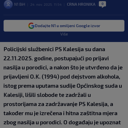
0
N1 BiH
CRNA HRONIKA
|
24. nov. 2025. 11:54
|
|
Dodajte N1 u omiljeni Google izvor
Više
Policijski službenici PS Kalesija su dana
22.11.2025. godine, postupajući po prijavi
nasilja u porodici, a nakon što je utvrđeno da je
prijavljeni O.K. (1994) pod dejstvom alkohola,
istog prema uputama sudije Općinskog suda u
Kalesiji, lišili slobode te zadržali u
prostorijama za zadržavanje PS Kalesija, a
također mu je izrečena i hitna zaštitna mjera
zbog nasilja u porodici. O događaju je upoznat