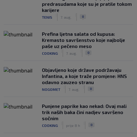
predrasudama koje su je pratile tokom
karijere
|
|
0
TENIS
7. aug.
Prefina ljetna salata od kupusa:
Kremasto savršenstvo koje najbolje
paše uz pečeno meso
|
|
0
COOKING
7. aug.
Objavljeno koje države podržavaju
Infantina, a koje traže promjene: HNS
odavno zauzeo stranu
|
|
0
NOGOMET
7. aug.
Punjene paprike kao nekad: Ovaj mali
trik naših baka čini nadjev savršeno
sočnim
|
|
0
COOKING
prije 8 h