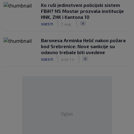
Ko ruši jedinstveni policijski sistem
FBiH? NS Mostar prozvala institucije
HNK, ZHK i Kantona 10
|
|
0
VIJESTI
7. aug.
Baronesa Arminka Helić nakon požara
kod Srebrenice: Nove sankcije su
odavno trebale biti uvedene
|
|
0
VIJESTI
prije 7 h
Oglas