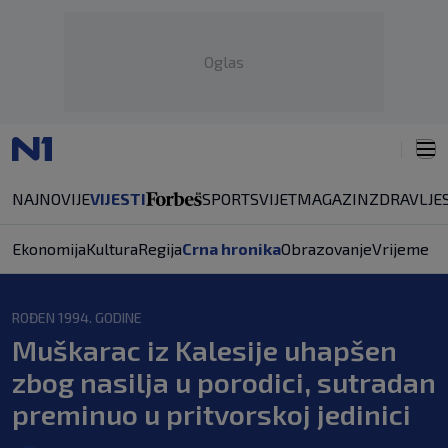
Oglas
NAJNOVIJE
VIJESTI
SPORT
SVIJET
MAGAZIN
ZDRAVLJE
Ekonomija
Kultura
Regija
Crna hronika
Obrazovanje
Vrijeme
ROĐEN 1994. GODINE
Muškarac iz Kalesije uhapšen
zbog nasilja u porodici, sutradan
preminuo u pritvorskoj jedinici