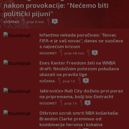
nakon provokacije: "Nećemo biti
politički pijuni"
|
|
0
KOŠARKA
prije 0 min
Infantino nekada poručivao: "Novac
FIFA-e je vaš novac", danas se suočava
s najvećom krizom
|
|
0
NOGOMET
prije 48 min
Enes Kanter Freedom želi na WNBA
draft: Neobičnim potezom pokušava
ukazati na pravila lige
|
|
0
KOŠARKA
prije 1 h
Jakirovićev Hull City doživio prvi poraz
na pripremama, bolji bio Eintracht
|
|
0
NOGOMET
prije 1 h
Otkriven uzrok smrti NBA košarkaša:
Brandon Clarke preminuo od
kombinacije heroina i kokaina
|
|