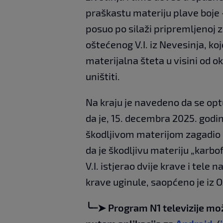
praškastu materiju plave boje 
posuo po silaži pripremljenoj 
oštećenog V.I. iz Nevesinja, k
materijalna šteta u visini od o
uništiti.
Na kraju je navedeno da se opt
da je, 15. decembra 2025. godin
škodljivom materijom zagadio h
da je škodljivu materiju „karbo
V.I. istjerao dvije krave i tele
krave uginule, saopćeno je iz O
╰┈➤ Program N1 televizije mo