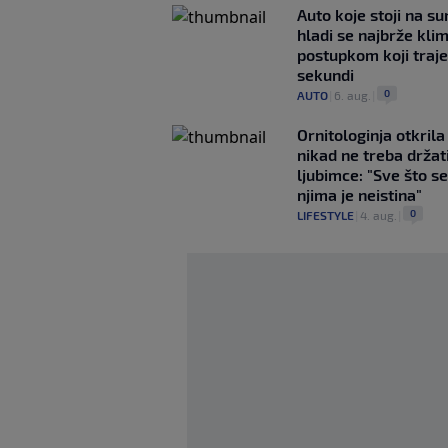
Auto koje stoji na s
hladi se najbrže kl
postupkom koji traj
sekundi
0
AUTO
|
6. aug.
|
Ornitologinja otkril
nikad ne treba držat
ljubimce: "Sve što se
njima je neistina"
0
LIFESTYLE
|
4. aug.
|