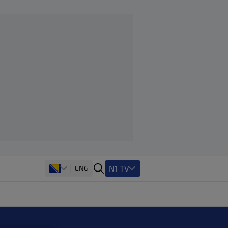
N1 TV
ENG