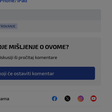
iPhone/iPad
TROVANJE
OJE MIŠLJENJE O OVOME?
skusiji ili pročitaj komentare
koji će ostaviti komentar
ežama