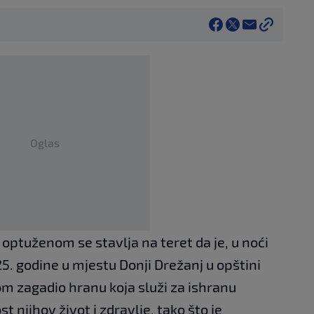
Oglas
optuženom se stavlja na teret da je, u noći
5. godine u mjestu Donji Drežanj u opštini
m zagadio hranu koja služi za ishranu
t njihov život i zdravlje, tako što je