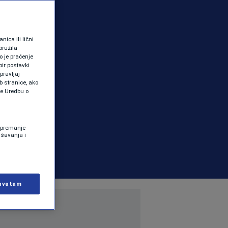
ica ili lični
pružila
 je praćenje
ir postavki
pravljaj
b stranice, ako
te Uredbu o
 Spremanje
ašavanja i
hvatam