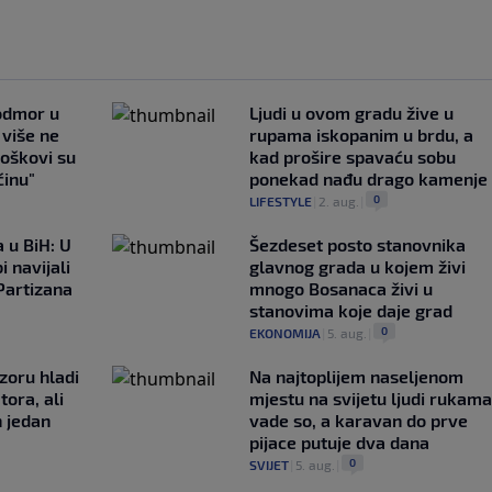
 odmor u
Ljudi u ovom gradu žive u
e više ne
rupama iskopanim u brdu, a
roškovi su
kad prošire spavaću sobu
ćinu"
ponekad nađu drago kamenje
0
LIFESTYLE
|
2. aug.
|
 u BiH: U
Šezdeset posto stanovnika
i navijali
glavnog grada u kojem živi
Partizana
mnogo Bosanaca živi u
stanovima koje daje grad
0
EKONOMIJA
|
5. aug.
|
zoru hladi
Na najtoplijem naseljenom
tora, ali
mjestu na svijetu ljudi rukama
n jedan
vade so, a karavan do prve
pijace putuje dva dana
0
SVIJET
|
5. aug.
|