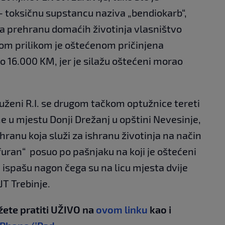
- toksičnu supstancu naziva „bendiokarb“,
za prehranu domaćih životinja vlasništvo
ojom prilikom je oštećenom pričinjena
ko 16.000 KM, jer je silažu oštećeni morao
uženi R.I. se drugom tačkom optužnice tereti
e u mjestu Donji Drežanj u opštini Nevesinje,
ranu koja služi za ishranu životinja na način
furan“ posuo po pašnjaku na koji je oštećeni
 na ispašu nagon čega su na licu mjesta dvije
JT Trebinje.
žete pratiti UŽIVO na
ovom linku
kao i