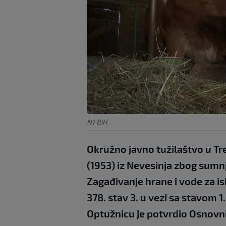
N1 BiH
Okružno javno tužilaštvo u Treb
(1953) iz Nevesinja zbog sumnj
Zagađivanje hrane i vode za is
378. stav 3. u vezi sa stavom 
Optužnicu je potvrdio Osnovni