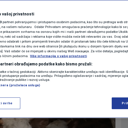
SHOWBIZ
šiji trovao pašnjak i
KOLUMNE
 vašoj privatnosti
3
partneri pohranjujemo i pristupamo osobnim podacima, kao što su pretraga web stran
uginule dvije krave
ori, na vašem računaru . Odabir Prihvatam omogućava praćenje tehnologije kako bi se 
je prikazanim svrhama na osnovu kojih mi i naši partneri obrađujemo podatke Ukoliko
 neki od sadržaja i reklama koje vidite možda neće biti relevantni za vas. Ovaj odab
PODCAST
no odabrati i pritom promijeniti trenutni odabir ili pristanak tako što ćete kliknuti na U
0
CRNA HRONIKA
komentara
|
tavkama link na dnu ove web stranice [ili plutajuću ikonu u donjem lijevom dijelu we
N1 SPECIJAL
vo]. Vaš odabir će se mijenjati u okviru našeg Wеб локација. Za više detalja, pogledaj
s ličnim podacima.
Više informacija o vašoj privatnosti
FENOMENI
 partneri obrađujemo podatke kako bismo pružali:
Više
datke o tačnoj geolokaciji. Aktivno skenirajte karakteristike uređaja radi identifikacije.
NEISTRAŽENO
ili pristupanje podacima na uređaju. Prilagođeno oglašavanje i sadržaj, mjerenje ogl
traživanje publike i razvoj usluga.
tnera (pružalaca usluga)
VIRALNO
FOTO
ži svrhe
Pri
PROMO
VIDEO