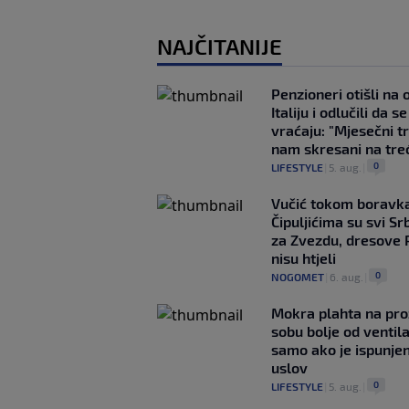
NAJČITANIJE
Penzioneri otišli na
Italiju i odlučili da s
vraćaju: "Mjesečni t
nam skresani na tre
0
LIFESTYLE
|
5. aug.
|
Vučić tokom boravka
Čipuljićima su svi Srb
za Zvezdu, dresove 
nisu htjeli
0
NOGOMET
|
6. aug.
|
Mokra plahta na pro
sobu bolje od ventila
samo ako je ispunje
uslov
0
LIFESTYLE
|
5. aug.
|