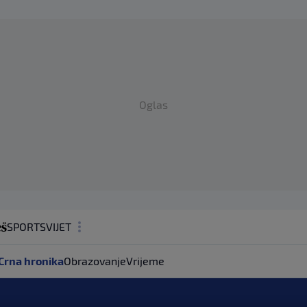
Oglas
SPORT
SVIJET
MAGAZIN
Crna hronika
Obrazovanje
Vrijeme
ZDRAVLJE