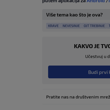
putem aplikacija za
Android
/
Više tema kao što je ova?
KRAVE
NEVESINJE
OJT TREBINJE
KAKVO JE TV
Učestvuj u di
Budi prvi 
Pratite nas na društvenim mr