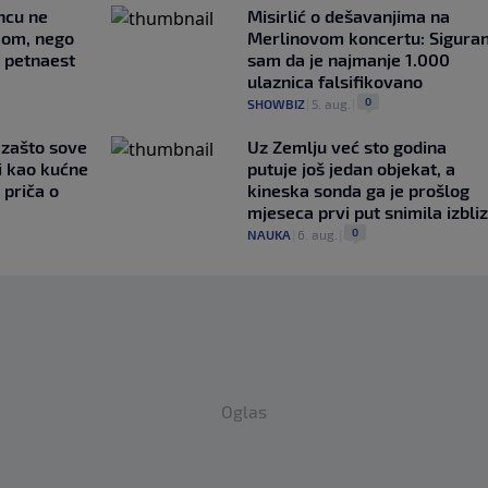
uncu ne
Misirlić o dešavanjima na
imom, nego
Merlinovom koncertu: Sigura
e petnaest
sam da je najmanje 1.000
ulaznica falsifikovano
0
SHOWBIZ
|
5. aug.
|
a zašto sove
Uz Zemlju već sto godina
i kao kućne
putuje još jedan objekat, a
 priča o
kineska sonda ga je prošlog
mjeseca prvi put snimila izbli
0
NAUKA
|
6. aug.
|
Oglas