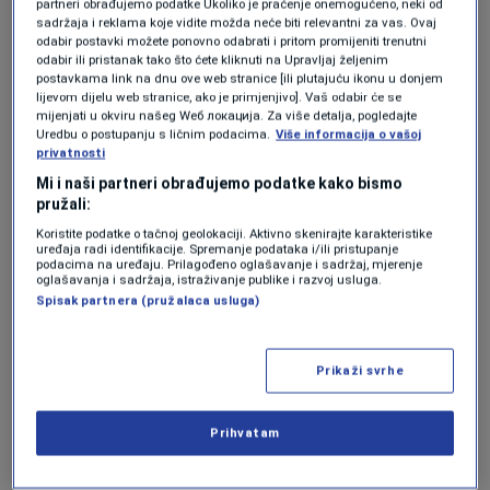
partneri obrađujemo podatke Ukoliko je praćenje onemogućeno, neki od
po instrukcijama majke"
, navodi izvor blizak
sadržaja i reklama koje vidite možda neće biti relevantni za vas. Ovaj
odabir postavki možete ponovno odabrati i pritom promijeniti trenutni
istrazi, prenosi
ATV.
odabir ili pristanak tako što ćete kliknuti na Upravljaj željenim
postavkama link na dnu ove web stranice [ili plutajuću ikonu u donjem
lijevom dijelu web stranice, ako je primjenjivo]. Vaš odabir će se
Podsjetimo, Kulišićevo tijelo pronađeno je u
mijenjati u okviru našeg Wеб локација. Za više detalja, pogledajte
Uredbu o postupanju s ličnim podacima.
Više informacija o vašoj
šumi nedaleko od izletišta Preslica kod Doboja.
privatnosti
Mi i naši partneri obrađujemo podatke kako bismo
Bio je nag, vezan kanapom i selotejp trakom.
pružali:
Kako je saopštio načelnik PU Doboj Slobodan
Koristite podatke o tačnoj geolokaciji. Aktivno skenirajte karakteristike
uređaja radi identifikacije. Spremanje podataka i/ili pristupanje
Radinković kao direktni izvršilac ubistva
podacima na uređaju. Prilagođeno oglašavanje i sadržaj, mjerenje
oglašavanja i sadržaja, istraživanje publike i razvoj usluga.
osumnjičena je njegova supruga Andrea, dok
Spisak partnera (pružalaca usluga)
se Lazarević tereti za saizvršilaštvo i
pomaganje zločina.
Prikaži svrhe
Zločin je počinjen juče oko jedan sat iza ponoći,
Prihvatam
a policija je pronašla dokaze koji ukazuju da je