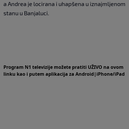
a Andrea je locirana i uhapšena u iznajmljenom
stanu u Banjaluci.
Program N1 televizije možete pratiti UŽIVO na
ovom
linku
kao i putem aplikacija za
An
droid
|
iPhone/iPad