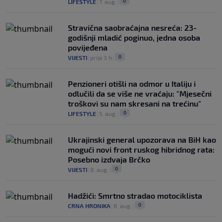
0
LIFESTYLE
|
7. aug.
|
Stravična saobraćajna nesreća: 23-
godišnji mladić poginuo, jedna osoba
povijeđena
0
VIJESTI
|
prije 3 h
|
Penzioneri otišli na odmor u Italiju i
odlučili da se više ne vraćaju: "Mjesečni
troškovi su nam skresani na trećinu"
0
LIFESTYLE
|
5. aug.
|
Ukrajinski general upozorava na BiH kao
mogući novi front ruskog hibridnog rata:
Posebno izdvaja Brčko
0
VIJESTI
|
8. aug.
|
Hadžići: Smrtno stradao motociklista
0
CRNA HRONIKA
|
8. aug.
|