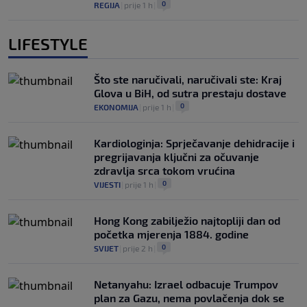
0
REGIJA
|
prije 1 h
|
LIFESTYLE
Što ste naručivali, naručivali ste: Kraj
Glova u BiH, od sutra prestaju dostave
0
EKONOMIJA
|
prije 1 h
|
Kardiologinja: Sprječavanje dehidracije i
pregrijavanja ključni za očuvanje
zdravlja srca tokom vrućina
0
VIJESTI
|
prije 1 h
|
Hong Kong zabilježio najtopliji dan od
početka mjerenja 1884. godine
0
SVIJET
|
prije 2 h
|
Netanyahu: Izrael odbacuje Trumpov
plan za Gazu, nema povlačenja dok se