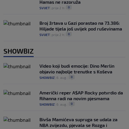
Hamas ne razoruža
0
SVIJET
|
prije 2 h
|
Broj žrtava u Gazi porastao na 73.386:
Hiljade tijela još uvijek pod ruševinama
0
SVIJET
|
prije 2 h
|
SHOWBIZ
Video koji budi emocije: Dino Merlin
objavio najbolje trenutke s Koševa
0
SHOWBIZ
|
6. aug.
|
Američki reper A$AP Rocky potvrdio da
Rihanna radi na novim pjesmama
0
SHOWBIZ
|
6. aug.
|
Bivša Mamićeva supruga se udala za
NBA zvijezdu, pjevala se Rozga i