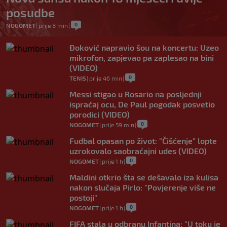
posudbe
0
NOGOMET
|
prije 8 min
|
Đoković napravio šou na koncertu: Uzeo
mikrofon, zapjevao pa zaplesao na bini
(VIDEO)
0
TENIS
|
prije 46 min
|
Messi stigao u Rosario na posljednji
ispraćaj ocu, De Paul pogodak posvetio
porodici (VIDEO)
0
NOGOMET
|
prije 59 min
|
Fudbal opasan po život: "Čišćenje" lopte
uzrokovalo saobraćajni udes (VIDEO)
0
NOGOMET
|
prije 1 h
|
Maldini otkrio šta se dešavalo iza kulisa
nakon slučaja Pirlo: "Povjerenje više ne
postoji"
0
NOGOMET
|
prije 1 h
|
FIFA stala u odbranu Infantina: "U toku je