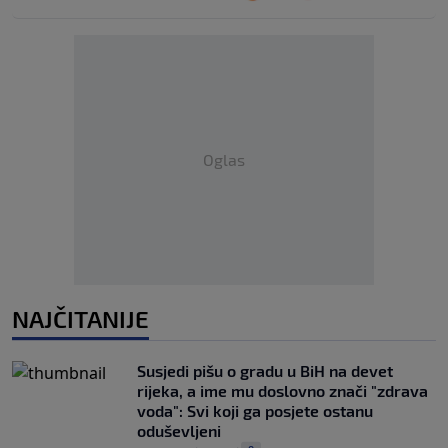
Oglas
NAJČITANIJE
Susjedi pišu o gradu u BiH na devet
rijeka, a ime mu doslovno znači "zdrava
voda": Svi koji ga posjete ostanu
oduševljeni