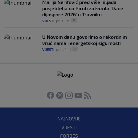
Marija Šerifović pred više hiljada
posjetitelja na Piroti zatvorila 'Dane
dijaspore 2026' u Travniku
0
VIJESTI
|
prije 5 h
|
U Novom danu govorimo o rekordnim
vrućinama i energetskoj sigurnosti
0
VIJESTI
|
prije 4 h
|
NAJNOVIJE
VIJESTI
FORBES