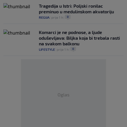
Tragedija u Istri: Poljski ronilac
preminuo u medulinskom akvatoriju
0
REGIJA
|
prije 1 h
|
Komarci je ne podnose, a ljude
oduševljava: Biljka koja bi trebala rasti
na svakom balkonu
0
LIFESTYLE
|
prije 1 h
|
Oglas