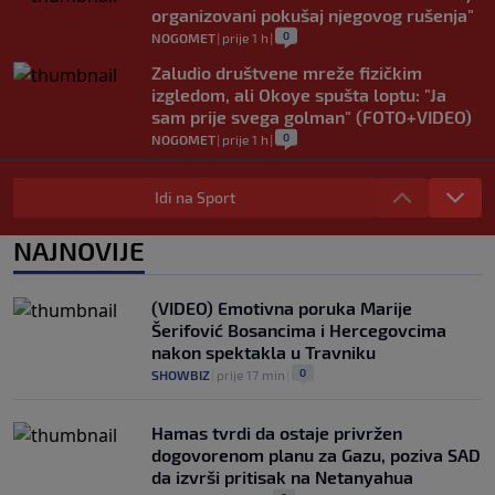
organizovani pokušaj njegovog rušenja"
0
NOGOMET
|
prije 1 h
|
Zaludio društvene mreže fizičkim
izgledom, ali Okoye spušta loptu: "Ja
sam prije svega golman" (FOTO+VIDEO)
0
NOGOMET
|
prije 1 h
|
Japanac šetao Baščaršijom pa slučajno
sreo legendu Galatasaraya: Nije znao ko
Idi na Sport
je čovjek ispred njega
0
VIRALNO
|
prije 1 h
|
NAJNOVIJE
Modrić bi mogao dobiti neočekivanu
ulogu u Milanu: Gazzetta nagovijestila
(VIDEO) Emotivna poruka Marije
veliki potez
Šerifović Bosancima i Hercegovcima
0
NOGOMET
|
prije 6 h
|
nakon spektakla u Travniku
0
SHOWBIZ
|
prije 17 min
|
Hamas tvrdi da ostaje privržen
dogovorenom planu za Gazu, poziva SAD
da izvrši pritisak na Netanyahua