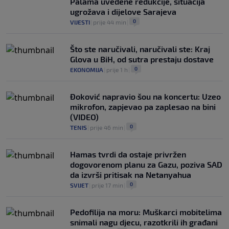
Palama uvedene redukcije, situacija
ugrožava i dijelove Sarajeva
0
VIJESTI
|
prije 44 min
|
Što ste naručivali, naručivali ste: Kraj
Glova u BiH, od sutra prestaju dostave
0
EKONOMIJA
|
prije 1 h
|
Đoković napravio šou na koncertu: Uzeo
mikrofon, zapjevao pa zaplesao na bini
(VIDEO)
0
TENIS
|
prije 46 min
|
Hamas tvrdi da ostaje privržen
dogovorenom planu za Gazu, poziva SAD
da izvrši pritisak na Netanyahua
0
SVIJET
|
prije 17 min
|
Pedofilija na moru: Muškarci mobitelima
snimali nagu djecu, razotkrili ih građani