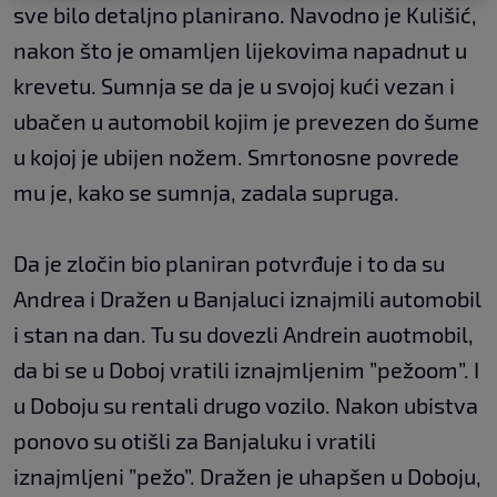
sve bilo detaljno planirano. Navodno je Kulišić,
nakon što je omamljen lijekovima napadnut u
krevetu. Sumnja se da je u svojoj kući vezan i
ubačen u automobil kojim je prevezen do šume
u kojoj je ubijen nožem. Smrtonosne povrede
mu je, kako se sumnja, zadala supruga.
Da je zločin bio planiran potvrđuje i to da su
Andrea i Dražen u Banjaluci iznajmili automobil
i stan na dan. Tu su dovezli Andrein auotmobil,
da bi se u Doboj vratili iznajmljenim ”pežoom”. I
u Doboju su rentali drugo vozilo. Nakon ubistva
ponovo su otišli za Banjaluku i vratili
iznajmljeni ”pežo”. Dražen je uhapšen u Doboju,