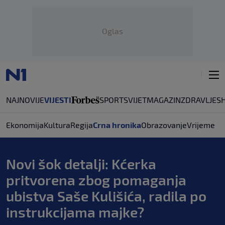
Oglas
NAJNOVIJE
VIJESTI
SPORT
SVIJET
MAGAZIN
ZDRAVLJE
S
Ekonomija
Kultura
Regija
Crna hronika
Obrazovanje
Vrijeme
Novi šok detalji: Kćerka
pritvorena zbog pomaganja
ubistva Saše Kulišića, radila po
instrukcijama majke?