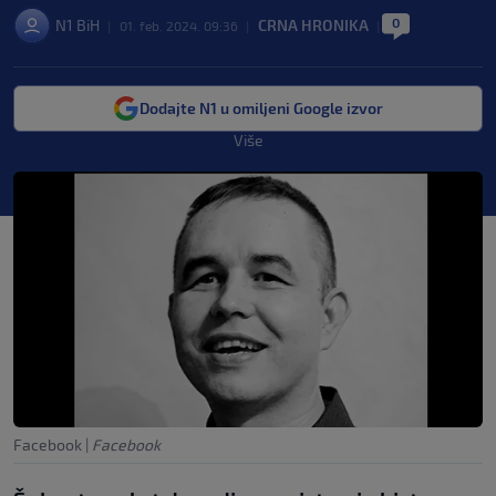
0
N1 BiH
CRNA HRONIKA
|
01. feb. 2024. 09:36
|
|
Dodajte N1 u omiljeni Google izvor
Više
Facebook
|
Facebook