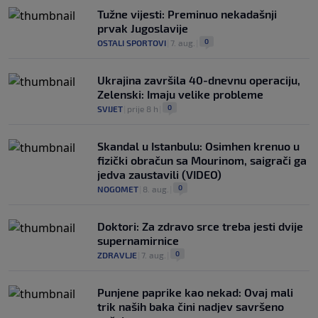
Tužne vijesti: Preminuo nekadašnji
prvak Jugoslavije
0
OSTALI SPORTOVI
|
7. aug.
|
Ukrajina završila 40-dnevnu operaciju,
Zelenski: Imaju velike probleme
0
SVIJET
|
prije 8 h
|
Skandal u Istanbulu: Osimhen krenuo u
fizički obračun sa Mourinom, saigrači ga
jedva zaustavili (VIDEO)
0
NOGOMET
|
8. aug.
|
Doktori: Za zdravo srce treba jesti dvije
supernamirnice
0
ZDRAVLJE
|
7. aug.
|
Punjene paprike kao nekad: Ovaj mali
trik naših baka čini nadjev savršeno