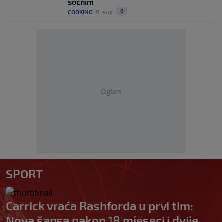
sočnim
0
COOKING
|
8. aug.
|
Oglas
SPORT
Carrick vraća Rashforda u prvi tim:
Nova šansa nakon 18 mjeseci i dvije