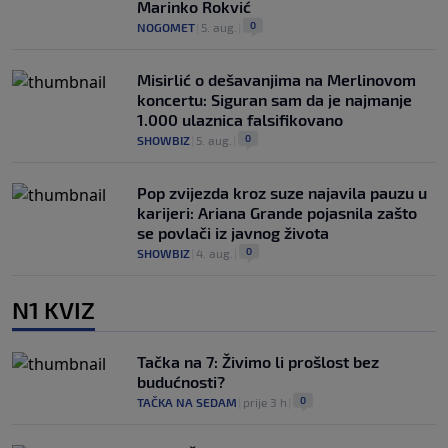
Marinko Rokvić
0
NOGOMET
|
5. aug.
|
Misirlić o dešavanjima na Merlinovom
koncertu: Siguran sam da je najmanje
1.000 ulaznica falsifikovano
0
SHOWBIZ
|
5. aug.
|
Pop zvijezda kroz suze najavila pauzu u
karijeri: Ariana Grande pojasnila zašto
se povlači iz javnog života
0
SHOWBIZ
|
4. aug.
|
N1 KVIZ
Tačka na 7: Živimo li prošlost bez
budućnosti?
0
TAČKA NA SEDAM
|
prije 3 h
|