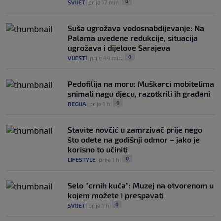
0
SVIJET
|
prije 17 min
|
Suša ugrožava vodosnabdijevanje: Na
Palama uvedene redukcije, situacija
ugrožava i dijelove Sarajeva
0
VIJESTI
|
prije 44 min
|
Pedofilija na moru: Muškarci mobitelima
snimali nagu djecu, razotkrili ih građani
0
REGIJA
|
prije 1 h
|
Stavite novčić u zamrzivač prije nego
što odete na godišnji odmor – jako je
korisno to učiniti
0
LIFESTYLE
|
prije 1 h
|
Selo "crnih kuća": Muzej na otvorenom u
kojem možete i prespavati
0
SVIJET
|
prije 1 h
|