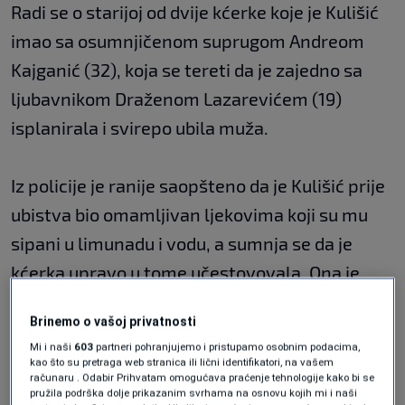
Radi se o starijoj od dvije kćerke koje je Kulišić
imao sa osumnjičenom suprugom Andreom
Kajganić (32), koja se tereti da je zajedno sa
ljubavnikom Draženom Lazarevićem (19)
isplanirala i svirepo ubila muža.
Iz policije je ranije saopšteno da je Kulišić prije
ubistva bio omamljivan ljekovima koji su mu
sipani u limunadu i vodu, a sumnja se da je
kćerka upravo u tome učestovovala. Ona je
zbog toga sinoć uhapšena i sud joj je odredio
Brinemo o vašoj privatnosti
pritvor.
Mi i naši
603
partneri pohranjujemo i pristupamo osobnim podacima,
kao što su pretraga web stranica ili lični identifikatori, na vašem
računaru . Odabir Prihvatam omogućava praćenje tehnologije kako bi se
"Ona je drobila lijekove u piće oca. To je radila
pružila podrška dolje prikazanim svrhama na osnovu kojih mi i naši