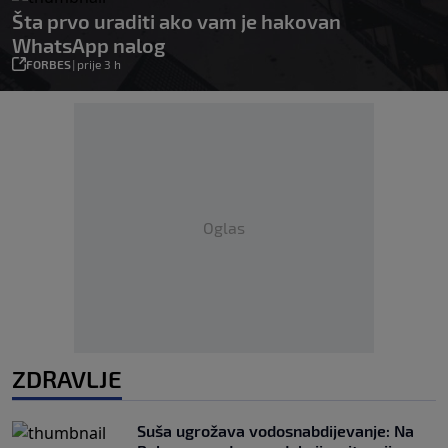
Šta prvo uraditi ako vam je hakovan
WhatsApp nalog
FORBES
|
prije 3 h
Oglas
ZDRAVLJE
Suša ugrožava vodosnabdijevanje: Na