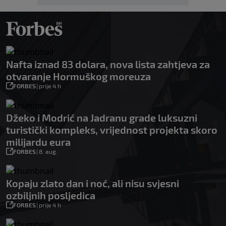
Nafta iznad 83 dolara, nova lista zahtjeva za
otvaranje Hormuškog moreuza
FORBES
|
prije 4 h
Džeko i Modrić na Jadranu grade luksuzni
turistički kompleks, vrijednost projekta skoro
milijardu eura
FORBES
|
8. aug.
Kopaju zlato dan i noć, ali nisu svjesni
ozbiljnih posljedica
FORBES
|
prije 4 h