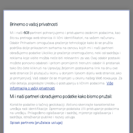
2 KOMENTARA
Najnovije
Brinemo o vašoj privatnosti
Mi i naši
603
partneri pohranjujemo i pristupamo osobnim podacima, kao
Pre 10 meseci
Hajrudin Dervišević
što su pretraga web stranica ili lični identifikatori, na vašem računaru .
Odabir Prihvatam omogućava praćenje tehnologije kako bi se pružila
podrška dolje prikazanim svrhama na osnovu kojih mi i naši partneri
obrađujemo podatke Ukoliko je praćenje onemogućeno, neki od sadržaja i
Odlična ideja ,neka i mladi nauče naš jezik u BiH.
reklama koje vidite možda neće biti relevantni za vas. Ovaj odabir postavki
možete ponovno odabrati i pritom promijeniti trenutni odabir ili pristanak
Odgovori
tako što ćete kliknuti na Upravljaj željenim postavkama link na dnu ove
web stranice [ili plutajuću ikonu u donjem lijevom dijelu web stranice, ako
je primjenjivo]. Vaš odabir će se mijenjati u okviru našeg Wеб локација. Za
Pre 9 meseci
Hasan colakhodzic
više detalja, pogledajte Uredbu o postupanju s ličnim podacima.
Više
informacija o vašoj privatnosti
Mi i naši partneri obrađujemo podatke kako bismo pružali:
Odlicno in
Koristite podatke o tačnoj geolokaciji. Aktivno skenirajte karakteristike
uređaja radi identifikacije. Spremanje podataka i/ili pristupanje podacima
na uređaju. Prilagođeno oglašavanje i sadržaj, mjerenje oglašavanja i
sadržaja, istraživanje publike i razvoj usluga.
Spisak partnera (pružalaca usluga)