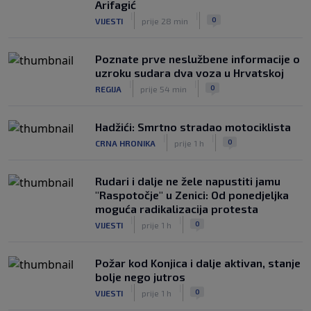
Arifagić
Jakirovićev Hull City doživio prvi poraz
|
|
0
VIJESTI
prije 28 min
na pripremama, bolji bio Eintracht
|
|
0
NOGOMET
prije 2 h
Poznate prve neslužbene informacije o
uzroku sudara dva voza u Hrvatskoj
|
|
0
REGIJA
prije 54 min
Hadžići: Smrtno stradao motociklista
|
|
0
CRNA HRONIKA
prije 1 h
Rudari i dalje ne žele napustiti jamu
"Raspotočje" u Zenici: Od ponedjeljka
moguća radikalizacija protesta
|
|
0
VIJESTI
prije 1 h
Požar kod Konjica i dalje aktivan, stanje
bolje nego jutros
|
|
0
VIJESTI
prije 1 h