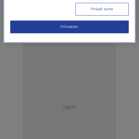
Prikaži svrhe
Prihvatam
Oglas
Oglas