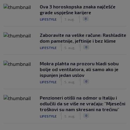
Ova 3 horoskopska znaka najčešće
grade uspješne karijere
|
|
0
LIFESTYLE
7. aug.
Zaboravite na velike račune: Rashladite
dom pametnije, jeftinije i bez klime
|
|
0
LIFESTYLE
5. aug.
Mokra plahta na prozoru hladi sobu
bolje od ventilatora, ali samo ako je
ispunjen jedan uslov
|
|
0
LIFESTYLE
5. aug.
Penzioneri otišli na odmor u Italiju i
odlučili da se više ne vraćaju: "Mjesečni
troškovi su nam skresani na trećinu"
|
|
0
LIFESTYLE
5. aug.