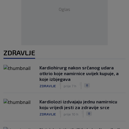
Oglas
ZDRAVLJE
Kardiohirurg nakon srčanog udara
otkrio koje namirnice uvijek kupuje, a
koje izbjegava
|
|
0
ZDRAVLJE
prije 7 h
Kardiolozi izdvajaju jednu namirnicu
koju vrijedi jesti za zdravije srce
|
|
0
ZDRAVLJE
prije 10 h