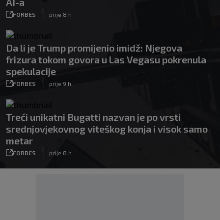
AI-a
|
FORBES
prije 8 h
Da li je Trump promijenio imidž: Njegova
frizura tokom govora u Las Vegasu pokrenula
spekulacije
|
FORBES
prije 9 h
Treći unikatni Bugatti nazvan je po vrsti
srednjovjekovnog viteškog konja i visok samo
metar
|
FORBES
prije 8 h