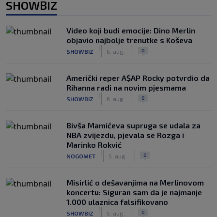
SHOWBIZ
Video koji budi emocije: Dino Merlin
objavio najbolje trenutke s Koševa
|
|
0
SHOWBIZ
6. aug.
Američki reper A$AP Rocky potvrdio da
Rihanna radi na novim pjesmama
|
|
0
SHOWBIZ
6. aug.
Bivša Mamićeva supruga se udala za
NBA zvijezdu, pjevala se Rozga i
Marinko Rokvić
|
|
0
NOGOMET
5. aug.
Misirlić o dešavanjima na Merlinovom
koncertu: Siguran sam da je najmanje
1.000 ulaznica falsifikovano
|
|
0
SHOWBIZ
5. aug.