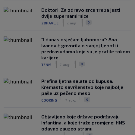
Doktori: Za zdravo srce treba jesti
dvije supernamirnice
|
|
0
ZDRAVLJE
7. aug.
"I danas osjećam ljubomoru": Ana
Ivanović govorila o svojoj ljepoti i
predrasudama koje su je pratile tokom
karijere
|
|
0
TENIS
7. aug.
Prefina ljetna salata od kupusa:
Kremasto savršenstvo koje najbolje
paše uz pečeno meso
|
|
0
COOKING
7. aug.
Objavljeno koje države podržavaju
Infantina, a koje traže promjene: HNS
odavno zauzeo stranu
|
|
0