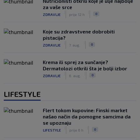
Nutricionisti otkrili koje je ulje najbolje
za vaše srce
|
|
0
ZDRAVLJE
prije 12 h
Koje su zdravstvene dobrobiti
pistacija?
|
|
0
ZDRAVLJE
7. aug.
Krema ili sprej za sunčanje?
Dermatolozi otkrili šta je bolji izbor
|
|
0
ZDRAVLJE
6. aug.
LIFESTYLE
Flert tokom kupovine: Finski market
našao način da pomogne samcima da
se upoznaju
|
|
0
LIFESTYLE
prije 6 h