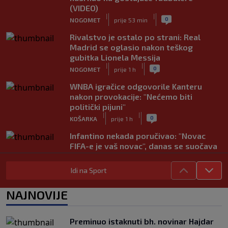
(VIDEO)
|
|
0
NOGOMET
prije 53 min
Rivalstvo je ostalo po strani: Real
Madrid se oglasio nakon teškog
gubitka Lionela Messija
|
|
0
NOGOMET
prije 1 h
WNBA igračice odgovorile Kanteru
nakon provokacije: "Nećemo biti
politički pijuni"
|
|
0
KOŠARKA
prije 1 h
Infantino nekada poručivao: "Novac
FIFA-e je vaš novac", danas se suočava
s najvećom krizom
|
|
0
NOGOMET
prije 2 h
Idi na Sport
Enes Kanter Freedom želi na WNBA
NAJNOVIJE
draft: Neobičnim potezom pokušava
ukazati na pravila lige
|
|
0
KOŠARKA
prije 2 h
Preminuo istaknuti bh. novinar Hajdar