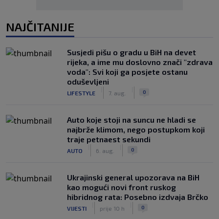
NAJČITANIJE
Susjedi pišu o gradu u BiH na devet
rijeka, a ime mu doslovno znači "zdrava
voda": Svi koji ga posjete ostanu
oduševljeni
|
|
0
LIFESTYLE
7. aug.
Auto koje stoji na suncu ne hladi se
najbrže klimom, nego postupkom koji
traje petnaest sekundi
|
|
0
AUTO
6. aug.
Ukrajinski general upozorava na BiH
kao mogući novi front ruskog
hibridnog rata: Posebno izdvaja Brčko
|
|
0
VIJESTI
prije 10 h