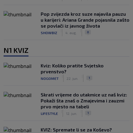
Pop zvijezda kroz suze najavila pauzu
u karijeri: Ariana Grande pojasnila zašto
se povlači iz javnog života
|
|
0
SHOWBIZ
4. aug.
N1 KVIZ
Kviz: Koliko pratite Svjetsko
prvenstvo?
|
|
1
NOGOMET
22. jun.
Skrati vrijeme do utakmice uz naš kviz:
Pokaži šta znaš o Zmajevima i zauzmi
prvo mjesto na tabeli
|
|
1
LIFESTYLE
12. jun.
KVIZ: Spremate li se za Koševo?