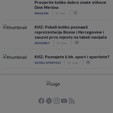
Provjerite koliko dobro znate stihove
Dine Merlina
|
|
1
MAGAZIN
31. mar.
KVIZ: Pokaži koliko poznaješ
reprezentaciju Bosne i Hercegovine i
zauzmi prvo mjesto na tabeli navijača
|
|
0
NOGOMET
31. mar.
KVIZ: Poznajete li bh. sport i sportiste?
|
|
0
OSTALI SPORTOVI
23. mar.