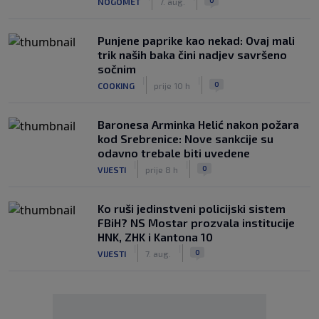
NOGOMET
7. aug.
Punjene paprike kao nekad: Ovaj mali
trik naših baka čini nadjev savršeno
sočnim
|
|
0
COOKING
prije 10 h
Baronesa Arminka Helić nakon požara
kod Srebrenice: Nove sankcije su
odavno trebale biti uvedene
|
|
0
VIJESTI
prije 8 h
Ko ruši jedinstveni policijski sistem
FBiH? NS Mostar prozvala institucije
HNK, ZHK i Kantona 10
|
|
0
VIJESTI
7. aug.