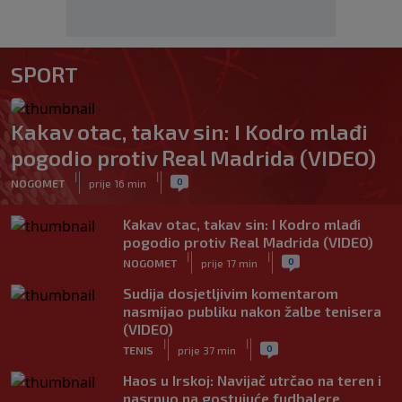
SPORT
Kakav otac, takav sin: I Kodro mlađi
pogodio protiv Real Madrida (VIDEO)
|
|
0
NOGOMET
prije 16 min
Kakav otac, takav sin: I Kodro mlađi
pogodio protiv Real Madrida (VIDEO)
|
|
0
NOGOMET
prije 17 min
Sudija dosjetljivim komentarom
nasmijao publiku nakon žalbe tenisera
(VIDEO)
|
|
0
TENIS
prije 37 min
Haos u Irskoj: Navijač utrčao na teren i
nasrnuo na gostujuće fudbalere