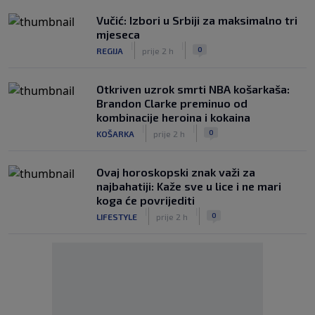
Vučić: Izbori u Srbiji za maksimalno tri
mjeseca
|
|
0
REGIJA
prije 2 h
Otkriven uzrok smrti NBA košarkaša:
Brandon Clarke preminuo od
kombinacije heroina i kokaina
|
|
0
KOŠARKA
prije 2 h
Ovaj horoskopski znak važi za
najbahatiji: Kaže sve u lice i ne mari
koga će povrijediti
|
|
0
LIFESTYLE
prije 2 h