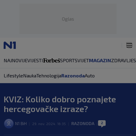
Oglas
NAJNOVIJE
VIJESTI
SPORT
SVIJET
MAGAZIN
ZDRAVLJE
Lifestyle
Nauka
Tehnologija
Razonoda
Auto
KVIZ: Koliko dobro poznajete
hercegovačke izraze?
2
N1 BiH
RAZONODA
|
29. nov. 2024. 16:35
|
|