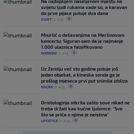
Na najtoplijem naseljenom mjestu na
svijetu ljudi rukama vade so, a karavan
do prve pijace putuje dva dana
0
SVIJET
|
5. aug.
|
Misirlić o dešavanjima na Merlinovom
koncertu: Siguran sam da je najmanje
1.000 ulaznica falsifikovano
0
SHOWBIZ
|
5. aug.
|
Uz Zemlju već sto godina putuje još
jedan objekat, a kineska sonda ga je
prošlog mjeseca prvi put snimila izbliza
0
NAUKA
|
6. aug.
|
Ornitologinja otkrila zašto sove nikad ne
treba držati kao kućne ljubimce: "Sve
što se priča o njima je neistina"
0
LIFESTYLE
|
4. aug.
|