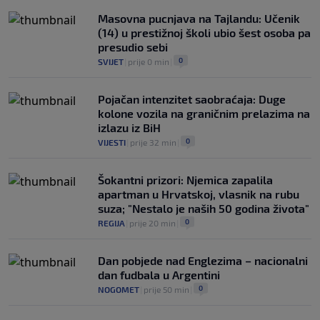
Masovna pucnjava na Tajlandu: Učenik
(14) u prestižnoj školi ubio šest osoba pa
presudio sebi
0
SVIJET
|
prije 0 min
|
Pojačan intenzitet saobraćaja: Duge
kolone vozila na graničnim prelazima na
izlazu iz BiH
0
VIJESTI
|
prije 32 min
|
Šokantni prizori: Njemica zapalila
apartman u Hrvatskoj, vlasnik na rubu
suza; "Nestalo je naših 50 godina života"
0
REGIJA
|
prije 20 min
|
Dan pobjede nad Englezima – nacionalni
dan fudbala u Argentini
0
NOGOMET
|
prije 50 min
|