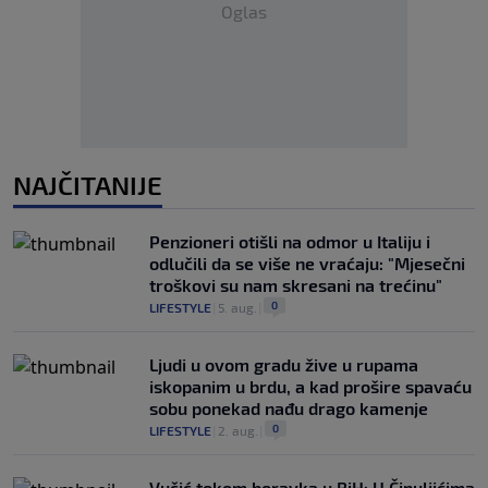
Oglas
NAJČITANIJE
Penzioneri otišli na odmor u Italiju i
odlučili da se više ne vraćaju: "Mjesečni
troškovi su nam skresani na trećinu"
0
LIFESTYLE
|
5. aug.
|
Ljudi u ovom gradu žive u rupama
iskopanim u brdu, a kad prošire spavaću
sobu ponekad nađu drago kamenje
0
LIFESTYLE
|
2. aug.
|
Vučić tokom boravka u BiH: U Čipuljićima