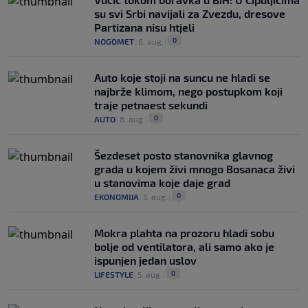
su svi Srbi navijali za Zvezdu, dresove
Partizana nisu htjeli
0
NOGOMET
|
6. aug.
|
Auto koje stoji na suncu ne hladi se
najbrže klimom, nego postupkom koji
traje petnaest sekundi
0
AUTO
|
6. aug.
|
Šezdeset posto stanovnika glavnog
grada u kojem živi mnogo Bosanaca živi
u stanovima koje daje grad
0
EKONOMIJA
|
5. aug.
|
Mokra plahta na prozoru hladi sobu
bolje od ventilatora, ali samo ako je
ispunjen jedan uslov
0
LIFESTYLE
|
5. aug.
|