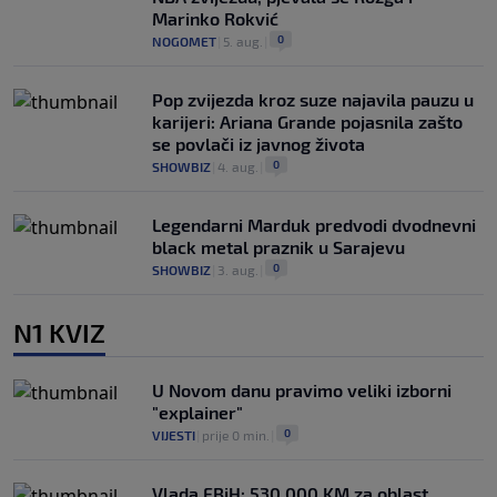
Marinko Rokvić
0
NOGOMET
|
5. aug.
|
Pop zvijezda kroz suze najavila pauzu u
karijeri: Ariana Grande pojasnila zašto
se povlači iz javnog života
0
SHOWBIZ
|
4. aug.
|
Legendarni Marduk predvodi dvodnevni
black metal praznik u Sarajevu
0
SHOWBIZ
|
3. aug.
|
N1 KVIZ
U Novom danu pravimo veliki izborni
"explainer"
0
VIJESTI
|
prije 0 min.
|
Vlada FBiH: 530.000 KM za oblast