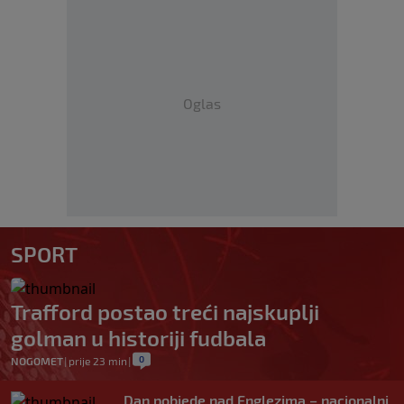
Oglas
SPORT
Trafford postao treći najskuplji
golman u historiji fudbala
0
NOGOMET
|
prije 23 min
|
Dan pobjede nad Englezima – nacionalni