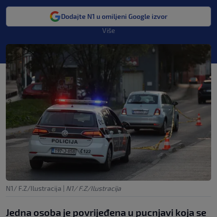
Dodajte N1 u omiljeni Google izvor
Više
N1/ F.Z/Ilustracija
|
N1/ F.Z/Ilustracija
Jedna osoba je povrijeđena u pucnjavi koja se