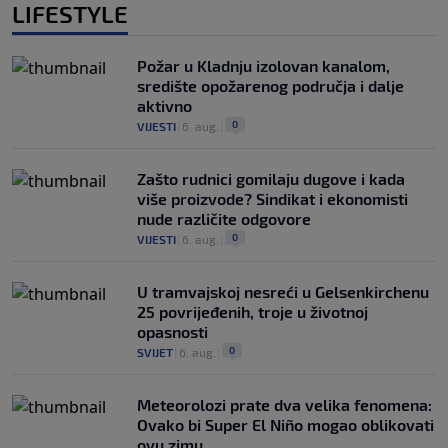
LIFESTYLE
Požar u Kladnju izolovan kanalom,
središte opožarenog područja i dalje
aktivno
0
VIJESTI
|
6. aug.
|
Zašto rudnici gomilaju dugove i kada
više proizvode? Sindikat i ekonomisti
nude različite odgovore
0
VIJESTI
|
6. aug.
|
U tramvajskoj nesreći u Gelsenkirchenu
25 povrijeđenih, troje u životnoj
opasnosti
0
SVIJET
|
6. aug.
|
Meteorolozi prate dva velika fenomena:
Ovako bi Super El Niño mogao oblikovati
ovu zimu