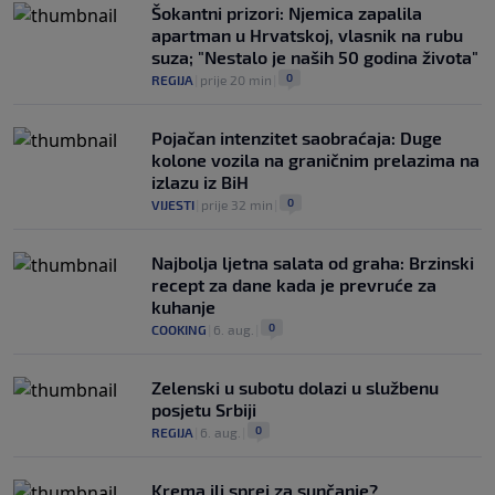
Šokantni prizori: Njemica zapalila
apartman u Hrvatskoj, vlasnik na rubu
suza; "Nestalo je naših 50 godina života"
0
REGIJA
|
prije 20 min
|
Pojačan intenzitet saobraćaja: Duge
kolone vozila na graničnim prelazima na
izlazu iz BiH
0
VIJESTI
|
prije 32 min
|
Najbolja ljetna salata od graha: Brzinski
recept za dane kada je prevruće za
kuhanje
0
COOKING
|
6. aug.
|
Zelenski u subotu dolazi u službenu
posjetu Srbiji
0
REGIJA
|
6. aug.
|
Krema ili sprej za sunčanje?