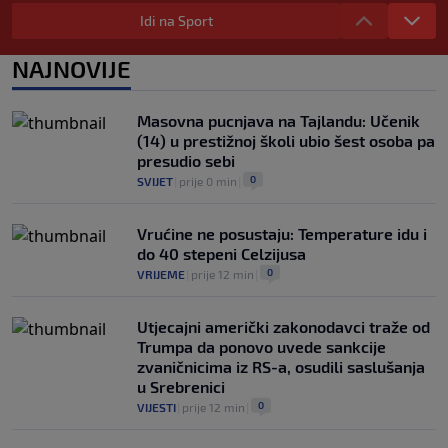
Idi na Sport
0
OSTALI SPORTOVI
|
6. aug.
|
Arsenal ostaje praznih ruku: Vinícius
NAJNOVIJE
Júnior i Real Madrid postigli dogovor
0
NOGOMET
|
6. aug.
|
Masovna pucnjava na Tajlandu: Učenik
(14) u prestižnoj školi ubio šest osoba pa
presudio sebi
0
SVIJET
|
prije 0 min
|
Vrućine ne posustaju: Temperature idu i
do 40 stepeni Celzijusa
0
VRIJEME
|
prije 12 min
|
Utjecajni američki zakonodavci traže od
Trumpa da ponovo uvede sankcije
zvaničnicima iz RS-a, osudili saslušanja
u Srebrenici
0
VIJESTI
|
prije 12 min
|