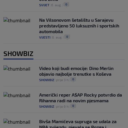
0
SVIJET
|
6. aug.
|
Na Vilsonovom šetalištu u Sarajevu
predstavljeno 50 luksuznih i sportskih
automobila
0
VIJESTI
|
6. aug.
|
SHOWBIZ
Video koji budi emocije: Dino Merlin
objavio najbolje trenutke s Koševa
0
SHOWBIZ
|
prije 3 h
|
Američki reper A$AP Rocky potvrdio da
Rihanna radi na novim pjesmama
0
SHOWBIZ
|
prije 6 h
|
Bivša Mamićeva supruga se udala za
NBA zvijezdu, pjevala se Rozga i