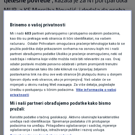
tjelesne povrede",
kazala je za N1 portparolka
MUP-a KS Mersiha Novalić, i dodala da osoba
koja je upotrijebila oružje nalazi se pod
Brinemo o vašoj privatnosti
policijskom kontrolom.
Mi i naši
603
partneri pohranjujemo i pristupamo osobnim podacima,
kao što su pretraga web stranica ili lični identifikatori, na vašem
računaru . Odabir Prihvatam omogućava praćenje tehnologije kako bi se
Pucnjava se dogodila u ulici Harisa Merzića u
pružila podrška dolje prikazanim svrhama na osnovu kojih mi i naši
partneri obrađujemo podatke Ukoliko je praćenje onemogućeno, neki od
blizini Prve osnovne škole na Ilidži. I osoba koja
sadržaja i reklama koje vidite možda neće biti relevantni za vas. Ovaj
odabir postavki možete ponovno odabrati i pritom promijeniti trenutni
je ranjena i koja je pucala su 1999. godište.
odabir ili pristanak tako što ćete kliknuti na Upravljaj željenim
postavkama link na dnu ove web stranice [ili plutajuću ikonu u donjem
lijevom dijelu web stranice, ako je primjenjivo]. Vaš odabir će se
mijenjati u okviru našeg Wеб локација. Za više detalja, pogledajte
Podsjetimo, pucnjava se dogodila oko 12.15
Uredbu o postupanju s ličnim podacima.
Više informacija o vašoj
privatnosti
sati, a prvobitne informacije su govorile da
Mi i naši partneri obrađujemo podatke kako bismo
nema niko povrijeđen.
pružali:
Koristite podatke o tačnoj geolokaciji. Aktivno skenirajte karakteristike
uređaja radi identifikacije. Spremanje podataka i/ili pristupanje
Sarajevska policija je na terenu i vrši uviđaj.
podacima na uređaju. Prilagođeno oglašavanje i sadržaj, mjerenje
oglašavanja i sadržaja, istraživanje publike i razvoj usluga.