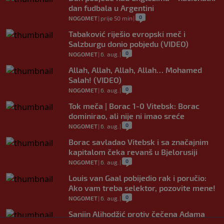
dan fudbala u Argentini
0
NOGOMET
|
prije 50 min
|
Tabaković riješio evropski meč i
Salzburgu donio pobjedu (VIDEO)
0
NOGOMET
|
6. aug.
|
Allah, Allah, Allah, Allah… Mohamed
Salah! (VIDEO)
0
NOGOMET
|
6. aug.
|
Tok meča | Borac 1-0 Vitebsk: Borac
dominirao, ali nije ni imao sreće
0
NOGOMET
|
6. aug.
|
Borac savladao Vitebsk i sa značajnim
kapitalom čeka revanš u Bjelorusiji
0
NOGOMET
|
6. aug.
|
Louis van Gaal pobijedio rak i poručio:
Ako vam treba selektor, pozovite mene!
0
NOGOMET
|
6. aug.
|
Sanjin Alihodžić protiv čečena Adama
Tadushaeva – borba za WAKO PRO titulu