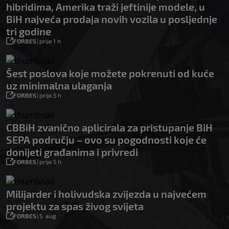
hibridima, Amerika traži jeftinije modele, u
BiH najveća prodaja novih vozila u posljednje
tri godine
FORBES
|
prije 1 h
Šest poslova koje možete pokrenuti od kuće
uz minimalna ulaganja
FORBES
|
prije 5 h
CBBiH zvanično aplicirala za pristupanje BiH
SEPA području – ovo su pogodnosti koje će
donijeti građanima i privredi
FORBES
|
prije 5 h
Milijarder i holivudska zvijezda u najvećem
projektu za spas živog svijeta
FORBES
|
5. aug.