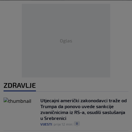
Oglas
ZDRAVLJE
Utjecajni američki zakonodavci traže od
Trumpa da ponovo uvede sankcije
zvaničnicima iz RS-a, osudili saslušanja
u Srebrenici
0
VIJESTI
|
prije 12 min
|