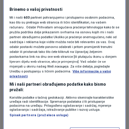
"Na cesti M17 u mjestu Grabovica u 16 sati
Brinemo o vašoj privatnosti
došlo je do saobraćajne nezgode nakon čega
Mi i naši
603
partneri pohranjujemo i pristupamo osobnim podacima,
kao što su pretraga web stranica ili lični identifikatori, na vašem
su pripadnici Policijske uprave Mostar izašli
računaru . Odabir Prihvatam omogućava praćenje tehnologije kako bi se
na teren. Dvije osobe su smrtno stradale a u
pružila podrška dolje prikazanim svrhama na osnovu kojih mi i naši
partneri obrađujemo podatke Ukoliko je praćenje onemogućeno, neki od
oba smjera je promet zaustavljen",
kazao nam
sadržaja i reklama koje vidite možda neće biti relevantni za vas. Ovaj
odabir postavki možete ponovno odabrati i pritom promijeniti trenutni
je Marić,
odabir ili pristanak tako što ćete kliknuti na Upravljaj željenim
postavkama link na dnu ove web stranice [ili plutajuću ikonu u donjem
lijevom dijelu web stranice, ako je primjenjivo]. Vaš odabir će se
mijenjati u okviru našeg Wеб локација. Za više detalja, pogledajte
Dežurni tužitelj je na mjestu događaja, te se
Uredbu o postupanju s ličnim podacima.
Više informacija o vašoj
privatnosti
počeo raditi očevid nakon čega će biti poznato
Mi i naši partneri obrađujemo podatke kako bismo
više detalja.
pružali:
Koristite podatke o tačnoj geolokaciji. Aktivno skenirajte karakteristike
uređaja radi identifikacije. Spremanje podataka i/ili pristupanje
Više tema kao što je ova?
podacima na uređaju. Prilagođeno oglašavanje i sadržaj, mjerenje
oglašavanja i sadržaja, istraživanje publike i razvoj usluga.
Spisak partnera (pružalaca usluga)
GRABOVICA
MUP HNK
SAOBRAĆAJNA NESREĆA