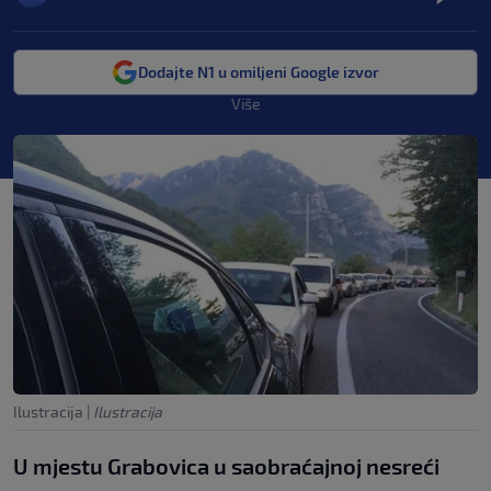
Dodajte N1 u omiljeni Google izvor
Više
Ilustracija
|
Ilustracija
U mjestu Grabovica u saobraćajnoj nesreći