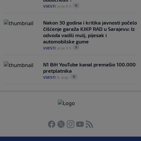
0
VIJESTI
|
prije 6 h
|
Nakon 30 godina i kritika javnosti počelo
čišćenje garaža KJKP RAD u Sarajevu: Iz
odvoda vadili mulj, pijesak i
automobilske gume
0
VIJESTI
|
prije 3 h
|
N1 BiH YouTube kanal premašio 100.000
pretplatnika
0
VIJESTI
|
6. aug.
|