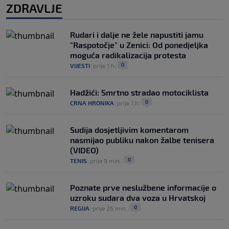
ZDRAVLJE
Rudari i dalje ne žele napustiti jamu
"Raspotočje" u Zenici: Od ponedjeljka
moguća radikalizacija protesta
0
VIJESTI
|
prije 1 h
|
Hadžići: Smrtno stradao motociklista
0
CRNA HRONIKA
|
prije 1 h
|
Sudija dosjetljivim komentarom
nasmijao publiku nakon žalbe tenisera
(VIDEO)
0
TENIS
|
prije 9 min.
|
Poznate prve neslužbene informacije o
uzroku sudara dva voza u Hrvatskoj
0
REGIJA
|
prije 26 min.
|