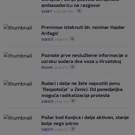
ambasadoricu na razgovor
0
SVIJET
|
prije 59 min.
|
Preminuo istaknuti bh. novinar Hajdar
Arifagić
0
VIJESTI
|
prije 1 h
|
Poznate prve neslužbene informacije o
uzroku sudara dva voza u Hrvatskoj
0
REGIJA
|
prije 2 h
|
Rudari i dalje ne žele napustiti jamu
"Raspotočje" u Zenici: Od ponedjeljka
moguća radikalizacija protesta
0
VIJESTI
|
prije 3 h
|
Požar kod Konjica i dalje aktivan, stanje
bolje nego jutros
0
VIJESTI
|
prije 3 h
|