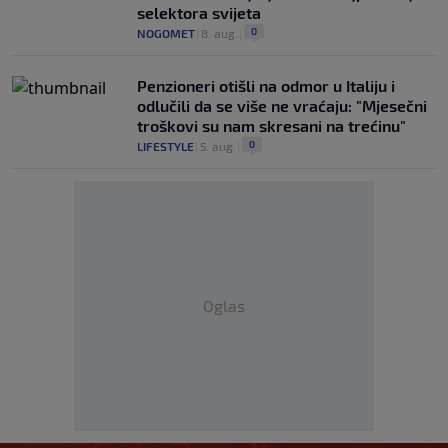
selektora svijeta
0
NOGOMET
|
8. aug.
|
Penzioneri otišli na odmor u Italiju i
odlučili da se više ne vraćaju: "Mjesečni
troškovi su nam skresani na trećinu"
0
LIFESTYLE
|
5. aug.
|
Oglas