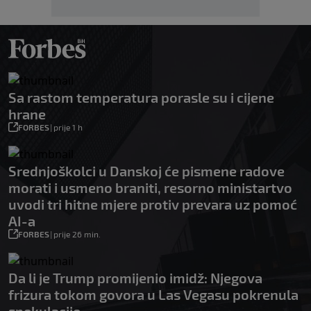
Sa rastom temperatura porasle su i cijene
hrane
FORBES
|
prije 1 h
Srednjoškolci u Danskoj će pismene radove
morati i usmeno braniti, resorno ministartvo
uvodi tri hitne mjere protiv prevara uz pomoć
AI-a
FORBES
|
prije 26 min.
Da li je Trump promijenio imidž: Njegova
frizura tokom govora u Las Vegasu pokrenula