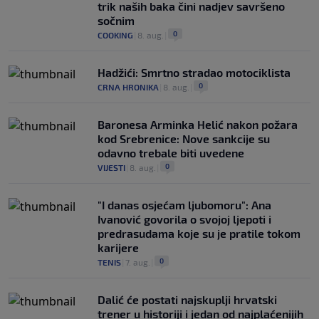
trik naših baka čini nadjev savršeno
sočnim
0
COOKING
|
8. aug.
|
Hadžići: Smrtno stradao motociklista
0
CRNA HRONIKA
|
8. aug.
|
Baronesa Arminka Helić nakon požara
kod Srebrenice: Nove sankcije su
odavno trebale biti uvedene
0
VIJESTI
|
8. aug.
|
"I danas osjećam ljubomoru": Ana
Ivanović govorila o svojoj ljepoti i
predrasudama koje su je pratile tokom
karijere
0
TENIS
|
7. aug.
|
Dalić će postati najskuplji hrvatski
trener u historiji i jedan od najplaćenijih