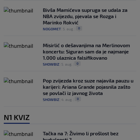
Bivša Mamićeva supruga se udala za
NBA zvijezdu, pjevala se Rozga i
Marinko Rokvić
0
NOGOMET
|
5. aug.
|
Misirlić o dešavanjima na Merlinovom
koncertu: Siguran sam da je najmanje
1.000 ulaznica falsifikovano
0
SHOWBIZ
|
5. aug.
|
Pop zvijezda kroz suze najavila pauzu u
karijeri: Ariana Grande pojasnila zašto
se povlači iz javnog života
0
SHOWBIZ
|
4. aug.
|
N1 KVIZ
Tačka na 7: Živimo li prošlost bez
budućnosti ?