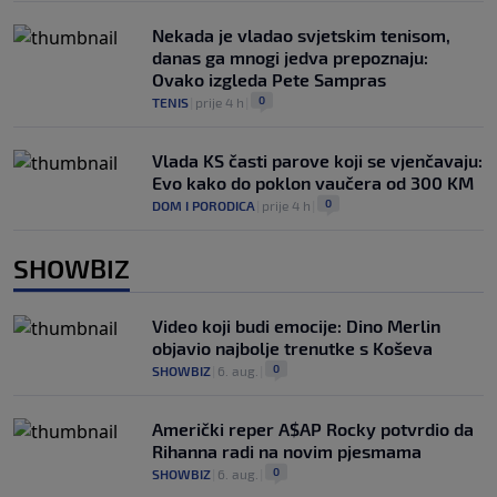
Nekada je vladao svjetskim tenisom,
danas ga mnogi jedva prepoznaju:
Ovako izgleda Pete Sampras
0
TENIS
|
prije 4 h
|
Vlada KS časti parove koji se vjenčavaju:
Evo kako do poklon vaučera od 300 KM
0
DOM I PORODICA
|
prije 4 h
|
SHOWBIZ
Video koji budi emocije: Dino Merlin
objavio najbolje trenutke s Koševa
0
SHOWBIZ
|
6. aug.
|
Američki reper A$AP Rocky potvrdio da
Rihanna radi na novim pjesmama
0
SHOWBIZ
|
6. aug.
|