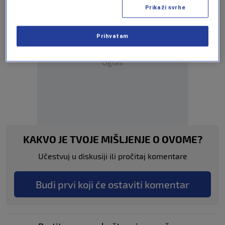
Prikaži svrhe
Prihvatam
Oglas
KAKVO JE TVOJE MIŠLJENJE O OVOME?
Učestvuj u diskusiji ili pročitaj komentare
Budi prvi koji će ostaviti komentar