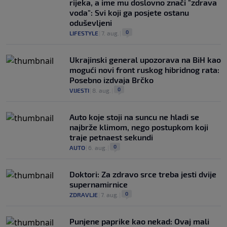
rijeka, a ime mu doslovno znači "zdrava
voda": Svi koji ga posjete ostanu
oduševljeni
0
LIFESTYLE
|
7. aug.
|
Ukrajinski general upozorava na BiH kao
mogući novi front ruskog hibridnog rata:
Posebno izdvaja Brčko
0
VIJESTI
|
8. aug.
|
Auto koje stoji na suncu ne hladi se
najbrže klimom, nego postupkom koji
traje petnaest sekundi
0
AUTO
|
6. aug.
|
Doktori: Za zdravo srce treba jesti dvije
supernamirnice
0
ZDRAVLJE
|
7. aug.
|
Punjene paprike kao nekad: Ovaj mali