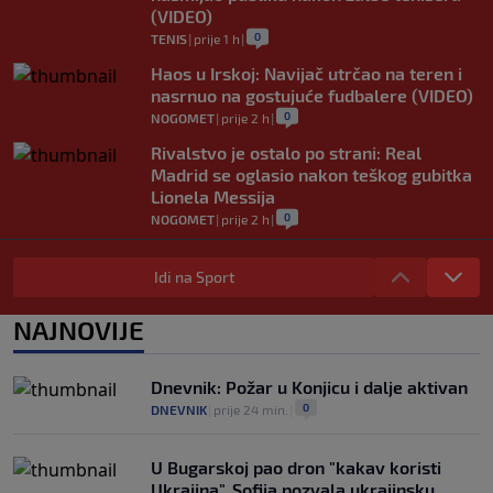
(VIDEO)
0
TENIS
|
prije 1 h
|
Haos u Irskoj: Navijač utrčao na teren i
nasrnuo na gostujuće fudbalere (VIDEO)
0
NOGOMET
|
prije 2 h
|
Rivalstvo je ostalo po strani: Real
Madrid se oglasio nakon teškog gubitka
Lionela Messija
0
NOGOMET
|
prije 2 h
|
WNBA igračice odgovorile Kanteru
nakon provokacije: "Nećemo biti politički
Idi na Sport
pijuni"
0
KOŠARKA
|
prije 2 h
|
NAJNOVIJE
Infantino nekada poručivao: "Novac
FIFA-e je vaš novac", danas se suočava s
Dnevnik: Požar u Konjicu i dalje aktivan
najvećom krizom
0
DNEVNIK
|
prije 24 min.
|
0
NOGOMET
|
prije 3 h
|
U Bugarskoj pao dron "kakav koristi
Ukrajina", Sofija pozvala ukrajinsku