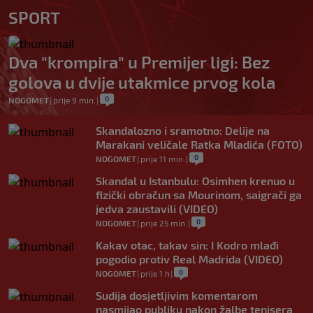
SPORT
Dva "krompira" u Premijer ligi: Bez
golova u dvije utakmice prvog kola
0
NOGOMET
|
prije 9 min.
|
Skandalozno i sramotno: Delije na
Marakani veličale Ratka Mladića (FOTO)
0
NOGOMET
|
prije 11 min.
|
Skandal u Istanbulu: Osimhen krenuo u
fizički obračun sa Mourinom, saigrači ga
jedva zaustavili (VIDEO)
0
NOGOMET
|
prije 25 min.
|
Kakav otac, takav sin: I Kodro mlađi
pogodio protiv Real Madrida (VIDEO)
0
NOGOMET
|
prije 1 h
|
Sudija dosjetljivim komentarom
nasmijao publiku nakon žalbe tenisera