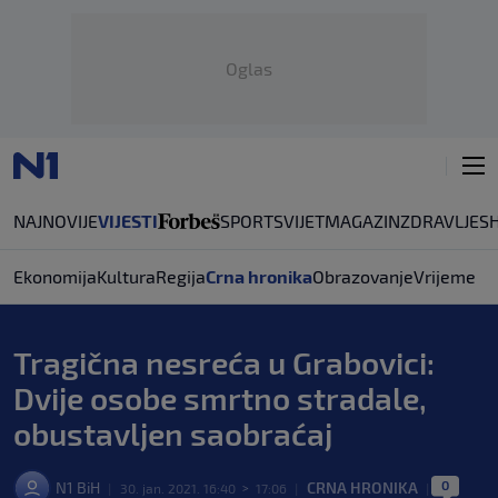
Oglas
NAJNOVIJE
VIJESTI
SPORT
SVIJET
MAGAZIN
ZDRAVLJE
S
Ekonomija
Kultura
Regija
Crna hronika
Obrazovanje
Vrijeme
Tragična nesreća u Grabovici:
Dvije osobe smrtno stradale,
obustavljen saobraćaj
0
N1 BiH
CRNA HRONIKA
|
30. jan. 2021. 16:40
>
17:06
|
|