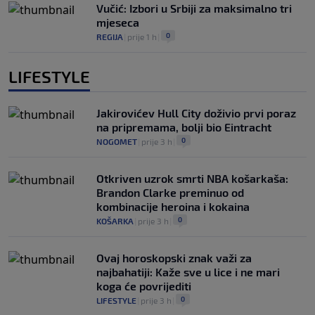
Vučić: Izbori u Srbiji za maksimalno tri
mjeseca
0
REGIJA
|
prije 1 h
|
LIFESTYLE
Jakirovićev Hull City doživio prvi poraz
na pripremama, bolji bio Eintracht
0
NOGOMET
|
prije 3 h
|
Otkriven uzrok smrti NBA košarkaša:
Brandon Clarke preminuo od
kombinacije heroina i kokaina
0
KOŠARKA
|
prije 3 h
|
Ovaj horoskopski znak važi za
najbahatiji: Kaže sve u lice i ne mari
koga će povrijediti
0
LIFESTYLE
|
prije 3 h
|