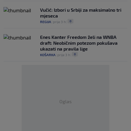
Vučić: Izbori u Srbiji za maksimalno tri
mjeseca
0
REGIJA
|
prije 3 h
|
Enes Kanter Freedom želi na WNBA
draft: Neobičnim potezom pokušava
ukazati na pravila lige
0
KOŠARKA
|
prije 3 h
|
Oglas