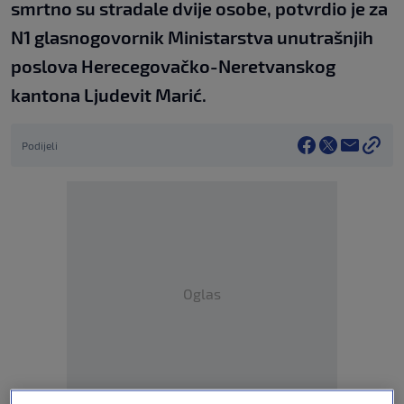
smrtno su stradale dvije osobe, potvrdio je za
N1 glasnogovornik Ministarstva unutrašnjih
poslova Herecegovačko-Neretvanskog
kantona Ljudevit Marić.
Podijeli
Oglas