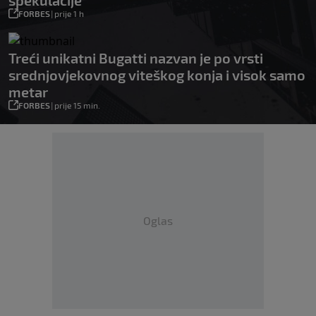
spekulacije
FORBES
|
prije 1 h
Treći unikatni Bugatti nazvan je po vrsti
srednjovjekovnog viteškog konja i visok samo
metar
FORBES
|
prije 15 min.
Oglas