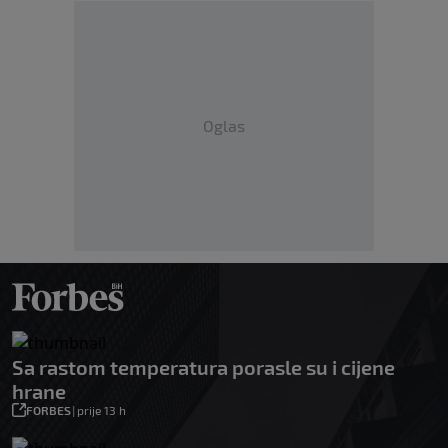
Oglas
Sa rastom temperatura porasle su i cijene
hrane
FORBES
|
prije 13 h