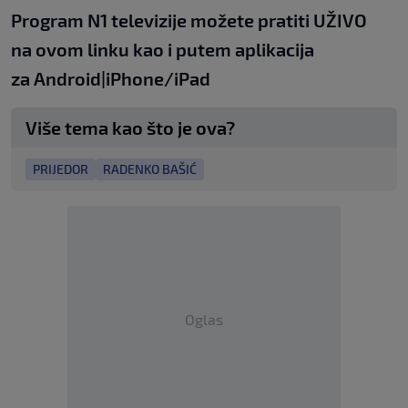
Program N1 televizije možete pratiti UŽIVO
na
ovom linku
kao i putem aplikacija
za
An
droid
|
iPhone/iPad
Više tema kao što je ova?
PRIJEDOR
RADENKO BAŠIĆ
Oglas