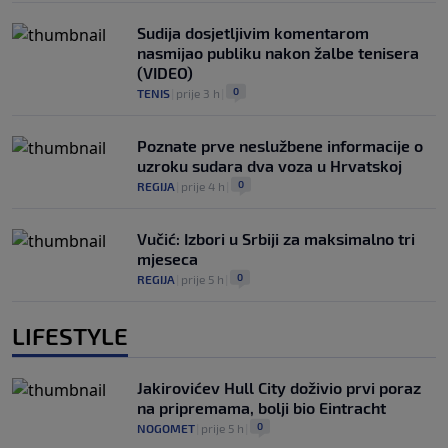
Sudija dosjetljivim komentarom
nasmijao publiku nakon žalbe tenisera
(VIDEO)
0
TENIS
|
prije 3 h
|
Poznate prve neslužbene informacije o
uzroku sudara dva voza u Hrvatskoj
0
REGIJA
|
prije 4 h
|
Vučić: Izbori u Srbiji za maksimalno tri
mjeseca
0
REGIJA
|
prije 5 h
|
LIFESTYLE
Jakirovićev Hull City doživio prvi poraz
na pripremama, bolji bio Eintracht
0
NOGOMET
|
prije 5 h
|