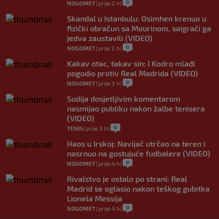
0
NOGOMET
|
prije 2 h
|
Skandal u Istanbulu: Osimhen krenuo u
fizički obračun sa Mourinom, saigrači ga
jedva zaustavili (VIDEO)
0
NOGOMET
|
prije 2 h
|
Kakav otac, takav sin: I Kodro mlađi
pogodio protiv Real Madrida (VIDEO)
0
NOGOMET
|
prije 3 h
|
Sudija dosjetljivim komentarom
nasmijao publiku nakon žalbe tenisera
(VIDEO)
0
TENIS
|
prije 3 h
|
Haos u Irskoj: Navijač utrčao na teren i
nasrnuo na gostujuće fudbalere (VIDEO)
0
NOGOMET
|
prije 4 h
|
Rivalstvo je ostalo po strani: Real
Madrid se oglasio nakon teškog gubitka
Lionela Messija
0
NOGOMET
|
prije 4 h
|