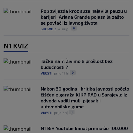
Pop zvijezda kroz suze najavila pauzu u
karijeri: Ariana Grande pojasnila zašto
se povlači iz javnog života
0
SHOWBIZ
|
4. aug.
|
N1 KVIZ
Tačka na 7: Živimo li prošlost bez
budućnosti ?
0
VIJESTI
|
prije 11 h
|
Nakon 30 godina i kritika javnosti počelo
čišćenje garaža KJKP RAD u Sarajevu: Iz
odvoda vadili mulj, pijesak i
automobilske gume
0
VIJESTI
|
prije 7 h
|
N1 BiH YouTube kanal premašio 100.000