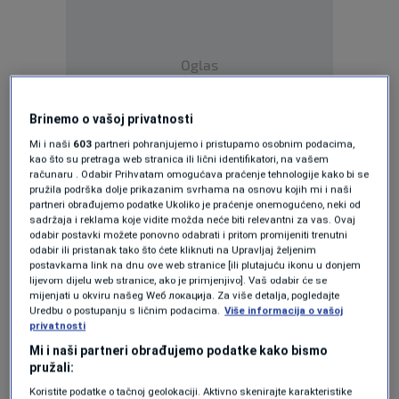
Oglas
Brinemo o vašoj privatnosti
Mi i naši
603
partneri pohranjujemo i pristupamo osobnim podacima,
kao što su pretraga web stranica ili lični identifikatori, na vašem
računaru . Odabir Prihvatam omogućava praćenje tehnologije kako bi se
Kako se spekuliše, riječ je o Daliboru Railiću
pružila podrška dolje prikazanim svrhama na osnovu kojih mi i naši
partneri obrađujemo podatke Ukoliko je praćenje onemogućeno, neki od
zvanom Dugi,osobi sa debelim policijskim
sadržaja i reklama koje vidite možda neće biti relevantni za vas. Ovaj
odabir postavki možete ponovno odabrati i pritom promijeniti trenutni
dosijeom.
odabir ili pristanak tako što ćete kliknuti na Upravljaj željenim
postavkama link na dnu ove web stranice [ili plutajuću ikonu u donjem
lijevom dijelu web stranice, ako je primjenjivo]. Vaš odabir će se
mijenjati u okviru našeg Wеб локација. Za više detalja, pogledajte
Prema pisanju Nezavisnih iz 2018. on je,
Uredbu o postupanju s ličnim podacima.
Više informacija o vašoj
privatnosti
zajedno sa Vanjom Vukovićem, teško povrijedio
Mi i naši partneri obrađujemo podatke kako bismo
Mihajla Stupara, takođe “starog znanca
pružali:
policije”, kojeg su Railić i Vuković izboli nožem
Koristite podatke o tačnoj geolokaciji. Aktivno skenirajte karakteristike