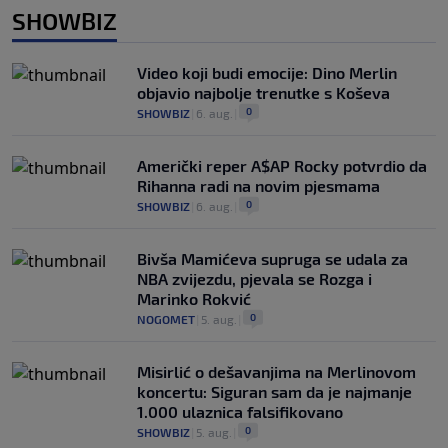
SHOWBIZ
Video koji budi emocije: Dino Merlin
objavio najbolje trenutke s Koševa
0
SHOWBIZ
|
6. aug.
|
Američki reper A$AP Rocky potvrdio da
Rihanna radi na novim pjesmama
0
SHOWBIZ
|
6. aug.
|
Bivša Mamićeva supruga se udala za
NBA zvijezdu, pjevala se Rozga i
Marinko Rokvić
0
NOGOMET
|
5. aug.
|
Misirlić o dešavanjima na Merlinovom
koncertu: Siguran sam da je najmanje
1.000 ulaznica falsifikovano
0
SHOWBIZ
|
5. aug.
|