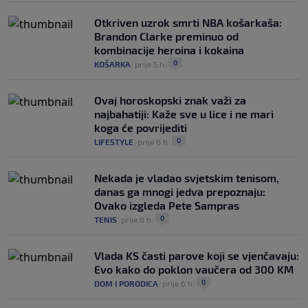
Otkriven uzrok smrti NBA košarkaša:
Brandon Clarke preminuo od
kombinacije heroina i kokaina
0
KOŠARKA
|
prije 5 h
|
Ovaj horoskopski znak važi za
najbahatiji: Kaže sve u lice i ne mari
koga će povrijediti
0
LIFESTYLE
|
prije 6 h
|
Nekada je vladao svjetskim tenisom,
danas ga mnogi jedva prepoznaju:
Ovako izgleda Pete Sampras
0
TENIS
|
prije 6 h
|
Vlada KS časti parove koji se vjenčavaju:
Evo kako do poklon vaučera od 300 KM
0
DOM I PORODICA
|
prije 6 h
|