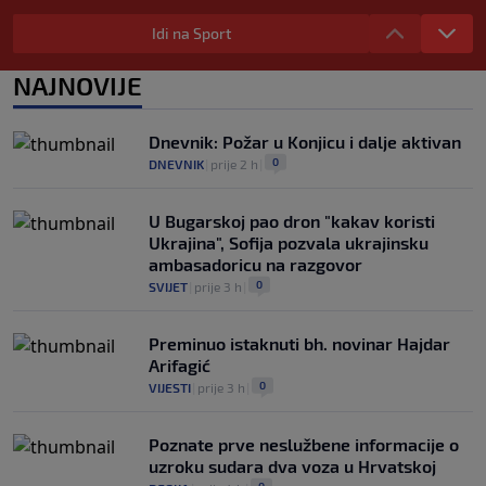
WNBA igračice odgovorile Kanteru
nakon provokacije: "Nećemo biti politički
Idi na Sport
pijuni"
0
KOŠARKA
|
prije 4 h
|
NAJNOVIJE
Infantino nekada poručivao: "Novac
FIFA-e je vaš novac", danas se suočava s
Dnevnik: Požar u Konjicu i dalje aktivan
najvećom krizom
0
DNEVNIK
|
prije 2 h
|
0
NOGOMET
|
prije 5 h
|
U Bugarskoj pao dron "kakav koristi
Ukrajina", Sofija pozvala ukrajinsku
ambasadoricu na razgovor
0
SVIJET
|
prije 3 h
|
Preminuo istaknuti bh. novinar Hajdar
Arifagić
0
VIJESTI
|
prije 3 h
|
Poznate prve neslužbene informacije o
uzroku sudara dva voza u Hrvatskoj