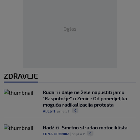
Oglas
ZDRAVLJE
Rudari i dalje ne žele napustiti jamu
"Raspotočje" u Zenici: Od ponedjeljka
moguća radikalizacija protesta
0
VIJESTI
|
prije 5 h
|
Hadžići: Smrtno stradao motociklista
0
CRNA HRONIKA
|
prije 4 h
|