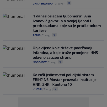
0
CRNA HRONIKA
|
prije 4 h
|
"I danas osjećam ljubomoru": Ana
Ivanović govorila o svojoj ljepoti i
predrasudama koje su je pratile tokom
karijere
0
TENIS
|
7. aug.
|
Objavljeno koje države podržavaju
Infantina, a koje traže promjene: HNS
odavno zauzeo stranu
0
NOGOMET
|
7. aug.
|
Ko ruši jedinstveni policijski sistem
FBiH? NS Mostar prozvala institucije
HNK, ZHK i Kantona 10
0
VIJESTI
|
7. aug.
|