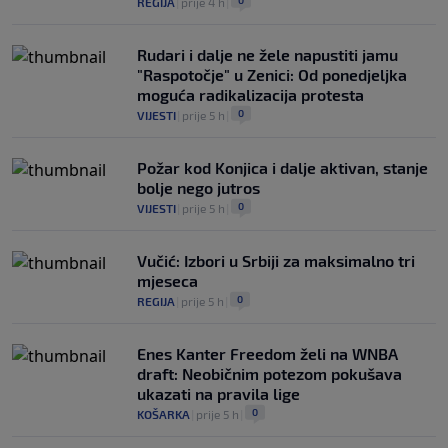
0
REGIJA
|
prije 4 h
|
Rudari i dalje ne žele napustiti jamu
"Raspotočje" u Zenici: Od ponedjeljka
moguća radikalizacija protesta
0
VIJESTI
|
prije 5 h
|
Požar kod Konjica i dalje aktivan, stanje
bolje nego jutros
0
VIJESTI
|
prije 5 h
|
Vučić: Izbori u Srbiji za maksimalno tri
mjeseca
0
REGIJA
|
prije 5 h
|
Enes Kanter Freedom želi na WNBA
draft: Neobičnim potezom pokušava
ukazati na pravila lige
0
KOŠARKA
|
prije 5 h
|