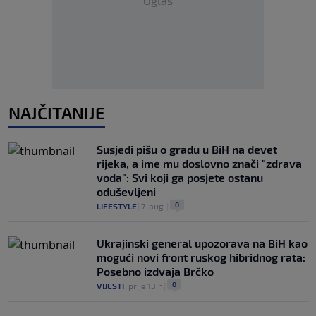
Oglas
NAJČITANIJE
Susjedi pišu o gradu u BiH na devet
rijeka, a ime mu doslovno znači "zdrava
voda": Svi koji ga posjete ostanu
oduševljeni
0
LIFESTYLE
|
7. aug.
|
Ukrajinski general upozorava na BiH kao
mogući novi front ruskog hibridnog rata:
Posebno izdvaja Brčko
0
VIJESTI
|
prije 13 h
|