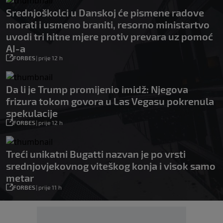
Srednjoškolci u Danskoj će pismene radove
morati i usmeno braniti, resorno ministartvo
uvodi tri hitne mjere protiv prevara uz pomoć
AI-a
FORBES
|
prije 12 h
Da li je Trump promijenio imidž: Njegova
frizura tokom govora u Las Vegasu pokrenula
spekulacije
FORBES
|
prije 12 h
Treći unikatni Bugatti nazvan je po vrsti
srednjovjekovnog viteškog konja i visok samo
metar
FORBES
|
prije 11 h