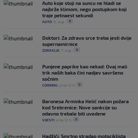
Auto koje stoji na suncu ne hladi se
najbrže klimom, nego postupkom koji
traje petnaest sekundi
0
AUTO
|
6. aug.
|
Doktori: Za zdravo srce treba jesti dvije
supernamirnice
0
ZDRAVLJE
|
7. aug.
|
Punjene paprike kao nekad: Ovaj mali
trik naših baka čini nadjev savršeno
sočnim
0
COOKING
|
prije 13 h
|
Baronesa Arminka Helić nakon požara
kod Srebrenice: Nove sankcije su
odavno trebale biti uvedene
0
VIJESTI
|
prije 12 h
|
Hadžići: Smrtno stradao motociklista