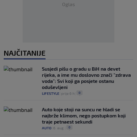
Oglas
NAJČITANIJE
Susjedi pišu o gradu u BiH na devet
rijeka, a ime mu doslovno znači "zdrava
voda": Svi koji ga posjete ostanu
oduševljeni
0
LIFESTYLE
|
prije 6 h
|
Auto koje stoji na suncu ne hladi se
najbrže klimom, nego postupkom koji
traje petnaest sekundi
0
AUTO
|
6. aug.
|