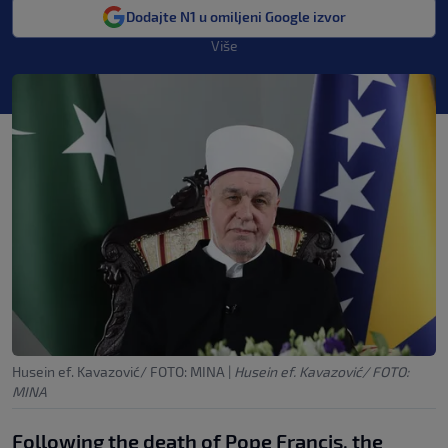
Dodajte N1 u omiljeni Google izvor
Više
Husein ef. Kavazović/ FOTO: MINA
|
Husein ef. Kavazović/ FOTO:
MINA
Following the death of Pope Francis, the