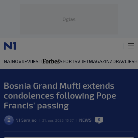
Oglas
NAJNOVIJE
VIJESTI
SPORT
SVIJET
MAGAZIN
ZDRAVLJE
SH
Bosnia Grand Mufti extends
condolences following Pope
Francis' passing
0
N1 Sarajeo
NEWS
|
21. apr. 2025. 15:37
|
|