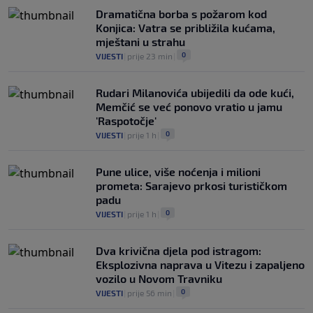
Dramatična borba s požarom kod
Konjica: Vatra se približila kućama,
mještani u strahu
0
VIJESTI
|
prije 23 min
|
Rudari Milanovića ubijedili da ode kući,
Memčić se već ponovo vratio u jamu
'Raspotočje'
0
VIJESTI
|
prije 1 h
|
Pune ulice, više noćenja i milioni
prometa: Sarajevo prkosi turističkom
padu
0
VIJESTI
|
prije 1 h
|
Dva krivična djela pod istragom:
Eksplozivna naprava u Vitezu i zapaljeno
vozilo u Novom Travniku
0
VIJESTI
|
prije 56 min
|