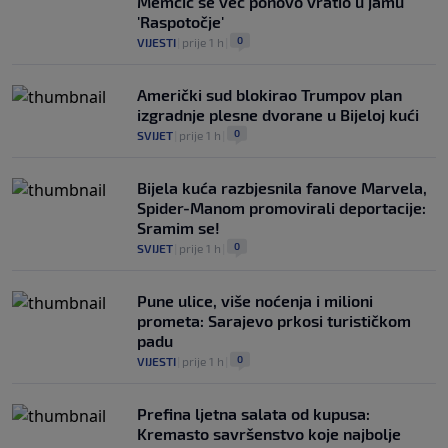
Memčić se već ponovo vratio u jamu
'Raspotočje'
0
VIJESTI
|
prije 1 h
|
Američki sud blokirao Trumpov plan
izgradnje plesne dvorane u Bijeloj kući
0
SVIJET
|
prije 1 h
|
Bijela kuća razbjesnila fanove Marvela,
Spider-Manom promovirali deportacije:
Sramim se!
0
SVIJET
|
prije 1 h
|
Pune ulice, više noćenja i milioni
prometa: Sarajevo prkosi turističkom
padu
0
VIJESTI
|
prije 1 h
|
Prefina ljetna salata od kupusa:
Kremasto savršenstvo koje najbolje