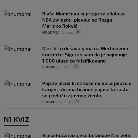
Bivša Mamićeva supruga se udala za
NBA zvijezdu, pjevala se Rozga i
Marinko Rokvić
0
NOGOMET
|
5. aug.
|
Misirlić o dešavanjima na Merlinovom
koncertu: Siguran sam da je najmanje
1.000 ulaznica falsifikovano
0
SHOWBIZ
|
5. aug.
|
Pop zvijezda kroz suze najavila pauzu u
karijeri: Ariana Grande pojasnila zašto
se povlači iz javnog života
0
SHOWBIZ
|
4. aug.
|
N1 KVIZ
Bijela kuća razbjesnila fanove Marvela,