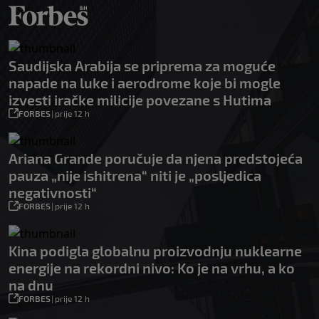
Saudijska Arabija se priprema za moguće
napade na luke i aerodrome koje bi mogle
izvesti iračke milicije povezane s Hutima
FORBES
|
prije 12 h
Ariana Grande poručuje da njena predstojeća
pauza „nije ishitrena“ niti je „posljedica
negativnosti“
FORBES
|
prije 12 h
Kina podigla globalnu proizvodnju nuklearne
energije na rekordni nivo: Ko je na vrhu, a ko
na dnu
FORBES
|
prije 12 h