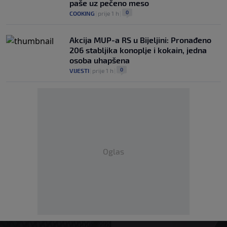
paše uz pečeno meso
0
COOKING
|
prije 1 h
|
Akcija MUP-a RS u Bijeljini: Pronađeno
206 stabljika konoplje i kokain, jedna
osoba uhapšena
0
VIJESTI
|
prije 1 h
|
Oglas