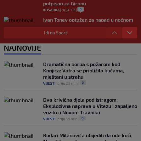
potpisao za Gironu
0
KOŠARKA
|
prije 3 h
|
Ivan Toney optužen za napad u noćnom
klubu u Londonu
Idi na Sport
0
NOGOMET
|
prije 4 h
|
Utakmica Barcelone otkazana zbog
NAJNOVIJE
migrantske krize
0
NOGOMET
|
prije 4 h
|
Dramatična borba s požarom kod
Konjica: Vatra se približila kućama,
mještani u strahu
0
VIJESTI
|
prije 23 min
|
Dva krivična djela pod istragom:
Eksplozivna naprava u Vitezu i zapaljeno
vozilo u Novom Travniku
0
VIJESTI
|
prije 56 min
|
Rudari Milanovića ubijedili da ode kući,