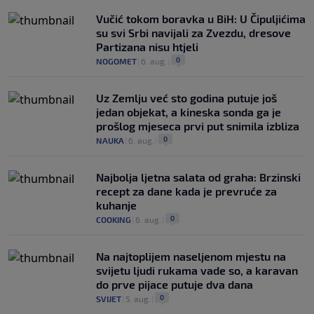
Vučić tokom boravka u BiH: U Čipuljićima
su svi Srbi navijali za Zvezdu, dresove
Partizana nisu htjeli
0
NOGOMET
|
6. aug.
|
Uz Zemlju već sto godina putuje još
jedan objekat, a kineska sonda ga je
prošlog mjeseca prvi put snimila izbliza
0
NAUKA
|
6. aug.
|
Najbolja ljetna salata od graha: Brzinski
recept za dane kada je prevruće za
kuhanje
0
COOKING
|
6. aug.
|
Na najtoplijem naseljenom mjestu na
svijetu ljudi rukama vade so, a karavan
do prve pijace putuje dva dana
0
SVIJET
|
5. aug.
|