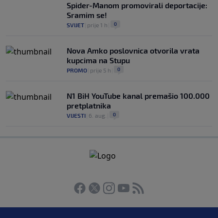
Spider-Manom promovirali deportacije:
Sramim se!
0
SVIJET
|
prije 1 h
|
Nova Amko poslovnica otvorila vrata
kupcima na Stupu
0
PROMO
|
prije 5 h
|
N1 BiH YouTube kanal premašio 100.000
pretplatnika
0
VIJESTI
|
6. aug.
|