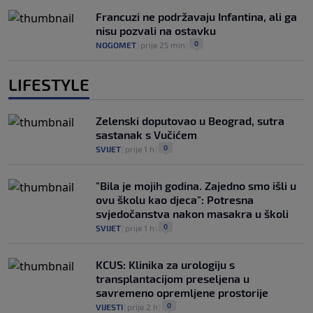
Francuzi ne podržavaju Infantina, ali ga
nisu pozvali na ostavku
0
NOGOMET
|
prije 25 min
|
LIFESTYLE
Zelenski doputovao u Beograd, sutra
sastanak s Vučićem
0
SVIJET
|
prije 1 h
|
"Bila je mojih godina. Zajedno smo išli u
ovu školu kao djeca": Potresna
svjedočanstva nakon masakra u školi
0
SVIJET
|
prije 1 h
|
KCUS: Klinika za urologiju s
transplantacijom preseljena u
savremeno opremljene prostorije
0
VIJESTI
|
prije 2 h
|