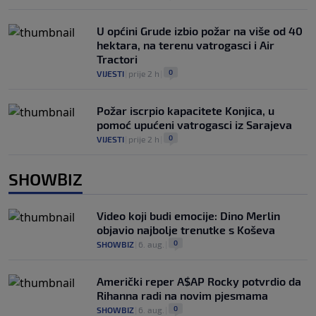
U općini Grude izbio požar na više od 40
hektara, na terenu vatrogasci i Air
Tractori
0
VIJESTI
|
prije 2 h
|
Požar iscrpio kapacitete Konjica, u
pomoć upućeni vatrogasci iz Sarajeva
0
VIJESTI
|
prije 2 h
|
SHOWBIZ
Video koji budi emocije: Dino Merlin
objavio najbolje trenutke s Koševa
0
SHOWBIZ
|
6. aug.
|
Američki reper A$AP Rocky potvrdio da
Rihanna radi na novim pjesmama
0
SHOWBIZ
|
6. aug.
|