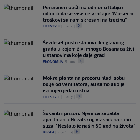
Penzioneri otišli na odmor u Italiju i
odlučili da se više ne vraćaju: "Mjesečni
troškovi su nam skresani na trećinu"
0
LIFESTYLE
|
5. aug.
|
Šezdeset posto stanovnika glavnog
grada u kojem živi mnogo Bosanaca živi
u stanovima koje daje grad
0
EKONOMIJA
|
5. aug.
|
Mokra plahta na prozoru hladi sobu
bolje od ventilatora, ali samo ako je
ispunjen jedan uslov
0
LIFESTYLE
|
5. aug.
|
Šokantni prizori: Njemica zapalila
apartman u Hrvatskoj, vlasnik na rubu
suza; "Nestalo je naših 50 godina života"
0
REGIJA
|
prije 13 h
|