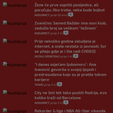
Žene će prve osjetiti posljedice, ali
poručuju: Ako treba, neka bude bojkot
0
NOGOMET
|
prije 55 min
|
Zvanično: Samed Baždar ima novi klub,
zadužio broj sa velikom "težinom"
0
NOGOMET
|
prije 3 h
|
Prije nekoliko godina zaludjela je
internet, a onda nestala iz javnosti: Svi
se pitaju gdje je i šta radi (VIDEO)
0
OSTALI SPORTOVI
|
prije 3 h
|
"I danas osjećam ljubomoru": Ana
Ivanović govorila o svojoj ljepoti i
predrasudama koje su je pratile tokom
karijere
0
TENIS
|
prije 3 h
|
City ne želi tek tako pustiti Rodrija, evo
koliko traži od Barcelone
0
NOGOMET
|
prije 3 h
|
Rekorder G lige i NBA All-Star vikenda