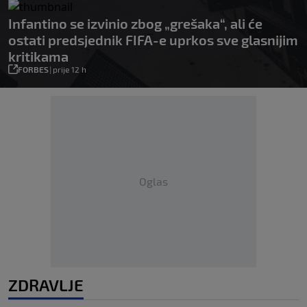
Infantino se izvinio zbog „grešaka“, ali će
ostati predsjednik FIFA-e uprkos sve glasnijim
kritikama
FORBES
|
prije 12 h
Oglas
ZDRAVLJE