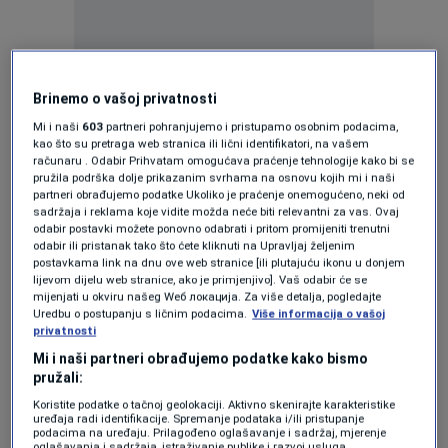
“We were all saddened this morning by the
Brinemo o vašoj privatnosti
news of Pope Francis' passing. As believers,
Mi i naši
603
partneri pohranjujemo i pristupamo osobnim podacima,
kao što su pretraga web stranica ili lični identifikatori, na vašem
we understand the path we must inevitably
računaru . Odabir Prihvatam omogućava praćenje tehnologije kako bi se
pružila podrška dolje prikazanim svrhama na osnovu kojih mi i naši
take. Yet, the departure of good people always
partneri obrađujemo podatke Ukoliko je praćenje onemogućeno, neki od
sadržaja i reklama koje vidite možda neće biti relevantni za vas. Ovaj
brings sorrow to our hearts. Pope Francis was
odabir postavki možete ponovno odabrati i pritom promijeniti trenutni
odabir ili pristanak tako što ćete kliknuti na Upravljaj željenim
a righteous man, a voice for the poor and the
postavkama link na dnu ove web stranice [ili plutajuću ikonu u donjem
lijevom dijelu web stranice, ako je primjenjivo]. Vaš odabir će se
marginalised. He sought to build a better world
mijenjati u okviru našeg Wеб локација. Za više detalja, pogledajte
Uredbu o postupanju s ličnim podacima.
Više informacija o vašoj
alongside Muslims, and we hope to follow his
privatnosti
path.
Mi i naši partneri obrađujemo podatke kako bismo
pružali:
Koristite podatke o tačnoj geolokaciji. Aktivno skenirajte karakteristike
Dear Archbishop Vuksic, please accept my
uređaja radi identifikacije. Spremanje podataka i/ili pristupanje
podacima na uređaju. Prilagođeno oglašavanje i sadržaj, mjerenje
oglašavanja i sadržaja, istraživanje publike i razvoj usluga.