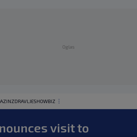
Oglas
AZIN
ZDRAVLJE
SHOWBIZ
KOLUMNE
nounces visit to