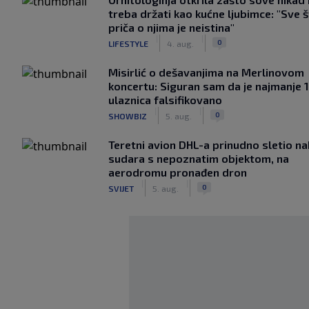
treba držati kao kućne ljubimce: "Sve 
priča o njima je neistina"
|
|
0
LIFESTYLE
4. aug.
Misirlić o dešavanjima na Merlinovom
koncertu: Siguran sam da je najmanje 
ulaznica falsifikovano
|
|
0
SHOWBIZ
5. aug.
Teretni avion DHL-a prinudno sletio n
sudara s nepoznatim objektom, na
aerodromu pronađen dron
|
|
0
SVIJET
5. aug.