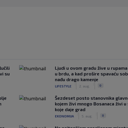
učili
Ljudi u ovom gradu žive u rupama
vi su
u brdu, a kad prošire spavaću so
nađu drago kamenje
|
|
0
LIFESTYLE
2. aug.
lje
Šezdeset posto stanovnika glavn
n
kojem živi mnogo Bosanaca živi u
koje daje grad
|
|
0
EKONOMIJA
5. aug.
 ne
Na najtoplijem naseljenom mjestu 