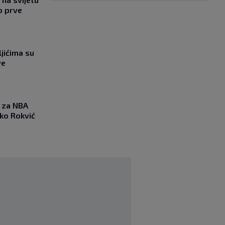
o prve
jićima su
ve
 za NBA
nko Rokvić