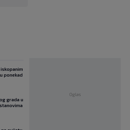
 iskopanim
bu ponekad
Oglas
og grada u
 stanovima
na svijetu