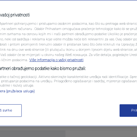
PODCAST
Von der Leyen and
N1 SPECIJAL
vašoj privatnosti
3
partneri pohranjujemo i pristupamo osobnim podacima, kao što su pretraga web stranica 
FENOMENI
ri, na vašem računaru . Odabir Prihvatam omogućava praćenje tehnologije kako bi se pruž
anim svrhama na osnovu kojih mi i naši partneri obrađujemo podatke Ukoliko je praćenj
 neki od sadržaja i reklama koje vidite možda neće biti relevantni za vas. Ovaj odabir p
NEISTRAŽENO
ati i pritom promijeniti trenutni odabir ili pristanak tako što ćete kliknuti na Upravljaj 
ink na dnu ove web stranice [ili plutajuću ikonu u donjem lijevom dijelu web stranice, a
VIRALNO
. Vaš odabir će se mijenjati u okviru našeg Wеб локација. Za više detalja, pogledajte Ure
s ličnim podacima.
Više informacija o vašoj privatnosti
FOTO
partneri obrađujemo podatke kako bismo pružali:
atke o tačnoj geolokaciji. Aktivno skenirajte karakteristike uređaja radi identifikacije. Sp
PROMO
li pristupanje podacima na uređaju. Prilagođeno oglašavanje i sadržaj, mjerenje oglašavanj
publike i razvoj usluga.
 Rutte and European Commission President Ursul
era (pružalaca usluga)
VIDEO
 weeks to encourage Bosnia and Herzegovina author
h accession negotiations with the country in Marc
ži svrhe
Pr