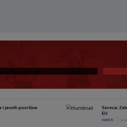
fantinu: "Ništa se ne
enstva i dalje je na
 i javnih površina
Soreca: Zah
EU
|
VIJESTI
prij