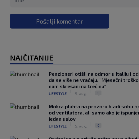
Pošalji komentar
NAJČITANIJE
Penzioneri otišli na odmor u Italiju i odl
da se više ne vraćaju: "Mjesečni troško
nam skresani na trećinu"
|
|
0
LIFESTYLE
5. aug.
Mokra plahta na prozoru hladi sobu bo
od ventilatora, ali samo ako je ispunje
jedan uslov
|
|
0
LIFESTYLE
5. aug.
Ornitologinja otkrila zašto sove nikad