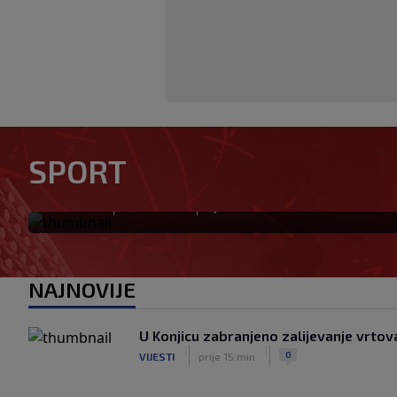
UEFA poslala oštru poruku In
mijenja, bojkot Svjetskog prv
SPORT
snazi"
|
|
0
NOGOMET
prije 54 min
NAJNOVIJE
U Konjicu zabranjeno zalijevanje vrtova
|
|
0
VIJESTI
prije 15 min