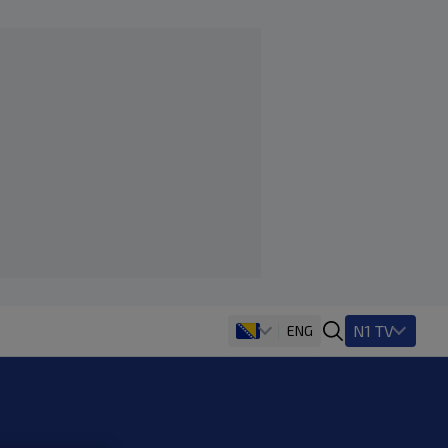
N1 TV
ENG