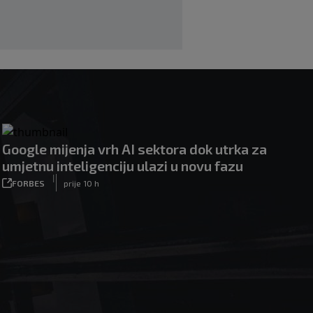
ishodom
|
|
0
NOGOMET
prije 3 h
Google mijenja vrh AI sektora dok utrka za
umjetnu inteligenciju ulazi u novu fazu
|
FORBES
prije 10 h