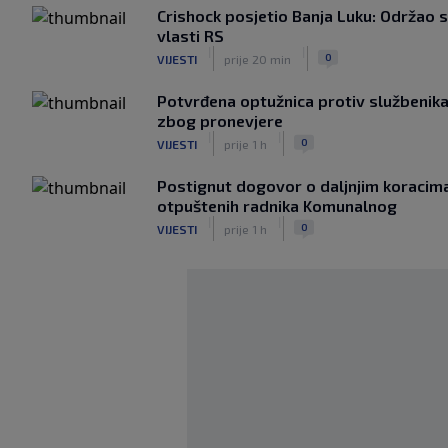
Crishock posjetio Banja Luku: Održao 
vlasti RS
|
|
0
VIJESTI
prije 20 min
Potvrđena optužnica protiv službenik
zbog pronevjere
|
|
0
VIJESTI
prije 1 h
Postignut dogovor o daljnjim koracima
otpuštenih radnika Komunalnog
|
|
0
VIJESTI
prije 1 h