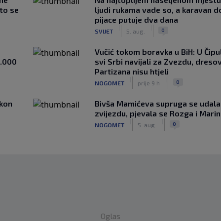
što se
ljudi rukama vade so, a karavan d
pijace putuje dva dana
|
|
0
SVIJET
5. aug.
Vučić tokom boravka u BiH: U Čipul
1.000
svi Srbi navijali za Zvezdu, dreso
Partizana nisu htjeli
|
|
0
NOGOMET
prije 9 h
akon
Bivša Mamićeva supruga se udala
zvijezdu, pjevala se Rozga i Mari
|
|
0
NOGOMET
5. aug.
Oglas