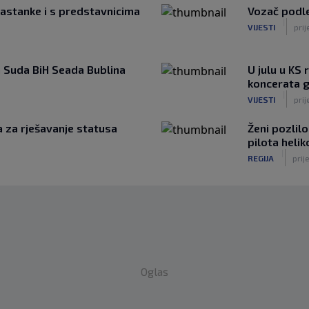
sastanke i s predstavnicima
Vozač podl
|
VIJESTI
prij
a Suda BiH Seada Bublina
U julu u KS 
koncerata 
|
VIJESTI
prij
 za rješavanje statusa
Ženi pozlil
pilota heli
|
REGIJA
prije
Oglas