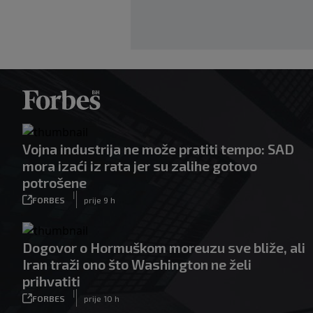
Vojna industrija ne može pratiti tempo: SAD
mora izaći iz rata jer su zalihe gotovo
potrošene
|
FORBES
prije 9 h
Dogovor o Hormuškom moreuzu sve bliže, ali
Iran traži ono što Washington ne želi
prihvatiti
|
FORBES
prije 10 h