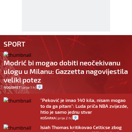
SPORT
Modrić bi mogao dobiti neočekivanu
ulogu u Milanu: Gazzetta nagovijestila
veliki potez
0
NOGOMET
|
prije 1 h
|
"Peković je imao 140 kila, nisam mogao
to da ga pitam": Luda priča NBA zvijezde,
htio je samo jednu stvar
0
KOŠARKA
|
prije 2 h
|
Isiah Thomas kritikovao Celticse zbog