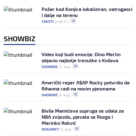
Požar kod Konjica lokaliziran, vatrogasci
i dalje na terenu
0
VIJESTI
|
prije 2 h
|
SHOWBIZ
Video koji budi emocije: Dino Merlin
objavio najbolje trenutke s Koševa
0
SHOWBIZ
|
6. aug.
|
Američki reper A$AP Rocky potvrdio da
Rihanna radi na novim pjesmama
0
SHOWBIZ
|
6. aug.
|
Bivša Mamićeva supruga se udala za
NBA zvijezdu, pjevala se Rozga i
Marinko Rokvić
0
NOGOMET
|
5. aug.
|