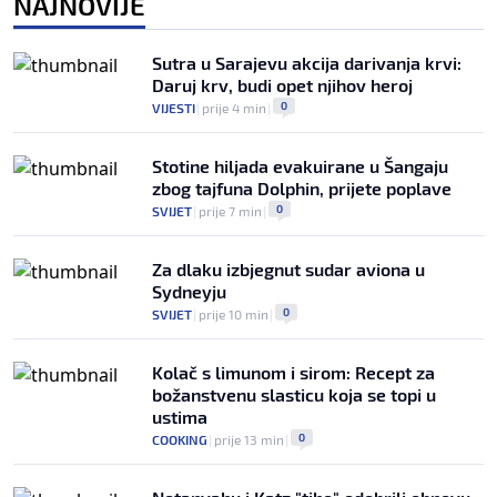
NAJNOVIJE
Haos u Irskoj: Navijač utrčao na teren i
nasrnuo na gostujuće fudbalere (VIDEO)
0
NOGOMET
|
8. aug.
|
Sutra u Sarajevu akcija darivanja krvi:
Daruj krv, budi opet njihov heroj
0
VIJESTI
|
prije 4 min
|
Stotine hiljada evakuirane u Šangaju
zbog tajfuna Dolphin, prijete poplave
0
SVIJET
|
prije 7 min
|
Za dlaku izbjegnut sudar aviona u
Sydneyju
0
SVIJET
|
prije 10 min
|
Kolač s limunom i sirom: Recept za
božanstvenu slasticu koja se topi u
ustima
0
COOKING
|
prije 13 min
|