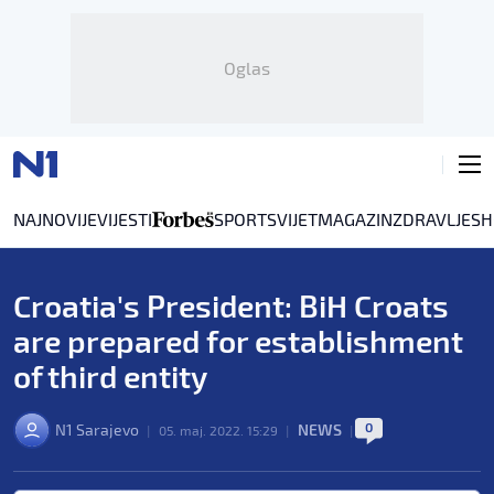
Oglas
NAJNOVIJE
VIJESTI
SPORT
SVIJET
MAGAZIN
ZDRAVLJE
SH
Croatia's President: BiH Croats
are prepared for establishment
of third entity
0
N1 Sarajevo
NEWS
|
05. maj. 2022. 15:29
|
|