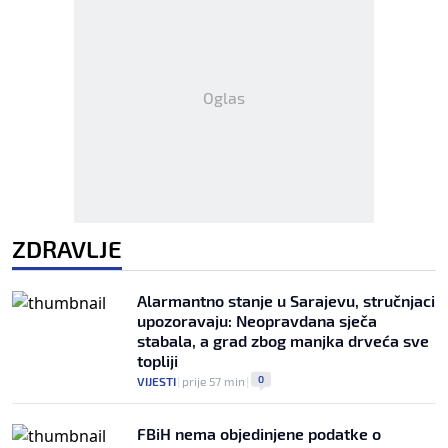
Oglas
ZDRAVLJE
Alarmantno stanje u Sarajevu, stručnjaci
upozoravaju: Neopravdana sječa
stabala, a grad zbog manjka drveća sve
topliji
0
VIJESTI
|
prije 57 min
|
FBiH nema objedinjene podatke o