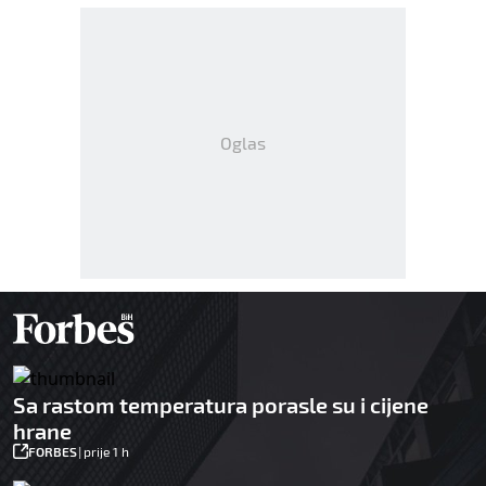
Oglas
Sa rastom temperatura porasle su i cijene
hrane
FORBES
|
prije 1 h