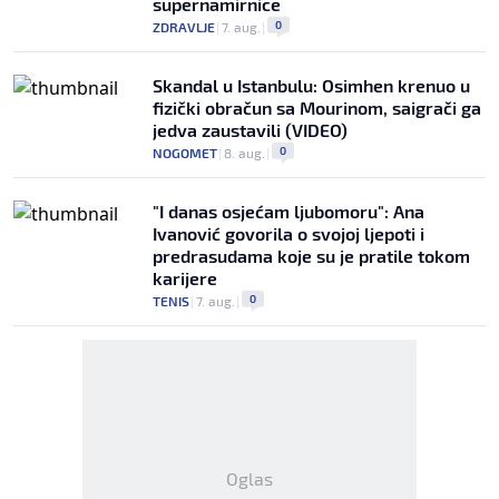
supernamirnice
0
ZDRAVLJE
|
7. aug.
|
Skandal u Istanbulu: Osimhen krenuo u
fizički obračun sa Mourinom, saigrači ga
jedva zaustavili (VIDEO)
0
NOGOMET
|
8. aug.
|
"I danas osjećam ljubomoru": Ana
Ivanović govorila o svojoj ljepoti i
predrasudama koje su je pratile tokom
karijere
0
TENIS
|
7. aug.
|
Oglas