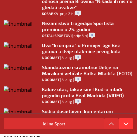
odnosa prema Brownu: "Nikada ih nismo
gledali ovakve"
0
KOŠARKA
|
prije 2 h
|
Nezamisliva tragedija: Sportista
preminuo u 25. godini
0
OSTALI SPORTOVI
|
prije 3 h
|
Dva "krompira" u Premijer ligi: Bez
golova u dvije utakmice prvog kola
0
NOGOMET
|
8. aug.
|
Skandalozno i sramotno: Delije na
Marakani veličale Ratka Mladića (FOTO)
0
NOGOMET
|
8. aug.
|
Kakav otac, takav sin: I Kodro mlađi
pogodio protiv Real Madrida (VIDEO)
0
NOGOMET
|
8. aug.
|
Sudija dosjetljivim komentarom
nasmijao publiku nakon žalbe tenisera
(VIDEO)
Idi na Sport
0
TENIS
|
8. aug.
|