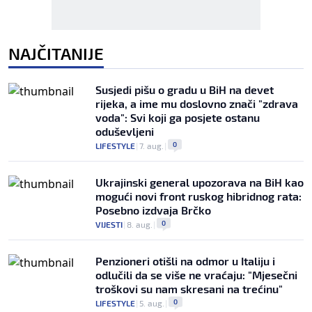
NAJČITANIJE
Susjedi pišu o gradu u BiH na devet
rijeka, a ime mu doslovno znači "zdrava
voda": Svi koji ga posjete ostanu
oduševljeni
0
LIFESTYLE
|
7. aug.
|
Ukrajinski general upozorava na BiH kao
mogući novi front ruskog hibridnog rata:
Posebno izdvaja Brčko
0
VIJESTI
|
8. aug.
|
Penzioneri otišli na odmor u Italiju i
odlučili da se više ne vraćaju: "Mjesečni
troškovi su nam skresani na trećinu"
0
LIFESTYLE
|
5. aug.
|