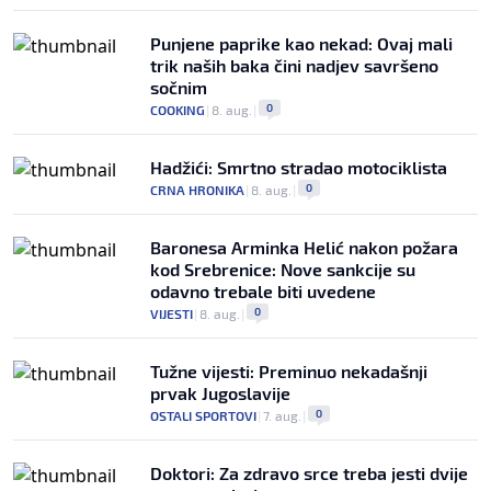
Punjene paprike kao nekad: Ovaj mali
trik naših baka čini nadjev savršeno
sočnim
0
COOKING
|
8. aug.
|
Hadžići: Smrtno stradao motociklista
0
CRNA HRONIKA
|
8. aug.
|
Baronesa Arminka Helić nakon požara
kod Srebrenice: Nove sankcije su
odavno trebale biti uvedene
0
VIJESTI
|
8. aug.
|
Tužne vijesti: Preminuo nekadašnji
prvak Jugoslavije
0
OSTALI SPORTOVI
|
7. aug.
|
Doktori: Za zdravo srce treba jesti dvije