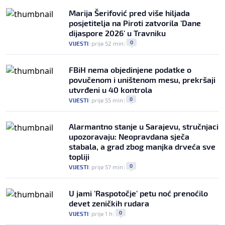
Marija Šerifović pred više hiljada
posjetitelja na Piroti zatvorila 'Dane
dijaspore 2026' u Travniku
0
VIJESTI
|
prije 52 min
|
FBiH nema objedinjene podatke o
povučenom i uništenom mesu, prekršaji
utvrđeni u 40 kontrola
0
VIJESTI
|
prije 55 min
|
Alarmantno stanje u Sarajevu, stručnjaci
upozoravaju: Neopravdana sječa
stabala, a grad zbog manjka drveća sve
topliji
0
VIJESTI
|
prije 57 min
|
U jami 'Raspotočje' petu noć prenoćilo
devet zeničkih rudara
0
VIJESTI
|
prije 1 h
|