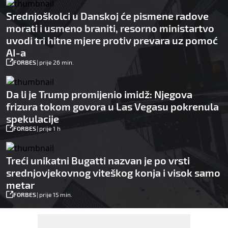
Srednjoškolci u Danskoj će pismene radove
morati i usmeno braniti, resorno ministartvo
uvodi tri hitne mjere protiv prevara uz pomoć
AI-a
FORBES
|
prije 26 min.
Da li je Trump promijenio imidž: Njegova
frizura tokom govora u Las Vegasu pokrenula
spekulacije
FORBES
|
prije 1 h
Treći unikatni Bugatti nazvan je po vrsti
srednjovjekovnog viteškog konja i visok samo
metar
FORBES
|
prije 15 min.