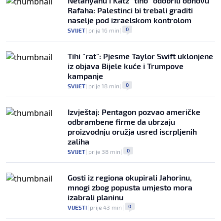
Netanyahu i Katz "tiho" odobrili obnovu
Rafaha: Palestinci bi trebali graditi
naselje pod izraelskom kontrolom
0
SVIJET
|
prije 16 min
|
Tihi "rat": Pjesme Taylor Swift uklonjene
iz objava Bijele kuće i Trumpove
kampanje
0
SVIJET
|
prije 18 min
|
Izvještaj: Pentagon pozvao američke
odbrambene firme da ubrzaju
proizvodnju oružja usred iscrpljenih
zaliha
0
SVIJET
|
prije 38 min
|
Gosti iz regiona okupirali Jahorinu,
mnogi zbog popusta umjesto mora
izabrali planinu
0
VIJESTI
|
prije 43 min
|