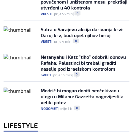
povučenom i uništenom mesu, prekršaji
utvrđeni u 40 kontrola
0
VIJESTI
|
prije 55 min
|
Sutra u Sarajevu akcija darivanja krvi:
Daruj krv, budi opet njihov heroj
0
VIJESTI
|
prije 4 min
|
Netanyahu i Katz "tiho" odobrili obnovu
Rafaha: Palestinci bi trebali graditi
naselje pod izraelskom kontrolom
0
SVIJET
|
prije 16 min
|
Modrić bi mogao dobiti neočekivanu
ulogu u Milanu: Gazzetta nagovijestila
veliki potez
0
NOGOMET
|
prije 1 h
|
LIFESTYLE