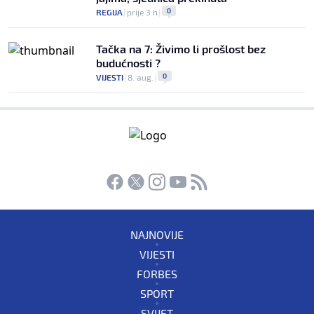
0
REGIJA
|
prije 3 h
|
Tačka na 7: Živimo li prošlost bez
budućnosti ?
0
VIJESTI
|
8. aug.
|
NAJNOVIJE
VIJESTI
FORBES
SPORT
SVIJET