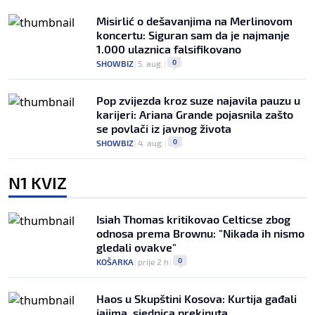
Misirlić o dešavanjima na Merlinovom
koncertu: Siguran sam da je najmanje
1.000 ulaznica falsifikovano
0
SHOWBIZ
|
5. aug.
|
Pop zvijezda kroz suze najavila pauzu u
karijeri: Ariana Grande pojasnila zašto
se povlači iz javnog života
0
SHOWBIZ
|
4. aug.
|
N1 KVIZ
Isiah Thomas kritikovao Celticse zbog
odnosa prema Brownu: "Nikada ih nismo
gledali ovakve"
0
KOŠARKA
|
prije 2 h
|
Haos u Skupštini Kosova: Kurtija gađali
jajima, sjednica prekinuta