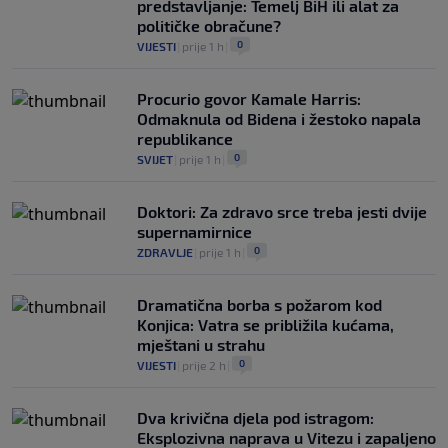
predstavljanje: Temelj BiH ili alat za
političke obračune?
0
VIJESTI
|
prije 1 h
|
Procurio govor Kamale Harris:
Odmaknula od Bidena i žestoko napala
republikance
0
SVIJET
|
prije 1 h
|
Doktori: Za zdravo srce treba jesti dvije
supernamirnice
0
ZDRAVLJE
|
prije 1 h
|
Dramatična borba s požarom kod
Konjica: Vatra se približila kućama,
mještani u strahu
0
VIJESTI
|
prije 2 h
|
Dva krivična djela pod istragom:
Eksplozivna naprava u Vitezu i zapaljeno