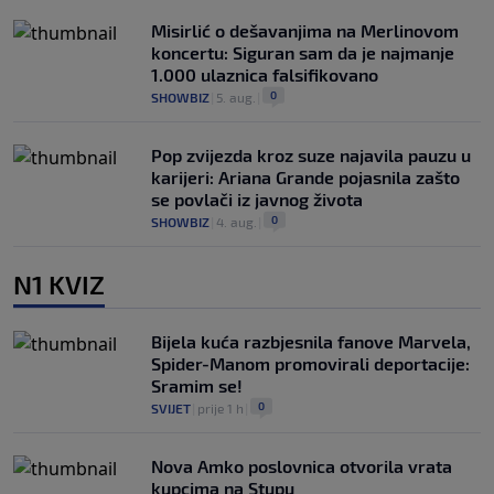
Misirlić o dešavanjima na Merlinovom
koncertu: Siguran sam da je najmanje
1.000 ulaznica falsifikovano
0
SHOWBIZ
|
5. aug.
|
Pop zvijezda kroz suze najavila pauzu u
karijeri: Ariana Grande pojasnila zašto
se povlači iz javnog života
0
SHOWBIZ
|
4. aug.
|
N1 KVIZ
Bijela kuća razbjesnila fanove Marvela,
Spider-Manom promovirali deportacije:
Sramim se!
0
SVIJET
|
prije 1 h
|
Nova Amko poslovnica otvorila vrata
kupcima na Stupu