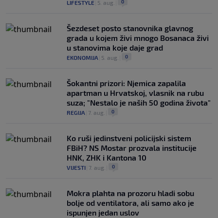
0
LIFESTYLE
|
5. aug.
|
Šezdeset posto stanovnika glavnog
grada u kojem živi mnogo Bosanaca živi
u stanovima koje daje grad
0
EKONOMIJA
|
5. aug.
|
Šokantni prizori: Njemica zapalila
apartman u Hrvatskoj, vlasnik na rubu
suza; "Nestalo je naših 50 godina života"
0
REGIJA
|
7. aug.
|
Ko ruši jedinstveni policijski sistem
FBiH? NS Mostar prozvala institucije
HNK, ZHK i Kantona 10
0
VIJESTI
|
7. aug.
|
Mokra plahta na prozoru hladi sobu
bolje od ventilatora, ali samo ako je
ispunjen jedan uslov