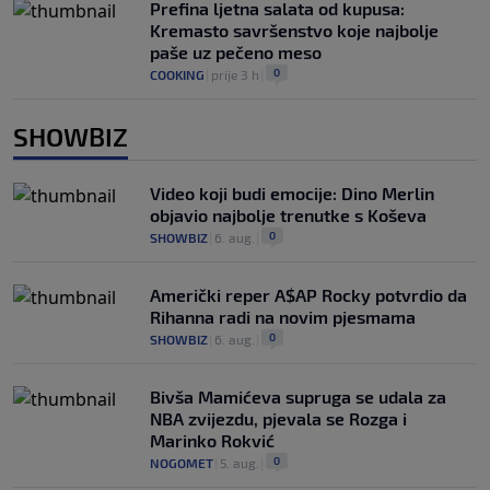
Prefina ljetna salata od kupusa:
Kremasto savršenstvo koje najbolje
paše uz pečeno meso
0
COOKING
|
prije 3 h
|
SHOWBIZ
Video koji budi emocije: Dino Merlin
objavio najbolje trenutke s Koševa
0
SHOWBIZ
|
6. aug.
|
Američki reper A$AP Rocky potvrdio da
Rihanna radi na novim pjesmama
0
SHOWBIZ
|
6. aug.
|
Bivša Mamićeva supruga se udala za
NBA zvijezdu, pjevala se Rozga i
Marinko Rokvić
0
NOGOMET
|
5. aug.
|