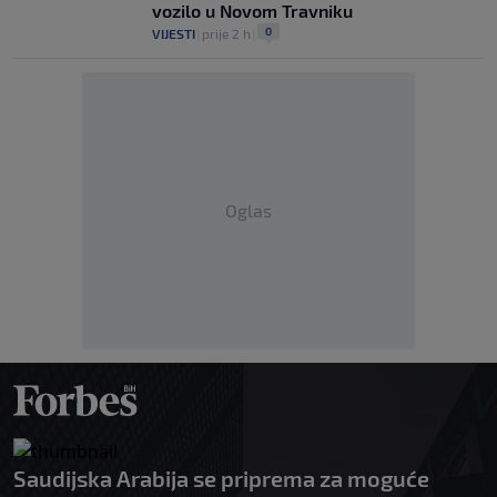
vozilo u Novom Travniku
0
VIJESTI
|
prije 2 h
|
Oglas
Saudijska Arabija se priprema za moguće