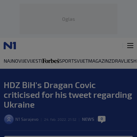
Oglas
NAJNOVIJE
VIJESTI
SPORT
SVIJET
MAGAZIN
ZDRAVLJE
SH
HDZ BiH's Dragan Covic
criticised for his tweet regarding
Ukraine
0
N1 Sarajevo
NEWS
|
24. feb. 2022. 21:52
|
|