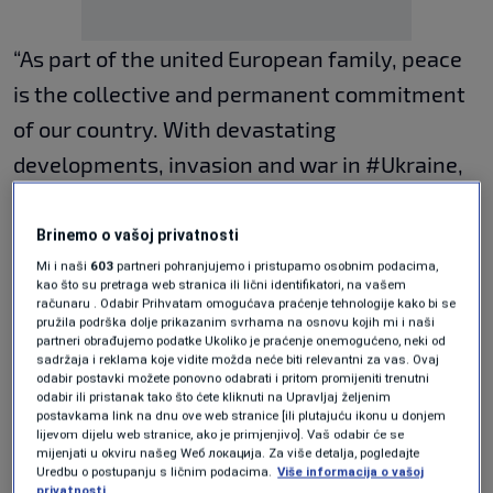
“As part of the united European family, peace
is the collective and permanent commitment
of our country. With devastating
developments, invasion and war in #Ukraine,
we call again for an urgent ceasefire,
solidarity, and dialogue,” Covic tweeted.
Brinemo o vašoj privatnosti
Mi i naši
603
partneri pohranjujemo i pristupamo osobnim podacima,
kao što su pretraga web stranica ili lični identifikatori, na vašem
Soon after reactions and condemnations
računaru . Odabir Prihvatam omogućava praćenje tehnologije kako bi se
pružila podrška dolje prikazanim svrhama na osnovu kojih mi i naši
followed.
partneri obrađujemo podatke Ukoliko je praćenje onemogućeno, neki od
sadržaja i reklama koje vidite možda neće biti relevantni za vas. Ovaj
odabir postavki možete ponovno odabrati i pritom promijeniti trenutni
odabir ili pristanak tako što ćete kliknuti na Upravljaj željenim
One of the first was baroness Arminka Helic
postavkama link na dnu ove web stranice [ili plutajuću ikonu u donjem
lijevom dijelu web stranice, ako je primjenjivo]. Vaš odabir će se
who wrote “Better to remain silent and be
mijenjati u okviru našeg Wеб локација. Za više detalja, pogledajte
Uredbu o postupanju s ličnim podacima.
Više informacija o vašoj
thought a fool than to speak and remove all
privatnosti