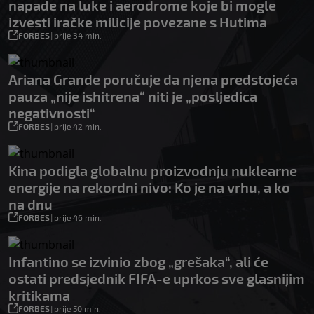
napade na luke i aerodrome koje bi mogle
izvesti iračke milicije povezane s Hutima
FORBES
|
prije 34 min.
Ariana Grande poručuje da njena predstojeća
pauza „nije ishitrena“ niti je „posljedica
negativnosti“
FORBES
|
prije 42 min.
Kina podigla globalnu proizvodnju nuklearne
energije na rekordni nivo: Ko je na vrhu, a ko
na dnu
FORBES
|
prije 46 min.
Infantino se izvinio zbog „grešaka“, ali će
ostati predsjednik FIFA-e uprkos sve glasnijim
kritikama
FORBES
|
prije 50 min.