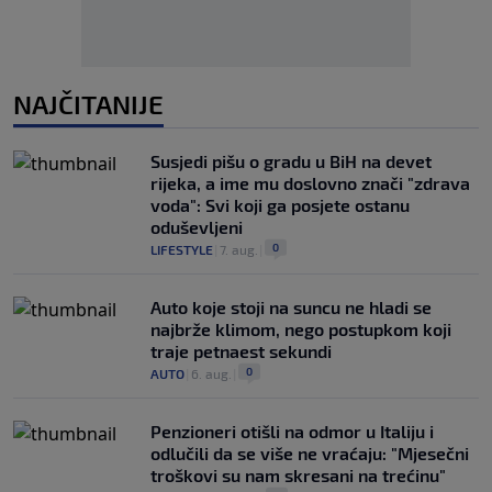
NAJČITANIJE
Susjedi pišu o gradu u BiH na devet
rijeka, a ime mu doslovno znači "zdrava
voda": Svi koji ga posjete ostanu
oduševljeni
0
LIFESTYLE
|
7. aug.
|
Auto koje stoji na suncu ne hladi se
najbrže klimom, nego postupkom koji
traje petnaest sekundi
0
AUTO
|
6. aug.
|
Penzioneri otišli na odmor u Italiju i
odlučili da se više ne vraćaju: "Mjesečni
troškovi su nam skresani na trećinu"