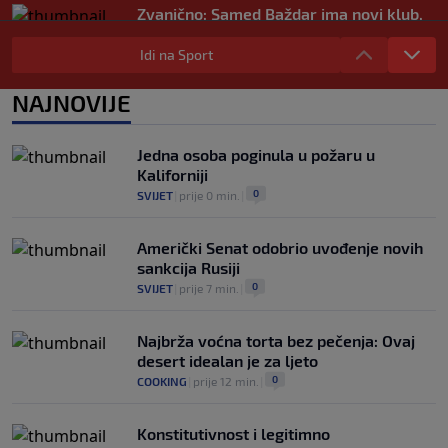
Zvanično: Samed Baždar ima novi klub,
zadužio broj sa velikom "težinom"
Idi na Sport
0
NOGOMET
|
prije 5 h
|
Prije nekoliko godina zaludjela je
NAJNOVIJE
internet, a onda nestala iz javnosti: Svi
se pitaju gdje je i šta radi (VIDEO)
0
OSTALI SPORTOVI
|
prije 5 h
|
Jedna osoba poginula u požaru u
Kaliforniji
0
SVIJET
|
prije 0 min.
|
Američki Senat odobrio uvođenje novih
sankcija Rusiji
0
SVIJET
|
prije 7 min.
|
Najbrža voćna torta bez pečenja: Ovaj
desert idealan je za ljeto
0
COOKING
|
prije 12 min.
|
Konstitutivnost i legitimno