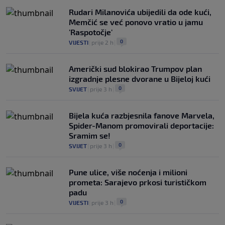
Rudari Milanovića ubijedili da ode kući,
Memčić se već ponovo vratio u jamu
'Raspotočje'
0
VIJESTI
|
prije 2 h
|
Američki sud blokirao Trumpov plan
izgradnje plesne dvorane u Bijeloj kući
0
SVIJET
|
prije 3 h
|
Bijela kuća razbjesnila fanove Marvela,
Spider-Manom promovirali deportacije:
Sramim se!
0
SVIJET
|
prije 3 h
|
Pune ulice, više noćenja i milioni
prometa: Sarajevo prkosi turističkom
padu
0
VIJESTI
|
prije 3 h
|