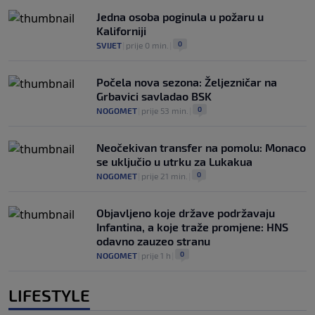
Jedna osoba poginula u požaru u
Kaliforniji
0
SVIJET
|
prije 0 min.
|
Počela nova sezona: Željezničar na
Grbavici savladao BSK
0
NOGOMET
|
prije 53 min.
|
Neočekivan transfer na pomolu: Monaco
se uključio u utrku za Lukakua
0
NOGOMET
|
prije 21 min.
|
Objavljeno koje države podržavaju
Infantina, a koje traže promjene: HNS
odavno zauzeo stranu
0
NOGOMET
|
prije 1 h
|
LIFESTYLE