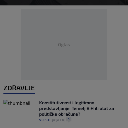
Oglas
ZDRAVLJE
Konstitutivnost i legitimno
predstavljanje: Temelj BiH ili alat za
političke obračune?
0
VIJESTI
|
prije 1 h
|