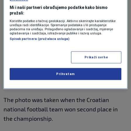
doubt.”
Mi i naši partneri obrađujemo podatke kako bismo
pružali:
Koristite podatke o tačnoj geolokaciji. Aktivno skenirajte karakteristike
Faruk Vele, a famous BiH journalist also wrote
uređaja radi identifikacije. Spremanje podataka i/ili pristupanje
podacima na uređaju. Prilagođeno oglašavanje i sadržaj, mjerenje
a comment on Covic's message. Namely, he
oglašavanja i sadržaja, istraživanje publike i razvoj usluga.
Spisak partnera (pružalaca usluga)
published a photo from the World Cup in
Russia in 2018, which shows Vladimir Putin,
Prikaži svrhe
President of Russia, Dragan Covic, HDZ BiH
leader and Kolinda Grabar-Kitarovic, the then
Prihvatam
President of Croatia.
The photo was taken when the Croatian
national football team won second place in
the championship.