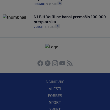
0
PROMO
|
prije 5 h
|
N1 BiH YouTube kanal premašio 100.000
pretplatnika
0
VIJESTI
|
6. aug.
|
NAJNOVIJE
VIJESTI
FORBES
SPORT
SVIJET