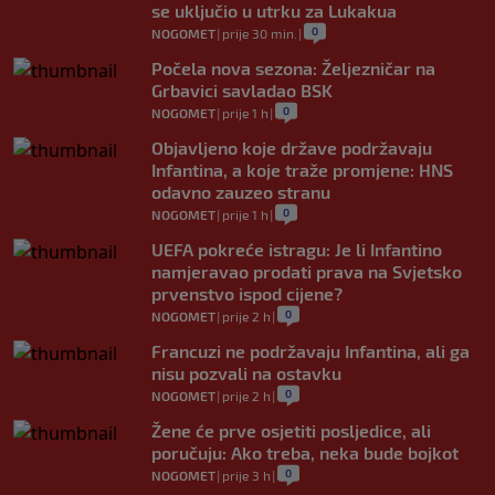
se uključio u utrku za Lukakua
0
NOGOMET
|
prije 30 min.
|
Počela nova sezona: Željezničar na
Grbavici savladao BSK
0
NOGOMET
|
prije 1 h
|
Objavljeno koje države podržavaju
Infantina, a koje traže promjene: HNS
odavno zauzeo stranu
0
NOGOMET
|
prije 1 h
|
UEFA pokreće istragu: Je li Infantino
namjeravao prodati prava na Svjetsko
prvenstvo ispod cijene?
0
NOGOMET
|
prije 2 h
|
Francuzi ne podržavaju Infantina, ali ga
nisu pozvali na ostavku
0
NOGOMET
|
prije 2 h
|
Žene će prve osjetiti posljedice, ali
poručuju: Ako treba, neka bude bojkot
0
NOGOMET
|
prije 3 h
|