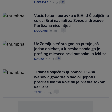
0
LIFESTYLE
|
5. aug.
|
Vučić tokom boravka u BiH: U Čipuljićima
su svi Srbi navijali za Zvezdu, dresove
Partizana nisu htjeli
0
NOGOMET
|
6. aug.
|
Uz Zemlju već sto godina putuje još
jedan objekat, a kineska sonda ga je
prošlog mjeseca prvi put snimila izbliza
0
NAUKA
|
6. aug.
|
"I danas osjećam ljubomoru": Ana
Ivanović govorila o svojoj ljepoti i
predrasudama koje su je pratile tokom
karijere
0
TENIS
|
7. aug.
|