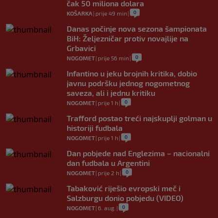
čak 50 miliona dolara
0
KOŠARKA
|
prije 49 min
|
Danas počinje nova sezona šampionata
BiH: Željezničar protiv novajlije na
Grbavici
0
NOGOMET
|
prije 56 min
|
Infantino u jeku brojnih kritika, dobio
javnu podršku jednog nogometnog
saveza, ali i jednu kritiku
0
NOGOMET
|
prije 1 h
|
Trafford postao treći najskuplji golman u
historiji fudbala
0
NOGOMET
|
prije 1 h
|
Dan pobjede nad Englezima – nacionalni
dan fudbala u Argentini
0
NOGOMET
|
prije 2 h
|
Tabaković riješio evropski meč i
Salzburgu donio pobjedu (VIDEO)
0
NOGOMET
|
6. aug.
|