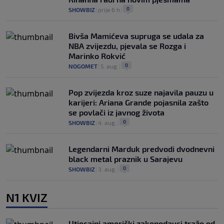
0
SHOWBIZ
|
prije 6 h
|
Bivša Mamićeva supruga se udala za
NBA zvijezdu, pjevala se Rozga i
Marinko Rokvić
0
NOGOMET
|
5. aug.
|
Pop zvijezda kroz suze najavila pauzu u
karijeri: Ariana Grande pojasnila zašto
se povlači iz javnog života
0
SHOWBIZ
|
4. aug.
|
Legendarni Marduk predvodi dvodnevni
black metal praznik u Sarajevu
0
SHOWBIZ
|
3. aug.
|
N1 KVIZ
Utjecajni američki zakonodavci traže od