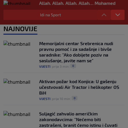
Allah, Allah, Allah, Allah… Mohamed
Salah! (VIDEO)
Idi na Sport
0
NOGOMET
|
6. aug.
|
Tok meča | Borac 1-0 Vitebsk: Borac
NAJNOVIJE
dominirao, ali nije ni imao sreće
0
NOGOMET
|
6. aug.
|
Memorijalni centar Srebrenica nudi
pravnu pomoć i za sadašnje i bivše
saradnike: "Ako dobijete poziv na
saslušanje, javite nam se"
0
VIJESTI
|
prije 3 min
|
Aktivan požar kod Konjica: U gašenju
učestvovali Air Tractor i helikopter OS
BiH
0
VIJESTI
|
prije 10 min
|
Suljagić zahvalio američkim
zakonodavcima: "Nećemo biti
zastrašeni, branit ćemo istinu i čuvati