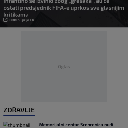
Infantino se izvinio zbog „grešaka“, ali će
ostati predsjednik FIFA-e uprkos sve glasnijim
kritikama
FORBES
|
prije 1 h
Oglas
ZDRAVLJE
Memorijalni centar Srebrenica nudi