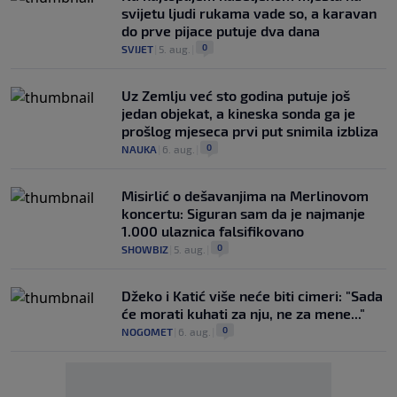
svijetu ljudi rukama vade so, a karavan
do prve pijace putuje dva dana
0
SVIJET
|
5. aug.
|
Uz Zemlju već sto godina putuje još
jedan objekat, a kineska sonda ga je
prošlog mjeseca prvi put snimila izbliza
0
NAUKA
|
6. aug.
|
Misirlić o dešavanjima na Merlinovom
koncertu: Siguran sam da je najmanje
1.000 ulaznica falsifikovano
0
SHOWBIZ
|
5. aug.
|
Džeko i Katić više neće biti cimeri: "Sada
će morati kuhati za nju, ne za mene..."
0
NOGOMET
|
6. aug.
|