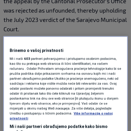
the appeal by the Cantonal Prosecutor's Office
was rejected as unfounded, thereby upholding
the July 2023 verdict of the Sarajevo Municipal
Court.
In the initial ruling, Dujmovic was acquitted of
Brinemo o vašoj privatnosti
charges that, between June 1, 2015, and July 1,
Mi i naši
603
partneri pohranjujemo i pristupamo osobnim podacima,
kao što su pretraga web stranica ili lični identifikatori, na vašem
2016, in her capacity as a public official and as
računaru . Odabir Prihvatam omogućava praćenje tehnologije kako bi se
pružila podrška dolje prikazanim svrhama na osnovu kojih mi i naši
the Federal Minister of Culture and Sports, she
partneri obrađujemo podatke Ukoliko je praćenje onemogućeno, neki od
sadržaja i reklama koje vidite možda neće biti relevantni za vas. Ovaj
knowingly neglected to determine whether
odabir postavki možete ponovno odabrati i pritom promijeniti trenutni
four individuals met the requirements for
odabir ili pristanak tako što ćete kliknuti na Upravljaj željenim
postavkama link na dnu ove web stranice [ili plutajuću ikonu u donjem
advisor positions, instead signing
lijevom dijelu web stranice, ako je primjenjivo]. Vaš odabir će se
mijenjati u okviru našeg Wеб локација. Za više detalja, pogledajte
appointment decisions following interviews
Uredbu o postupanju s ličnim podacima.
Više informacija o vašoj
privatnosti
with the candidates.
Mi i naši partneri obrađujemo podatke kako bismo