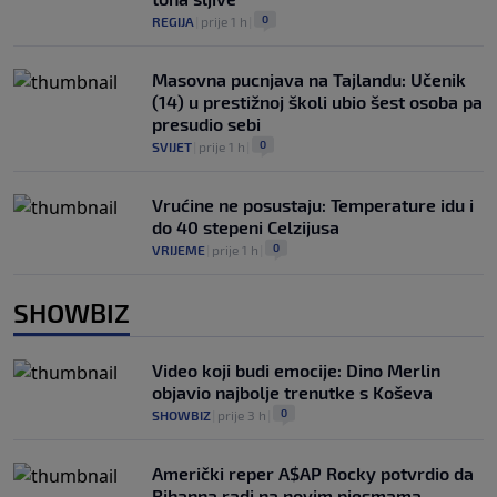
0
REGIJA
|
prije 1 h
|
Masovna pucnjava na Tajlandu: Učenik
(14) u prestižnoj školi ubio šest osoba pa
presudio sebi
0
SVIJET
|
prije 1 h
|
Vrućine ne posustaju: Temperature idu i
do 40 stepeni Celzijusa
0
VRIJEME
|
prije 1 h
|
SHOWBIZ
Video koji budi emocije: Dino Merlin
objavio najbolje trenutke s Koševa
0
SHOWBIZ
|
prije 3 h
|
Američki reper A$AP Rocky potvrdio da
Rihanna radi na novim pjesmama