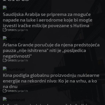
Saudijska Arabija se priprema za moguće
napade na luke i aerodrome koje bi mogle
izvesti iračke milicije povezane s Hutima
FORBES
|
prije 1 h
Ariana Grande poručuje da njena predstojeća
pauza „nije ishitrena“ niti je „posljedica
negativnosti“
FORBES
|
prije 1 h
Kina podigla globalnu proizvodnju nuklearne
energije na rekordni nivo: Ko je na vrhu, a ko
na dnu
FORBES
|
prije 1 h