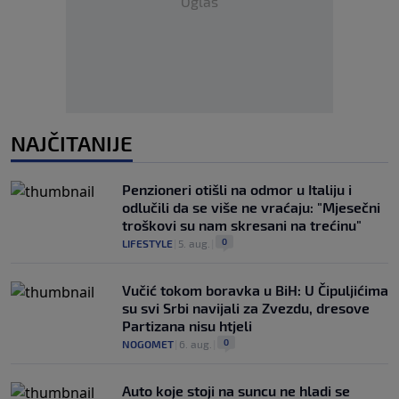
Oglas
NAJČITANIJE
Penzioneri otišli na odmor u Italiju i
odlučili da se više ne vraćaju: "Mjesečni
troškovi su nam skresani na trećinu"
0
LIFESTYLE
|
5. aug.
|
Vučić tokom boravka u BiH: U Čipuljićima
su svi Srbi navijali za Zvezdu, dresove
Partizana nisu htjeli
0
NOGOMET
|
6. aug.
|
Auto koje stoji na suncu ne hladi se