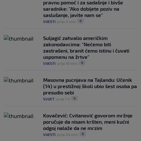
pravnu pomoć i za sadašnje i bivše
saradnike: "Ako dobijete poziv na
saslušanje, javite nam se"
0
VIJESTI
|
prije 3 min
|
Suljagić zahvalio američkim
zakonodavcima: "Nećemo biti
zastrašeni, branit ćemo istinu i čuvati
uspomenu na žrtve"
0
VIJESTI
|
prije 16 min
|
Masovna pucnjava na Tajlandu: Učenik
(14) u prestižnoj školi ubio šest osoba pa
presudio sebi
0
SVIJET
|
prije 1 h
|
Kovačević: Cvitanović govorom mržnje
poručuje da nisam kršten, meni kućni
odgoj nalaže da ne mrzim
0
VIJESTI
|
prije 24 min
|