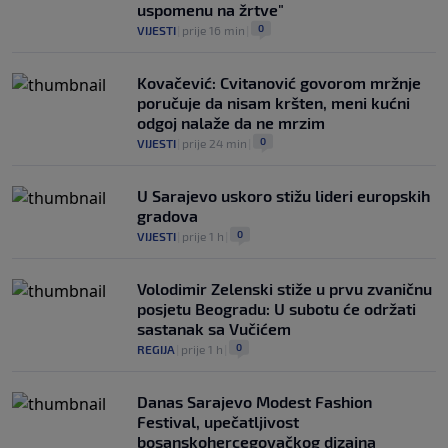
uspomenu na žrtve"
0
VIJESTI
|
prije 16 min
|
Kovačević: Cvitanović govorom mržnje
poručuje da nisam kršten, meni kućni
odgoj nalaže da ne mrzim
0
VIJESTI
|
prije 24 min
|
U Sarajevo uskoro stižu lideri europskih
gradova
0
VIJESTI
|
prije 1 h
|
Volodimir Zelenski stiže u prvu zvaničnu
posjetu Beogradu: U subotu će održati
sastanak sa Vučićem
0
REGIJA
|
prije 1 h
|
Danas Sarajevo Modest Fashion
Festival, upečatljivost
bosanskohercegovačkog dizajna