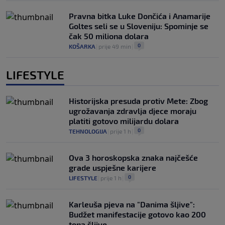
Pravna bitka Luke Dončića i Anamarije
Goltes seli se u Sloveniju: Spominje se
čak 50 miliona dolara
0
KOŠARKA
|
prije 49 min
|
LIFESTYLE
Historijska presuda protiv Mete: Zbog
ugrožavanja zdravlja djece moraju
platiti gotovo milijardu dolara
0
TEHNOLOGIJA
|
prije 1 h
|
Ova 3 horoskopska znaka najčešće
grade uspješne karijere
0
LIFESTYLE
|
prije 1 h
|
Karleuša pjeva na "Danima šljive":
Budžet manifestacije gotovo kao 200
tona šljive