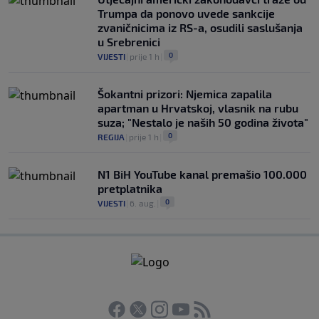
Trumpa da ponovo uvede sankcije
zvaničnicima iz RS-a, osudili saslušanja
u Srebrenici
0
VIJESTI
|
prije 1 h
|
Šokantni prizori: Njemica zapalila
apartman u Hrvatskoj, vlasnik na rubu
suza; "Nestalo je naših 50 godina života"
0
REGIJA
|
prije 1 h
|
N1 BiH YouTube kanal premašio 100.000
pretplatnika
0
VIJESTI
|
6. aug.
|