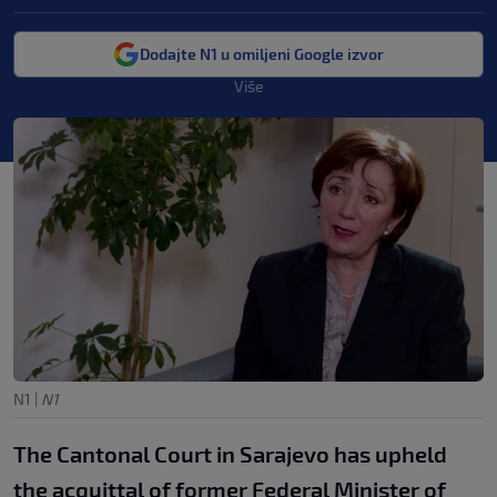
Dodajte N1 u omiljeni Google izvor
Više
N1
|
N1
The Cantonal Court in Sarajevo has upheld
the acquittal of former Federal Minister of