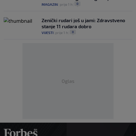
0
MAGAZIN
|
prije 1 h
|
Zenički rudari još u jami: Zdravstveno
stanje 11 rudara dobro
0
VIJESTI
|
prije 1 h
|
Oglas