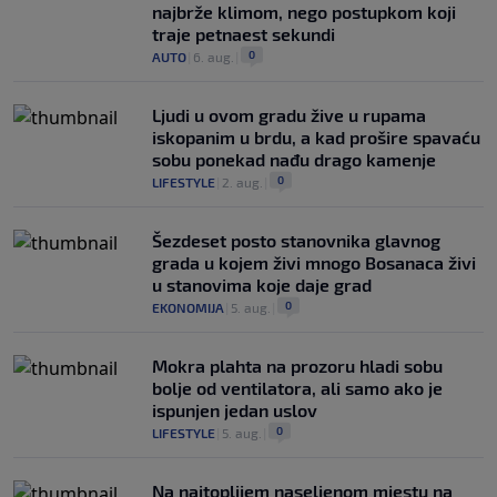
najbrže klimom, nego postupkom koji
traje petnaest sekundi
0
AUTO
|
6. aug.
|
Ljudi u ovom gradu žive u rupama
iskopanim u brdu, a kad prošire spavaću
sobu ponekad nađu drago kamenje
0
LIFESTYLE
|
2. aug.
|
Šezdeset posto stanovnika glavnog
grada u kojem živi mnogo Bosanaca živi
u stanovima koje daje grad
0
EKONOMIJA
|
5. aug.
|
Mokra plahta na prozoru hladi sobu
bolje od ventilatora, ali samo ako je
ispunjen jedan uslov
0
LIFESTYLE
|
5. aug.
|
Na najtoplijem naseljenom mjestu na