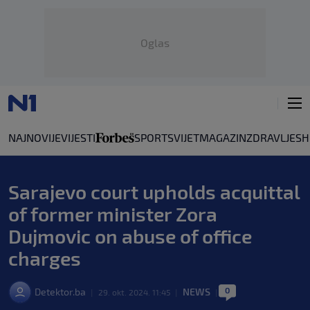
Oglas
NAJNOVIJE
VIJESTI
SPORT
SVIJET
MAGAZIN
ZDRAVLJE
SH
Sarajevo court upholds acquittal
of former minister Zora
Dujmovic on abuse of office
charges
0
Detektor.ba
NEWS
|
29. okt. 2024. 11:45
|
|