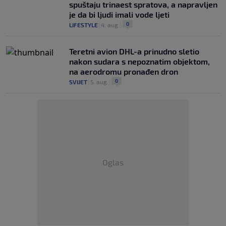
spuštaju trinaest spratova, a napravljen
je da bi ljudi imali vode ljeti
0
LIFESTYLE
|
4. aug.
|
Teretni avion DHL-a prinudno sletio
nakon sudara s nepoznatim objektom,
na aerodromu pronađen dron
0
SVIJET
|
5. aug.
|
Oglas