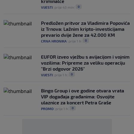
kriminalce
0
VIJESTI
|
prije 43 min
|
Predložen pritvor za Vladimira Popovića
iz Trnova: Lažnim kripto-investicijama
prevario dvije žene za 42.000 KM
0
CRNA HRONIKA
|
prije 1 h
|
EUFOR izveo vježbu s avijacijom i vojnim
vozilima: Pripreme za veliku operaciju
"Brzi odgovor 2026"
0
VIJESTI
|
prije 1 h
|
Bingo Group i ove godine otvara vrata
VIP događaja građanima: Osvojite
ulaznice za koncert Petra Graše
0
PROMO
|
prije 1 h
|