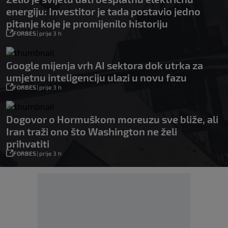
energiju: Investitor je tada postavio jedno
pitanje koje je promijenilo historiju
FORBES
|
prije 3 h
Google mijenja vrh AI sektora dok utrka za
umjetnu inteligenciju ulazi u novu fazu
FORBES
|
prije 3 h
Dogovor o Hormuškom moreuzu sve bliže, ali
Iran traži ono što Washington ne želi
prihvatiti
FORBES
|
prije 3 h