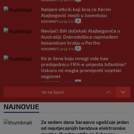
Italijani otkrili koji broj će Kerim
Alajbegović nositi u Juventusu
0
NOGOMET
|
prije 3 h
|
Navijači BiH dočekali Alajbegovića u
Australiji: Dobrodošlica najmlađem
bosanskom kralju u Perthu
0
NOGOMET
|
prije 3 h
|
Ko je žena koju mnogi vide kao
predsjednicu FIFA-e umjesto Infantina?
Uskoro mi mogla promijeniti svjetski
nogomet
0
NOGOMET
|
prije 3 h
|
FIFA se izvinila svim svojim članicama
Idi na Sport
zbog FFE projekta: Ali rukovodstvo i
dalje podržava Infantina
NAJNOVIJE
0
NOGOMET
|
prije 3 h
|
Lionel Messi postigao dva gola u pobjedi
Za sedam dana Sarajevo ugošćuje jedan
Inter Miamija i ispisao historiju Leagues
od najutjecajnijih bendova elektronske
Cupa (VIDEO)
muzike: Prodigy stiže na Grbavicu