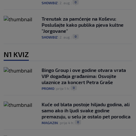
0
SHOWBIZ
|
2. aug.
|
Trenutak za pamćenje na Koševu:
Poslušajte kako publika pjeva kultne
"Jorgovane"
0
SHOWBIZ
|
2. aug.
|
N1 KVIZ
Bingo Group i ove godine otvara vrata
VIP događaja građanima: Osvojite
ulaznice za koncert Petra Graše
0
PROMO
|
prije 1 h
|
Kuće od blata postoje hiljadu godina, ali
samo ako ih ljudi svake godine
premazuju, u selu je ostalo pet porodica
0
MAGAZIN
|
prije 4 h
|