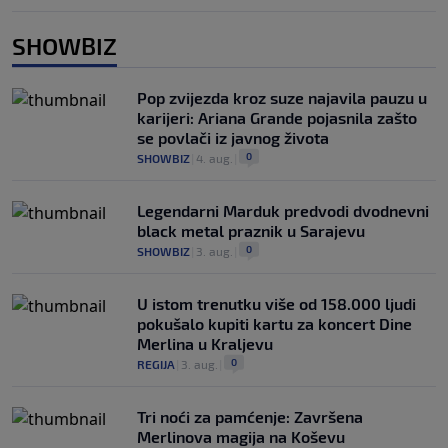
SHOWBIZ
Pop zvijezda kroz suze najavila pauzu u
karijeri: Ariana Grande pojasnila zašto
se povlači iz javnog života
0
SHOWBIZ
|
4. aug.
|
Legendarni Marduk predvodi dvodnevni
black metal praznik u Sarajevu
0
SHOWBIZ
|
3. aug.
|
U istom trenutku više od 158.000 ljudi
pokušalo kupiti kartu za koncert Dine
Merlina u Kraljevu
0
REGIJA
|
3. aug.
|
Tri noći za pamćenje: Završena
Merlinova magija na Koševu