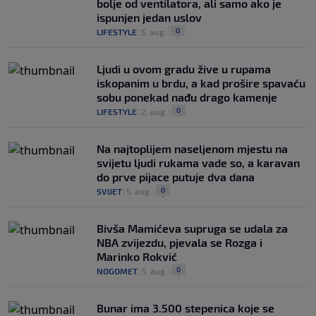
bolje od ventilatora, ali samo ako je
ispunjen jedan uslov
0
LIFESTYLE
|
5. aug.
|
Ljudi u ovom gradu žive u rupama
iskopanim u brdu, a kad prošire spavaću
sobu ponekad nađu drago kamenje
0
LIFESTYLE
|
2. aug.
|
Na najtoplijem naseljenom mjestu na
svijetu ljudi rukama vade so, a karavan
do prve pijace putuje dva dana
0
SVIJET
|
5. aug.
|
Bivša Mamićeva supruga se udala za
NBA zvijezdu, pjevala se Rozga i
Marinko Rokvić
0
NOGOMET
|
5. aug.
|
Bunar imа 3.500 stepenica koje se