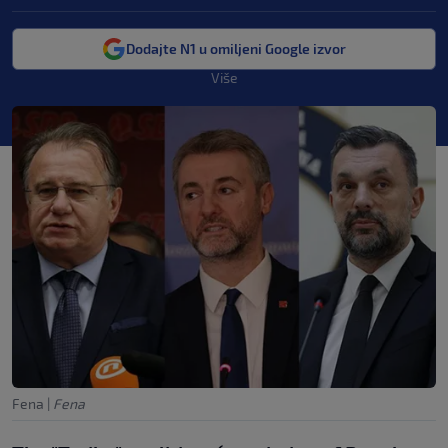
Dodajte N1 u omiljeni Google izvor
Više
Fena
|
Fena