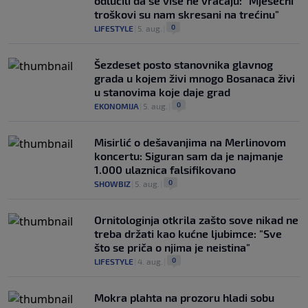
odlučili da se više ne vraćaju: "Mjesečni
troškovi su nam skresani na trećinu"
0
LIFESTYLE
|
5. aug.
|
Šezdeset posto stanovnika glavnog
grada u kojem živi mnogo Bosanaca živi
u stanovima koje daje grad
0
EKONOMIJA
|
5. aug.
|
Misirlić o dešavanjima na Merlinovom
koncertu: Siguran sam da je najmanje
1.000 ulaznica falsifikovano
0
SHOWBIZ
|
5. aug.
|
Ornitologinja otkrila zašto sove nikad ne
treba držati kao kućne ljubimce: "Sve
što se priča o njima je neistina"
0
LIFESTYLE
|
4. aug.
|
Mokra plahta na prozoru hladi sobu