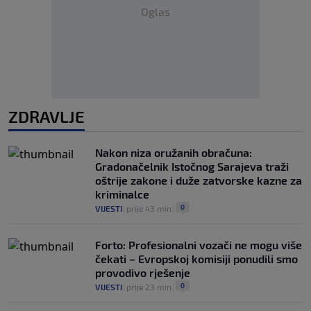
Oglas
ZDRAVLJE
Nakon niza oružanih obračuna:
Gradonačelnik Istočnog Sarajeva traži
oštrije zakone i duže zatvorske kazne za
kriminalce
0
VIJESTI
|
prije 43 min
|
Forto: Profesionalni vozači ne mogu više
čekati – Evropskoj komisiji ponudili smo
provodivo rješenje
0
VIJESTI
|
prije 23 min
|