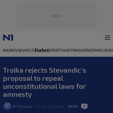
Oglas
NAJNOVIJE
VIJESTI
SPORT
SVIJET
MAGAZIN
ZDRAVLJE
SH
Troika rejects Stevandic's
proposal to repeal
unconstitutional laws for
amnesty
0
N1 Sarajevo
NEWS
|
21. mar. 2025. 19:06
|
|