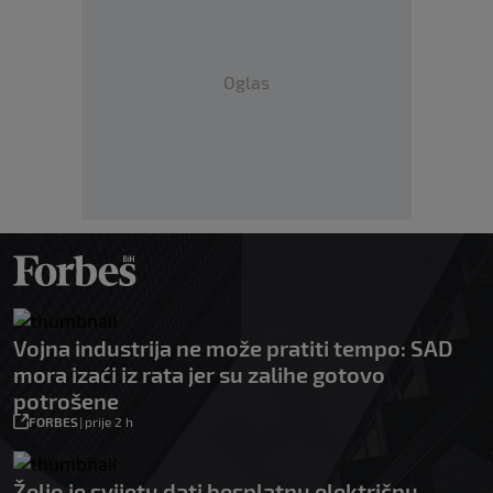
Oglas
Vojna industrija ne može pratiti tempo: SAD
mora izaći iz rata jer su zalihe gotovo
potrošene
FORBES
|
prije 2 h
Želio je svijetu dati besplatnu električnu