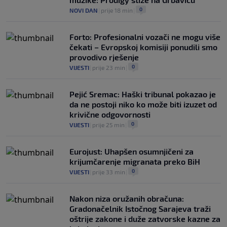
0
NOGOMET
|
prije 3 h
|
0
NOVI DAN
|
prije 18 min
|
Forto: Profesionalni vozači ne mogu više
čekati – Evropskoj komisiji ponudili smo
provodivo rješenje
0
VIJESTI
|
prije 23 min
|
Pejić Sremac: Haški tribunal pokazao je
da ne postoji niko ko može biti izuzet od
krivične odgovornosti
0
VIJESTI
|
prije 25 min
|
Eurojust: Uhapšen osumnjičeni za
krijumčarenje migranata preko BiH
0
VIJESTI
|
prije 33 min
|
Nakon niza oružanih obračuna:
Gradonačelnik Istočnog Sarajeva traži
oštrije zakone i duže zatvorske kazne za