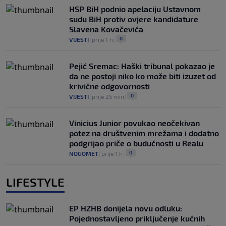
HSP BiH podnio apelaciju Ustavnom
sudu BiH protiv ovjere kandidature
Slavena Kovačevića
0
VIJESTI
|
prije 1 h
|
Pejić Sremac: Haški tribunal pokazao je
da ne postoji niko ko može biti izuzet od
krivične odgovornosti
0
VIJESTI
|
prije 25 min
|
Vinicius Junior povukao neočekivan
potez na društvenim mrežama i dodatno
podgrijao priče o budućnosti u Realu
0
NOGOMET
|
prije 1 h
|
LIFESTYLE
EP HZHB donijela novu odluku:
Pojednostavljeno priključenje kućnih