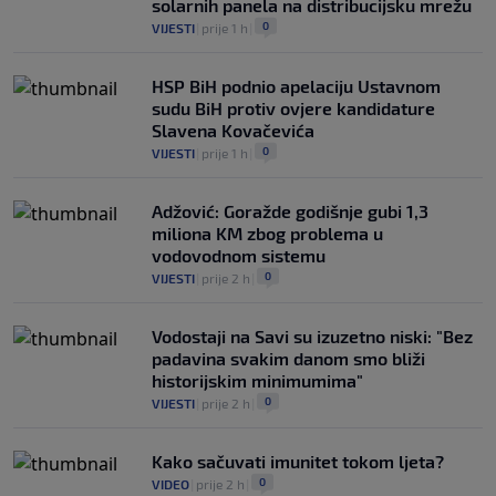
solarnih panela na distribucijsku mrežu
0
VIJESTI
|
prije 1 h
|
HSP BiH podnio apelaciju Ustavnom
sudu BiH protiv ovjere kandidature
Slavena Kovačevića
0
VIJESTI
|
prije 1 h
|
Adžović: Goražde godišnje gubi 1,3
miliona KM zbog problema u
vodovodnom sistemu
0
VIJESTI
|
prije 2 h
|
Vodostaji na Savi su izuzetno niski: "Bez
padavina svakim danom smo bliži
historijskim minimumima"
0
VIJESTI
|
prije 2 h
|
Kako sačuvati imunitet tokom ljeta?
0
VIDEO
|
prije 2 h
|