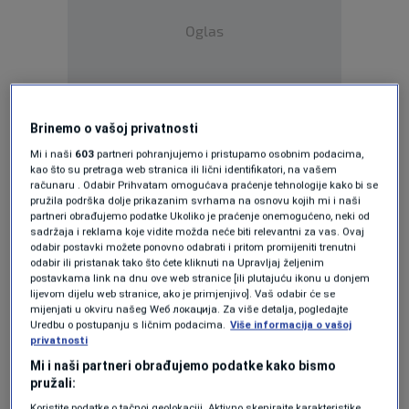
Oglas
Brinemo o vašoj privatnosti
Mi i naši
603
partneri pohranjujemo i pristupamo osobnim podacima,
kao što su pretraga web stranica ili lični identifikatori, na vašem
računaru . Odabir Prihvatam omogućava praćenje tehnologije kako bi se
pružila podrška dolje prikazanim svrhama na osnovu kojih mi i naši
In a statement, Trojka emphasized that there
partneri obrađujemo podatke Ukoliko je praćenje onemogućeno, neki od
sadržaja i reklama koje vidite možda neće biti relevantni za vas. Ovaj
can be no negotiations regarding adherence to
odabir postavki možete ponovno odabrati i pritom promijeniti trenutni
odabir ili pristanak tako što ćete kliknuti na Upravljaj željenim
the Constitution and laws. “Just as laws apply
postavkama link na dnu ove web stranice [ili plutajuću ikonu u donjem
lijevom dijelu web stranice, ako je primjenjivo]. Vaš odabir će se
to citizens, they must also apply to politicians.
mijenjati u okviru našeg Wеб локација. Za više detalja, pogledajte
Uredbu o postupanju s ličnim podacima.
Više informacija o vašoj
The request to annul the laws they violated is
privatnosti
unacceptable. At the same time, it sends a
Mi i naši partneri obrađujemo podatke kako bismo
pružali:
disgraceful message to citizens that laws do
Koristite podatke o tačnoj geolokaciji. Aktivno skenirajte karakteristike