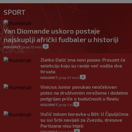
SPORT
Yan Diomande uskoro postaje
najskuplji afrički fudbaler u historiji
0
NOGOMET
|
prije 13 min
|
Zlatko Dalić ima novi posao: Preuzet će
selekciju koju su ranije već vodila dva
Hrvata
0
NOGOMET
|
prije 37 min
|
Vinicius Junior povukao neočekivan
potez na društvenim mrežama i dodatno
podgrijao priče o budućnosti u Realu
0
NOGOMET
|
prije 1 h
|
Vučić tokom boravka u BiH: U Čipuljićima
su svi Srbi navijali za Zvezdu, dresove
Partizana nisu htjeli
0
NOGOMET
|
prije 2 h
|