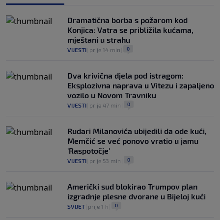
0
NOGOMET
|
prije 4 h
|
Dramatična borba s požarom kod
Konjica: Vatra se približila kućama,
mještani u strahu
0
VIJESTI
|
prije 14 min
|
Dva krivična djela pod istragom:
Eksplozivna naprava u Vitezu i zapaljeno
vozilo u Novom Travniku
0
VIJESTI
|
prije 47 min
|
Rudari Milanovića ubijedili da ode kući,
Memčić se već ponovo vratio u jamu
'Raspotočje'
0
VIJESTI
|
prije 53 min
|
Američki sud blokirao Trumpov plan
izgradnje plesne dvorane u Bijeloj kući
0
SVIJET
|
prije 1 h
|