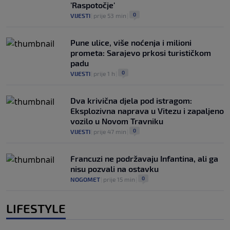
'Raspotočje'
0
VIJESTI
|
prije 53 min
|
Pune ulice, više noćenja i milioni
prometa: Sarajevo prkosi turističkom
padu
0
VIJESTI
|
prije 1 h
|
Dva krivična djela pod istragom:
Eksplozivna naprava u Vitezu i zapaljeno
vozilo u Novom Travniku
0
VIJESTI
|
prije 47 min
|
Francuzi ne podržavaju Infantina, ali ga
nisu pozvali na ostavku
0
NOGOMET
|
prije 15 min
|
LIFESTYLE