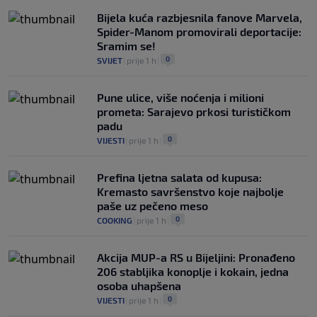
Bijela kuća razbjesnila fanove Marvela,
Spider-Manom promovirali deportacije:
Sramim se!
0
SVIJET
|
prije 1 h
|
Pune ulice, više noćenja i milioni
prometa: Sarajevo prkosi turističkom
padu
0
VIJESTI
|
prije 1 h
|
Prefina ljetna salata od kupusa:
Kremasto savršenstvo koje najbolje
paše uz pečeno meso
0
COOKING
|
prije 1 h
|
Akcija MUP-a RS u Bijeljini: Pronađeno
206 stabljika konoplje i kokain, jedna
osoba uhapšena
0
VIJESTI
|
prije 1 h
|