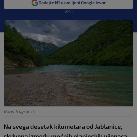
Dodajte N1 u omiljeni Google izvor
Više
Boris Trogrančić
Na svega desetak kilometara od Jablanice,
skrivena između moćnih planinskih vijenaca