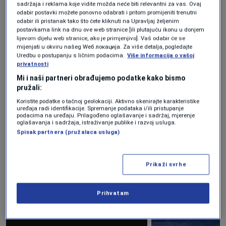
sadržaja i reklama koje vidite možda neće biti relevantni za vas. Ovaj
odabir postavki možete ponovno odabrati i pritom promijeniti trenutni
odabir ili pristanak tako što ćete kliknuti na Upravljaj željenim
postavkama link na dnu ove web stranice [ili plutajuću ikonu u donjem
lijevom dijelu web stranice, ako je primjenjivo]. Vaš odabir će se
mijenjati u okviru našeg Wеб локација. Za više detalja, pogledajte
Uredbu o postupanju s ličnim podacima.
Više informacija o vašoj
privatnosti
Mi i naši partneri obrađujemo podatke kako bismo
pružali:
Koristite podatke o tačnoj geolokaciji. Aktivno skenirajte karakteristike
uređaja radi identifikacije. Spremanje podataka i/ili pristupanje
podacima na uređaju. Prilagođeno oglašavanje i sadržaj, mjerenje
oglašavanja i sadržaja, istraživanje publike i razvoj usluga.
Spisak partnera (pružalaca usluga)
Prikaži svrhe
Prihvatam
+ 5