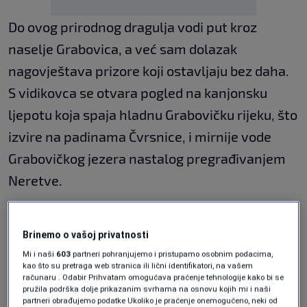
Do ovog prirodnog dragulja vodi put kroz
naselje Grabovica, a već sam dolazak
nagovještava prizore koji ostavljaju bez daha.
S vidikovca se otvara pogled na kanjonsku
ljepotu koja spaja hladnu Grabovičku rijeku, što
izvire na padinama Čvrsnice, i mirnije vode
Grabovičkog jezera nastalog pregrađivanjem
Neretve.
Diva Grabovica
Brinemo o vašoj privatnosti
Mi i naši
603
partneri pohranjujemo i pristupamo osobnim podacima,
kao što su pretraga web stranica ili lični identifikatori, na vašem
računaru . Odabir Prihvatam omogućava praćenje tehnologije kako bi se
pružila podrška dolje prikazanim svrhama na osnovu kojih mi i naši
partneri obrađujemo podatke Ukoliko je praćenje onemogućeno, neki od