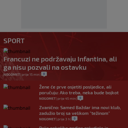
SPORT
Francuzi ne podržavaju Infantina, ali
ga nisu pozvali na ostavku
0
NOGOMET
|
prije 15 min
|
Žene će prve osjetiti posljedice, ali
poručuju: Ako treba, neka bude bojkot
0
NOGOMET
|
prije 45 min
|
Zvanično: Samed Baždar ima novi klub,
zadužio broj sa velikom "težinom"
0
NOGOMET
|
prije 3 h
|
Prije nekoliko godina zaludjela je