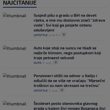
NAJČITANIJE
Susjedi pišu o gradu u BiH na devet
rijeka, a ime mu doslovno znači "zdrava
voda": Svi koji ga posjete ostanu
oduševljeni
0
LIFESTYLE
|
prije 6 h
|
Auto koje stoji na suncu ne hladi se
najbrže klimom, nego postupkom koji
traje petnaest sekundi
0
AUTO
|
6. aug.
|
Penzioneri otišli na odmor u Italiju i
odlučili da se više ne vraćaju: "Mjesečni
troškovi su nam skresani na trećinu"
0
LIFESTYLE
|
5. aug.
|
Šezdeset posto stanovnika glavnog
grada u kojem živi mnogo Bosanaca živi