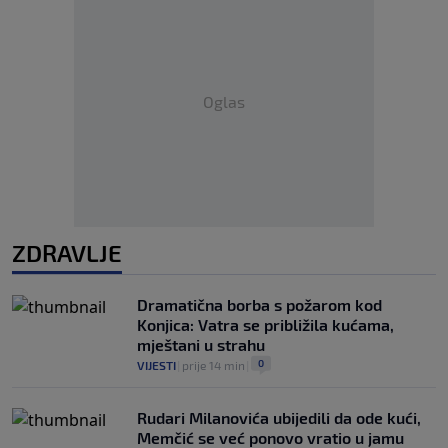
Oglas
ZDRAVLJE
Dramatična borba s požarom kod
Konjica: Vatra se približila kućama,
mještani u strahu
0
VIJESTI
|
prije 14 min
|
Rudari Milanovića ubijedili da ode kući,
Memčić se već ponovo vratio u jamu