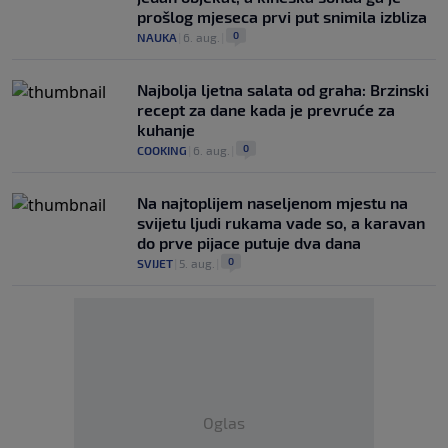
prošlog mjeseca prvi put snimila izbliza
0
NAUKA
|
6. aug.
|
Najbolja ljetna salata od graha: Brzinski
recept za dane kada je prevruće za
kuhanje
0
COOKING
|
6. aug.
|
Na najtoplijem naseljenom mjestu na
svijetu ljudi rukama vade so, a karavan
do prve pijace putuje dva dana
0
SVIJET
|
5. aug.
|
Oglas