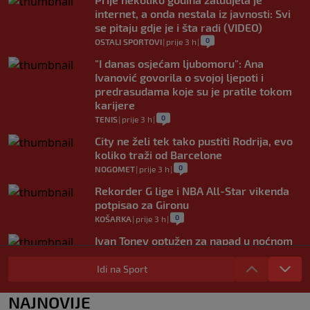
internet, a onda nestala iz javnosti: Svi
se pitaju gdje je i šta radi (VIDEO)
0
OSTALI SPORTOVI
|
prije 3 h
|
"I danas osjećam ljubomoru": Ana
Ivanović govorila o svojoj ljepoti i
predrasudama koje su je pratile tokom
karijere
0
TENIS
|
prije 3 h
|
City ne želi tek tako pustiti Rodrija, evo
koliko traži od Barcelone
0
NOGOMET
|
prije 3 h
|
Rekorder G lige i NBA All-Star vikenda
potpisao za Gironu
0
KOŠARKA
|
prije 3 h
|
Ivan Toney optužen za napad u noćnom
klubu u Londonu
Idi na Sport
0
NOGOMET
|
prije 3 h
|
Utakmica Barcelone otkazana zbog
NAJNOVIJE
migrantske krize