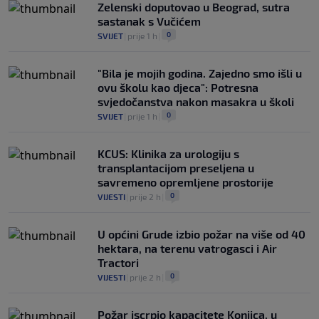
Zelenski doputovao u Beograd, sutra
sastanak s Vučićem
0
SVIJET
|
prije 1 h
|
"Bila je mojih godina. Zajedno smo išli u
ovu školu kao djeca": Potresna
svjedočanstva nakon masakra u školi
0
SVIJET
|
prije 1 h
|
KCUS: Klinika za urologiju s
transplantacijom preseljena u
savremeno opremljene prostorije
0
VIJESTI
|
prije 2 h
|
U općini Grude izbio požar na više od 40
hektara, na terenu vatrogasci i Air
Tractori
0
VIJESTI
|
prije 2 h
|
Požar iscrpio kapacitete Konjica, u