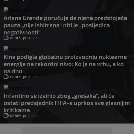
Ariana Grande poručuje da njena predstojeća
pauza „nije ishitrena“ niti je „posljedica
negativnosti“
FORBES
|
prije 12 h
Kina podigla globalnu proizvodnju nuklearne
energije na rekordni nivo: Ko je na vrhu, a ko
na dnu
FORBES
|
prije 12 h
Infantino se izvinio zbog „grešaka“, ali će
ostati predsjednik FIFA-e uprkos sve glasnijim
kritikama
FORBES
|
prije 12 h