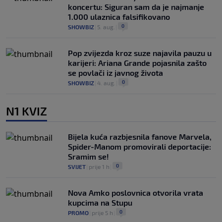
koncertu: Siguran sam da je najmanje
1.000 ulaznica falsifikovano
0
SHOWBIZ
|
5. aug.
|
Pop zvijezda kroz suze najavila pauzu u
karijeri: Ariana Grande pojasnila zašto
se povlači iz javnog života
0
SHOWBIZ
|
4. aug.
|
N1 KVIZ
Bijela kuća razbjesnila fanove Marvela,
Spider-Manom promovirali deportacije:
Sramim se!
0
SVIJET
|
prije 1 h
|
Nova Amko poslovnica otvorila vrata
kupcima na Stupu
0
PROMO
|
prije 5 h
|