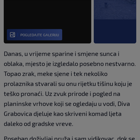
POGLEDAJTE GALERIJU
Danas, u vrijeme sparine i smjene sunca i
oblaka, mjesto je izgledalo posebno nestvarno.
Topao zrak, meke sjene i tek nekoliko
prolaznika stvarali su onu rijetku tišinu koju je
teško pronaći. Uz zvuk prirode i pogled na
planinske vrhove koji se ogledaju u vodi, Diva
Grabovica djeluje kao skriveni komad ljeta
daleko od gradske vreve.
Poseban doživljaj pruža i sam vidikovac, dok se