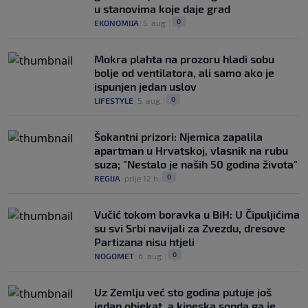
u stanovima koje daje grad
0
EKONOMIJA
|
5. aug.
|
Mokra plahta na prozoru hladi sobu
bolje od ventilatora, ali samo ako je
ispunjen jedan uslov
0
LIFESTYLE
|
5. aug.
|
Šokantni prizori: Njemica zapalila
apartman u Hrvatskoj, vlasnik na rubu
suza; "Nestalo je naših 50 godina života"
0
REGIJA
|
prije 12 h
|
Vučić tokom boravka u BiH: U Čipuljićima
su svi Srbi navijali za Zvezdu, dresove
Partizana nisu htjeli
0
NOGOMET
|
6. aug.
|
Uz Zemlju već sto godina putuje još
jedan objekat, a kineska sonda ga je