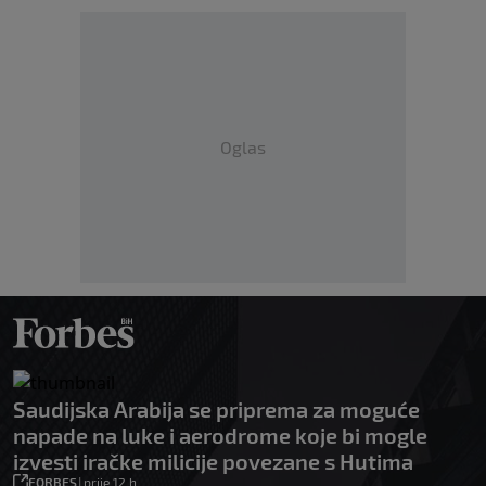
Oglas
Saudijska Arabija se priprema za moguće
napade na luke i aerodrome koje bi mogle
izvesti iračke milicije povezane s Hutima
FORBES
|
prije 12 h