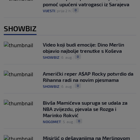
pomoć upućeni vatrogasci iz Sarajeva
0
VIJESTI
|
prije 2 h
|
SHOWBIZ
Video koji budi emocije: Dino Merlin
objavio najbolje trenutke s Koševa
0
SHOWBIZ
|
6. aug.
|
Američki reper A$AP Rocky potvrdio da
Rihanna radi na novim pjesmama
0
SHOWBIZ
|
6. aug.
|
Bivša Mamićeva supruga se udala za
NBA zvijezdu, pjevala se Rozga i
Marinko Rokvić
0
NOGOMET
|
5. aug.
|
Misirlić o dešavanjima na Merlinovom