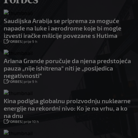
Saudijska Arabija se priprema za moguće
napade na luke i aerodrome koje bi mogle
izvesti iračke milicije povezane s Hutima
FORBES
|
prije 9 h
Ariana Grande poručuje da njena predstojeća
pauza „nije ishitrena“ niti je „posljedica
negativnosti“
FORBES
|
prije 9 h
Kina podigla globalnu proizvodnju nuklearne
energije na rekordni nivo: Ko je na vrhu, a ko
na dnu
FORBES
|
prije 10 h