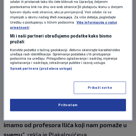
odabir ili pristanak tako što ćete kliknuti na Upravljaj željenim
"Nemamo ambicije za nekakav visok plasman,
postavkama link na dnu ove web stranice [ili plutajuću ikonu u donjem
lijevom dijelu web stranice, ako je primjenjivo]. Vaš odabir će se
jer je ovo tek u začetku na našim prostorima.
mijenjati u okviru našeg Wеб локација. Za više detalja, pogledajte
Uredbu o postupanju s ličnim podacima.
Više informacija o vašoj
Nadam se da će se oni pokazati u najboljem
privatnosti
Mi i naši partneri obrađujemo podatke kako bismo
svjetlu. Siguran sam da puno vrijede i da će
pružali:
opravdati naše povjerenje
", rekao je Ilić.
Koristite podatke o tačnoj geolokaciji. Aktivno skenirajte karakteristike
uređaja radi identifikacije. Spremanje podataka i/ili pristupanje
podacima na uređaju. Prilagođeno oglašavanje i sadržaj, mjerenje
Pripreme za Olimpijadu bile su dugotrajne i
oglašavanja i sadržaja, istraživanje publike i razvoj usluga.
Spisak partnera (pružalaca usluga)
temeljne, rekla je Srni učenica trećeg razreda
SŠC-a Ljeposava Plakalović.
Prikaži svrhe
"Sve smo podredili ovom takmičenju, tako da
raspusta nismo ni imali. Svaki dan smo u školi
Prihvatam
dva-tri, a nekada i četiri časa. Veliku podršku
imamo od profesora Ilića koji nam pomaže u
svemu"
, rekla je Plakalovićeva.