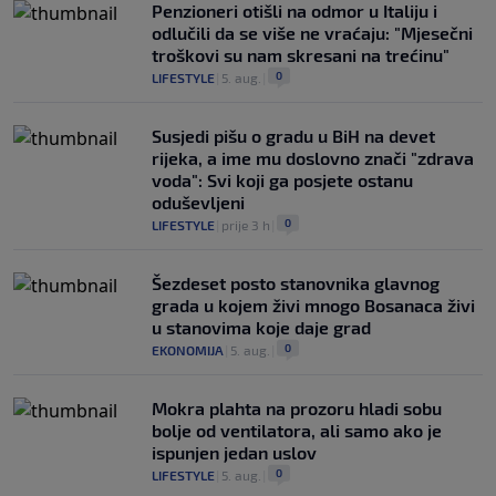
Penzioneri otišli na odmor u Italiju i
odlučili da se više ne vraćaju: "Mjesečni
troškovi su nam skresani na trećinu"
0
LIFESTYLE
|
5. aug.
|
Susjedi pišu o gradu u BiH na devet
rijeka, a ime mu doslovno znači "zdrava
voda": Svi koji ga posjete ostanu
oduševljeni
0
LIFESTYLE
|
prije 3 h
|
Šezdeset posto stanovnika glavnog
grada u kojem živi mnogo Bosanaca živi
u stanovima koje daje grad
0
EKONOMIJA
|
5. aug.
|
Mokra plahta na prozoru hladi sobu
bolje od ventilatora, ali samo ako je
ispunjen jedan uslov
0
LIFESTYLE
|
5. aug.
|