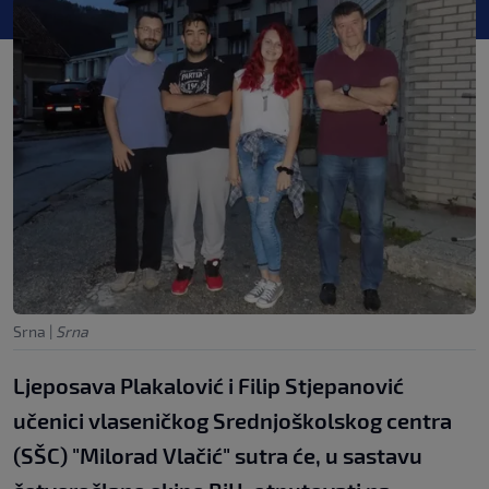
Srna
|
Srna
Ljeposava Plakalović i Filip Stjepanović
učenici vlaseničkog Srednjoškolskog centra
(SŠC) "Milorad Vlačić" sutra će, u sastavu