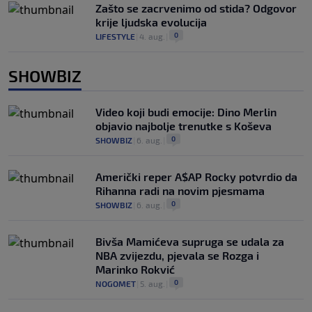
Zašto se zacrvenimo od stida? Odgovor
krije ljudska evolucija
0
LIFESTYLE
|
4. aug.
|
SHOWBIZ
Video koji budi emocije: Dino Merlin
objavio najbolje trenutke s Koševa
0
SHOWBIZ
|
6. aug.
|
Američki reper A$AP Rocky potvrdio da
Rihanna radi na novim pjesmama
0
SHOWBIZ
|
6. aug.
|
Bivša Mamićeva supruga se udala za
NBA zvijezdu, pjevala se Rozga i
Marinko Rokvić
0
NOGOMET
|
5. aug.
|