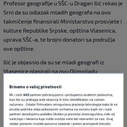
Profesor geografije u SŠC-u Dragan Ilić rekao je
Srni da su odlazak mladih geografa na ovo
takmičenje finansirali Ministarstvo prosvjete i
kulture Republike Srpske, opština Vlasenica,
uprava SŠC-a, te brojni donatori sa područja
ove opštine.
Ilić je objasnio da su se mladi geografi iz
Vlasenice plasirali na ovu Olimpijadu
zahvaljujući uspjesima postignutim
Brinemo o vašoj privatnosti
prethodnih godina na Nacionalnoj olimpijadi u
Mi i naši
603
partneri pohranjujemo i pristupamo osobnim podacima,
Srbiji i Balkanijadi.
kao što su pretraga web stranica ili lični identifikatori, na vašem
računaru . Odabir Prihvatam omogućava praćenje tehnologije kako bi se
pružila podrška dolje prikazanim svrhama na osnovu kojih mi i naši
On je rekao da će na Olimpijadi u Kanadi
partneri obrađujemo podatke Ukoliko je praćenje onemogućeno, neki od
sadržaja i reklama koje vidite možda neće biti relevantni za vas. Ovaj
učestvovati takmičari iz 50 država.
odabir postavki možete ponovno odabrati i pritom promijeniti trenutni