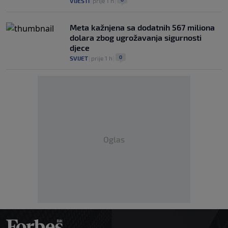
VIJESTI
|
prije 1 h
|
Meta kažnjena sa dodatnih 567 miliona
dolara zbog ugrožavanja sigurnosti
djece
0
SVIJET
|
prije 1 h
|
Oglas