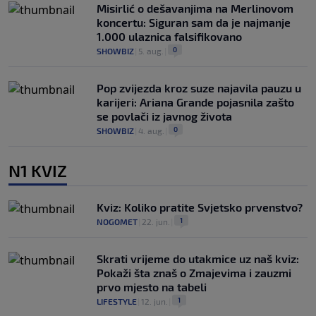
Misirlić o dešavanjima na Merlinovom
koncertu: Siguran sam da je najmanje
1.000 ulaznica falsifikovano
0
SHOWBIZ
|
5. aug.
|
Pop zvijezda kroz suze najavila pauzu u
karijeri: Ariana Grande pojasnila zašto
se povlači iz javnog života
0
SHOWBIZ
|
4. aug.
|
N1 KVIZ
Kviz: Koliko pratite Svjetsko prvenstvo?
1
NOGOMET
|
22. jun.
|
Skrati vrijeme do utakmice uz naš kviz:
Pokaži šta znaš o Zmajevima i zauzmi
prvo mjesto na tabeli
1
LIFESTYLE
|
12. jun.
|