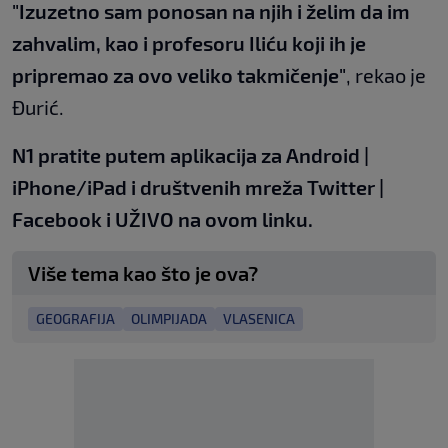
"Izuzetno sam ponosan na njih i želim da im
zahvalim, kao i profesoru Iliću koji ih je
pripremao za ovo veliko takmičenje"
, rekao je
Đurić.
N1 pratite putem aplikacija za
Android
|
iPhone/iPad
i društvenih
mreža
Twitter
|
Facebook
i UŽIVO
na ovom linku
.
Više tema kao što je ova?
GEOGRAFIJA
OLIMPIJADA
VLASENICA