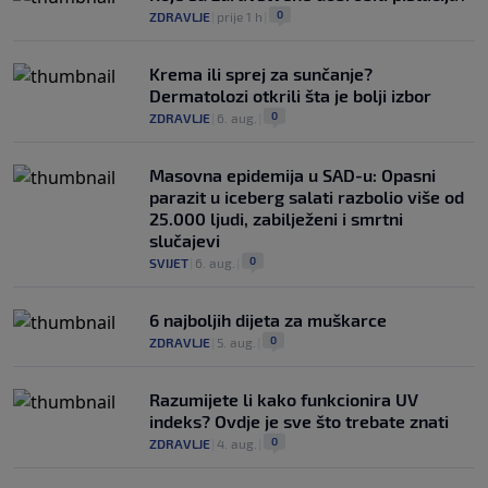
0
ZDRAVLJE
|
prije 1 h
|
Krema ili sprej za sunčanje?
Dermatolozi otkrili šta je bolji izbor
0
ZDRAVLJE
|
6. aug.
|
Masovna epidemija u SAD-u: Opasni
parazit u iceberg salati razbolio više od
25.000 ljudi, zabilježeni i smrtni
slučajevi
0
SVIJET
|
6. aug.
|
6 najboljih dijeta za muškarce
0
ZDRAVLJE
|
5. aug.
|
Razumijete li kako funkcionira UV
indeks? Ovdje je sve što trebate znati
0
ZDRAVLJE
|
4. aug.
|