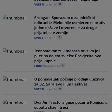
0
VIJESTI
|
prije 1 h
|
Erdogan: Sporazum o zajedničkoj
odbrani iz Meke nije usmjeren ni protiv
jedne države i otvoren je za druge
prijateljske zemlje
0
SVIJET
|
prije 1 h
|
Jednostavan trik mesara otkriva je li
piletina doista svježa: Provjerite ovo
prije kupnje
0
COOKING
|
prije 1 h
|
U ponedjeljak počinje prodaja ulaznica
za 32. Sarajevo Film Festival
0
VIJESTI
|
prije 1 h
|
Dva Air Tractora gase požar u Konjicu, u
subotu stiže i treći
0