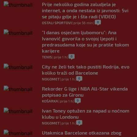
Prije nekoliko godina zaludjela je
internet, a onda nestala iz javnosti: Svi
se pitaju gdje je i šta radi (VIDEO)
0
OSTALI SPORTOVI
|
prije 56 min
|
"I danas osjećam ljubomoru": Ana
Ivanović govorila o svojoj ljepoti i
predrasudama koje su je pratile tokom
karijere
0
TENIS
|
prije 1 h
|
City ne želi tek tako pustiti Rodrija, evo
koliko traži od Barcelone
0
NOGOMET
|
prije 1 h
|
Rekorder G lige i NBA All-Star vikenda
potpisao za Gironu
0
KOŠARKA
|
prije 1 h
|
Ivan Toney optužen za napad u noćnom
klubu u Londonu
0
NOGOMET
|
prije 1 h
|
Utakmica Barcelone otkazana zbog