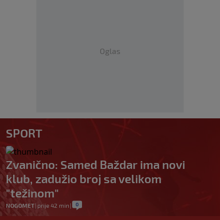
Oglas
SPORT
Zvanično: Samed Baždar ima novi
klub, zadužio broj sa velikom
"težinom"
0
NOGOMET
|
prije 42 min
|