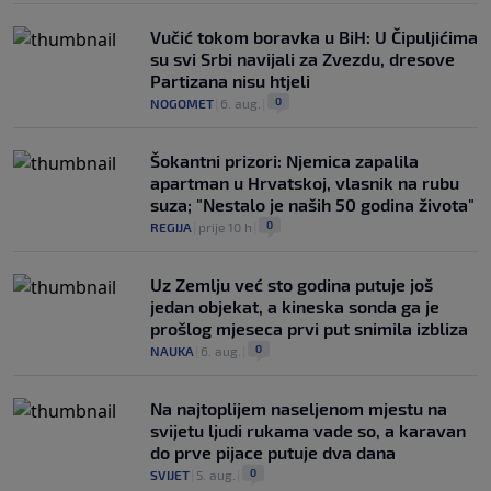
Vučić tokom boravka u BiH: U Čipuljićima
su svi Srbi navijali za Zvezdu, dresove
Partizana nisu htjeli
0
NOGOMET
|
6. aug.
|
Šokantni prizori: Njemica zapalila
apartman u Hrvatskoj, vlasnik na rubu
suza; "Nestalo je naših 50 godina života"
0
REGIJA
|
prije 10 h
|
Uz Zemlju već sto godina putuje još
jedan objekat, a kineska sonda ga je
prošlog mjeseca prvi put snimila izbliza
0
NAUKA
|
6. aug.
|
Na najtoplijem naseljenom mjestu na
svijetu ljudi rukama vade so, a karavan
do prve pijace putuje dva dana
0
SVIJET
|
5. aug.
|