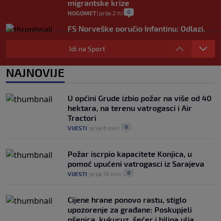
migrantske krize
0
NOGOMET
|
prije 2 h
|
FS Norveške poručio Infantinu: Odlazi,
odmah!
Idi na Sport
0
NOGOMET
|
prije 2 h
|
Bila je sportska zvijezda, a onda otišla u
NAJNOVIJE
penziju: Sada oduševila akrobacijama u
bikiniju (FOTO+VIDEO)
0
OSTALI SPORTOVI
|
prije 2 h
|
U općini Grude izbio požar na više od 40
hektara, na terenu vatrogasci i Air
Tractori
0
VIJESTI
|
prije 6 min
|
Požar iscrpio kapacitete Konjica, u
pomoć upućeni vatrogasci iz Sarajeva
0
VIJESTI
|
prije 10 min
|
Cijene hrane ponovo rastu, stiglo
upozorenje za građane: Poskupjeli
pšenica, kukuruz, šećer i biljna ulja