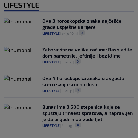
LIFESTYLE
Ova 3 horoskopska znaka najčešće
grade uspješne karijere
0
LIFESTYLE
|
prije 10 h
|
Zaboravite na velike račune: Rashladite
dom pametnije, jeftinije i bez klime
0
LIFESTYLE
|
5. aug.
|
Ova 4 horoskopska znaka u avgustu
sreću svoju srodnu dušu
0
LIFESTYLE
|
5. aug.
|
Bunar imа 3.500 stepenica koje se
spuštaju trinaest spratova, a napravljen
je da bi ljudi imali vode ljeti
0
LIFESTYLE
|
4. aug.
|