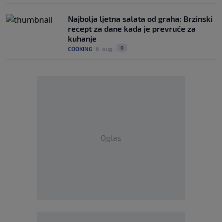
Najbolja ljetna salata od graha: Brzinski
recept za dane kada je prevruće za
kuhanje
0
COOKING
|
6. aug.
|
Oglas