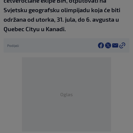
četveročlane ekipe BiH, otputovati na
Svjetsku geografsku olimpijadu koja će biti
održana od utorka, 31. jula, do 6. avgusta u
Quebec Cityu u Kanadi.
Podijeli
Oglas