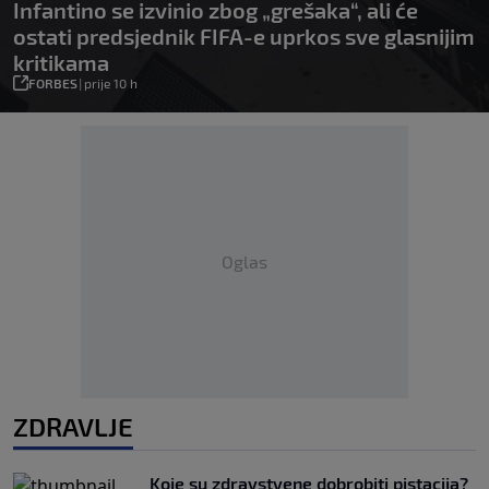
Infantino se izvinio zbog „grešaka“, ali će
ostati predsjednik FIFA-e uprkos sve glasnijim
kritikama
FORBES
|
prije 10 h
Oglas
ZDRAVLJE
Koje su zdravstvene dobrobiti pistacija?