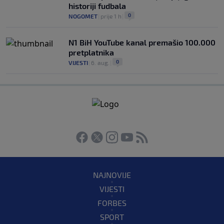
historiji fudbala
0
NOGOMET
|
prije 1 h
|
N1 BiH YouTube kanal premašio 100.000
pretplatnika
0
VIJESTI
|
6. aug.
|
NAJNOVIJE
VIJESTI
FORBES
SPORT