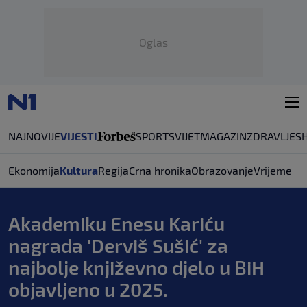
Oglas
NAJNOVIJE
VIJESTI
SPORT
SVIJET
MAGAZIN
ZDRAVLJE
S
Ekonomija
Kultura
Regija
Crna hronika
Obrazovanje
Vrijeme
Akademiku Enesu Kariću
nagrada 'Derviš Sušić' za
najbolje književno djelo u BiH
objavljeno u 2025.