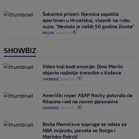
Šokantni prizori: Njemica zapalila
apartman u Hrvatskoj, vlasnik na rubu
suza; "Nestalo je naših 50 godina života"
0
REGIJA
|
prije 1 h
|
SHOWBIZ
Video koji budi emocije: Dino Merlin
objavio najbolje trenutke s Koševa
0
SHOWBIZ
|
prije 3 h
|
Američki reper A$AP Rocky potvrdio da
Rihanna radi na novim pjesmama
0
SHOWBIZ
|
prije 6 h
|
Bivša Mamićeva supruga se udala za
NBA zvijezdu, pjevala se Rozga i
Marinko Rokvić