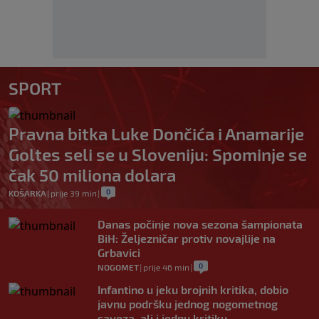
SPORT
Pravna bitka Luke Dončića i Anamarije
Goltes seli se u Sloveniju: Spominje se
čak 50 miliona dolara
0
KOŠARKA
|
prije 39 min
|
Danas počinje nova sezona šampionata
BiH: Željezničar protiv novajlije na
Grbavici
0
NOGOMET
|
prije 46 min
|
Infantino u jeku brojnih kritika, dobio
javnu podršku jednog nogometnog
saveza, ali i jednu kritiku