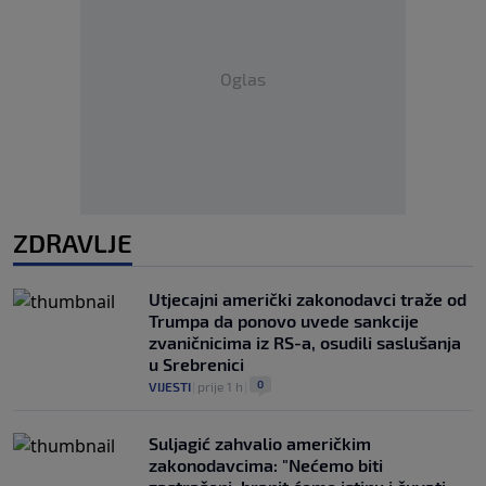
Oglas
ZDRAVLJE
Utjecajni američki zakonodavci traže od
Trumpa da ponovo uvede sankcije
zvaničnicima iz RS-a, osudili saslušanja
u Srebrenici
0
VIJESTI
|
prije 1 h
|
Suljagić zahvalio američkim
zakonodavcima: "Nećemo biti