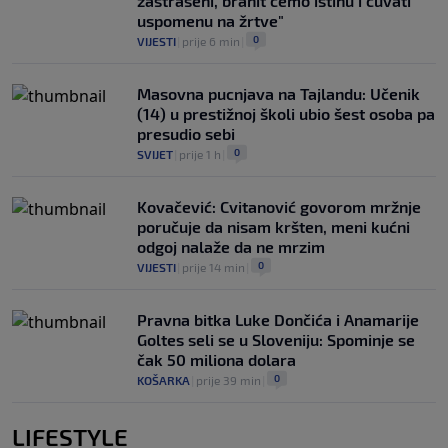
zastrašeni, branit ćemo istinu i čuvati
uspomenu na žrtve"
0
VIJESTI
|
prije 6 min
|
Masovna pucnjava na Tajlandu: Učenik
(14) u prestižnoj školi ubio šest osoba pa
presudio sebi
0
SVIJET
|
prije 1 h
|
Kovačević: Cvitanović govorom mržnje
poručuje da nisam kršten, meni kućni
odgoj nalaže da ne mrzim
0
VIJESTI
|
prije 14 min
|
Pravna bitka Luke Dončića i Anamarije
Goltes seli se u Sloveniju: Spominje se
čak 50 miliona dolara
0
KOŠARKA
|
prije 39 min
|
LIFESTYLE