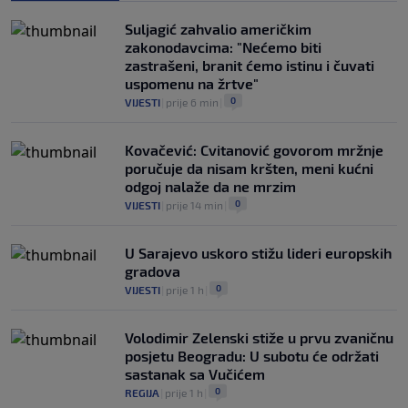
0
NOGOMET
|
6. aug.
|
Suljagić zahvalio američkim
zakonodavcima: "Nećemo biti
zastrašeni, branit ćemo istinu i čuvati
uspomenu na žrtve"
0
VIJESTI
|
prije 6 min
|
Kovačević: Cvitanović govorom mržnje
poručuje da nisam kršten, meni kućni
odgoj nalaže da ne mrzim
0
VIJESTI
|
prije 14 min
|
U Sarajevo uskoro stižu lideri europskih
gradova
0
VIJESTI
|
prije 1 h
|
Volodimir Zelenski stiže u prvu zvaničnu
posjetu Beogradu: U subotu će održati
sastanak sa Vučićem
0
REGIJA
|
prije 1 h
|