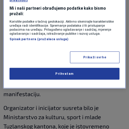
privatnosti
Tokom višednevnog programa održani su
Mi i naši partneri obrađujemo podatke kako bismo
pružali:
književni razgovori, promocije knjiga, susreti
Koristite podatke o tačnoj geolokaciji. Aktivno skenirajte karakteristike
autora i čitalaca te drugi sadržaji posvećeni
uređaja radi identifikacije. Spremanje podataka i/ili pristupanje
podacima na uređaju. Prilagođeno oglašavanje i sadržaj, mjerenje
književnosti i kulturi.
oglašavanja i sadržaja, istraživanje publike i razvoj usluga.
Spisak partnera (pružalaca usluga)
Organizatori su ocijenili da je prvo izdanje
manifestacije opravdalo očekivanja i privuklo
Prikaži svrhe
značajnu pažnju publike, zbog čega postoji
Prihvatam
namjera da "Književni susreti Derviš Sušić"
prerastu u tradicionalnu kulturnu
manifestaciju.
Organizator i inicijator susreta bilo je
Ministarstvo za kulturu, sport i mlade
Tuzlanskog kantona, koje je istovremeno