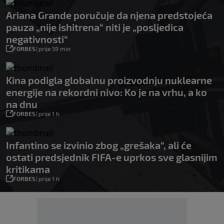
Ariana Grande poručuje da njena predstojeća
pauza „nije ishitrena“ niti je „posljedica
negativnosti“
FORBES
|
prije 59 min
Kina podigla globalnu proizvodnju nuklearne
energije na rekordni nivo: Ko je na vrhu, a ko
na dnu
FORBES
|
prije 1 h
Infantino se izvinio zbog „grešaka“, ali će
ostati predsjednik FIFA-e uprkos sve glasnijim
kritikama
FORBES
|
prije 1 h