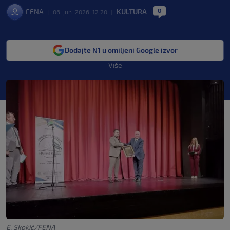
0
FENA
KULTURA
|
06. jun. 2026. 12:20
|
|
Dodajte N1 u omiljeni Google izvor
Više
E. Skokić/FENA