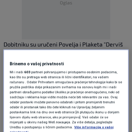
Oglas
Dobitniku su uručeni Povelja i Plaketa "Derviš
Sušić", kao i novčana nagrada u iznosu od 3.000
KM.
Brinemo o vašoj privatnosti
Mi i naši
603
partneri pohranjujemo i pristupamo osobnim podacima,
Manifestacija je održana povodom 101.
kao što su pretraga web stranica ili lični identifikatori, na vašem
računaru . Odabir Prihvatam omogućava praćenje tehnologije kako bi se
godišnjice rođenja Derviša Sušića, jednog od
pružila podrška dolje prikazanim svrhama na osnovu kojih mi i naši
partneri obrađujemo podatke Ukoliko je praćenje onemogućeno, neki od
najznačajnijih bosanskohercegovačkih
sadržaja i reklama koje vidite možda neće biti relevantni za vas. Ovaj
odabir postavki možete ponovno odabrati i pritom promijeniti trenutni
književnika čije djelo i danas zauzima važno
odabir ili pristanak tako što ćete kliknuti na Upravljaj željenim
postavkama link na dnu ove web stranice [ili plutajuću ikonu u donjem
mjesto u kulturnom i književnom naslijeđu
lijevom dijelu web stranice, ako je primjenjivo]. Vaš odabir će se
mijenjati u okviru našeg Wеб локација. Za više detalja, pogledajte
Bosne i Hercegovine.
Uredbu o postupanju s ličnim podacima.
Više informacija o vašoj