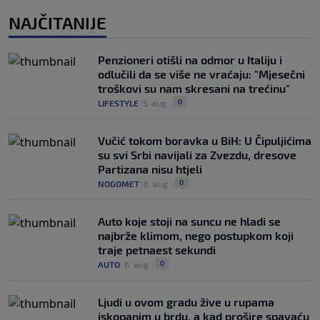
NAJČITANIJE
Penzioneri otišli na odmor u Italiju i
odlučili da se više ne vraćaju: "Mjesečni
troškovi su nam skresani na trećinu"
0
LIFESTYLE
|
5. aug.
|
Vučić tokom boravka u BiH: U Čipuljićima
su svi Srbi navijali za Zvezdu, dresove
Partizana nisu htjeli
0
NOGOMET
|
6. aug.
|
Auto koje stoji na suncu ne hladi se
najbrže klimom, nego postupkom koji
traje petnaest sekundi
0
AUTO
|
6. aug.
|
Ljudi u ovom gradu žive u rupama
iskopanim u brdu, a kad prošire spavaću