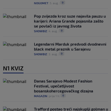
0
NOGOMET
|
5. aug.
|
Pop zvijezda kroz suze najavila pauzu u
karijeri: Ariana Grande pojasnila zašto
se povlači iz javnog života
0
SHOWBIZ
|
4. aug.
|
Legendarni Marduk predvodi dvodnevni
black metal praznik u Sarajevu
0
SHOWBIZ
|
3. aug.
|
N1 KVIZ
Danas Sarajevo Modest Fashion
Festival, upečatljivost
bosanskohercegovačkog dizajna
0
MAGAZIN
|
prije 1 h
|
Trafford postao treći najskuplji golman u