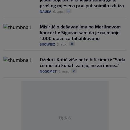
prošlog mjeseca prvi put snimila izbliza
0
NAUKA
|
6. aug.
|
Misirlić o dešavanjima na Merlinovom
koncertu: Siguran sam da je najmanje
1.000 ulaznica falsifikovano
0
SHOWBIZ
|
5. aug.
|
Džeko i Katić više neće biti cimeri: "Sada
će morati kuhati za nju, ne za mene..."
0
NOGOMET
|
6. aug.
|
Oglas