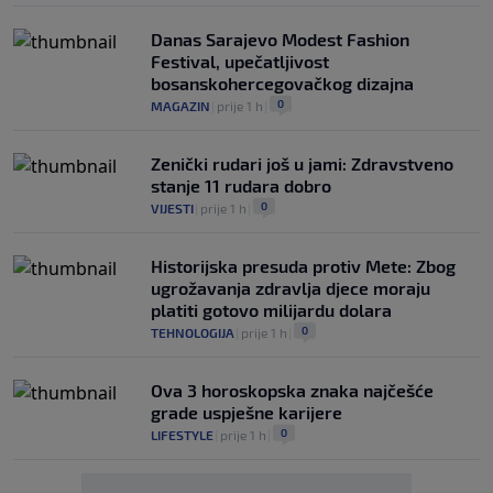
Danas Sarajevo Modest Fashion
Festival, upečatljivost
bosanskohercegovačkog dizajna
0
MAGAZIN
|
prije 1 h
|
Zenički rudari još u jami: Zdravstveno
stanje 11 rudara dobro
0
VIJESTI
|
prije 1 h
|
Historijska presuda protiv Mete: Zbog
ugrožavanja zdravlja djece moraju
platiti gotovo milijardu dolara
0
TEHNOLOGIJA
|
prije 1 h
|
Ova 3 horoskopska znaka najčešće
grade uspješne karijere
0
LIFESTYLE
|
prije 1 h
|