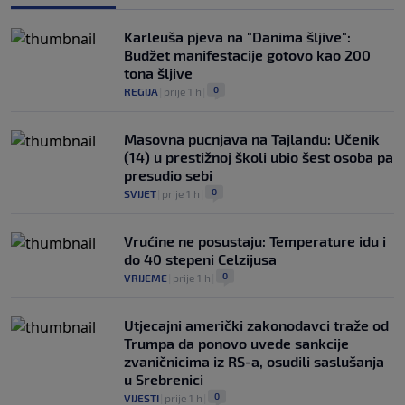
Karleuša pjeva na "Danima šljive":
Budžet manifestacije gotovo kao 200
tona šljive
0
REGIJA
|
prije 1 h
|
Masovna pucnjava na Tajlandu: Učenik
(14) u prestižnoj školi ubio šest osoba pa
presudio sebi
0
SVIJET
|
prije 1 h
|
Vrućine ne posustaju: Temperature idu i
do 40 stepeni Celzijusa
0
VRIJEME
|
prije 1 h
|
Utjecajni američki zakonodavci traže od
Trumpa da ponovo uvede sankcije
zvaničnicima iz RS-a, osudili saslušanja
u Srebrenici
0
VIJESTI
|
prije 1 h
|