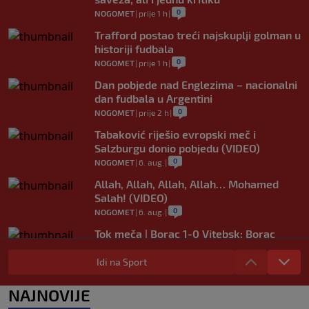
0
NOGOMET
|
prije 1 h
|
Trafford postao treći najskuplji golman u
historiji fudbala
0
NOGOMET
|
prije 1 h
|
Dan pobjede nad Englezima – nacionalni
dan fudbala u Argentini
0
NOGOMET
|
prije 2 h
|
Tabaković riješio evropski meč i
Salzburgu donio pobjedu (VIDEO)
0
NOGOMET
|
6. aug.
|
Allah, Allah, Allah, Allah… Mohamed
Salah! (VIDEO)
0
NOGOMET
|
6. aug.
|
Tok meča | Borac 1-0 Vitebsk: Borac
dominirao, ali nije ni imao sreće
Idi na Sport
0
NOGOMET
|
6. aug.
|
Borac savladao Vitebsk i sa značajnim
NAJNOVIJE
kapitalom čeka revanš u Bjelorusiji