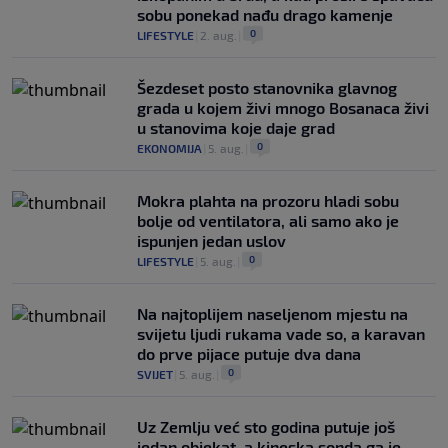
sobu ponekad nađu drago kamenje
0
LIFESTYLE
|
2. aug.
|
Šezdeset posto stanovnika glavnog
grada u kojem živi mnogo Bosanaca živi
u stanovima koje daje grad
0
EKONOMIJA
|
5. aug.
|
Mokra plahta na prozoru hladi sobu
bolje od ventilatora, ali samo ako je
ispunjen jedan uslov
0
LIFESTYLE
|
5. aug.
|
Na najtoplijem naseljenom mjestu na
svijetu ljudi rukama vade so, a karavan
do prve pijace putuje dva dana
0
SVIJET
|
5. aug.
|
Uz Zemlju već sto godina putuje još
jedan objekat, a kineska sonda ga je