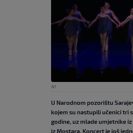
N1
U Narodnom pozorištu Sarajev
kojem su nastupili učenici tri
godine, uz mlade umjetnike iz S
iz Mostara. Koncert je još je