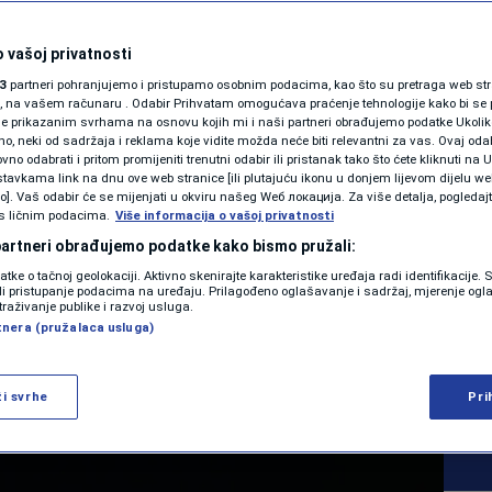
SHOWBIZ
ki koncert u
KOLUMNE
 vašoj privatnosti
3
partneri pohranjujemo i pristupamo osobnim podacima, kao što su pretraga web stran
 broj ljudi se bavi
ori, na vašem računaru . Odabir Prihvatam omogućava praćenje tehnologije kako bi se 
je prikazanim svrhama na osnovu kojih mi i naši partneri obrađujemo podatke Ukoliko
 neki od sadržaja i reklama koje vidite možda neće biti relevantni za vas. Ovaj odab
 definitivno da se
PODCAST
no odabrati i pritom promijeniti trenutni odabir ili pristanak tako što ćete kliknuti na U
tavkama link na dnu ove web stranice [ili plutajuću ikonu u donjem lijevom dijelu we
N1 SPECIJAL
vo]. Vaš odabir će se mijenjati u okviru našeg Wеб локација. Za više detalja, pogledaj
s ličnim podacima.
Više informacija o vašoj privatnosti
FENOMENI
 partneri obrađujemo podatke kako bismo pružali:
0
26. 07:24
KULTURA
komentara
datke o tačnoj geolokaciji. Aktivno skenirajte karakteristike uređaja radi identifikacije.
|
|
NEISTRAŽENO
ili pristupanje podacima na uređaju. Prilagođeno oglašavanje i sadržaj, mjerenje ogl
traživanje publike i razvoj usluga.
tnera (pružalaca usluga)
VIRALNO
Više
FOTO
ži svrhe
Pri
PROMO
VIDEO