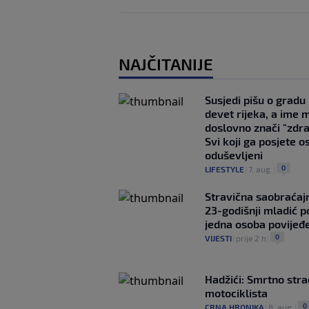
NAJČITANIJE
Susjedi pišu o gradu
devet rijeka, a ime 
doslovno znači "zdr
Svi koji ga posjete o
oduševljeni
0
LIFESTYLE
|
7. aug.
|
Stravična saobraćaj
23-godišnji mladić p
jedna osoba povijeđ
0
VIJESTI
|
prije 2 h
|
Hadžići: Smrtno str
motociklista
0
CRNA HRONIKA
|
8. aug.
|