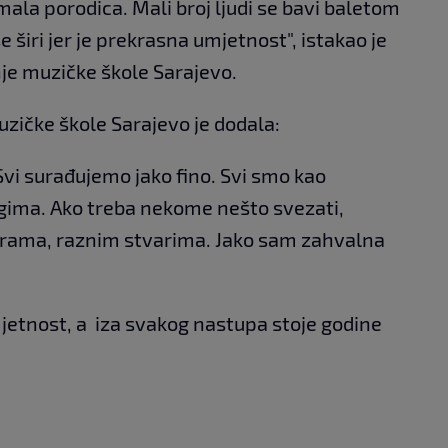
ala porodica. Mali broj ljudi se bavi baletom
še širi jer je prekrasna umjetnost", istakao je
nje muzičke škole Sarajevo.
zičke škole Sarajevo je dodala:
Svi surađujemo jako fino. Svi smo kao
gima. Ako treba nekome nešto svezati,
rama, raznim stvarima. Jako sam zahvalna
jetnost, a iza svakog nastupa stoje godine