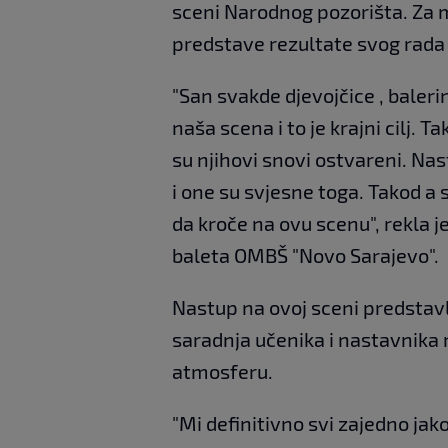
sceni Narodnog pozorišta. Za m
predstave rezultate svog rada 
"San svakde djevojčice , baleri
naša scena i to je krajni cilj.
su njihovi snovi ostvareni. Nas
i one su svjesne toga. Takod a 
da kroče na ovu scenu", rekla 
baleta OMBŠ "Novo Sarajevo".
Nastup na ovoj sceni predstav
saradnja učenika i nastavnika ra
atmosferu.
"Mi definitivno svi zajedno jak