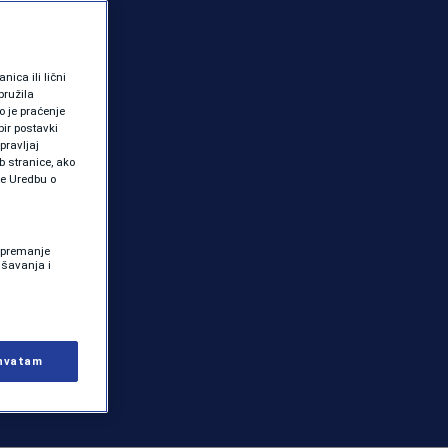
ica ili lični
pružila
 je praćenje
ir postavki
pravljaj
b stranice, ako
te Uredbu o
 Spremanje
ašavanja i
hvatam