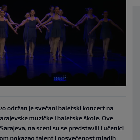
o održan je svečani baletski koncert na
 sarajevske muzičke i baletske škole. Ove
arajeva, na sceni su se predstavili i učenici
dnom pokazao talent i posvećenost mladih