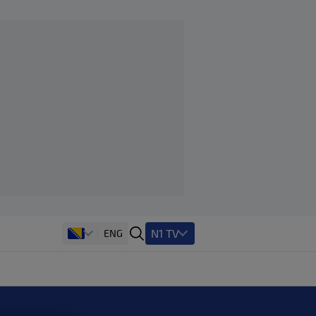
N1 TV
ENG