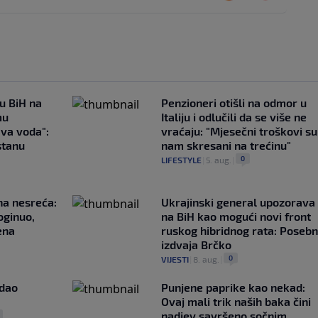
 u BiH na
Penzioneri otišli na odmor u
mu
Italiju i odlučili da se više ne
ava voda":
vraćaju: "Mjesečni troškovi su
stanu
nam skresani na trećinu"
0
LIFESTYLE
|
5. aug.
|
na nesreća:
Ukrajinski general upozorava
oginuo,
na BiH kao mogući novi front
ena
ruskog hibridnog rata: Poseb
izdvaja Brčko
0
VIJESTI
|
8. aug.
|
adao
Punjene paprike kao nekad:
Ovaj mali trik naših baka čini
nadjev savršeno sočnim