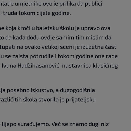
lade umjetnike ovo je prilika da publici
i truda tokom cijele godine.
ne koja kroči u baletsku školu je upravo ova
 Tako da kada dođu ovdje samim tim mislim da
tupati na ovako velikoj sceni je izuzetna čast
su se zaista potrudile i tokom godine one rade
je Ivana Hadžihasanović-nastavnica klasičnog
lja posebno iskustvo, a dugogodišnja
zličitih škola stvorila je prijateljsku
o lijepo surađujemo. Već se znamo dugi niz