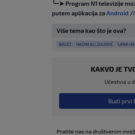
╰┈➤ Program N1 televizije mo
putem aplikacija za
Android
/
Više tema kao što je ova?
BALET
HAZIM ALI ZULOVIĆ
LANA HA
KAKVO JE TV
Učestvuj u di
Budi prvi 
Pratite nas na društvenim mr