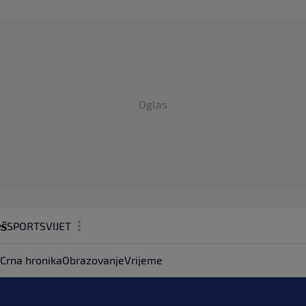
Oglas
SPORT
SVIJET
MAGAZIN
Crna hronika
Obrazovanje
Vrijeme
ZDRAVLJE