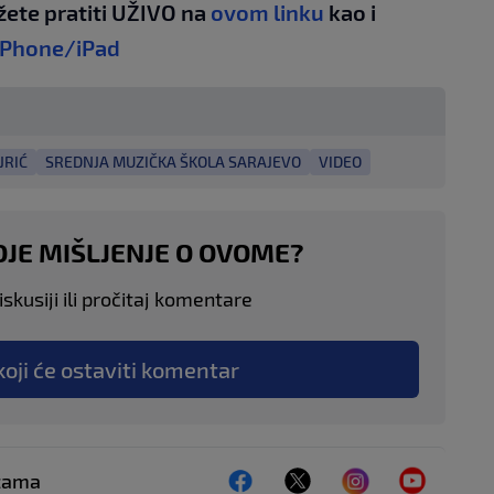
žete pratiti UŽIVO na
ovom linku
kao i
iPhone/iPad
JRIĆ
SREDNJA MUZIČKA ŠKOLA SARAJEVO
VIDEO
OJE MIŠLJENJE O OVOME?
skusiji ili pročitaj komentare
koji će ostaviti komentar
ežama