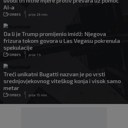
uvodi tri hitne mjere protiv prevara uz pomoć
AI-a
|
FORBES
prije 26 min.
Da li je Trump promijenio imidž: Njegova
frizura tokom govora u Las Vegasu pokrenula
spekulacije
|
FORBES
prije 1 h
Treći unikatni Bugatti nazvan je po vrsti
srednjovjekovnog viteškog konja i visok samo
metar
|
FORBES
prije 15 min.