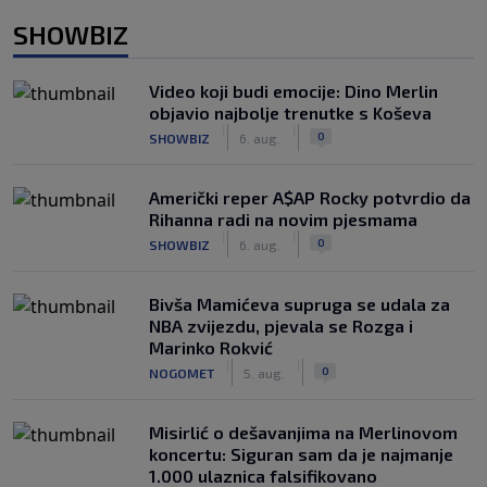
SHOWBIZ
Video koji budi emocije: Dino Merlin
objavio najbolje trenutke s Koševa
|
|
0
SHOWBIZ
6. aug.
Američki reper A$AP Rocky potvrdio da
Rihanna radi na novim pjesmama
|
|
0
SHOWBIZ
6. aug.
Bivša Mamićeva supruga se udala za
NBA zvijezdu, pjevala se Rozga i
Marinko Rokvić
|
|
0
NOGOMET
5. aug.
Misirlić o dešavanjima na Merlinovom
koncertu: Siguran sam da je najmanje
1.000 ulaznica falsifikovano