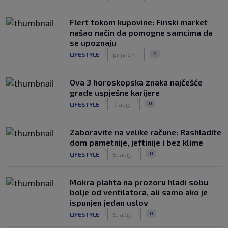
Flert tokom kupovine: Finski market
našao način da pomogne samcima da
se upoznaju
|
|
0
LIFESTYLE
prije 6 h
Ova 3 horoskopska znaka najčešće
grade uspješne karijere
|
|
0
LIFESTYLE
7. aug.
Zaboravite na velike račune: Rashladite
dom pametnije, jeftinije i bez klime
|
|
0
LIFESTYLE
5. aug.
Mokra plahta na prozoru hladi sobu
bolje od ventilatora, ali samo ako je
ispunjen jedan uslov
|
|
0
LIFESTYLE
5. aug.