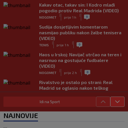
Kakav otac, takav sin: I Kodro mlađi
pogodio protiv Real Madrida (VIDEO)
|
|
0
NOGOMET
prije 1 h
Sudija dosjetljivim komentarom
nasmijao publiku nakon žalbe tenisera
(VIDEO)
|
|
0
TENIS
prije 1 h
Haos u Irskoj: Navijač utrčao na teren i
nasrnuo na gostujuće fudbalere
(VIDEO)
|
|
0
NOGOMET
prije 2 h
Rivalstvo je ostalo po strani: Real
Madrid se oglasio nakon teškog
gubitka Lionela Messija
|
|
0
NOGOMET
prije 2 h
Idi na Sport
WNBA igračice odgovorile Kanteru
NAJNOVIJE
nakon provokacije: "Nećemo biti
politički pijuni"
|
|
0
KOŠARKA
prije 2 h