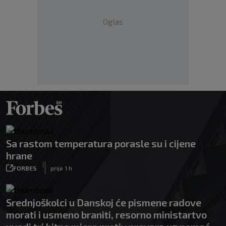
Oglas
Sa rastom temperatura porasle su i cijene
hrane
|
FORBES
prije 1 h
Srednjoškolci u Danskoj će pismene radove
morati i usmeno braniti, resorno ministartvo