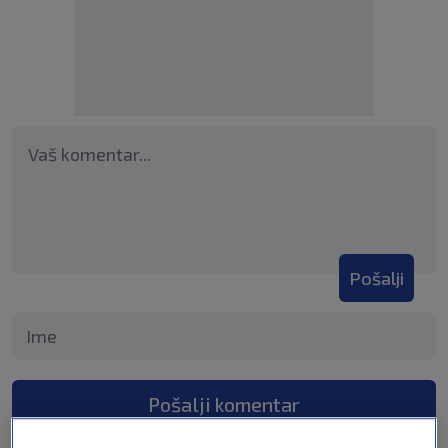
Pošalji
Pošalji komentar