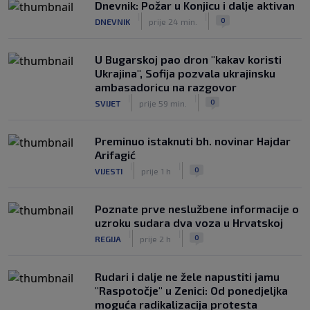
Dnevnik: Požar u Konjicu i dalje aktivan
|
|
0
DNEVNIK
prije 24 min.
Infantino nekada poručivao: "Novac
FIFA-e je vaš novac", danas se suočava
s najvećom krizom
U Bugarskoj pao dron "kakav koristi
|
|
0
NOGOMET
prije 3 h
Ukrajina", Sofija pozvala ukrajinsku
ambasadoricu na razgovor
|
|
0
SVIJET
prije 59 min.
Preminuo istaknuti bh. novinar Hajdar
Arifagić
|
|
0
VIJESTI
prije 1 h
Poznate prve neslužbene informacije o
uzroku sudara dva voza u Hrvatskoj
|
|
0
REGIJA
prije 2 h
Rudari i dalje ne žele napustiti jamu
"Raspotočje" u Zenici: Od ponedjeljka
moguća radikalizacija protesta