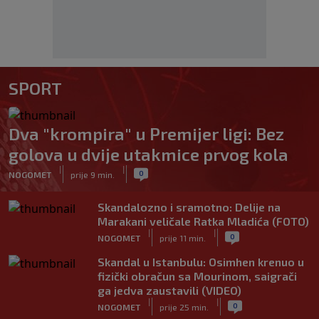
SPORT
Dva "krompira" u Premijer ligi: Bez
golova u dvije utakmice prvog kola
|
|
0
NOGOMET
prije 9 min.
Skandalozno i sramotno: Delije na
Marakani veličale Ratka Mladića (FOTO)
|
|
0
NOGOMET
prije 11 min.
Skandal u Istanbulu: Osimhen krenuo u
fizički obračun sa Mourinom, saigrači
ga jedva zaustavili (VIDEO)
|
|
0
NOGOMET
prije 25 min.