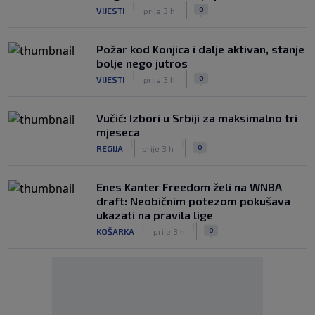
|
|
0
VIJESTI
prije 3 h
Požar kod Konjica i dalje aktivan, stanje
bolje nego jutros
|
|
0
VIJESTI
prije 3 h
Vučić: Izbori u Srbiji za maksimalno tri
mjeseca
|
|
0
REGIJA
prije 3 h
Enes Kanter Freedom želi na WNBA
draft: Neobičnim potezom pokušava
ukazati na pravila lige
|
|
0
KOŠARKA
prije 3 h