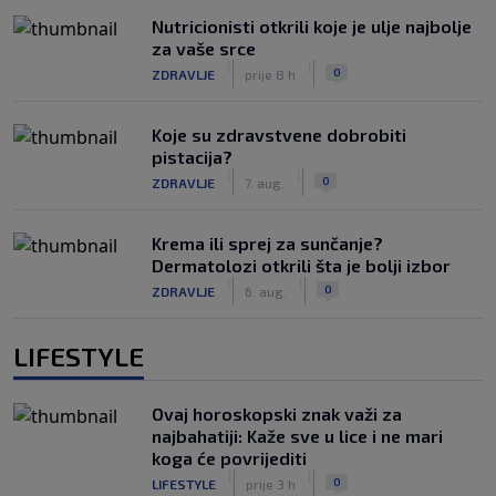
Nutricionisti otkrili koje je ulje najbolje
za vaše srce
|
|
0
ZDRAVLJE
prije 8 h
Koje su zdravstvene dobrobiti
pistacija?
|
|
0
ZDRAVLJE
7. aug.
Krema ili sprej za sunčanje?
Dermatolozi otkrili šta je bolji izbor
|
|
0
ZDRAVLJE
6. aug.
LIFESTYLE
Ovaj horoskopski znak važi za
najbahatiji: Kaže sve u lice i ne mari
koga će povrijediti
|
|
0
LIFESTYLE
prije 3 h