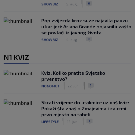
|
|
0
SHOWBIZ
5. aug.
Pop zvijezda kroz suze najavila pauzu
u karijeri: Ariana Grande pojasnila zašto
se povlači iz javnog života
|
|
0
SHOWBIZ
4. aug.
N1 KVIZ
Kviz: Koliko pratite Svjetsko
prvenstvo?
|
|
1
NOGOMET
22. jun.
Skrati vrijeme do utakmice uz naš kviz:
Pokaži šta znaš o Zmajevima i zauzmi
prvo mjesto na tabeli
|
|
1
LIFESTYLE
12. jun.