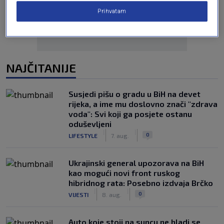
Prihvatam
NAJČITANIJE
Susjedi pišu o gradu u BiH na devet
rijeka, a ime mu doslovno znači "zdrava
voda": Svi koji ga posjete ostanu
oduševljeni
|
|
0
LIFESTYLE
7. aug.
Ukrajinski general upozorava na BiH
kao mogući novi front ruskog
hibridnog rata: Posebno izdvaja Brčko
|
|
0
VIJESTI
8. aug.
Auto koje stoji na suncu ne hladi se