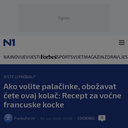
Oglas
NAJNOVIJE
VIJESTI
SPORT
SVIJET
MAGAZIN
ZDRAVLJE
JESTE LI PROBALI?
Ako volite palačinke, obožavat
ćete ovaj kolač: Recept za voćne
francuske kocke
0
Punkufer.hr
COOKING
|
02. jun. 2026. 23:00
|
|