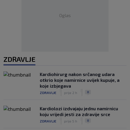
Oglas
ZDRAVLJE
Kardiohirurg nakon srčanog udara
otkrio koje namirnice uvijek kupuje, a
koje izbjegava
|
|
0
ZDRAVLJE
prije 2 h
Kardiolozi izdvajaju jednu namirnicu
koju vrijedi jesti za zdravije srce
|
|
0
ZDRAVLJE
prije 5 h