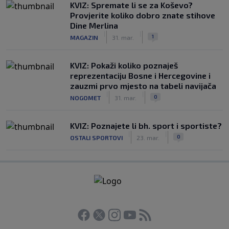
KVIZ: Spremate li se za Koševo?
Provjerite koliko dobro znate stihove
Dine Merlina
|
|
1
MAGAZIN
31. mar.
KVIZ: Pokaži koliko poznaješ
reprezentaciju Bosne i Hercegovine i
zauzmi prvo mjesto na tabeli navijača
|
|
0
NOGOMET
31. mar.
KVIZ: Poznajete li bh. sport i sportiste?
|
|
0
OSTALI SPORTOVI
23. mar.