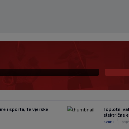
! Talentovani ofanzivac
na Santiago Bernabeu
re i sporta, te vjerske
Toplotni va
električne e
|
SVIJET
prij