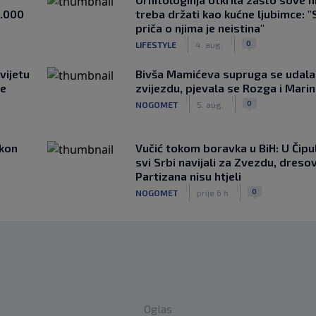
1.000
treba držati kao kućne ljubimce: "
priča o njima je neistina"
|
|
0
LIFESTYLE
4. aug.
vijetu
Bivša Mamićeva supruga se udala
ve
zvijezdu, pjevala se Rozga i Mari
|
|
0
NOGOMET
5. aug.
akon
Vučić tokom boravka u BiH: U Čipul
svi Srbi navijali za Zvezdu, dreso
Partizana nisu htjeli
|
|
0
NOGOMET
prije 6 h
Oglas