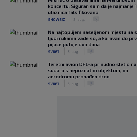
koncertu: Siguran sam da je najmanje 
ulaznica falsifikovano
|
|
0
SHOWBIZ
5. aug.
Na najtoplijem naseljenom mjestu na s
ljudi rukama vade so, a karavan do pr
pijace putuje dva dana
|
|
0
SVIJET
5. aug.
Teretni avion DHL-a prinudno sletio n
sudara s nepoznatim objektom, na
aerodromu pronađen dron
|
|
0
SVIJET
5. aug.