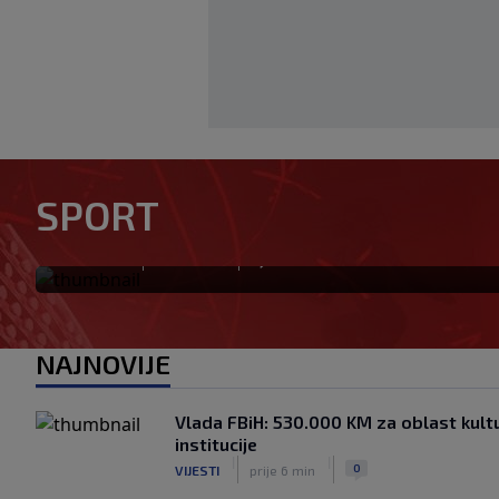
Real Madrid je oborio rekord
SPORT
za 135 miliona eura stigao 
|
|
0
NOGOMET
prije 6 min
NAJNOVIJE
Vlada FBiH: 530.000 KM za oblast kultu
institucije
|
|
0
VIJESTI
prije 6 min