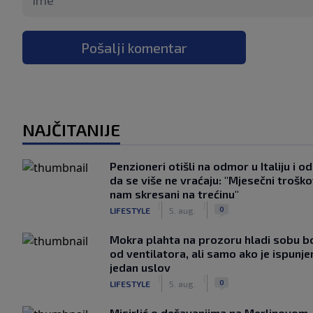
Pošalji komentar
NAJČITANIJE
Penzioneri otišli na odmor u Italiju i odl
da se više ne vraćaju: "Mjesečni troško
nam skresani na trećinu"
|
|
0
LIFESTYLE
5. aug.
Mokra plahta na prozoru hladi sobu bo
od ventilatora, ali samo ako je ispunje
jedan uslov
|
|
0
LIFESTYLE
5. aug.
Misirlić o dešavanjima na Merlinovom