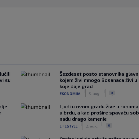
učili
Šezdeset posto stanovnika glavn
vi su
kojem živi mnogo Bosanaca živi u
koje daje grad
|
|
0
EKONOMIJA
5. aug.
lje
Ljudi u ovom gradu žive u rupama
n
u brdu, a kad prošire spavaću so
nađu drago kamenje
|
|
0
LIFESTYLE
2. aug.
Ornitologinja otkrila zašto sove n