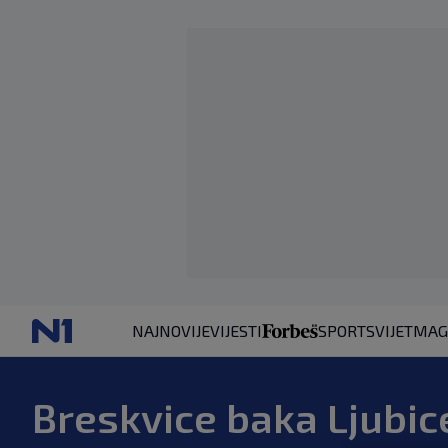
NAJNOVIJE
VIJESTI
SPORT
SVIJET
MAG
Breskvice baka Ljubice