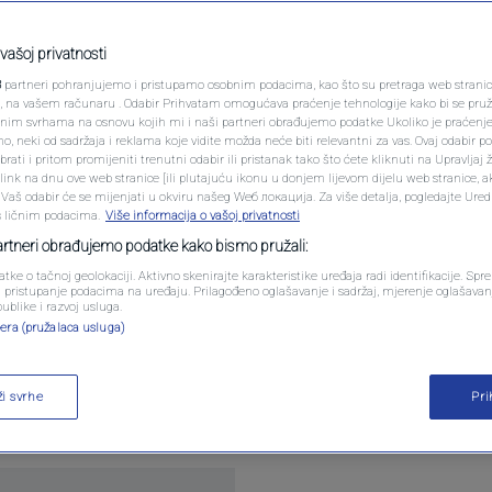
PODCAST
 kolač koji spaja
N1 SPECIJAL
vašoj privatnosti
3
partneri pohranjujemo i pristupamo osobnim podacima, kao što su pretraga web stranica 
FENOMENI
ri, na vašem računaru . Odabir Prihvatam omogućava praćenje tehnologije kako bi se pruž
anim svrhama na osnovu kojih mi i naši partneri obrađujemo podatke Ukoliko je praćenj
entara
 neki od sadržaja i reklama koje vidite možda neće biti relevantni za vas. Ovaj odabir p
NEISTRAŽENO
ati i pritom promijeniti trenutni odabir ili pristanak tako što ćete kliknuti na Upravljaj 
ink na dnu ove web stranice [ili plutajuću ikonu u donjem lijevom dijelu web stranice, a
VIRALNO
. Vaš odabir će se mijenjati u okviru našeg Wеб локација. Za više detalja, pogledajte Ure
s ličnim podacima.
Više informacija o vašoj privatnosti
FOTO
partneri obrađujemo podatke kako bismo pružali:
atke o tačnoj geolokaciji. Aktivno skenirajte karakteristike uređaja radi identifikacije. Sp
PROMO
li pristupanje podacima na uređaju. Prilagođeno oglašavanje i sadržaj, mjerenje oglašavanj
publike i razvoj usluga.
aze našim ekranima, rijetki su oni koji uspiju da 
era (pružalaca usluga)
VIDEO
e. Upravo je takav profil Balkanvice, koji kroz jedn
 Balkan zaista jeste: porodica, domaća hrana i mal
ži svrhe
Pr
e