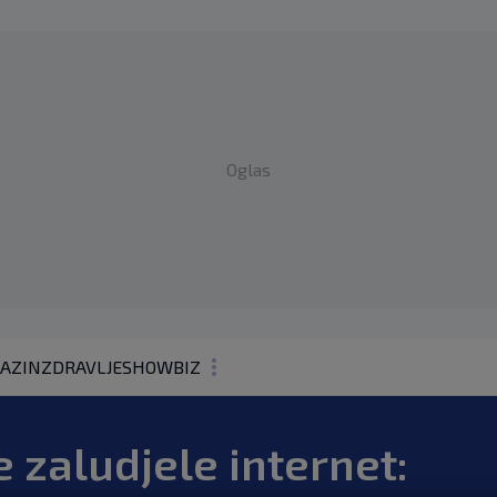
Oglas
AZIN
ZDRAVLJE
SHOWBIZ
KOLUMNE
 zaludjele internet: