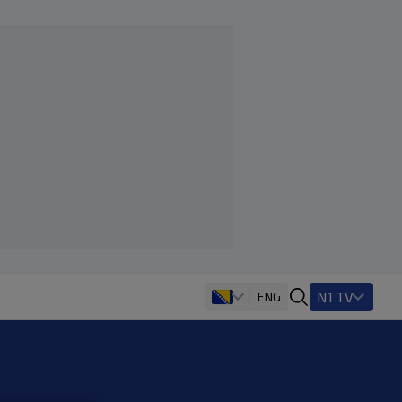
N1 TV
ENG