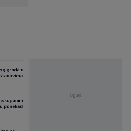
og grada u
 stanovima
Oglas
 iskopanim
bu ponekad
ikad ne