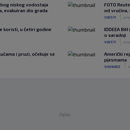
Zbog niskog vodostaja
FOTO Reuter
a, evakuiran dio grada
od vrućina, 
|
VIJESTI
prij
koristi, u četiri godine
IDDEEA BiH
o saradnji
|
VIJESTI
prij
ućama i pruzi, očekuje se
Američki re
pjesmama
|
SHOWBIZ
p
Oglas