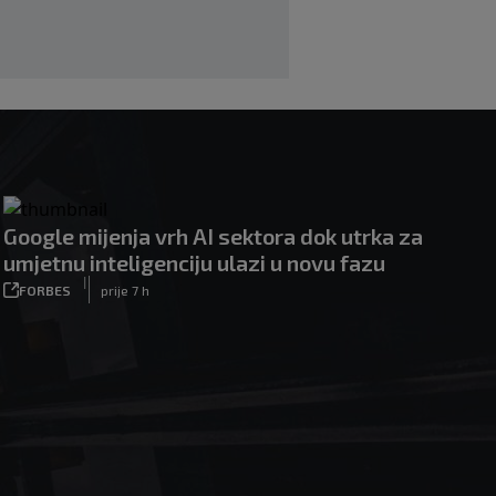
|
|
0
NOGOMET
prije 2 h
Google mijenja vrh AI sektora dok utrka za
umjetnu inteligenciju ulazi u novu fazu
|
FORBES
prije 7 h