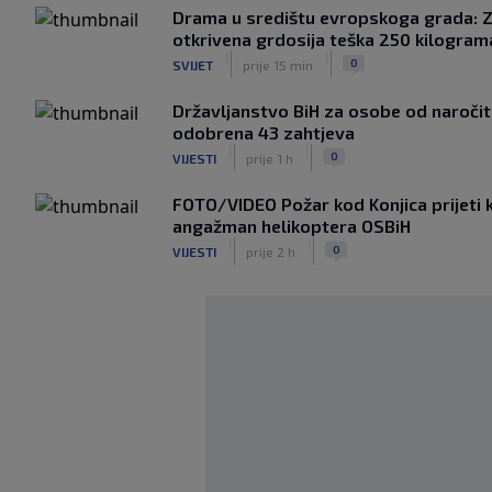
Drama u središtu evropskoga grada: 
otkrivena grdosija teška 250 kilogram
|
|
0
SVIJET
prije 15 min
Državljanstvo BiH za osobe od naročite 
odobrena 43 zahtjeva
|
|
0
VIJESTI
prije 1 h
FOTO/VIDEO Požar kod Konjica prijeti k
angažman helikoptera OSBiH
|
|
0
VIJESTI
prije 2 h