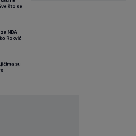
Sve što se
 za NBA
nko Rokvić
jićima su
ve