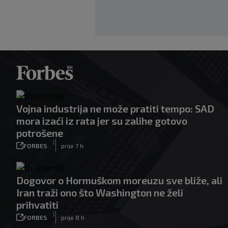
Vojna industrija ne može pratiti tempo: SAD
mora izaći iz rata jer su zalihe gotovo
potrošene
|
FORBES
prije 7 h
Dogovor o Hormuškom moreuzu sve bliže, ali
Iran traži ono što Washington ne želi
prihvatiti
|
FORBES
prije 8 h