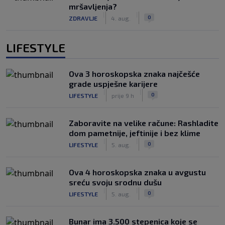
mršavljenja?
|
|
0
ZDRAVLJE
4. aug.
LIFESTYLE
Ova 3 horoskopska znaka najčešće
grade uspješne karijere
|
|
0
LIFESTYLE
prije 9 h
Zaboravite na velike račune: Rashladite
dom pametnije, jeftinije i bez klime
|
|
0
LIFESTYLE
5. aug.
Ova 4 horoskopska znaka u avgustu
sreću svoju srodnu dušu
|
|
0
LIFESTYLE
5. aug.
Bunar imа 3.500 stepenica koje se