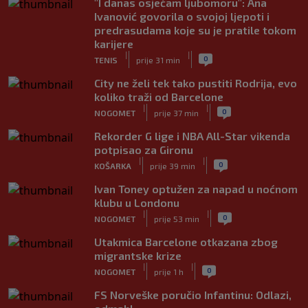
"I danas osjećam ljubomoru": Ana
Ivanović govorila o svojoj ljepoti i
predrasudama koje su je pratile tokom
karijere
|
|
0
TENIS
prije 31 min
City ne želi tek tako pustiti Rodrija, evo
koliko traži od Barcelone
|
|
0
NOGOMET
prije 37 min
Rekorder G lige i NBA All-Star vikenda
potpisao za Gironu
|
|
0
KOŠARKA
prije 39 min
Ivan Toney optužen za napad u noćnom
klubu u Londonu
|
|
0
NOGOMET
prije 53 min
Utakmica Barcelone otkazana zbog
migrantske krize
|
|
0
NOGOMET
prije 1 h
FS Norveške poručio Infantinu: Odlazi,