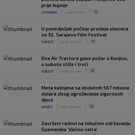
prije kupnje
|
|
0
COOKING
prije 41 min
U ponedjeljak počinje prodaja ulaznica
za 32. Sarajevo Film Festival
|
|
0
VIJESTI
prije 48 min
Dva Air Tractora gase požar u Konjicu,
u subotu stiže i treći
|
|
0
VIJESTI
prije 53 min
Meta kažnjena sa dodatnih 567 miliona
dolara zbog ugrožavanja sigurnosti
djece
|
|
0
SVIJET
prije 56 min
Završeni radovi na tekućem održavanju
Spomenika 'Vječna vatra'
|
|