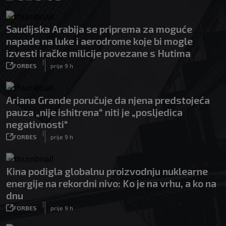
Saudijska Arabija se priprema za moguće
napade na luke i aerodrome koje bi mogle
izvesti iračke milicije povezane s Hutima
|
FORBES
prije 9 h
Ariana Grande poručuje da njena predstojeća
pauza „nije ishitrena“ niti je „posljedica
negativnosti“
|
FORBES
prije 9 h
Kina podigla globalnu proizvodnju nuklearne
energije na rekordni nivo: Ko je na vrhu, a ko na
dnu
|
FORBES
prije 9 h