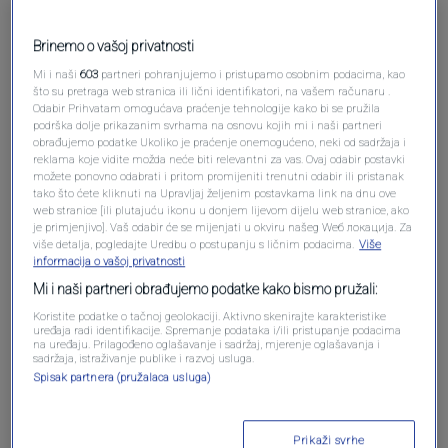
Brinemo o vašoj privatnosti
Mi i naši
603
partneri pohranjujemo i pristupamo osobnim podacima, kao
što su pretraga web stranica ili lični identifikatori, na vašem računaru .
Odabir Prihvatam omogućava praćenje tehnologije kako bi se pružila
podrška dolje prikazanim svrhama na osnovu kojih mi i naši partneri
obrađujemo podatke Ukoliko je praćenje onemogućeno, neki od sadržaja i
reklama koje vidite možda neće biti relevantni za vas. Ovaj odabir postavki
možete ponovno odabrati i pritom promijeniti trenutni odabir ili pristanak
tako što ćete kliknuti na Upravljaj željenim postavkama link na dnu ove
Oglas
web stranice [ili plutajuću ikonu u donjem lijevom dijelu web stranice, ako
je primjenjivo]. Vaš odabir će se mijenjati u okviru našeg Wеб локација. Za
više detalja, pogledajte Uredbu o postupanju s ličnim podacima.
Više
informacija o vašoj privatnosti
Mi i naši partneri obrađujemo podatke kako bismo pružali:
Koristite podatke o tačnoj geolokaciji. Aktivno skenirajte karakteristike
uređaja radi identifikacije. Spremanje podataka i/ili pristupanje podacima
na uređaju. Prilagođeno oglašavanje i sadržaj, mjerenje oglašavanja i
sadržaja, istraživanje publike i razvoj usluga.
Spisak partnera (pružalaca usluga)
Prikaži svrhe