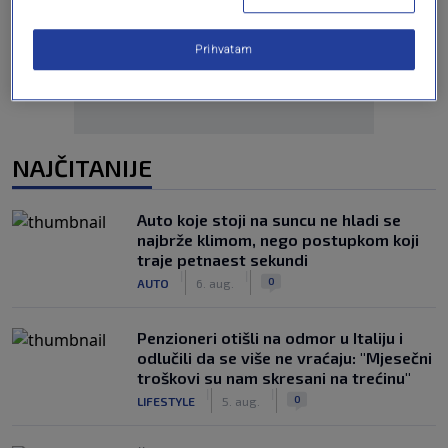
Oglas
Prihvatam
NAJČITANIJE
Auto koje stoji na suncu ne hladi se
najbrže klimom, nego postupkom koji
traje petnaest sekundi
|
|
0
AUTO
6. aug.
Penzioneri otišli na odmor u Italiju i
odlučili da se više ne vraćaju: "Mjesečni
troškovi su nam skresani na trećinu"
|
|
0
LIFESTYLE
5. aug.