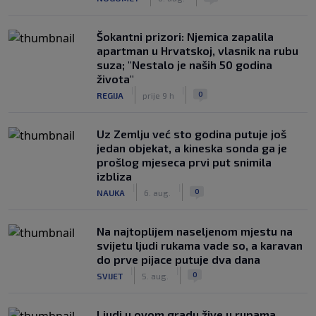
Šokantni prizori: Njemica zapalila
apartman u Hrvatskoj, vlasnik na rubu
suza; "Nestalo je naših 50 godina
života"
|
|
0
REGIJA
prije 9 h
Uz Zemlju već sto godina putuje još
jedan objekat, a kineska sonda ga je
prošlog mjeseca prvi put snimila
izbliza
|
|
0
NAUKA
6. aug.
Na najtoplijem naseljenom mjestu na
svijetu ljudi rukama vade so, a karavan
do prve pijace putuje dva dana
|
|
0
SVIJET
5. aug.
Ljudi u ovom gradu žive u rupama