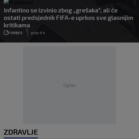
Infantino se izvinio zbog „grešaka“, ali će
ostati predsjednik FIFA-e uprkos sve glasnijim
kritikama
|
FORBES
prije 9 h
Oglas
ZDRAVLJE