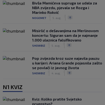
Bivša Mamićeva supruga se udala za
NBA zvijezdu, pjevala se Rozga i
Marinko Rokvić
|
|
0
NOGOMET
5. aug.
Misirlić o dešavanjima na Merlinovom
koncertu: Siguran sam da je najmanje
1.000 ulaznica falsifikovano
|
|
0
SHOWBIZ
5. aug.
Pop zvijezda kroz suze najavila pauzu
u karijeri: Ariana Grande pojasnila zašto
se povlači iz javnog života
|
|
0
SHOWBIZ
4. aug.
N1 KVIZ
Kviz: Koliko pratite Svjetsko
prvenstvo?