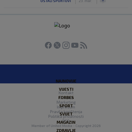
OSTALI SPORTOVI
23. mar.
NAJNOVIJE
VIJESTI
Kontakt
FORBES
O nama
Marketing
SPORT
Impresum
Pravila korištenja
SVIJET
Politika privatnosti
RSS
MAGAZIN
Member of
United Media
- Copyright 2026
ZDRAVLJE