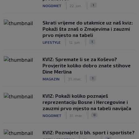
|
|
1
NOGOMET
22. jun.
Skrati vrijeme do utakmice uz naš kviz:
Pokaži šta znaš o Zmajevima i zauzmi
prvo mjesto na tabeli
|
|
1
LIFESTYLE
12. jun.
KVIZ: Spremate li se za Koševo?
Provjerite koliko dobro znate stihove
Dine Merlina
|
|
1
MAGAZIN
31. mar.
KVIZ: Pokaži koliko poznaješ
reprezentaciju Bosne i Hercegovine i
zauzmi prvo mjesto na tabeli navijača
|
|
0
NOGOMET
31. mar.
KVIZ: Poznajete li bh. sport i sportiste?
|
|
0