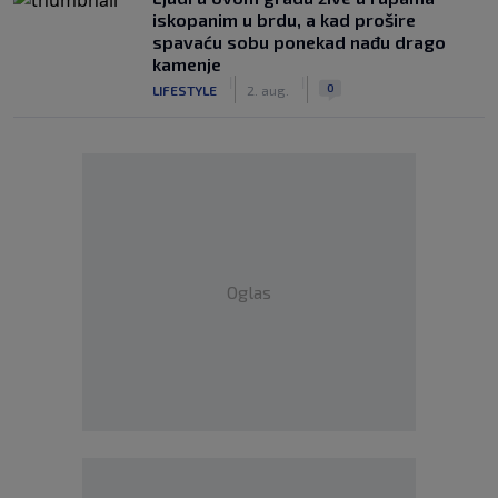
iskopanim u brdu, a kad prošire
spavaću sobu ponekad nađu drago
kamenje
|
|
0
LIFESTYLE
2. aug.
Oglas