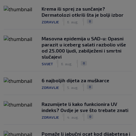
Krema ili sprej za sunčanje?
Dermatolozi otkrili šta je bolji izbor
|
|
0
ZDRAVLJE
6. aug.
Masovna epidemija u SAD-u: Opasni
parazit u iceberg salati razbolio više
od 25.000 ljudi, zabilježeni i smrtni
slučajevi
|
|
0
SVIJET
6. aug.
6 najboljih dijeta za muškarce
|
|
0
ZDRAVLJE
5. aug.
Razumijete li kako funkcionira UV
indeks? Ovdje je sve što trebate znati
|
|
0
ZDRAVLJE
4. aug.
Pomaže li jabučni ocat kod dijabetesa i