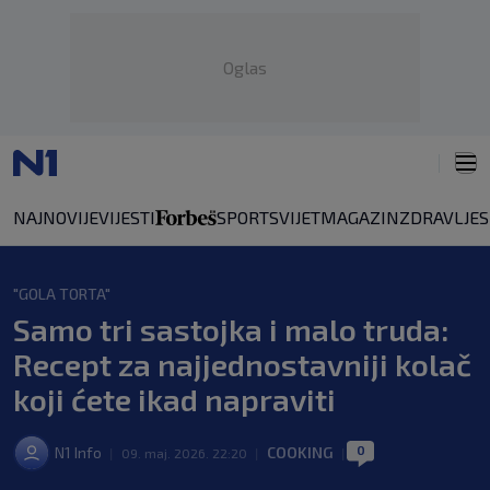
Oglas
NAJNOVIJE
VIJESTI
SPORT
SVIJET
MAGAZIN
ZDRAVLJE
"GOLA TORTA"
Samo tri sastojka i malo truda:
Recept za najjednostavniji kolač
koji ćete ikad napraviti
0
N1 Info
COOKING
|
09. maj. 2026. 22:20
|
|