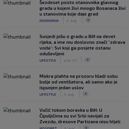
Šezdeset posto stanovnika glavnog
grada u kojem živi mnogo Bosanaca živi
u stanovima koje daje grad
|
|
0
EKONOMIJA
5. aug.
Susjedi pišu o gradu u BiH na devet
rijeka, a ime mu doslovno znači "zdrava
voda": Svi koji ga posjete ostanu
oduševljeni
|
|
0
LIFESTYLE
prije 3 h
Mokra plahta na prozoru hladi sobu
bolje od ventilatora, ali samo ako je
ispunjen jedan uslov
|
|
0
LIFESTYLE
5. aug.
Vučić tokom boravka u BiH: U
Čipuljićima su svi Srbi navijali za
Zvezdu, dresove Partizana nisu htjeli
|
|
0
NOGOMET
6. aug.