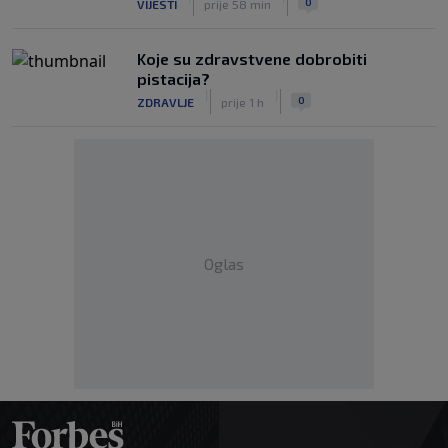
0
VIJESTI
prije 58 min
Koje su zdravstvene dobrobiti
pistacija?
|
|
0
ZDRAVLJE
prije 1 h
Oglas