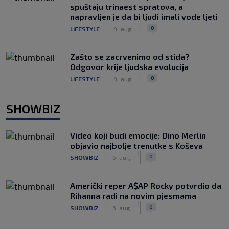
spuštaju trinaest spratova, a
napravljen je da bi ljudi imali vode ljeti
|
|
0
LIFESTYLE
4. aug.
Zašto se zacrvenimo od stida?
Odgovor krije ljudska evolucija
|
|
0
LIFESTYLE
4. aug.
SHOWBIZ
Video koji budi emocije: Dino Merlin
objavio najbolje trenutke s Koševa
|
|
0
SHOWBIZ
6. aug.
Američki reper A$AP Rocky potvrdio da
Rihanna radi na novim pjesmama
|
|
0
SHOWBIZ
6. aug.