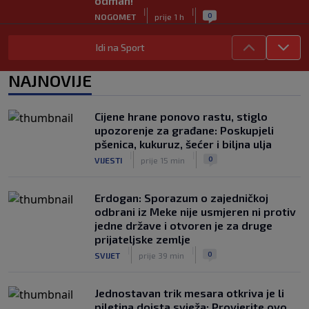
odmah!
|
|
0
NOGOMET
prije 1 h
Bila je sportska zvijezda, a onda otišla
Idi na Sport
u penziju: Sada oduševila akrobacijama
u bikiniju (FOTO+VIDEO)
NAJNOVIJE
|
|
0
OSTALI SPORTOVI
prije 2 h
Zekić pred prvo kolo protiv Radnika:
Cijene hrane ponovo rastu, stiglo
Dva igrača van stroja, vrijedno smo
upozorenje za građane: Poskupjeli
radili i požrtvovano (VIDEO)
pšenica, kukuruz, šećer i biljna ulja
|
|
0
NOGOMET
prije 4 h
|
|
0
VIJESTI
prije 15 min
Erdogan: Sporazum o zajedničkoj
odbrani iz Meke nije usmjeren ni protiv
jedne države i otvoren je za druge
prijateljske zemlje
|
|
0
SVIJET
prije 39 min
Jednostavan trik mesara otkriva je li
piletina doista svježa: Provjerite ovo