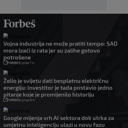
Vojna industrija ne može pratiti tempo: SAD
mora izaći iz rata jer su zalihe gotovo
potrošene
FORBES
|
prije 7 h
Želio je svijetu dati besplatnu električnu
energiju: Investitor je tada postavio jedno
pitanje koje je promijenilo historiju
FORBES
|
prije 8 h
Google mijenja vrh AI sektora dok utrka za
umjetnu inteligenciju ulazi u novu fazu