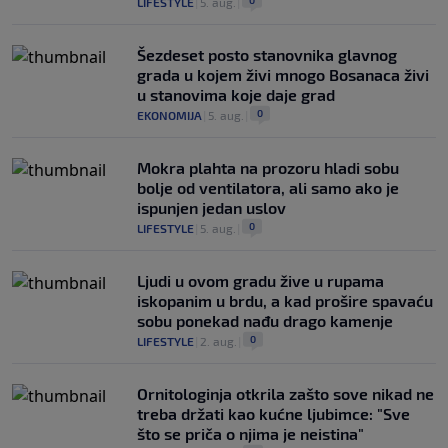
0
LIFESTYLE
|
5. aug.
|
Šezdeset posto stanovnika glavnog
grada u kojem živi mnogo Bosanaca živi
u stanovima koje daje grad
0
EKONOMIJA
|
5. aug.
|
Mokra plahta na prozoru hladi sobu
bolje od ventilatora, ali samo ako je
ispunjen jedan uslov
0
LIFESTYLE
|
5. aug.
|
Ljudi u ovom gradu žive u rupama
iskopanim u brdu, a kad prošire spavaću
sobu ponekad nađu drago kamenje
0
LIFESTYLE
|
2. aug.
|
Ornitologinja otkrila zašto sove nikad ne
treba držati kao kućne ljubimce: "Sve
što se priča o njima je neistina"