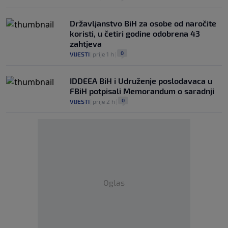
Državljanstvo BiH za osobe od naročite
koristi, u četiri godine odobrena 43
zahtjeva
0
VIJESTI
|
prije 1 h
|
IDDEEA BiH i Udruženje poslodavaca u
FBiH potpisali Memorandum o saradnji
0
VIJESTI
|
prije 2 h
|
Oglas