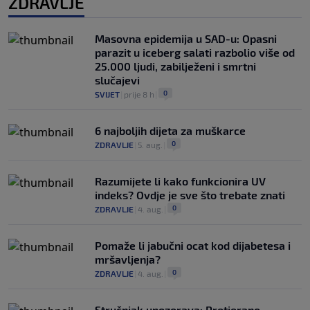
ZDRAVLJE
Masovna epidemija u SAD-u: Opasni
parazit u iceberg salati razbolio više od
25.000 ljudi, zabilježeni i smrtni
slučajevi
0
SVIJET
|
prije 8 h
|
6 najboljih dijeta za muškarce
0
ZDRAVLJE
|
5. aug.
|
Razumijete li kako funkcionira UV
indeks? Ovdje je sve što trebate znati
0
ZDRAVLJE
|
4. aug.
|
Pomaže li jabučni ocat kod dijabetesa i
mršavljenja?
0
ZDRAVLJE
|
4. aug.
|
Stručnjak upozorava: Pretjerano