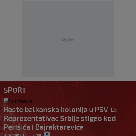
Oglas
SPORT
Raste balkanska kolonija u PSV-u:
Reprezentativac Srbije stigao kod
Perišića i Bajraktarevića
0
NOGOMET
|
prije 12 min
|