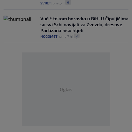
0
SVIJET
|
5. aug.
|
Vučić tokom boravka u BiH: U Čipuljićima
su svi Srbi navijali za Zvezdu, dresove
Partizana nisu htjeli
0
NOGOMET
|
prije 7 h
|
Oglas