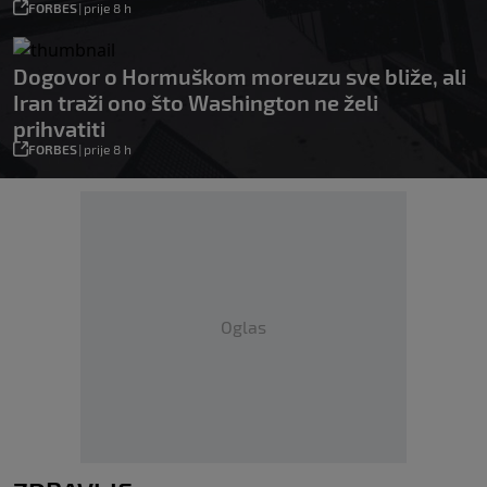
FORBES
|
prije 8 h
Dogovor o Hormuškom moreuzu sve bliže, ali
Iran traži ono što Washington ne želi
prihvatiti
FORBES
|
prije 8 h
Oglas