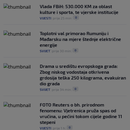
Vlada FBiH: 530.000 KM za oblast
kulture i sporta, te vjerske institucije
0
VIJESTI
|
prije 25 min
|
Toplotni val primorao Rumuniju i
Mađarsku na mjere štednje električne
energije
0
SVIJET
|
prije 30 min
|
Drama u središtu evropskoga grada:
Zbog niskog vodostaja otkrivena
grdosija teška 250 kilograma, evakuiran
dio grada
0
SVIJET
|
prije 34 min
|
FOTO Reuters o bh. prirodnom
fenomenu: Vjetrenica pruža spas od
vrućina, u pećini tokom cijele godine 11
stepeni
0
VIJESTI
|
prije 1 h
|