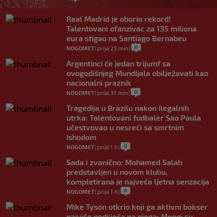
Real Madrid je oborio rekord!
Talentovani ofanzivac za 135 miliona
eura stigao na Santiago Bernabeu
0
NOGOMET
|
prije 25 min
|
Argentinci će jedan trijumf sa
ovogodišnjeg Mundijala obilježavati kao
nacionalni praznik
0
NOGOMET
|
prije 31 min
|
Tragedija u Brazilu nakon ilegalnih
utrka: Talentovani fudbaler Sao Paula
učestvovao u nesreći sa smrtnim
ishodom
0
NOGOMET
|
prije 1 h
|
Sada i zvanično: Mohamed Salah
predstavljen u novom klubu,
kompletirana je najveća ljetna senzacija
0
NOGOMET
|
prije 1 h
|
Mike Tyson otkrio koji ga aktivni bokser
najviše podsjeća na njega: Mnogi su