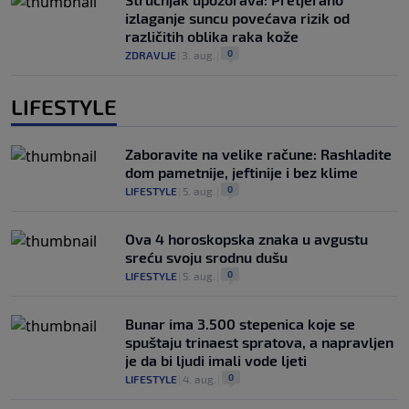
izlaganje suncu povećava rizik od
različitih oblika raka kože
0
ZDRAVLJE
|
3. aug.
|
LIFESTYLE
Zaboravite na velike račune: Rashladite
dom pametnije, jeftinije i bez klime
0
LIFESTYLE
|
5. aug.
|
Ova 4 horoskopska znaka u avgustu
sreću svoju srodnu dušu
0
LIFESTYLE
|
5. aug.
|
Bunar imа 3.500 stepenica koje se
spuštaju trinaest spratova, a napravljen
je da bi ljudi imali vode ljeti
0
LIFESTYLE
|
4. aug.
|