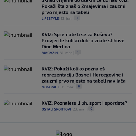
Pokaži šta znaš o Zmajevima i zauzmi
prvo mjesto na tabeli
1
LIFESTYLE
|
12. jun.
|
KVIZ: Spremate li se za Koševo?
Provjerite koliko dobro znate stihove
Dine Merlina
1
MAGAZIN
|
31. mar.
|
KVIZ: Pokaži koliko poznaješ
reprezentaciju Bosne i Hercegovine i
zauzmi prvo mjesto na tabeli navijača
0
NOGOMET
|
31. mar.
|
KVIZ: Poznajete li bh. sport i sportiste?
0
OSTALI SPORTOVI
|
23. mar.
|