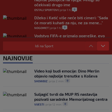
očekivali drugo ime
0
OSTALI SPORTOVI
|
prije 1 h
|
Džeko i Katić više neće biti cimeri: "Sada
će morati kuhati za nju, ne za mene..."
0
NOGOMET
|
prije 1 h
|
Vodstvo FIFA-e priznalo pogreške, evo
kakav je njegov stav prema Infantinu
Idi na Sport
0
NOGOMET
|
prije 2 h
|
Evo šta Sabalenka misli o testiranju pola
NAJNOVIJE
u ženskom tenisu
0
TENIS
|
prije 2 h
|
Video koji budi emocije: Dino Merlin
objavio najbolje trenutke s Koševa
0
SHOWBIZ
|
prije 2 min
|
Suljagić tvrdi da MUP RS nastavlja
pozivati saradnike Memorijalnog centra
0
VIJESTI
|
prije 12 min
|