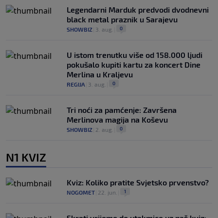
Legendarni Marduk predvodi dvodnevni
black metal praznik u Sarajevu
0
SHOWBIZ
|
3. aug.
|
U istom trenutku više od 158.000 ljudi
pokušalo kupiti kartu za koncert Dine
Merlina u Kraljevu
0
REGIJA
|
3. aug.
|
Tri noći za pamćenje: Završena
Merlinova magija na Koševu
0
SHOWBIZ
|
2. aug.
|
N1 KVIZ
Kviz: Koliko pratite Svjetsko prvenstvo?
1
NOGOMET
|
22. jun.
|
Skrati vrijeme do utakmice uz naš kviz: