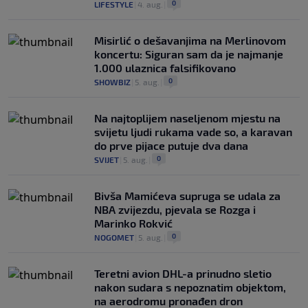
0
LIFESTYLE
|
4. aug.
|
Misirlić o dešavanjima na Merlinovom
koncertu: Siguran sam da je najmanje
1.000 ulaznica falsifikovano
0
SHOWBIZ
|
5. aug.
|
Na najtoplijem naseljenom mjestu na
svijetu ljudi rukama vade so, a karavan
do prve pijace putuje dva dana
0
SVIJET
|
5. aug.
|
Bivša Mamićeva supruga se udala za
NBA zvijezdu, pjevala se Rozga i
Marinko Rokvić
0
NOGOMET
|
5. aug.
|
Teretni avion DHL-a prinudno sletio
nakon sudara s nepoznatim objektom,
na aerodromu pronađen dron