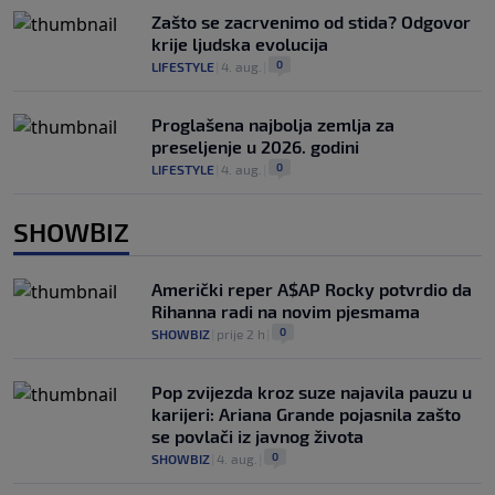
Zašto se zacrvenimo od stida? Odgovor
krije ljudska evolucija
0
LIFESTYLE
|
4. aug.
|
Proglašena najbolja zemlja za
preseljenje u 2026. godini
0
LIFESTYLE
|
4. aug.
|
SHOWBIZ
Američki reper A$AP Rocky potvrdio da
Rihanna radi na novim pjesmama
0
SHOWBIZ
|
prije 2 h
|
Pop zvijezda kroz suze najavila pauzu u
karijeri: Ariana Grande pojasnila zašto
se povlači iz javnog života
0
SHOWBIZ
|
4. aug.
|