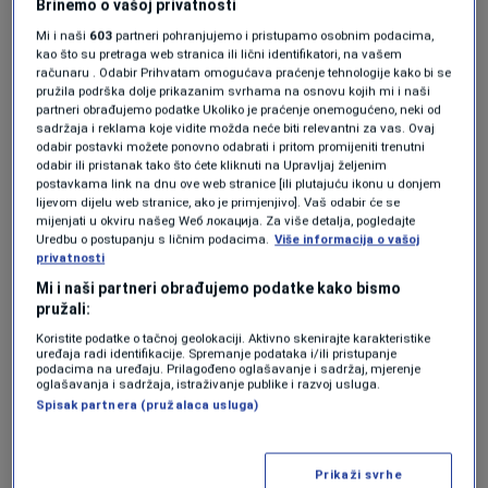
Brinemo o vašoj privatnosti
milionima godina i potom ih podvrgli daljim
Mi i naši
603
partneri pohranjujemo i pristupamo osobnim podacima,
kao što su pretraga web stranica ili lični identifikatori, na vašem
ispitivanjima.
računaru . Odabir Prihvatam omogućava praćenje tehnologije kako bi se
pružila podrška dolje prikazanim svrhama na osnovu kojih mi i naši
partneri obrađujemo podatke Ukoliko je praćenje onemogućeno, neki od
Cilj je proučiti izmjene tekstonskih ploča koje
sadržaja i reklama koje vidite možda neće biti relevantni za vas. Ovaj
odabir postavki možete ponovno odabrati i pritom promijeniti trenutni
su se desile prije oko 50 miliona godina.
odabir ili pristanak tako što ćete kliknuti na Upravljaj željenim
postavkama link na dnu ove web stranice [ili plutajuću ikonu u donjem
„Stvarno smo na najboljem mjestu na svijetu
lijevom dijelu web stranice, ako je primjenjivo]. Vaš odabir će se
mijenjati u okviru našeg Wеб локација. Za više detalja, pogledajte
ako želimo da razumijemo kako je nastala
Uredbu o postupanju s ličnim podacima.
Više informacija o vašoj
privatnosti
subdukcija ploča“,
kaže Gerad Dikens sa
Mi i naši partneri obrađujemo podatke kako bismo
Univerziteta Rajs u Teksasu.
pružali:
Koristite podatke o tačnoj geolokaciji. Aktivno skenirajte karakteristike
uređaja radi identifikacije. Spremanje podataka i/ili pristupanje
„Ova ekspedicija će odgovoriti na mnogo
podacima na uređaju. Prilagođeno oglašavanje i sadržaj, mjerenje
oglašavanja i sadržaja, istraživanje publike i razvoj usluga.
spornih pitanja o Zelandiji“
, dodaje Dikens.
Spisak partnera (pružalaca usluga)
https://twitter.com/CUNYWC/status/889549
Prikaži svrhe
506382970880