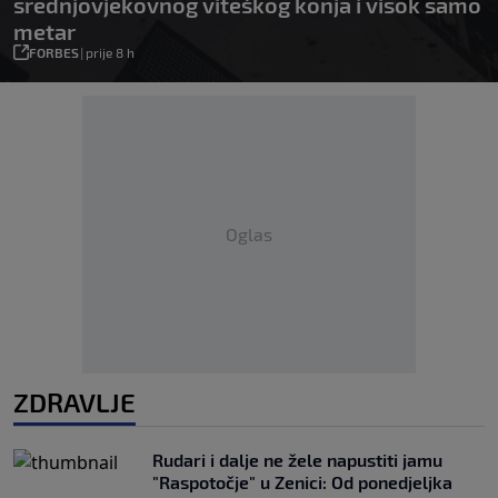
srednjovjekovnog viteškog konja i visok samo
metar
FORBES
|
prije 8 h
Oglas
ZDRAVLJE
Rudari i dalje ne žele napustiti jamu
"Raspotočje" u Zenici: Od ponedjeljka