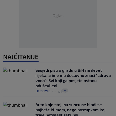
Oglas
NAJČITANIJE
Susjedi pišu o gradu u BiH na devet
rijeka, a ime mu doslovno znači "zdrava
voda": Svi koji ga posjete ostanu
oduševljeni
0
LIFESTYLE
|
7. aug.
|
Auto koje stoji na suncu ne hladi se
najbrže klimom, nego postupkom koji
traje petnaest sekundi