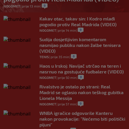
0
NOGOMET
|
prije 13 min
|
Kakav otac, takav sin: I Kodro mlađi
pogodio protiv Real Madrida (VIDEO)
0
NOGOMET
|
prije 14 min
|
Sudija dosjetljivim komentarom
nasmijao publiku nakon žalbe tenisera
(VIDEO)
0
TENIS
|
prije 35 min
|
Haos u Irskoj: Navijač utrčao na teren i
nasrnuo na gostujuće fudbalere (VIDEO)
0
NOGOMET
|
prije 50 min
|
Rivalstvo je ostalo po strani: Real
Madrid se oglasio nakon teškog gubitka
Lionela Messija
0
NOGOMET
|
prije 57 min
|
WNBA igračice odgovorile Kanteru
nakon provokacije: "Nećemo biti politički
pijuni"