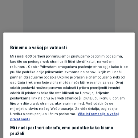
Pripremili su naši državljani koji žive i rade
Brinemo o vašoj privatnosti
tamo bogat program, a ono što je posebno
Mi i naši
603
partneri pohranjujemo i pristupamo osobnim podacima,
privuklo pažnju Amerikanaca bila je džinovska
kao što su pretraga web stranica ili lični identifikatori, na vašem
računaru . Odabir Prihvatam omogućava praćenje tehnologije kako bi se
džezva kafe ispred stadiona.
pružila podrška dolje prikazanim svrhama na osnovu kojih mi i naši
partneri obrađujemo podatke Ukoliko je praćenje onemogućeno, neki od
sadržaja i reklama koje vidite možda neće biti relevantni za vas. Ovaj
"Bosna i Hercegovina nije zaboravila ponijeti
odabir postavki možete ponovno odabrati i pritom promijeniti trenutni
ovaj ogromni lonac za kafu na Svjetsko
odabir ili pristanak tako što ćete kliknuti na Upravljaj željenim
postavkama link na dnu ove web stranice [ili plutajuću ikonu u donjem
prvenstvo", napisao je Fox uz snimak.
lijevom dijelu web stranice, ako je primjenjivo]. Vaš odabir će se
mijenjati u okviru našeg Wеб локација. Za više detalja, pogledajte
Uredbu o postupanju s ličnim podacima.
Više informacija o vašoj
Dodali su kako je riječ o najvećoj džezvi s
privatnosti
bosanskom kafom na svijetu.
Mi i naši partneri obrađujemo podatke kako bismo
pružali: