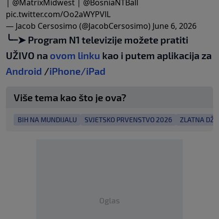
|
@MatrixMidwest
|
@BosniaNTBall
pic.twitter.com/Oo2aWYPVlL
— Jacob Cersosimo (@JacobCersosimo)
June 6, 2026
╰┈➤ Program N1 televizije možete pratiti
UŽIVO na
ovom linku
kao i putem aplikacija za
Android
/
iPhone/iPad
Više tema kao što je ova?
BIH NA MUNDIJALU
SVJETSKO PRVENSTVO 2026
ZLATNA DŽE
Oglas