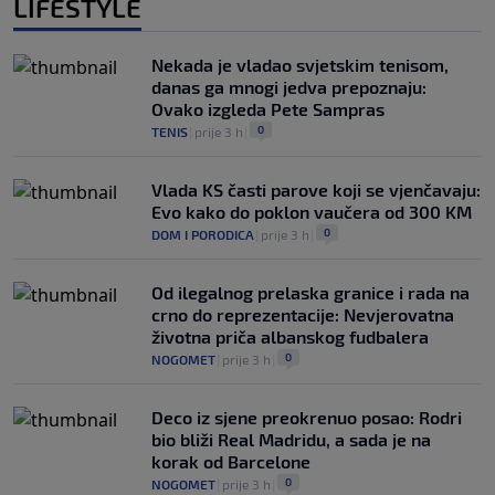
LIFESTYLE
Nekada je vladao svjetskim tenisom,
danas ga mnogi jedva prepoznaju:
Ovako izgleda Pete Sampras
0
TENIS
|
prije 3 h
|
Vlada KS časti parove koji se vjenčavaju:
Evo kako do poklon vaučera od 300 KM
0
DOM I PORODICA
|
prije 3 h
|
Od ilegalnog prelaska granice i rada na
crno do reprezentacije: Nevjerovatna
životna priča albanskog fudbalera
0
NOGOMET
|
prije 3 h
|
Deco iz sjene preokrenuo posao: Rodri
bio bliži Real Madridu, a sada je na
korak od Barcelone
0
NOGOMET
|
prije 3 h
|