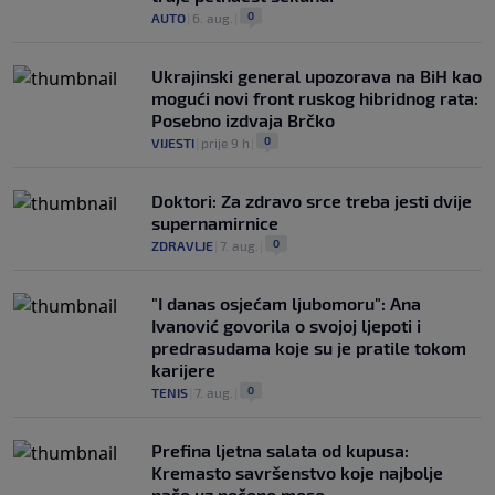
0
AUTO
|
6. aug.
|
Ukrajinski general upozorava na BiH kao
mogući novi front ruskog hibridnog rata:
Posebno izdvaja Brčko
0
VIJESTI
|
prije 9 h
|
Doktori: Za zdravo srce treba jesti dvije
supernamirnice
0
ZDRAVLJE
|
7. aug.
|
"I danas osjećam ljubomoru": Ana
Ivanović govorila o svojoj ljepoti i
predrasudama koje su je pratile tokom
karijere
0
TENIS
|
7. aug.
|
Prefina ljetna salata od kupusa:
Kremasto savršenstvo koje najbolje
paše uz pečeno meso