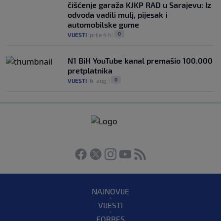
čišćenje garaža KJKP RAD u Sarajevu: Iz
odvoda vadili mulj, pijesak i
automobilske gume
0
VIJESTI
|
prije 4 h
|
N1 BiH YouTube kanal premašio 100.000
pretplatnika
0
VIJESTI
|
6. aug.
|
NAJNOVIJE
VIJESTI
FORBES