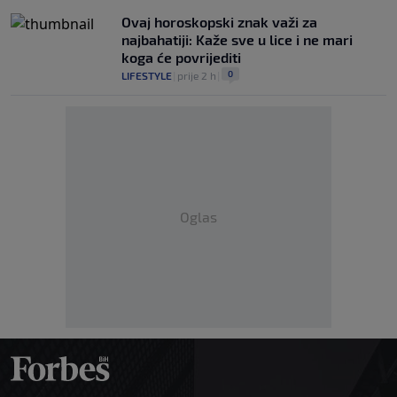
Ovaj horoskopski znak važi za
najbahatiji: Kaže sve u lice i ne mari
koga će povrijediti
0
LIFESTYLE
|
prije 2 h
|
Oglas