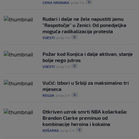
0
CRNA HRONIKA
|
prije 1 h
|
Rudari i dalje ne žele napustiti jamu
"Raspotočje" u Zenici: Od ponedjeljka
moguća radikalizacija protesta
0
VIJESTI
|
prije 1 h
|
Požar kod Konjica i dalje aktivan, stanje
bolje nego jutros
0
VIJESTI
|
prije 1 h
|
Vučić: Izbori u Srbiji za maksimalno tri
mjeseca
0
REGIJA
|
prije 2 h
|
Otkriven uzrok smrti NBA košarkaša:
Brandon Clarke preminuo od
kombinacije heroina i kokaina
0
KOŠARKA
|
prije 2 h
|