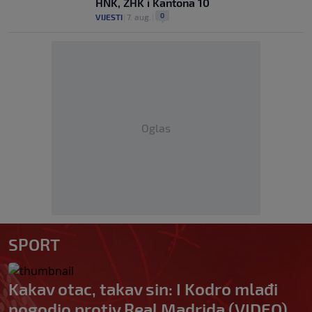
HNK, ZHK i Kantona 10
0
VIJESTI
|
7. aug.
|
Oglas
SPORT
Kakav otac, takav sin: I Kodro mlađi
pogodio protiv Real Madrida (VIDEO)