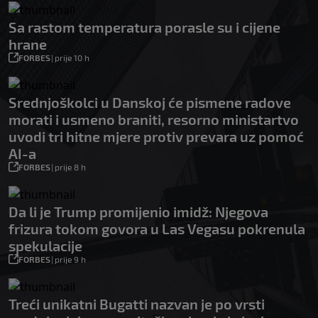
Sa rastom temperatura porasle su i cijene
hrane
FORBES
|
prije 10 h
Srednjoškolci u Danskoj će pismene radove
morati i usmeno braniti, resorno ministartvo
uvodi tri hitne mjere protiv prevara uz pomoć
AI-a
FORBES
|
prije 8 h
Da li je Trump promijenio imidž: Njegova
frizura tokom govora u Las Vegasu pokrenula
spekulacije
FORBES
|
prije 9 h
Treći unikatni Bugatti nazvan je po vrsti