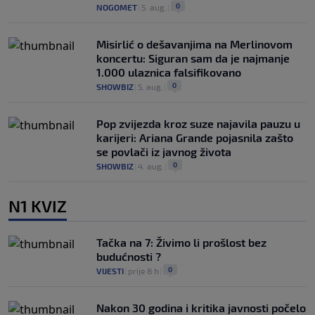
0
NOGOMET
|
5. aug.
|
Misirlić o dešavanjima na Merlinovom
koncertu: Siguran sam da je najmanje
1.000 ulaznica falsifikovano
0
SHOWBIZ
|
5. aug.
|
Pop zvijezda kroz suze najavila pauzu u
karijeri: Ariana Grande pojasnila zašto
se povlači iz javnog života
0
SHOWBIZ
|
4. aug.
|
N1 KVIZ
Tačka na 7: Živimo li prošlost bez
budućnosti ?
0
VIJESTI
|
prije 8 h
|
Nakon 30 godina i kritika javnosti počelo