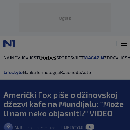
Oglas
NAJNOVIJE
VIJESTI
SPORT
SVIJET
MAGAZIN
ZDRAVLJE
S
Lifestyle
Nauka
Tehnologija
Razonoda
Auto
Američki Fox piše o džinovskoj
džezvi kafe na Mundijalu: "Može
li nam neko objasniti?" VIDEO
0
M. B.
LIFESTYLE
|
07. jun. 2026. 09:19
|
|