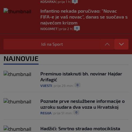
0
KOŠARKA
|
prije 1 h
|
Infantino nekada poručivao: "Novac
FIFA-e je vaš novac", danas se suočava s
najvećom krizom
0
NOGOMET
|
prije 2 h
|
Enes Kanter Freedom želi na WNBA
draft: Neobičnim potezom pokušava
Idi na Sport
ukazati na pravila lige
0
KOŠARKA
|
prije 2 h
|
NAJNOVIJE
Jakirovićev Hull City doživio prvi poraz
na pripremama, bolji bio Eintracht
Preminuo istaknuti bh. novinar Hajdar
0
NOGOMET
|
prije 2 h
|
Arifagić
0
VIJESTI
|
prije 26 min
|
Poznate prve neslužbene informacije o
uzroku sudara dva voza u Hrvatskoj
0
REGIJA
|
prije 51 min
|
Hadžići: Smrtno stradao motociklista