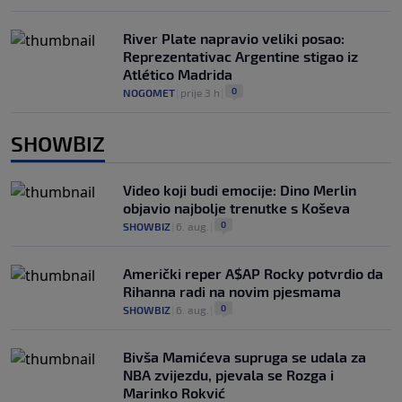
River Plate napravio veliki posao:
Reprezentativac Argentine stigao iz
Atlético Madrida
0
NOGOMET
|
prije 3 h
|
SHOWBIZ
Video koji budi emocije: Dino Merlin
objavio najbolje trenutke s Koševa
0
SHOWBIZ
|
6. aug.
|
Američki reper A$AP Rocky potvrdio da
Rihanna radi na novim pjesmama
0
SHOWBIZ
|
6. aug.
|
Bivša Mamićeva supruga se udala za
NBA zvijezdu, pjevala se Rozga i
Marinko Rokvić