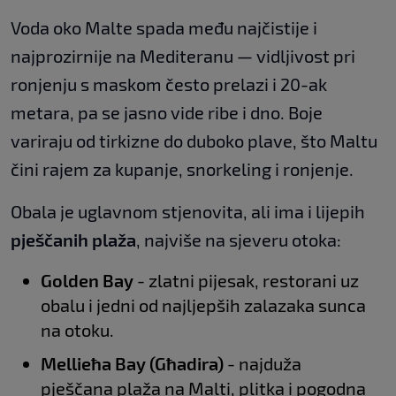
Voda oko Malte spada među najčistije i
najprozirnije na Mediteranu — vidljivost pri
ronjenju s maskom često prelazi i 20-ak
metara, pa se jasno vide ribe i dno. Boje
variraju od tirkizne do duboko plave, što Maltu
čini rajem za kupanje, snorkeling i ronjenje.
Obala je uglavnom stjenovita, ali ima i lijepih
pješčanih plaža
, najviše na sjeveru otoka:
Golden Bay
- zlatni pijesak, restorani uz
obalu i jedni od najljepših zalazaka sunca
na otoku.
Mellieħa Bay (Għadira)
- najduža
pješčana plaža na Malti, plitka i pogodna