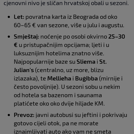
cjenovni nivo je sličan hrvatskoj obali u sezoni.
Let:
povratna karta iz Beograda od oko
60–65 € van sezone, više u julu i augustu.
Smještaj:
noćenje po osobi okvirno
25–30
€
u pristupačnijim opcijama; ljeti i u
luksuznijim hotelima znatno više.
Najpopularnije baze su
Sliema
i
St.
Julian's
(centralno, uz more, blizu
izlazaka), te
Mellieħa
i
Buġibba
(mirnije i
često povoljnije). U sezoni sobu u nekim
od hotela sa bazenom i saunama
platićete oko oko dvije hiljade KM.
Prevoz:
javni autobusi su jeftini i pokrivaju
gotovo cijeli otok, pa ne morate
iznajmljivati auto ako vam ne smeta