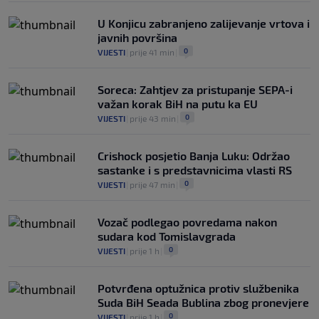
U Konjicu zabranjeno zalijevanje vrtova i
javnih površina
0
VIJESTI
|
prije 41 min
|
Soreca: Zahtjev za pristupanje SEPA-i
važan korak BiH na putu ka EU
0
VIJESTI
|
prije 43 min
|
Crishock posjetio Banja Luku: Održao
sastanke i s predstavnicima vlasti RS
0
VIJESTI
|
prije 47 min
|
Vozač podlegao povredama nakon
sudara kod Tomislavgrada
0
VIJESTI
|
prije 1 h
|
Potvrđena optužnica protiv službenika
Suda BiH Seada Bublina zbog pronevjere
0
VIJESTI
|
prije 1 h
|