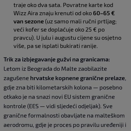
traje oko dva sata. Povratne karte kod
Wizz Aira znaju krenuti od oko
60–65 €
van sezone
(uz samo mali ručni prtljag;
veći kofer se doplaćuje oko 25 € po
pravcu). U julu i augustu cijene su osjetno
više, pa se isplati bukirati ranije.
Trik za izbjegavanje gužvi na granicama:
Letom iz Beograda do Malte zaobilazite
zagušene
hrvatske kopnene granične prelaze
,
gdje zna biti kilometarskih kolona — posebno
otkako je na snazi novi EU sistem granične
kontrole (EES — vidi sljedeći odjeljak). Sve
granične formalnosti obavljate na malteškom
aerodromu, gdje je proces po pravilu uređeniji i