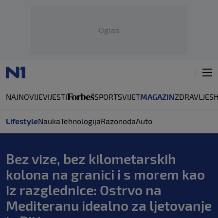
Oglas
NAJNOVIJE
VIJESTI
SPORT
SVIJET
MAGAZIN
ZDRAVLJE
S
Lifestyle
Nauka
Tehnologija
Razonoda
Auto
Bez vize, bez kilometarskih
kolona na granici i s morem kao
iz razglednice: Ostrvo na
Mediteranu idealno za ljetovanje