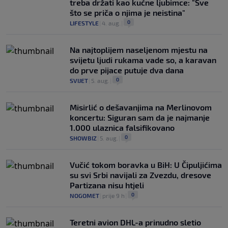
treba držati kao kućne ljubimce: "Sve
što se priča o njima je neistina"
0
LIFESTYLE
|
4. aug.
|
Na najtoplijem naseljenom mjestu na
svijetu ljudi rukama vade so, a karavan
do prve pijace putuje dva dana
0
SVIJET
|
5. aug.
|
Misirlić o dešavanjima na Merlinovom
koncertu: Siguran sam da je najmanje
1.000 ulaznica falsifikovano
0
SHOWBIZ
|
5. aug.
|
Vučić tokom boravka u BiH: U Čipuljićima
su svi Srbi navijali za Zvezdu, dresove
Partizana nisu htjeli
0
NOGOMET
|
prije 9 h
|
Teretni avion DHL-a prinudno sletio