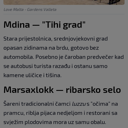
Love Malta - Gardens Valleta
Mdina — "Tihi grad"
Stara prijestolnica, srednjovjekovni grad
opasan zidinama na brdu, gotovo bez
automobila. Posebno je čaroban predvečer kad
se autobusi turista razađu i ostanu samo
kamene uličice i tišina.
Marsaxlokk — ribarsko selo
Šareni tradicionalni čamci
luzzu
s "očima" na
pramcu, riblja pijaca nedjeljom i restorani sa
svježim plodovima mora uz samu obalu.