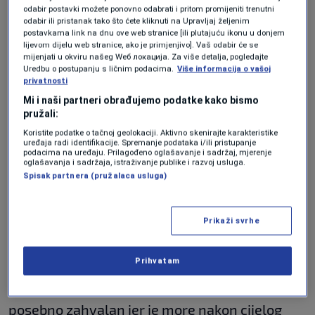
odabir postavki možete ponovno odabrati i pritom promijeniti trenutni
što će vam na početku biti jako zanimljivo, a
odabir ili pristanak tako što ćete kliknuti na Upravljaj željenim
postavkama link na dnu ove web stranice [ili plutajuću ikonu u donjem
valuta je euro.
lijevom dijelu web stranice, ako je primjenjivo]. Vaš odabir će se
mijenjati u okviru našeg Wеб локација. Za više detalja, pogledajte
Uredbu o postupanju s ličnim podacima.
Više informacija o vašoj
Kada ići
privatnosti
Mi i naši partneri obrađujemo podatke kako bismo
pružali:
Ljetna sezona na Malti je duga i pouzdana.
Koristite podatke o tačnoj geolokaciji. Aktivno skenirajte karakteristike
Najtoplji mjeseci su juli i august, kad
uređaja radi identifikacije. Spremanje podataka i/ili pristupanje
podacima na uređaju. Prilagođeno oglašavanje i sadržaj, mjerenje
temperature redovno prelaze 30°C, more je
oglašavanja i sadržaja, istraživanje publike i razvoj usluga.
Spisak partnera (pružalaca usluga)
toplo, ali su i gužve i cijene najveće.
Ako pitate iskusne putnike,
kraj maja, juni i
Prikaži svrhe
septembar
su najslađi period: more je dovoljno
Prihvatam
toplo za kupanje, dani su dugi i sunčani, a
vrućina nije nesnosna kao u julu. Septembar je
posebno zahvalan jer je more nakon cijelog