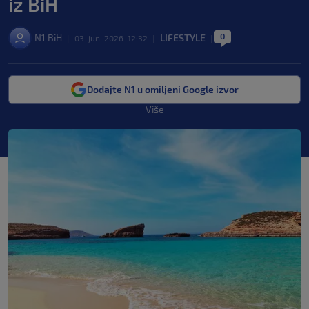
iz BiH
0
N1 BiH
LIFESTYLE
|
03. jun. 2026. 12:32
|
|
Dodajte N1 u omiljeni Google izvor
Više