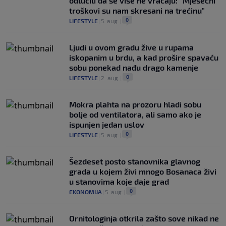
odlučili da se više ne vraćaju: "Mjesečni
troškovi su nam skresani na trećinu"
0
LIFESTYLE
|
5. aug.
|
Ljudi u ovom gradu žive u rupama
iskopanim u brdu, a kad prošire spavaću
sobu ponekad nađu drago kamenje
0
LIFESTYLE
|
2. aug.
|
Mokra plahta na prozoru hladi sobu
bolje od ventilatora, ali samo ako je
ispunjen jedan uslov
0
LIFESTYLE
|
5. aug.
|
Šezdeset posto stanovnika glavnog
grada u kojem živi mnogo Bosanaca živi
u stanovima koje daje grad
0
EKONOMIJA
|
5. aug.
|
Ornitologinja otkrila zašto sove nikad ne