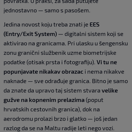
povratka. U praksi, za sada putujete
jednostavno — samo s pasošem.
Jedina novost koju treba znati je
EES
(Entry/Exit System)
— digitalni sistem koji se
aktivirao na granicama. Pri ulasku u šengensku
zonu granični službenik uzme biometrijske
podatke (otisak prsta i fotografiju).
Vi tu ne
popunjavate nikakav obrazac
i nema nikakve
naknade — sve odrađuje granica. Bitno je samo
da znate da upravo taj sistem stvara
velike
gužve na kopnenim prelazima
(poput
hrvatskih cestovnih granica), dok na
aerodromu prolazi brzo i glatko — još jedan
razlog da se na Maltu radije leti nego vozi.