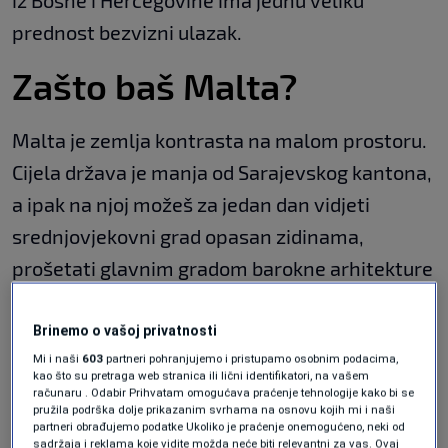
iz Bosne i Hercegovine ima jednu veliku
prednost bezvizni ulazak.
Zašto baš Malta?
Malta je zemlja kontrasta na malom prostoru.
Cijela država je manja od Sarajevskog kantona,
a ipak na njoj možeš za jedan dan vidjeti
srednjovjekovni grad opasan zidinama,
prošetati glavnim gradom barokne arhitekture
i okupati se u laguni boje koju ćeš teško
vjerovati da je stvarna.
Brinemo o vašoj privatnosti
Mi i naši
603
partneri pohranjujemo i pristupamo osobnim podacima,
Engleski je jedan od dva službena jezika (uz
kao što su pretraga web stranica ili lični identifikatori, na vašem
računaru . Odabir Prihvatam omogućava praćenje tehnologije kako bi se
malteški), pa nema jezičke barijere što
pružila podrška dolje prikazanim svrhama na osnovu kojih mi i naši
partneri obrađujemo podatke Ukoliko je praćenje onemogućeno, neki od
olakšava snalaženje. Vozi se lijevom stranom
sadržaja i reklama koje vidite možda neće biti relevantni za vas. Ovaj