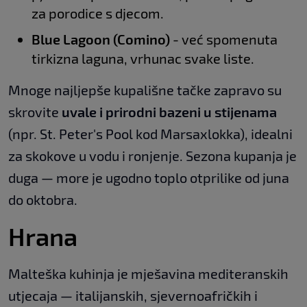
za porodice s djecom.
Blue Lagoon (Comino)
- već spomenuta
tirkizna laguna, vrhunac svake liste.
Mnoge najljepše kupališne tačke zapravo su
skrovite
uvale i prirodni bazeni u stijenama
(npr. St. Peter's Pool kod Marsaxlokka), idealni
za skokove u vodu i ronjenje. Sezona kupanja je
duga — more je ugodno toplo otprilike od juna
do oktobra.
Hrana
Malteška kuhinja je mješavina mediteranskih
utjecaja — italijanskih, sjevernoafričkih i