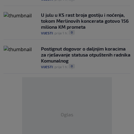
U julu u KS rast broja gostiju i noćenja,
tokom Merlinovih koncerata gotovo 156
miliona KM prometa
0
VIJESTI
|
prije 1 h
|
Postignut dogovor o daljnjim koracima
za rješavanje statusa otpuštenih radnika
Komunalnog
0
VIJESTI
|
prije 1 h
|
Oglas