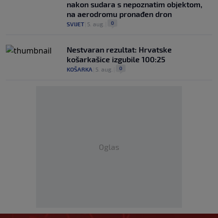
nakon sudara s nepoznatim objektom,
na aerodromu pronađen dron
0
SVIJET
|
5. aug.
|
Nestvaran rezultat: Hrvatske
košarkašice izgubile 100:25
0
KOŠARKA
|
5. aug.
|
Oglas