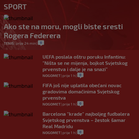
SPORT
Ako ste na moru, mogli biste sresti
Rogera Federera
0
TENIS
|
prije 24 min
|
UEFA poslala oštru poruku Infantinu:
"Ništa se ne mijenja, bojkot Svjetskog
prvenstva i dalje je na snazi"
0
NOGOMET
|
prije 1 h
|
FIFA još nije uplatila obećani novac
gradovima domaćinima Svjetskog
prvenstva
0
NOGOMET
|
prije 1 h
|
Barcelona "krade" najboljeg fudbalera
Svjetskog prvenstva – žestok šamar
Real Madridu
0
NOGOMET
|
prije 1 h
|