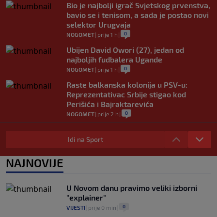
Bio je najbolji igrač Svjetskog prvenstva,
bavio se i tenisom, a sada je postao novi
selektor Urugvaja
0
NOGOMET
|
prije 1 h
|
Ubijen David Owori (27), jedan od
najboljih fudbalera Ugande
0
NOGOMET
|
prije 1 h
|
Raste balkanska kolonija u PSV-u:
Reprezentativac Srbije stigao kod
Perišića i Bajraktarevića
0
NOGOMET
|
prije 2 h
|
Real Madrid je oborio rekord!
Talentovani ofanzivac za 135 miliona
Idi na Sport
eura stigao na Santiago Bernabeu
0
NOGOMET
|
prije 2 h
|
NAJNOVIJE
Argentinci će jedan trijumf sa
ovogodišnjeg Mundijala obilježavati kao
U Novom danu pravimo veliki izborni
nacionalni praznik
"explainer"
0
NOGOMET
|
prije 2 h
|
0
VIJESTI
|
prije 0 min
|