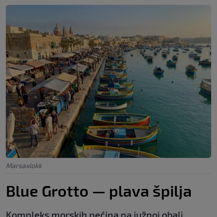
Marsaxlokk
Blue Grotto — plava špilja
Kompleks morskih pećina na južnoj obali,