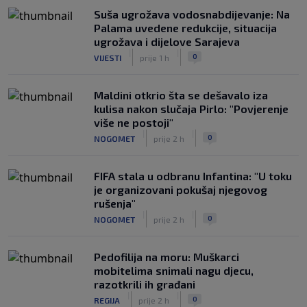
Suša ugrožava vodosnabdijevanje: Na
Palama uvedene redukcije, situacija
ugrožava i dijelove Sarajeva
|
|
0
VIJESTI
prije 1 h
Maldini otkrio šta se dešavalo iza
kulisa nakon slučaja Pirlo: "Povjerenje
više ne postoji"
|
|
0
NOGOMET
prije 2 h
FIFA stala u odbranu Infantina: "U toku
je organizovani pokušaj njegovog
rušenja"
|
|
0
NOGOMET
prije 2 h
Pedofilija na moru: Muškarci
mobitelima snimali nagu djecu,
razotkrili ih građani
|
|
0
REGIJA
prije 2 h