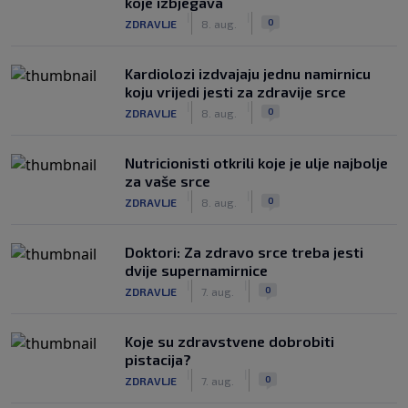
koje izbjegava
|
|
0
ZDRAVLJE
8. aug.
Kardiolozi izdvajaju jednu namirnicu
koju vrijedi jesti za zdravije srce
|
|
0
ZDRAVLJE
8. aug.
Nutricionisti otkrili koje je ulje najbolje
za vaše srce
|
|
0
ZDRAVLJE
8. aug.
Doktori: Za zdravo srce treba jesti
dvije supernamirnice
|
|
0
ZDRAVLJE
7. aug.
Koje su zdravstvene dobrobiti
pistacija?
|
|
0
ZDRAVLJE
7. aug.