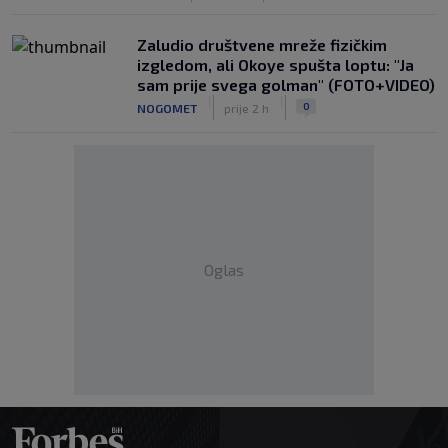
Zaludio društvene mreže fizičkim
izgledom, ali Okoye spušta loptu: "Ja
sam prije svega golman" (FOTO+VIDEO)
|
|
0
NOGOMET
prije 2 h
Oglas