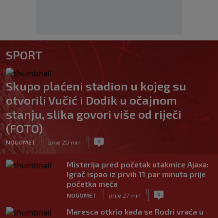
SPORT
Skupo plaćeni stadion u kojeg su
otvorili Vučić i Dodik u očajnom
stanju, slika govori više od riječi
(FOTO)
|
|
0
NOGOMET
prije 20 min
Misterija pred početak utakmice Ajaxa:
Igrač ispao iz prvih 11 par minuta prije
početka meča
|
|
0
NOGOMET
prije 27 min
Maresca otkrio kada se Rodri vraća u