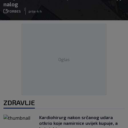
nalog
|
FORBES
prije 4 h
Oglas
ZDRAVLJE
Kardiohirurg nakon srčanog udara
otkrio koje namirnice uvijek kupuje, a