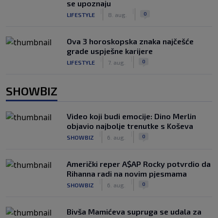
se upoznaju
|
|
0
LIFESTYLE
8. aug.
Ova 3 horoskopska znaka najčešće
grade uspješne karijere
|
|
0
LIFESTYLE
7. aug.
SHOWBIZ
Video koji budi emocije: Dino Merlin
objavio najbolje trenutke s Koševa
|
|
0
SHOWBIZ
6. aug.
Američki reper A$AP Rocky potvrdio da
Rihanna radi na novim pjesmama
|
|
0
SHOWBIZ
6. aug.
Bivša Mamićeva supruga se udala za