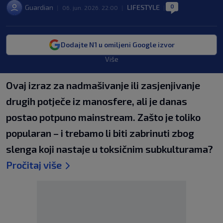
0
Guardian
LIFESTYLE
|
06. jun. 2026. 22:00
|
|
Dodajte N1 u omiljeni Google izvor
Više
Ovaj izraz za nadmašivanje ili zasjenjivanje
drugih potječe iz manosfere, ali je danas
postao potpuno mainstream. Zašto je toliko
popularan – i trebamo li biti zabrinuti zbog
slenga koji nastaje u toksičnim subkulturama?
Pročitaj više