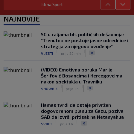
|
|
0
TENIS
prije 1 h
Idi na Sport
Messi stigao u Rosario na posljednji
NAJNOVIJE
ispraćaj ocu, De Paul pogodak posvetio
porodici (VIDEO)
|
|
0
NOGOMET
prije 1 h
5G u raljama bh. političkih dešavanja:
"Trenutno ne postoje jasne odrednice i
Fudbal opasan po život: "Čišćenje"
strategija za njegovo uvođenje"
lopte uzrokovalo saobraćajni udes
|
|
0
VIJESTI
prije 26 min
(VIDEO)
|
|
0
NOGOMET
prije 2 h
(VIDEO) Emotivna poruka Marije
Šerifović Bosancima i Hercegovcima
nakon spektakla u Travniku
|
|
0
SHOWBIZ
prije 1 h
Hamas tvrdi da ostaje privržen
dogovorenom planu za Gazu, poziva
SAD da izvrši pritisak na Netanyahua
|
|
0
SVIJET
prije 1 h