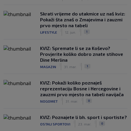
Skrati vrijeme do utakmice uz naš kviz:
Pokaži šta znaš o Zmajevima i zauzmi
prvo mjesto na tabeli
|
|
1
LIFESTYLE
12. jun.
KVIZ: Spremate li se za Koševo?
Provjerite koliko dobro znate stihove
Dine Merlina
|
|
1
MAGAZIN
31. mar.
KVIZ: Pokaži koliko poznaješ
reprezentaciju Bosne i Hercegovine i
zauzmi prvo mjesto na tabeli navijača
|
|
0
NOGOMET
31. mar.
KVIZ: Poznajete li bh. sport i sportiste?
|
|
0
OSTALI SPORTOVI
23. mar.