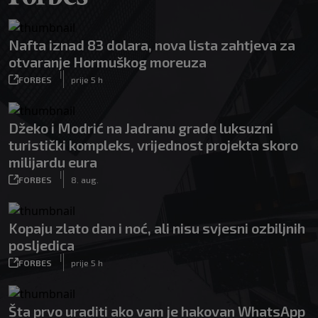
Nafta iznad 83 dolara, nova lista zahtjeva za
otvaranje Hormuškog moreuza
|
FORBES
prije 5 h
Džeko i Modrić na Jadranu grade luksuzni
turistički kompleks, vrijednost projekta skoro
milijardu eura
|
FORBES
8. aug.
Kopaju zlato dan i noć, ali nisu svjesni ozbiljnih
posljedica
|
FORBES
prije 5 h
Šta prvo uraditi ako vam je hakovan WhatsApp