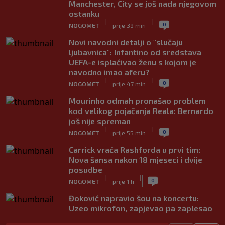
Manchester, City se još nada njegovom
ostanku
|
|
0
NOGOMET
prije 39 min
Novi navodni detalji o "slučaju
ljubavnica": Infantino od sredstava
UEFA-e isplaćivao ženu s kojom je
navodno imao aferu?
|
|
0
NOGOMET
prije 47 min
Mourinho odmah pronašao problem
kod velikog pojačanja Reala: Bernardo
još nije spreman
|
|
0
NOGOMET
prije 55 min
Carrick vraća Rashforda u prvi tim:
Nova šansa nakon 18 mjeseci i dvije
posudbe
|
|
0
NOGOMET
prije 1 h
Đoković napravio šou na koncertu:
Uzeo mikrofon, zapjevao pa zaplesao
na bini (VIDEO)