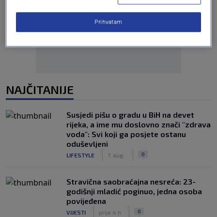
Oglas
Prihvatam
NAJČITANIJE
Susjedi pišu o gradu u BiH na devet
rijeka, a ime mu doslovno znači "zdrava
voda": Svi koji ga posjete ostanu
oduševljeni
|
|
0
LIFESTYLE
7. aug.
Stravična saobraćajna nesreća: 23-
godišnji mladić poginuo, jedna osoba
povijeđena
|
|
0
VIJESTI
prije 4 h