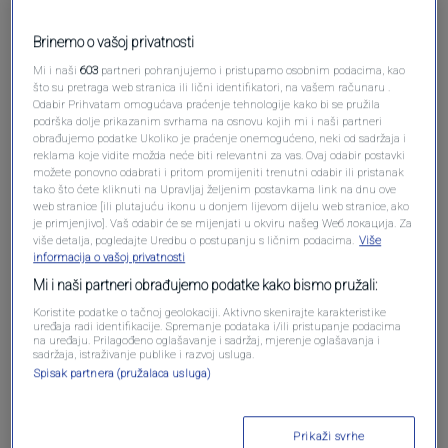
Pošalji komentar
Brinemo o vašoj privatnosti
Mi i naši
603
partneri pohranjujemo i pristupamo osobnim podacima, kao
što su pretraga web stranica ili lični identifikatori, na vašem računaru .
Odabir Prihvatam omogućava praćenje tehnologije kako bi se pružila
podrška dolje prikazanim svrhama na osnovu kojih mi i naši partneri
obrađujemo podatke Ukoliko je praćenje onemogućeno, neki od sadržaja i
reklama koje vidite možda neće biti relevantni za vas. Ovaj odabir postavki
možete ponovno odabrati i pritom promijeniti trenutni odabir ili pristanak
tako što ćete kliknuti na Upravljaj željenim postavkama link na dnu ove
web stranice [ili plutajuću ikonu u donjem lijevom dijelu web stranice, ako
Oglas
je primjenjivo]. Vaš odabir će se mijenjati u okviru našeg Wеб локација. Za
više detalja, pogledajte Uredbu o postupanju s ličnim podacima.
Više
informacija o vašoj privatnosti
Mi i naši partneri obrađujemo podatke kako bismo pružali:
Koristite podatke o tačnoj geolokaciji. Aktivno skenirajte karakteristike
uređaja radi identifikacije. Spremanje podataka i/ili pristupanje podacima
na uređaju. Prilagođeno oglašavanje i sadržaj, mjerenje oglašavanja i
sadržaja, istraživanje publike i razvoj usluga.
Spisak partnera (pružalaca usluga)
Prikaži svrhe