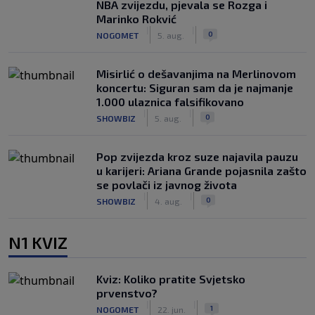
NBA zvijezdu, pjevala se Rozga i
Marinko Rokvić
|
|
0
NOGOMET
5. aug.
Misirlić o dešavanjima na Merlinovom
koncertu: Siguran sam da je najmanje
1.000 ulaznica falsifikovano
|
|
0
SHOWBIZ
5. aug.
Pop zvijezda kroz suze najavila pauzu
u karijeri: Ariana Grande pojasnila zašto
se povlači iz javnog života
|
|
0
SHOWBIZ
4. aug.
N1 KVIZ
Kviz: Koliko pratite Svjetsko
prvenstvo?
|
|
1
NOGOMET
22. jun.