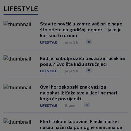
LIFESTYLE
Stavite novčić u zamrzivač prije nego
što odete na godišnji odmor – jako je
korisno to učiniti
|
|
0
LIFESTYLE
prije 2 h
Kad je najbolje uzeti pauzu za ručak na
poslu? Evo šta kažu stručnjaci
|
|
0
LIFESTYLE
prije 9 h
Ovaj horoskopski znak važi za
najbahatiji: Kaže sve u lice i ne mari
koga će povrijediti
|
|
0
LIFESTYLE
8. aug.
Flert tokom kupovine: Finski market
našao način da pomogne samcima da