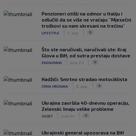
Penzioneri otišli na odmor u Italiju i
odlučili da se više ne vraćaju: "Mjesečni
troškovi su nam skresani na trećinu"
|
|
0
LIFESTYLE
5. aug.
Što ste naručivali, naručivali ste: Kraj
Glova u BiH, od sutra prestaju dostave
|
|
0
EKONOMIJA
prije 2 h
Hadžići: Smrtno stradao motociklista
|
|
0
CRNA HRONIKA
8. aug.
Ukrajina završila 40-dnevnu operaciju,
Zelenski: Imaju velike probleme
|
|
0
SVIJET
prije 9 h
Ukrajinski general upozorava na BiH