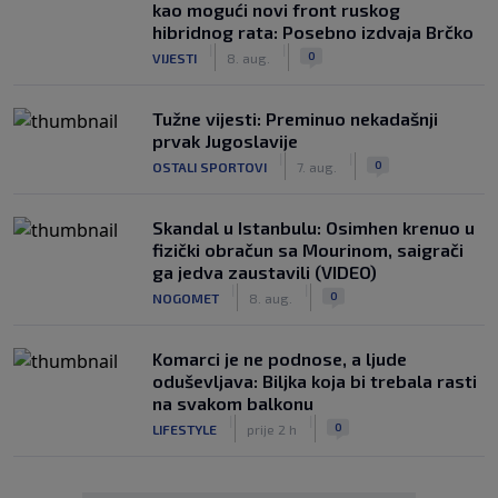
kao mogući novi front ruskog
hibridnog rata: Posebno izdvaja Brčko
|
|
0
VIJESTI
8. aug.
Tužne vijesti: Preminuo nekadašnji
prvak Jugoslavije
|
|
0
OSTALI SPORTOVI
7. aug.
Skandal u Istanbulu: Osimhen krenuo u
fizički obračun sa Mourinom, saigrači
ga jedva zaustavili (VIDEO)
|
|
0
NOGOMET
8. aug.
Komarci je ne podnose, a ljude
oduševljava: Biljka koja bi trebala rasti
na svakom balkonu
|
|
0
LIFESTYLE
prije 2 h