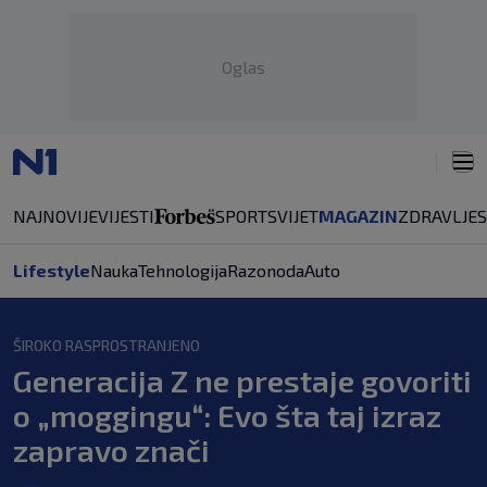
Oglas
NAJNOVIJE
VIJESTI
SPORT
SVIJET
MAGAZIN
ZDRAVLJE
Lifestyle
Nauka
Tehnologija
Razonoda
Auto
ŠIROKO RASPROSTRANJENO
Generacija Z ne prestaje govoriti
o „moggingu“: Evo šta taj izraz
zapravo znači