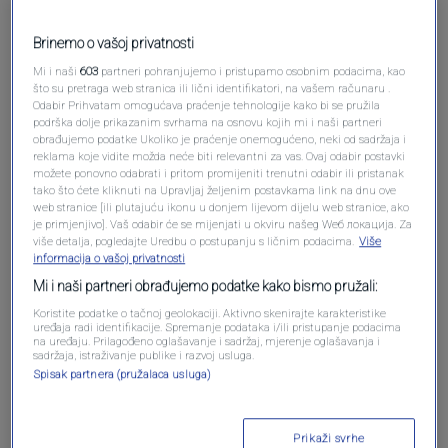
Brinemo o vašoj privatnosti
Mi i naši
603
partneri pohranjujemo i pristupamo osobnim podacima, kao
što su pretraga web stranica ili lični identifikatori, na vašem računaru .
Odabir Prihvatam omogućava praćenje tehnologije kako bi se pružila
podrška dolje prikazanim svrhama na osnovu kojih mi i naši partneri
Oglas
obrađujemo podatke Ukoliko je praćenje onemogućeno, neki od sadržaja i
reklama koje vidite možda neće biti relevantni za vas. Ovaj odabir postavki
možete ponovno odabrati i pritom promijeniti trenutni odabir ili pristanak
tako što ćete kliknuti na Upravljaj željenim postavkama link na dnu ove
web stranice [ili plutajuću ikonu u donjem lijevom dijelu web stranice, ako
je primjenjivo]. Vaš odabir će se mijenjati u okviru našeg Wеб локација. Za
više detalja, pogledajte Uredbu o postupanju s ličnim podacima.
Više
informacija o vašoj privatnosti
Mi i naši partneri obrađujemo podatke kako bismo pružali:
Koristite podatke o tačnoj geolokaciji. Aktivno skenirajte karakteristike
uređaja radi identifikacije. Spremanje podataka i/ili pristupanje podacima
na uređaju. Prilagođeno oglašavanje i sadržaj, mjerenje oglašavanja i
sadržaja, istraživanje publike i razvoj usluga.
Spisak partnera (pružalaca usluga)
Oglas
Prikaži svrhe