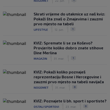
NOGOMET
22. jun.
Skrati vrijeme do utakmice uz naš kviz:
Pokaži šta znaš o Zmajevima i zauzmi
prvo mjesto na tabeli
|
|
1
LIFESTYLE
12. jun.
KVIZ: Spremate li se za Koševo?
Provjerite koliko dobro znate stihove
Dine Merlina
|
|
1
MAGAZIN
31. mar.
KVIZ: Pokaži koliko poznaješ
reprezentaciju Bosne i Hercegovine i
zauzmi prvo mjesto na tabeli navijača
|
|
0
NOGOMET
31. mar.
KVIZ: Poznajete li bh. sport i sportiste?
|
|
0
OSTALI SPORTOVI
23. mar.