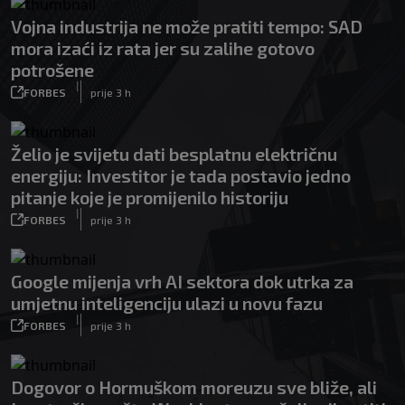
Vojna industrija ne može pratiti tempo: SAD
mora izaći iz rata jer su zalihe gotovo
potrošene
|
FORBES
prije 3 h
Želio je svijetu dati besplatnu električnu
energiju: Investitor je tada postavio jedno
pitanje koje je promijenilo historiju
|
FORBES
prije 3 h
Google mijenja vrh AI sektora dok utrka za
umjetnu inteligenciju ulazi u novu fazu
|
FORBES
prije 3 h
Dogovor o Hormuškom moreuzu sve bliže, ali