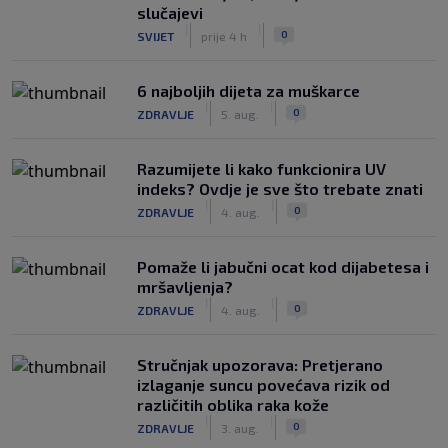
slučajevi
|
|
0
SVIJET
prije 4 h
6 najboljih dijeta za muškarce
|
|
0
ZDRAVLJE
5. aug.
Razumijete li kako funkcionira UV
indeks? Ovdje je sve što trebate znati
|
|
0
ZDRAVLJE
4. aug.
Pomaže li jabučni ocat kod dijabetesa i
mršavljenja?
|
|
0
ZDRAVLJE
4. aug.
Stručnjak upozorava: Pretjerano
izlaganje suncu povećava rizik od
različitih oblika raka kože
|
|
0
ZDRAVLJE
3. aug.