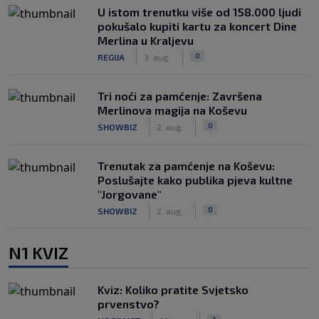
U istom trenutku više od 158.000 ljudi
pokušalo kupiti kartu za koncert Dine
Merlina u Kraljevu
|
|
0
REGIJA
3. aug.
Tri noći za pamćenje: Završena
Merlinova magija na Koševu
|
|
0
SHOWBIZ
2. aug.
Trenutak za pamćenje na Koševu:
Poslušajte kako publika pjeva kultne
"Jorgovane"
|
|
0
SHOWBIZ
2. aug.
N1 KVIZ
Kviz: Koliko pratite Svjetsko
prvenstvo?
|
|
1