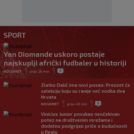
SPORT
Yan Diomande uskoro postaje
najskuplji afrički fudbaler u historiji
|
|
0
NOGOMET
prije 26 min
Zlatko Dalić ima novi posao: Preuzet će
selekciju koju su ranije već vodila dva
Hrvata
|
|
0
NOGOMET
prije 49 min
Vinicius Junior povukao neočekivan
potez na društvenim mrežama i
dodatno podgrijao priče o budućnosti
u Realu