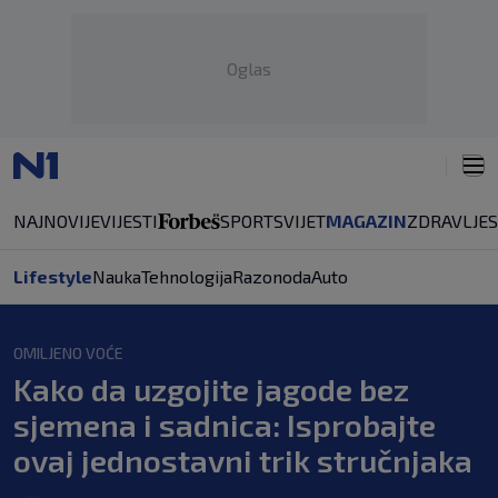
Oglas
NAJNOVIJE
VIJESTI
SPORT
SVIJET
MAGAZIN
ZDRAVLJE
Lifestyle
Nauka
Tehnologija
Razonoda
Auto
OMILJENO VOĆE
Kako da uzgojite jagode bez
sjemena i sadnica: Isprobajte
ovaj jednostavni trik stručnjaka