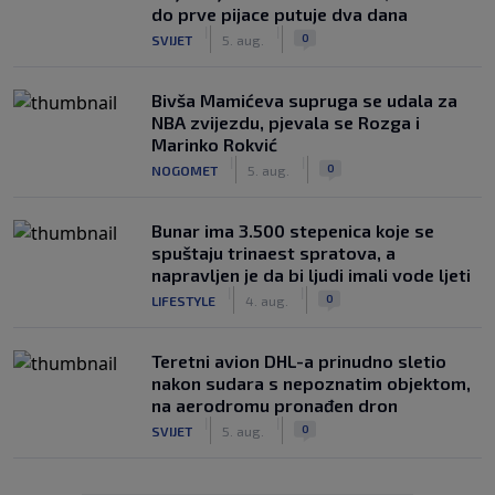
do prve pijace putuje dva dana
|
|
0
SVIJET
5. aug.
Bivša Mamićeva supruga se udala za
NBA zvijezdu, pjevala se Rozga i
Marinko Rokvić
|
|
0
NOGOMET
5. aug.
Bunar imа 3.500 stepenica koje se
spuštaju trinaest spratova, a
napravljen je da bi ljudi imali vode ljeti
|
|
0
LIFESTYLE
4. aug.
Teretni avion DHL-a prinudno sletio
nakon sudara s nepoznatim objektom,
na aerodromu pronađen dron
|
|
0
SVIJET
5. aug.