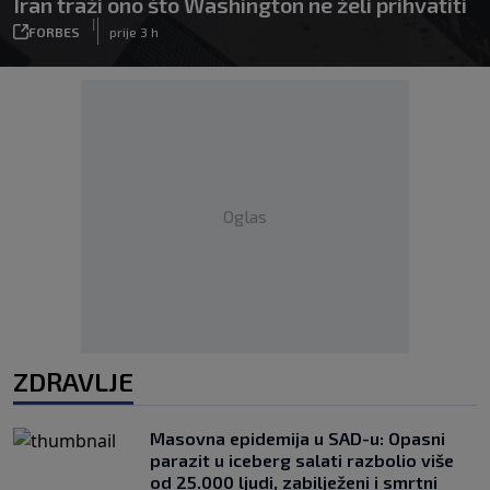
Iran traži ono što Washington ne želi prihvatiti
|
FORBES
prije 3 h
Oglas
ZDRAVLJE
Masovna epidemija u SAD-u: Opasni
parazit u iceberg salati razbolio više
od 25.000 ljudi, zabilježeni i smrtni