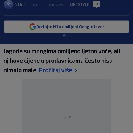
0
N1 Info
LIFESTYLE
|
01. jun. 2026. 22:31
|
|
Dodajte N1 u omiljeni Google izvor
Više
Jagode su mnogima omiljeno ljetno voće, ali
njihove cijene u prodavnicama često nisu
nimalo male.
Pročitaj više
Oglas