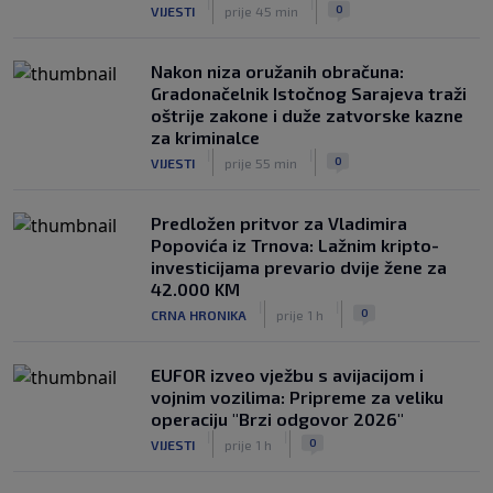
|
|
0
VIJESTI
prije 45 min
Nakon niza oružanih obračuna:
Gradonačelnik Istočnog Sarajeva traži
oštrije zakone i duže zatvorske kazne
za kriminalce
|
|
0
VIJESTI
prije 55 min
Predložen pritvor za Vladimira
Popovića iz Trnova: Lažnim kripto-
investicijama prevario dvije žene za
42.000 KM
|
|
0
CRNA HRONIKA
prije 1 h
EUFOR izveo vježbu s avijacijom i
vojnim vozilima: Pripreme za veliku
operaciju "Brzi odgovor 2026"
|
|
0
VIJESTI
prije 1 h