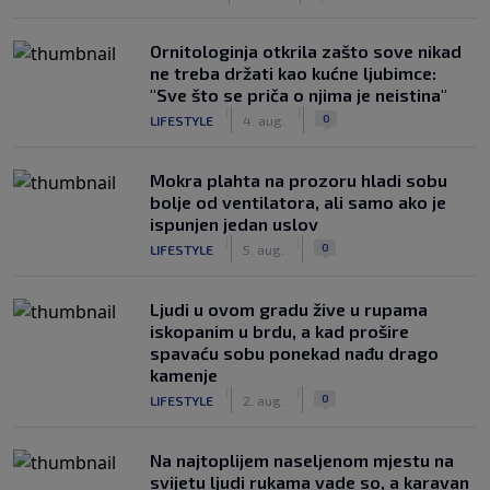
Ornitologinja otkrila zašto sove nikad
ne treba držati kao kućne ljubimce:
"Sve što se priča o njima je neistina"
|
|
0
LIFESTYLE
4. aug.
Mokra plahta na prozoru hladi sobu
bolje od ventilatora, ali samo ako je
ispunjen jedan uslov
|
|
0
LIFESTYLE
5. aug.
Ljudi u ovom gradu žive u rupama
iskopanim u brdu, a kad prošire
spavaću sobu ponekad nađu drago
kamenje
|
|
0
LIFESTYLE
2. aug.
Na najtoplijem naseljenom mjestu na
svijetu ljudi rukama vade so, a karavan