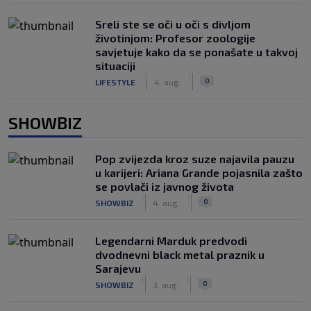
Sreli ste se oči u oči s divljom
životinjom: Profesor zoologije
savjetuje kako da se ponašate u takvoj
situaciji
|
|
0
LIFESTYLE
4. aug.
SHOWBIZ
Pop zvijezda kroz suze najavila pauzu
u karijeri: Ariana Grande pojasnila zašto
se povlači iz javnog života
|
|
0
SHOWBIZ
4. aug.
Legendarni Marduk predvodi
dvodnevni black metal praznik u
Sarajevu
|
|
0
SHOWBIZ
3. aug.