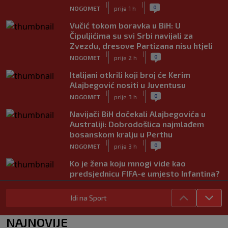
|
|
0
NOGOMET
prije 1 h
Vučić tokom boravka u BiH: U
Čipuljićima su svi Srbi navijali za
Zvezdu, dresove Partizana nisu htjeli
|
|
0
NOGOMET
prije 2 h
Italijani otkrili koji broj će Kerim
Alajbegović nositi u Juventusu
|
|
0
NOGOMET
prije 3 h
Navijači BiH dočekali Alajbegovića u
Australiji: Dobrodošlica najmlađem
bosanskom kralju u Perthu
|
|
0
NOGOMET
prije 3 h
Ko je žena koju mnogi vide kao
predsjednicu FIFA-e umjesto Infantina?
Uskoro mi mogla promijeniti svjetski
nogomet
Idi na Sport
|
|
0
NOGOMET
prije 3 h
NAJNOVIJE
FIFA se izvinila svim svojim članicama