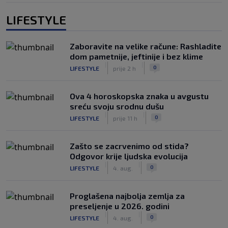
LIFESTYLE
Zaboravite na velike račune: Rashladite
dom pametnije, jeftinije i bez klime
|
|
0
LIFESTYLE
prije 2 h
Ova 4 horoskopska znaka u avgustu
sreću svoju srodnu dušu
|
|
0
LIFESTYLE
prije 11 h
Zašto se zacrvenimo od stida?
Odgovor krije ljudska evolucija
|
|
0
LIFESTYLE
4. aug.
Proglašena najbolja zemlja za
preseljenje u 2026. godini
|
|
0
LIFESTYLE
4. aug.