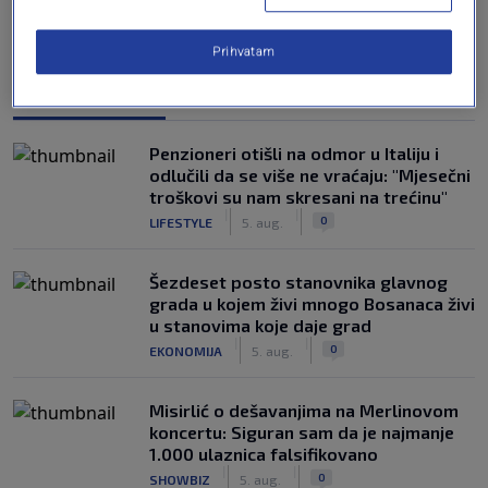
Prihvatam
NAJČITANIJE
Penzioneri otišli na odmor u Italiju i
odlučili da se više ne vraćaju: "Mjesečni
troškovi su nam skresani na trećinu"
|
|
0
LIFESTYLE
5. aug.
Šezdeset posto stanovnika glavnog
grada u kojem živi mnogo Bosanaca živi
u stanovima koje daje grad
|
|
0
EKONOMIJA
5. aug.
Misirlić o dešavanjima na Merlinovom
koncertu: Siguran sam da je najmanje
1.000 ulaznica falsifikovano
|
|
0
SHOWBIZ
5. aug.