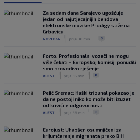
zbog FFE projekta: Ali rukovodstvo i
dalje podržava Infantina
Za sedam dana Sarajevo ugošćuje
|
|
0
NOGOMET
prije 3 h
jedan od najutjecajnijih bendova
elektronske muzike: Prodigy stiže na
Lionel Messi postigao dva gola u
Grbavicu
pobjedi Inter Miamija i ispisao historiju
|
|
0
NOVI DAN
prije 30 min
Leagues Cupa (VIDEO)
|
|
0
NOGOMET
prije 4 h
Forto: Profesionalni vozači ne mogu
više čekati – Evropskoj komisiji ponudili
smo provodivo rješenje
|
|
0
VIJESTI
prije 35 min
Pejić Sremac: Haški tribunal pokazao je
da ne postoji niko ko može biti izuzet
od krivične odgovornosti
|
|
0
VIJESTI
prije 38 min
Eurojust: Uhapšen osumnjičeni za
krijumčarenje migranata preko BiH