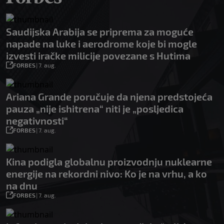
Saudijska Arabija se priprema za moguće
napade na luke i aerodrome koje bi mogle
izvesti iračke milicije povezane s Hutima
FORBES
|
7. aug.
Ariana Grande poručuje da njena predstojeća
pauza „nije ishitrena“ niti je „posljedica
negativnosti“
FORBES
|
7. aug.
Kina podigla globalnu proizvodnju nuklearne
energije na rekordni nivo: Ko je na vrhu, a ko
na dnu
FORBES
|
7. aug.