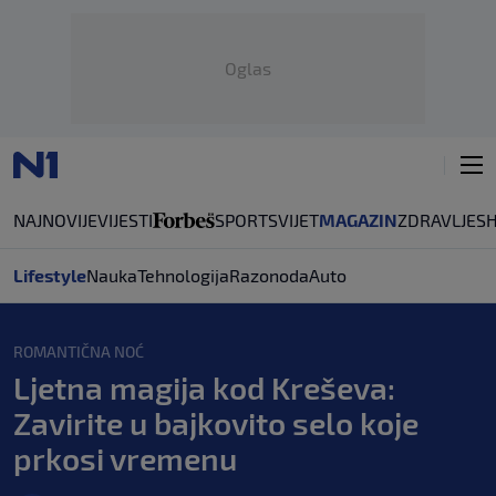
Oglas
NAJNOVIJE
VIJESTI
SPORT
SVIJET
MAGAZIN
ZDRAVLJE
S
Lifestyle
Nauka
Tehnologija
Razonoda
Auto
ROMANTIČNA NOĆ
Ljetna magija kod Kreševa:
Zavirite u bajkovito selo koje
prkosi vremenu