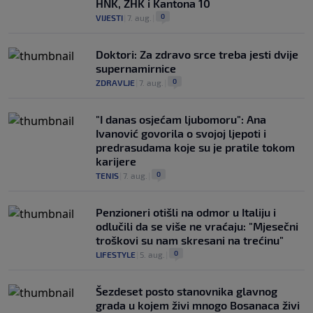
HNK, ZHK i Kantona 10
0
VIJESTI
|
7. aug.
|
Doktori: Za zdravo srce treba jesti dvije
supernamirnice
0
ZDRAVLJE
|
7. aug.
|
"I danas osjećam ljubomoru": Ana
Ivanović govorila o svojoj ljepoti i
predrasudama koje su je pratile tokom
karijere
0
TENIS
|
7. aug.
|
Penzioneri otišli na odmor u Italiju i
odlučili da se više ne vraćaju: "Mjesečni
troškovi su nam skresani na trećinu"
0
LIFESTYLE
|
5. aug.
|
Šezdeset posto stanovnika glavnog
grada u kojem živi mnogo Bosanaca živi