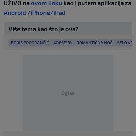
UŽIVO na
ovom linku
kao i putem aplikacija za
Android
/
iPhone/iPad
Više tema kao što je ova?
BORIS TROGRANČIĆ
KREŠEVO
ROMANTIČNA NOĆ
SELO VRA
Oglas