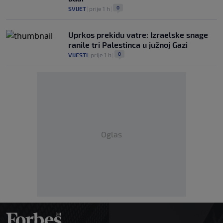
0
SVIJET
|
prije 1 h
|
Uprkos prekidu vatre: Izraelske snage
ranile tri Palestinca u južnoj Gazi
0
VIJESTI
|
prije 1 h
|
Oglas