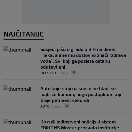
NAJČITANIJE
Susjedi pišu o gradu u BiH na devet
rijeka, a ime mu doslovno znači "zdrava
voda": Svi koji ga posjete ostanu
oduševljeni
0
LIFESTYLE
|
7. aug.
|
Auto koje stoji na suncu ne hladi se
najbrže klimom, nego postupkom koji
traje petnaest sekundi
0
AUTO
|
6. aug.
|
Ko ruši jedinstveni policijski sistem
FBiH? NS Mostar prozvala institucije