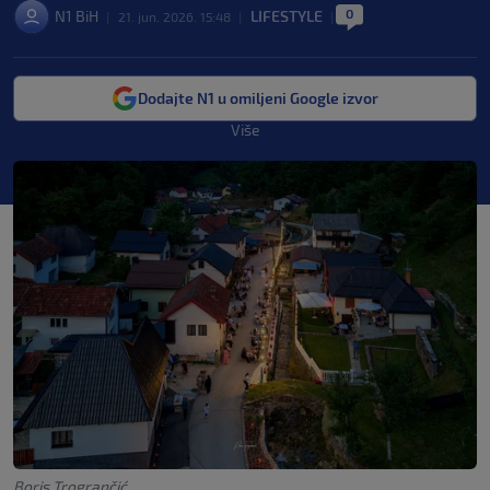
0
N1 BiH
LIFESTYLE
|
21. jun. 2026. 15:48
|
|
Dodajte N1 u omiljeni Google izvor
Više
Boris Trogrančić