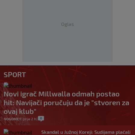
Oglas
SPORT
Novi igrač Millwalla odmah postao
hit: Navijači poručuju da je "stvoren za
ovaj klub"
0
NOGOMET
|
prije 2 h
|
Skandal u Južnoj Koreji: Sudijama plaćali