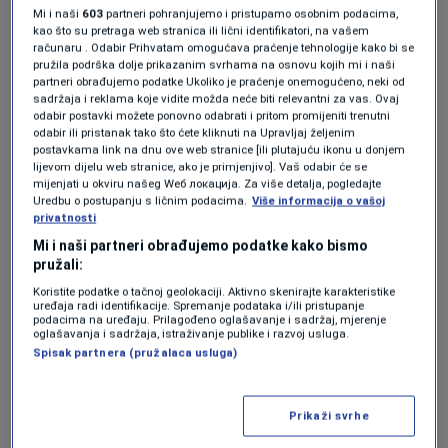
Mi i naši
603
partneri pohranjujemo i pristupamo osobnim podacima,
programe.
kao što su pretraga web stranica ili lični identifikatori, na vašem
računaru . Odabir Prihvatam omogućava praćenje tehnologije kako bi se
pružila podrška dolje prikazanim svrhama na osnovu kojih mi i naši
Bosna i Hercegovina se ponosno pridružila ovoj
partneri obrađujemo podatke Ukoliko je praćenje onemogućeno, neki od
sadržaja i reklama koje vidite možda neće biti relevantni za vas. Ovaj
tradiciji kroz domaći projekat "Najljepša sela
odabir postavki možete ponovno odabrati i pritom promijeniti trenutni
BiH". Ove godine magija se osjetila u pet
odabir ili pristanak tako što ćete kliknuti na Upravljaj željenim
postavkama link na dnu ove web stranice [ili plutajuću ikonu u donjem
odabranih bh. sela: Ravnom, Ostrošcu,
lijevom dijelu web stranice, ako je primjenjivo]. Vaš odabir će se
mijenjati u okviru našeg Wеб локација. Za više detalja, pogledajte
Gornjem Srebreniku, Gučoj Gori i, naravno, u
Uredbu o postupanju s ličnim podacima.
Više informacija o vašoj
privatnosti
čuvenim Vrancima.
Mi i naši partneri obrađujemo podatke kako bismo
pružali:
Spoj bogate historije,
Koristite podatke o tačnoj geolokaciji. Aktivno skenirajte karakteristike
uređaja radi identifikacije. Spremanje podataka i/ili pristupanje
tradicije i unikatnih
podacima na uređaju. Prilagođeno oglašavanje i sadržaj, mjerenje
oglašavanja i sadržaja, istraživanje publike i razvoj usluga.
rukotvorina
Spisak partnera (pružalaca usluga)
Sinoć su posjetioci u Vrancima imali priliku
Prikaži svrhe
uživati u autentičnim ručnim radovima