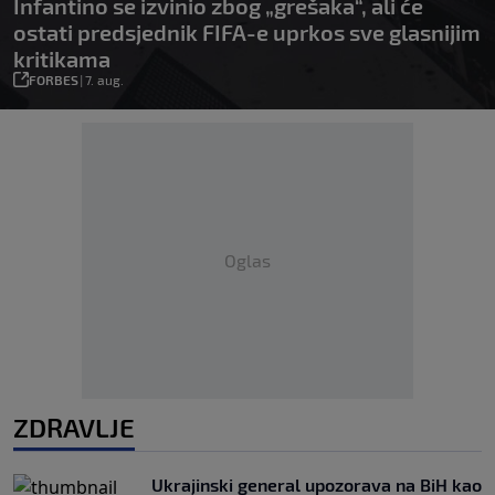
Infantino se izvinio zbog „grešaka“, ali će
ostati predsjednik FIFA-e uprkos sve glasnijim
kritikama
FORBES
|
7. aug.
Oglas
ZDRAVLJE
Ukrajinski general upozorava na BiH kao