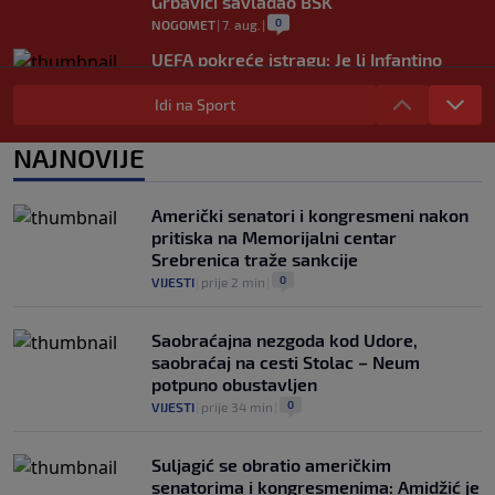
Grbavici savladao BSK
0
NOGOMET
|
7. aug.
|
UEFA pokreće istragu: Je li Infantino
namjeravao prodati prava na Svjetsko
prvenstvo ispod cijene?
Idi na Sport
0
NOGOMET
|
7. aug.
|
NAJNOVIJE
Francuzi ne podržavaju Infantina, ali ga
nisu pozvali na ostavku
0
NOGOMET
|
7. aug.
|
Američki senatori i kongresmeni nakon
pritiska na Memorijalni centar
Srebrenica traže sankcije
0
VIJESTI
|
prije 2 min
|
Saobraćajna nezgoda kod Udore,
saobraćaj na cesti Stolac – Neum
potpuno obustavljen
0
VIJESTI
|
prije 34 min
|
Suljagić se obratio američkim
senatorima i kongresmenima: Amidžić je