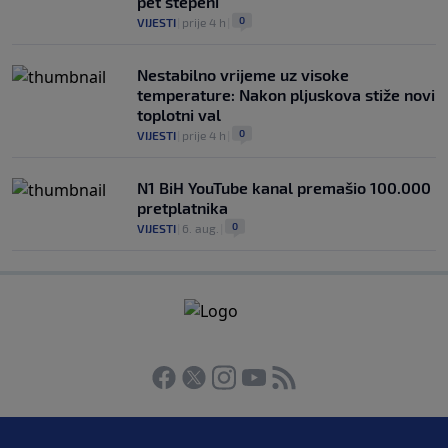
pet stepeni
0
VIJESTI
|
prije 4 h
|
Nestabilno vrijeme uz visoke
temperature: Nakon pljuskova stiže novi
toplotni val
0
VIJESTI
|
prije 4 h
|
N1 BiH YouTube kanal premašio 100.000
pretplatnika
0
VIJESTI
|
6. aug.
|