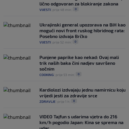
lično odgovoran za blokiranje zakona
0
VIJESTI
|
prije 48 min
|
Ukrajinski general upozorava na BiH kao
mogući novi front ruskog hibridnog rata:
Posebno izdvaja Brčko
0
VIJESTI
|
prije 52 min
|
Punjene paprike kao nekad: Ovaj mali
trik naših baka čini nadjev savršeno
sočnim
0
COOKING
|
prije 53 min
|
Kardiolozi izdvajaju jednu namirnicu koju
vrijedi jesti za zdravije srce
0
ZDRAVLJE
|
prije 1 h
|
VIDEO Tajfun s udarima vjetra do 216
km/h pogodio Japan: Kina se sprema na
udar