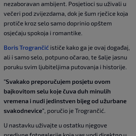
nezaboravan ambijent. Posjetioci su uživali u
večeri pod zvijezdama, dok je šum rječice koja
protiče kroz selo samo doprinio opštem
osjećaju spokoja i romantike.
Boris Trogrančić
ističe kako ga je ovaj događaj,
ali i samo selo, potpuno očarao, te šalje jasnu
poruku svim ljubiteljima putovanja i historije.
"Svakako preporučujem posjetu ovom
bajkovitom selu koje čuva duh minulih
vremena i nudi jedinstven bijeg od užurbane
svakodnevice"
, poručio je Trogrančić.
U nastavku uživajte u ostatku njegove
predivne fotogalerije koja vas vodi direktno u