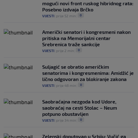
mogući novi front ruskog hibridnog rata:
Posebno izdvaja Brčko
0
VIJESTI
|
prije 52 min
|
Američki senatori i kongresmeni nakon
pritiska na Memorijalni centar
Srebrenica traže sankcije
0
VIJESTI
|
prije 2 min
|
Suljagić se obratio američkim
senatorima i kongresmenima: Amidžić je
lično odgovoran za blokiranje zakona
0
VIJESTI
|
prije 48 min
|
Saobraćajna nezgoda kod Udore,
saobraćaj na cesti Stolac – Neum
potpuno obustavljen
0
VIJESTI
|
prije 34 min
|
Zelenski doputovao u Srbiju: Vučić ga