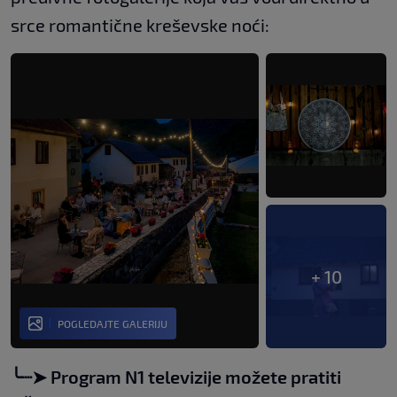
srce romantične kreševske noći:
+ 10
POGLEDAJTE GALERIJU
╰┈➤ Program N1 televizije možete pratiti