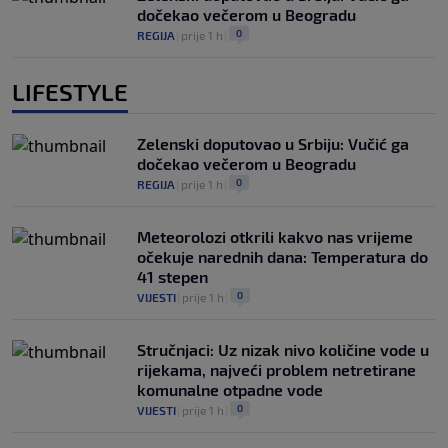
dočekao večerom u Beogradu
0
REGIJA
|
prije 1 h
|
LIFESTYLE
Zelenski doputovao u Srbiju: Vučić ga
dočekao večerom u Beogradu
0
REGIJA
|
prije 1 h
|
Meteorolozi otkrili kakvo nas vrijeme
očekuje narednih dana: Temperatura do
41 stepen
0
VIJESTI
|
prije 1 h
|
Stručnjaci: Uz nizak nivo količine vode u
rijekama, najveći problem netretirane
komunalne otpadne vode
0
VIJESTI
|
prije 1 h
|