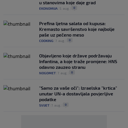
u stanovima koje daje grad
0
EKONOMIJA
|
5. aug.
|
Prefina ljetna salata od kupusa:
Kremasto savršenstvo koje najbolje
paše uz pečeno meso
0
COOKING
|
7. aug.
|
Objavljeno koje države podržavaju
Infantina, a koje traže promjene: HNS
odavno zauzeo stranu
0
NOGOMET
|
7. aug.
|
"Samo za vaše oči": Izraelska "krtica"
unutar UN-a dostavljala povjerljive
podatke
0
SVIJET
|
7. aug.
|