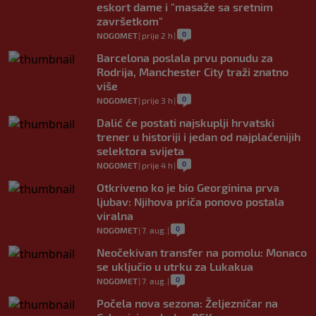
eskort dame i "masaže sa sretnim
završetkom"
0
NOGOMET
|
prije 2 h
|
Barcelona poslala prvu ponudu za
Rodrija, Manchester City traži znatno
više
0
NOGOMET
|
prije 3 h
|
Dalić će postati najskuplji hrvatski
trener u historiji i jedan od najplaćenijih
selektora svijeta
0
NOGOMET
|
prije 4 h
|
Otkriveno ko je bio Georginina prva
ljubav: Njihova priča ponovo postala
viralna
0
NOGOMET
|
7. aug.
|
Neočekivan transfer na pomolu: Monaco
se uključio u utrku za Lukakua
0
NOGOMET
|
7. aug.
|
Počela nova sezona: Željezničar na