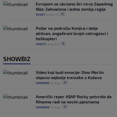
Evropom se ubrzano širi virus Zapadnog
Nila: Zahvaćena i jedna zemlja regije
0
SVIJET
|
prije 2 h
|
Požar na području Konjica i dalje
aktivan, angažirani brojni vatrogasci i
helikopteri
0
VIJESTI
|
prije 2 h
|
SHOWBIZ
Video koji budi emocije: Dino Merlin
objavio najbolje trenutke s Koševa
0
SHOWBIZ
|
6. aug.
|
Američki reper A$AP Rocky potvrdio da
Rihanna radi na novim pjesmama
0
SHOWBIZ
|
6. aug.
|