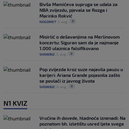
Bivša Mamićeva supruga se udala za
NBA zvijezdu, pjevala se Rozga i
Marinko Rokvić
0
NOGOMET
|
5. aug.
|
Misirlić o dešavanjima na Merlinovom
koncertu: Siguran sam da je najmanje
1.000 ulaznica falsifikovano
0
SHOWBIZ
|
5. aug.
|
Pop zvijezda kroz suze najavila pauzu u
karijeri: Ariana Grande pojasnila zašto
se povlači iz javnog života
0
SHOWBIZ
|
4. aug.
|
N1 KVIZ
Vrućina ih dovede, hladnoća iznenadi: Na
poznatom bh. izletištu usred ljeta svega