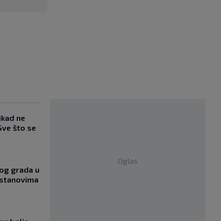
ikad ne
Sve što se
Oglas
og grada u
 stanovima