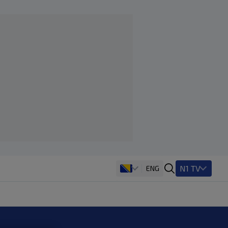
N1 TV
ENG