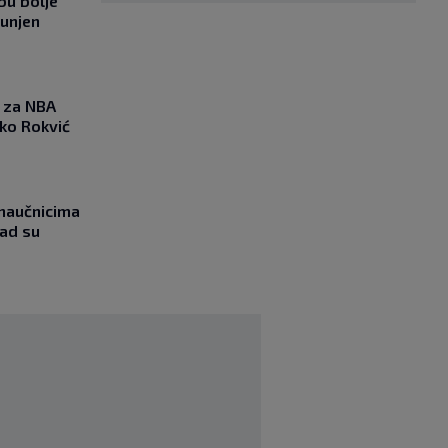
bu bolje
punjen
 za NBA
nko Rokvić
naučnicima
kad su