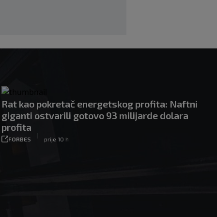
Rat kao pokretač energetskog profita: Naftni
giganti ostvarili gotovo 93 milijarde dolara
profita
|
FORBES
prije 10 h