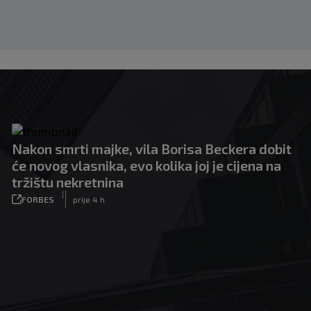
Nakon smrti majke, vila Borisa Beckera dobit
će novog vlasnika, evo kolika joj je cijena na
tržištu nekretnina
|
FORBES
prije 4 h