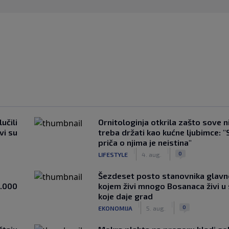
učili
Ornitologinja otkrila zašto sove n
vi su
treba držati kao kućne ljubimce: "
priča o njima je neistina"
|
|
0
LIFESTYLE
4. aug.
Šezdeset posto stanovnika glavn
1.000
kojem živi mnogo Bosanaca živi u
koje daje grad
|
|
0
EKONOMIJA
5. aug.