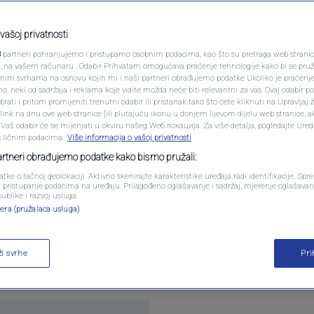
PODCAST
uju štipaljke za
N1 SPECIJAL
vašoj privatnosti
3
partneri pohranjujemo i pristupamo osobnim podacima, kao što su pretraga web stranica 
razlog je genijalan
FENOMENI
ri, na vašem računaru . Odabir Prihvatam omogućava praćenje tehnologije kako bi se pruž
anim svrhama na osnovu kojih mi i naši partneri obrađujemo podatke Ukoliko je praćenj
 neki od sadržaja i reklama koje vidite možda neće biti relevantni za vas. Ovaj odabir p
NEISTRAŽENO
ati i pritom promijeniti trenutni odabir ili pristanak tako što ćete kliknuti na Upravljaj 
entara
ink na dnu ove web stranice [ili plutajuću ikonu u donjem lijevom dijelu web stranice, a
VIRALNO
. Vaš odabir će se mijenjati u okviru našeg Wеб локација. Za više detalja, pogledajte Ure
s ličnim podacima.
Više informacija o vašoj privatnosti
FOTO
partneri obrađujemo podatke kako bismo pružali:
atke o tačnoj geolokaciji. Aktivno skenirajte karakteristike uređaja radi identifikacije. Sp
PROMO
li pristupanje podacima na uređaju. Prilagođeno oglašavanje i sadržaj, mjerenje oglašavanj
publike i razvoj usluga.
era (pružalaca usluga)
VIDEO
za sve više dobija na popularnosti na društvenim 
bljiku biljke. Na prvi pogled izgleda kao običan ukr
ži svrhe
Pr
hnika vrtlarstva.
Pročitaj više