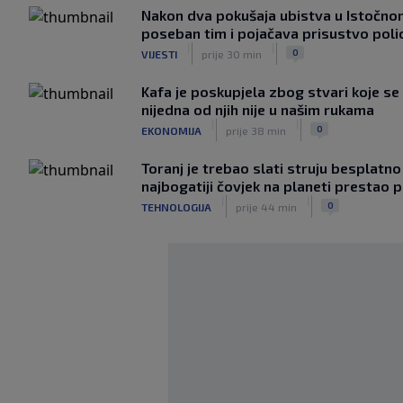
Nakon dva pokušaja ubistva u Istočno
poseban tim i pojačava prisustvo polic
|
|
0
VIJESTI
prije 30 min
Kafa je poskupjela zbog stvari koje se 
nijedna od njih nije u našim rukama
|
|
0
EKONOMIJA
prije 38 min
Toranj je trebao slati struju besplatno 
najbogatiji čovjek na planeti prestao p
|
|
0
TEHNOLOGIJA
prije 44 min