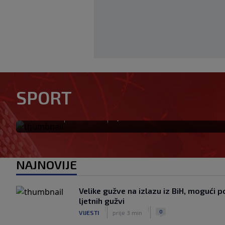
Lionel Messi postigao dva go
SPORT
Miamija i ispisao historiju 
|
|
0
NOGOMET
prije 9 min
NAJNOVIJE
Velike gužve na izlazu iz BiH, mogući 
ljetnih gužvi
|
|
0
VIJESTI
prije 3 min