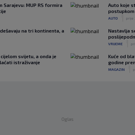
m Sarajevu: MUP RS formira
Auto koje s
ije
postupkom k
|
AUTO
prije
dešavaju na tri kontinenta, a
Nastavlja se
poslijepodn
|
VRIJEME
pr
cijelom svijetu, a onda je
Kuće od blat
laćati istraživanje
godine prem
|
MAGAZIN
p
Oglas