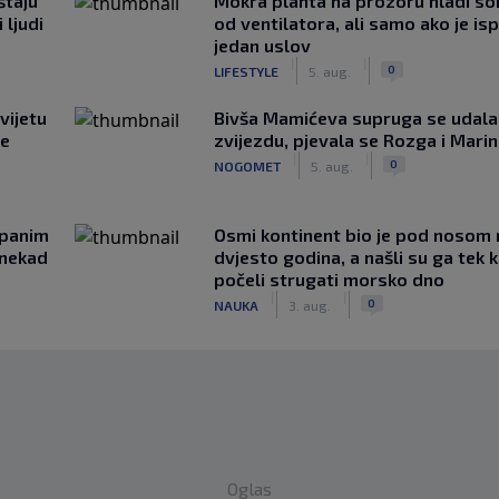
štaju
Mokra plahta na prozoru hladi so
 ljudi
od ventilatora, ali samo ako je is
jedan uslov
|
|
0
LIFESTYLE
5. aug.
vijetu
Bivša Mamićeva supruga se udala
ve
zvijezdu, pjevala se Rozga i Mari
|
|
0
NOGOMET
5. aug.
opanim
Osmi kontinent bio je pod nosom 
onekad
dvjesto godina, a našli su ga tek 
počeli strugati morsko dno
|
|
0
NAUKA
3. aug.
Oglas