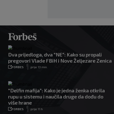
Dva prijedloga, dva “NE”: Kako su propali
pregovori Vlade FBiH i Nove Željezare Zenica
|
FORBES
prije 13 min.
“Delfin mafija”: Kako je jedna ženka otkrila
rupu u sistemu i naučila druge da dođu do
više hrane
|
FORBES
prije 11 h