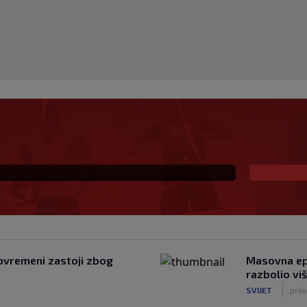
la u pobjedi Inter
Leagues Cupa (VIDEO)
povremeni zastoji zbog
Masovna epi
razbolio viš
|
SVIJET
prij