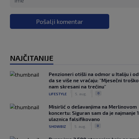
Pošalji komentar
NAJČITANIJE
Penzioneri otišli na odmor u Italiju i odl
da se više ne vraćaju: "Mjesečni troško
nam skresani na trećinu"
|
|
0
LIFESTYLE
5. aug.
Misirlić o dešavanjima na Merlinovom
koncertu: Siguran sam da je najmanje 
ulaznica falsifikovano
|
|
0
SHOWBIZ
5. aug.