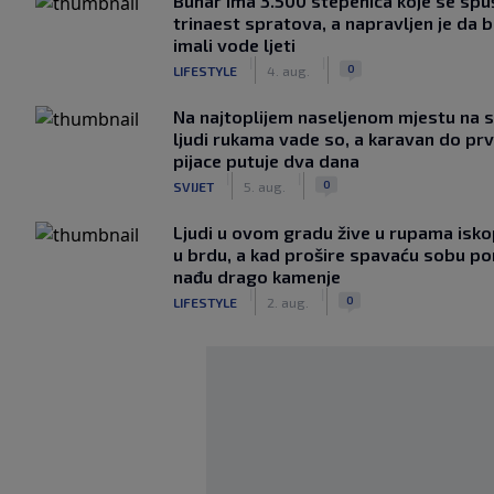
Bunar imа 3.500 stepenica koje se spu
trinaest spratova, a napravljen je da bi
imali vode ljeti
|
|
0
LIFESTYLE
4. aug.
Na najtoplijem naseljenom mjestu na s
ljudi rukama vade so, a karavan do pr
pijace putuje dva dana
|
|
0
SVIJET
5. aug.
Ljudi u ovom gradu žive u rupama isk
u brdu, a kad prošire spavaću sobu p
nađu drago kamenje
|
|
0
LIFESTYLE
2. aug.