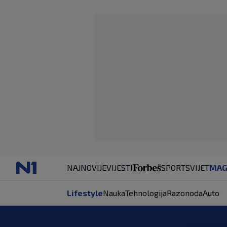
NAJNOVIJE
VIJESTI
SPORT
SVIJET
MAG
Lifestyle
Nauka
Tehnologija
Razonoda
Auto