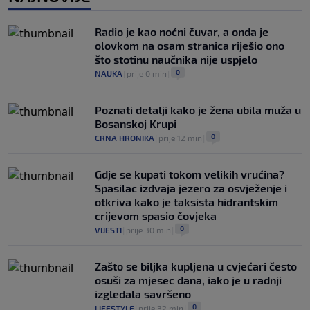
Kako je Gianni Infantino uspio uništiti
Mundijal: Od fudbala do Trumpa,
Radio je kao noćni čuvar, a onda je
milijardi i rata s UEFA-om
olovkom na osam stranica riješio ono
0
NOGOMET
|
prije 3 h
|
što stotinu naučnika nije uspjelo
0
NAUKA
|
prije 0 min
|
Poznati detalji kako je žena ubila muža u
Bosanskoj Krupi
0
CRNA HRONIKA
|
prije 12 min
|
Gdje se kupati tokom velikih vrućina?
Spasilac izdvaja jezero za osvježenje i
otkriva kako je taksista hidrantskim
crijevom spasio čovjeka
0
VIJESTI
|
prije 30 min
|
Zašto se biljka kupljena u cvjećari često
osuši za mjesec dana, iako je u radnji
izgledala savršeno
0
LIFESTYLE
|
prije 32 min
|