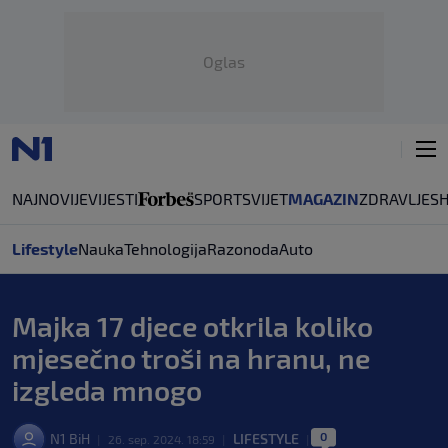
Oglas
NAJNOVIJE
VIJESTI
SPORT
SVIJET
MAGAZIN
ZDRAVLJE
S
Lifestyle
Nauka
Tehnologija
Razonoda
Auto
Majka 17 djece otkrila koliko
mjesečno troši na hranu, ne
izgleda mnogo
0
N1 BiH
LIFESTYLE
|
26. sep. 2024. 18:59
|
|