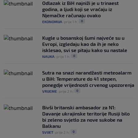
Odlazak iz BiH najniži je u trinaest
godina, a ljudi koji se vraćaju iz
Njemačke računaju ovako
0
EKONOMIJA
|
prije 1 h
|
Kugle u bosanskoj šumi najveće su u
Evropi, izgledaju kao da ih je neko
isklesao, svi se pitaju kako su nastale
0
NAUKA
|
prije 1 h
|
Sutra na snazi narandžasti meteoalarm
u BiH: Temperature do 41 stepen,
ponegdje vrijednosti crvenog upozorenja
0
VRIJEME
|
prije 2 h
|
Bivši britanski ambasador za N1:
Davanje ukrajinske teritorije Rusiji bilo
bi zeleno svjetlo za nove sukobe na
Balkanu
0
SVIJET
|
prije 2 h
|