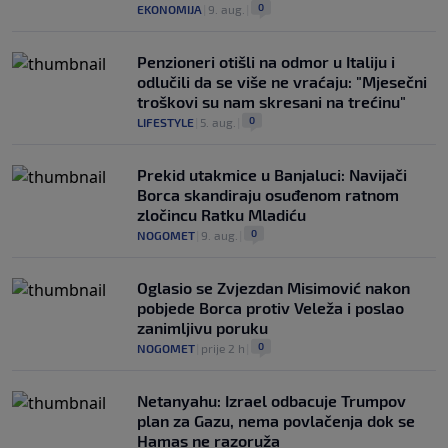
0
EKONOMIJA
|
9. aug.
|
Penzioneri otišli na odmor u Italiju i
odlučili da se više ne vraćaju: "Mjesečni
troškovi su nam skresani na trećinu"
0
LIFESTYLE
|
5. aug.
|
Prekid utakmice u Banjaluci: Navijači
Borca skandiraju osuđenom ratnom
zločincu Ratku Mladiću
0
NOGOMET
|
9. aug.
|
Oglasio se Zvjezdan Misimović nakon
pobjede Borca protiv Veleža i poslao
zanimljivu poruku
0
NOGOMET
|
prije 2 h
|
Netanyahu: Izrael odbacuje Trumpov
plan za Gazu, nema povlačenja dok se
Hamas ne razoruža