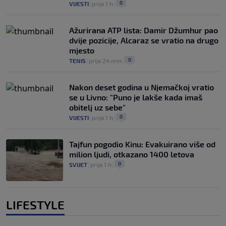
0
VIJESTI
|
prije 1 h
|
Ažurirana ATP lista: Damir Džumhur pao
dvije pozicije, Alcaraz se vratio na drugo
mjesto
0
TENIS
|
prije 24 min
|
Nakon deset godina u Njemačkoj vratio
se u Livno: "Puno je lakše kada imaš
obitelj uz sebe"
0
VIJESTI
|
prije 1 h
|
Tajfun pogodio Kinu: Evakuirano više od
milion ljudi, otkazano 1400 letova
0
SVIJET
|
prije 1 h
|
LIFESTYLE