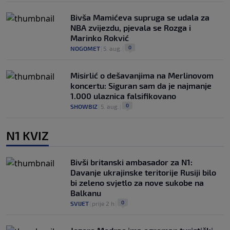
Bivša Mamićeva supruga se udala za
NBA zvijezdu, pjevala se Rozga i
Marinko Rokvić
0
NOGOMET
|
5. aug.
|
Misirlić o dešavanjima na Merlinovom
koncertu: Siguran sam da je najmanje
1.000 ulaznica falsifikovano
0
SHOWBIZ
|
5. aug.
|
N1 KVIZ
Bivši britanski ambasador za N1:
Davanje ukrajinske teritorije Rusiji bilo
bi zeleno svjetlo za nove sukobe na
Balkanu
0
SVIJET
|
prije 2 h
|