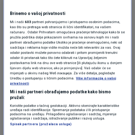
u tri različita supermarketa kako bi dobila
najbolje ponude".
Brinemo o vašoj privatnosti
Mi i naši
603
partneri pohranjujemo i pristupamo osobnim podacima,
kao što su pretraga web stranica ili lični identifikatori, na vašem
Kelly počinje svoj dan u 5:45 ujutro i ide na
računaru . Odabir Prihvatam omogućava praćenje tehnologije kako bi se
pružila podrška dolje prikazanim svrhama na osnovu kojih mi i naši
spavanje u 22:30 kako bi se uvjerila da svako
partneri obrađujemo podatke Ukoliko je praćenje onemogućeno, neki od
dijete dobije ono što mu je potrebno.
sadržaja i reklama koje vidite možda neće biti relevantni za vas. Ovaj
odabir postavki možete ponovno odabrati i pritom promijeniti trenutni
odabir ili pristanak tako što ćete kliknuti na Upravljaj željenim
postavkama link na dnu ove web stranice [ili plutajuću ikonu u donjem
Mama iz Summervillea, u Sjevernoj Karolini, u
lijevom dijelu web stranice, ako je primjenjivo]. Vaš odabir će se
mijenjati u okviru našeg Wеб локација. Za više detalja, pogledajte
trgovine ide svake nedjelje. Ona pravi listu
Uredbu o postupanju s ličnim podacima.
Više informacija o vašoj
privatnosti
onoga što je na jelovniku za sedmicu dana i na
Mi i naši partneri obrađujemo podatke kako bismo
taj način planira.
pružali:
Koristite podatke o tačnoj geolokaciji. Aktivno skenirajte karakteristike
uređaja radi identifikacije. Spremanje podataka i/ili pristupanje
podacima na uređaju. Prilagođeno oglašavanje i sadržaj, mjerenje
Kelly i Timothy prestali su sa usvajajem od
oglašavanja i sadržaja, istraživanje publike i razvoj usluga.
Spisak partnera (pružalaca usluga)
kada su postali baka i djed. Usvojili su Amber,