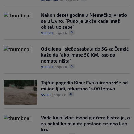
Nakon deset godina u Njemačkoj vratio
se u Livno: "Puno je lakše kada imaš
obitelj uz sebe"
0
VIJESTI
|
prije 1 h
|
Od cijena i sječe stabala do 5G-a: Čengić
kaže da “ako imate 50 KM, kao da
nemate ništa”
0
VIJESTI
|
prije 1 h
|
Tajfun pogodio Kinu: Evakuirano više od
milion ljudi, otkazano 1400 letova
0
SVIJET
|
prije 1 h
|
Voda koja izlazi ispod glečera bistra je, a
za nekoliko minuta postane crvena kao
krv