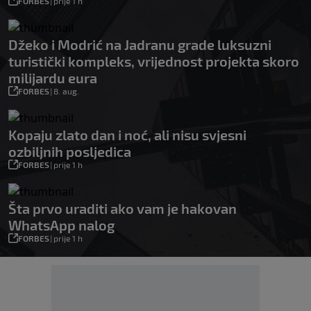
FORBES
|
prije 1 h
Džeko i Modrić na Jadranu grade luksuzni
turistički kompleks, vrijednost projekta skoro
milijardu eura
FORBES
|
8. aug.
Kopaju zlato dan i noć, ali nisu svjesni
ozbiljnih posljedica
FORBES
|
prije 1 h
Šta prvo uraditi ako vam je hakovan
WhatsApp nalog
FORBES
|
prije 1 h