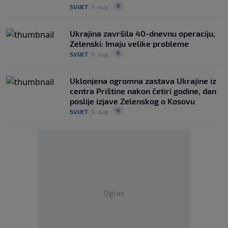
0
SVIJET
|
9. aug.
|
Ukrajina završila 40-dnevnu operaciju,
Zelenski: Imaju velike probleme
0
SVIJET
|
9. aug.
|
Uklonjena ogromna zastava Ukrajine iz
centra Prištine nakon četiri godine, dan
poslije izjave Zelenskog o Kosovu
0
SVIJET
|
9. aug.
|
Oglas