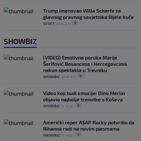
Trump imenovao Willa Scharfa za
glavnog pravnog savjetnika Bijele kuće
0
SVIJET
|
prije 2 h
|
SHOWBIZ
(VIDEO) Emotivna poruka Marije
Šerifović Bosancima i Hercegovcima
nakon spektakla u Travniku
0
SHOWBIZ
|
prije 4 h
|
Video koji budi emocije: Dino Merlin
objavio najbolje trenutke s Koševa
0
SHOWBIZ
|
6. aug.
|
Američki reper A$AP Rocky potvrdio da
Rihanna radi na novim pjesmama
0
SHOWBIZ
|
6. aug.
|