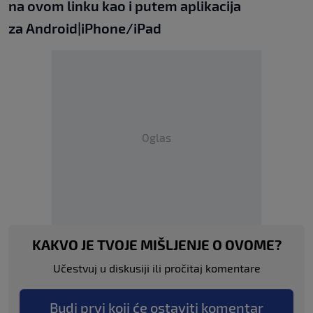
na
ovom linku
kao i putem aplikacija
za
An
droid
|
iPhone/iPad
Oglas
KAKVO JE TVOJE MIŠLJENJE O OVOME?
Učestvuj u diskusiji ili pročitaj komentare
Budi prvi koji će ostaviti komentar