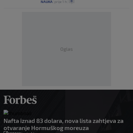
0
NAUKA
|
prije 1 h
|
Oglas
Nafta iznad 83 dolara, nova lista zahtjeva za
otvaranje Hormuškog moreuza