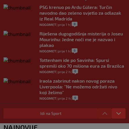
PSG krenuo po Ardu Gülera: Turčin
navodno dao zeleno svjetlo za odlazak
iz Real Madrida
0
NOGOMET
|
prije 1 h
|
Riješena dugogodišnja misterija o Joseu
Mourinhu: Jedne noći me je nazvao i
plakao
0
NOGOMET
|
prije 1 h
|
Tottenham ide po Savinha: Spursi
spremili oko 70 miliona eura za Brazilca
0
NOGOMET
|
prije 2 h
|
Iraola zabrinut nakon novog poraza
Liverpoola: "Ne možemo održati nivo
koji želimo"
0
NOGOMET
|
prije 2 h
|
Vlahović pred velikom odlukom:
Beşiktaş mu nudi 10 miliona eura po
Idi na Sport
sezoni
0
NOGOMET
|
prije 3 h
|
NAJNOVIJE