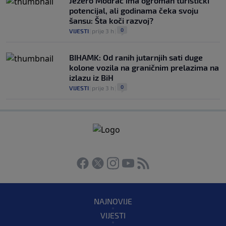
Jezero Modrac ima ogroman turistički
potencijal, ali godinama čeka svoju
šansu: Šta koči razvoj?
0
VIJESTI
|
prije 3 h
|
BIHAMK: Od ranih jutarnjih sati duge
kolone vozila na graničnim prelazima na
izlazu iz BiH
0
VIJESTI
|
prije 3 h
|
NAJNOVIJE
VIJESTI