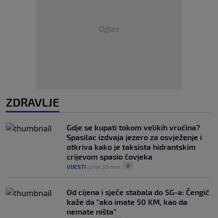
Oglas
ZDRAVLJE
Gdje se kupati tokom velikih vrućina?
Spasilac izdvaja jezero za osvježenje i
otkriva kako je taksista hidrantskim
crijevom spasio čovjeka
0
VIJESTI
|
prije 30 min
|
Od cijena i sječe stabala do 5G-a: Čengić
kaže da “ako imate 50 KM, kao da
nemate ništa”