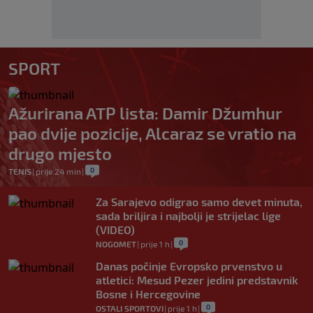
SPORT
Ažurirana ATP lista: Damir Džumhur
pao dvije pozicije, Alcaraz se vratio na
drugo mjesto
0
TENIS
|
prije 24 min
|
Za Sarajevo odigrao samo devet minuta,
sada briljira i najbolji je strijelac lige
(VIDEO)
0
NOGOMET
|
prije 1 h
|
Danas počinje Evropsko prvenstvo u
atletici: Mesud Pezer jedini predstavnik
Bosne i Hercegovine
0
OSTALI SPORTOVI
|
prije 1 h
|