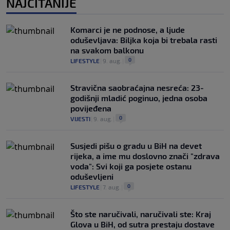
NAJČITANIJE
Komarci je ne podnose, a ljude
oduševljava: Biljka koja bi trebala rasti
na svakom balkonu
0
LIFESTYLE
|
9. aug.
|
Stravična saobraćajna nesreća: 23-
godišnji mladić poginuo, jedna osoba
povijeđena
0
VIJESTI
|
9. aug.
|
Susjedi pišu o gradu u BiH na devet
rijeka, a ime mu doslovno znači "zdrava
voda": Svi koji ga posjete ostanu
oduševljeni
0
LIFESTYLE
|
7. aug.
|
Što ste naručivali, naručivali ste: Kraj
Glova u BiH, od sutra prestaju dostave