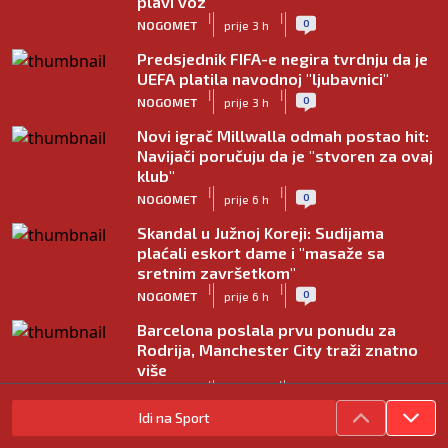
plavi voz
|
|
0
NOGOMET
prije 3 h
Predsjednik FIFA-e negira tvrdnju da je
UEFA platila navodnoj "ljubavnici"
|
|
0
NOGOMET
prije 3 h
Novi igrač Millwalla odmah postao hit:
Navijači poručuju da je "stvoren za ovaj
klub"
|
|
0
NOGOMET
prije 6 h
Skandal u Južnoj Koreji: Sudijama
plaćali eskort dame i "masaže sa
sretnim završetkom"
|
|
0
NOGOMET
prije 6 h
Barcelona poslala prvu ponudu za
Rodrija, Manchester City traži znatno
više
|
|
0
NOGOMET
prije 7 h
Idi na Sport
Dalić će postati najskuplji hrvatski
trener u historiji i jedan od najplaćenijih