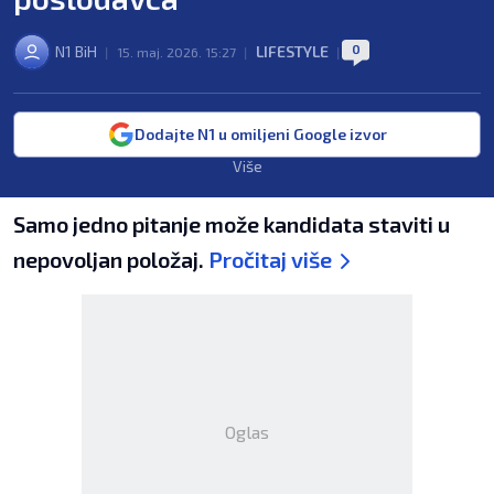
0
N1 BiH
LIFESTYLE
|
15. maj. 2026. 15:27
|
|
Dodajte N1 u omiljeni Google izvor
Više
Samo jedno pitanje može kandidata staviti u
nepovoljan položaj.
Pročitaj više
Oglas