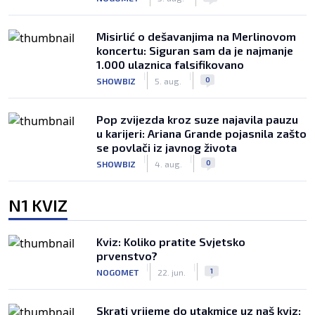
Misirlić o dešavanjima na Merlinovom
koncertu: Siguran sam da je najmanje
1.000 ulaznica falsifikovano
|
|
0
SHOWBIZ
5. aug.
Pop zvijezda kroz suze najavila pauzu
u karijeri: Ariana Grande pojasnila zašto
se povlači iz javnog života
|
|
0
SHOWBIZ
4. aug.
N1 KVIZ
Kviz: Koliko pratite Svjetsko
prvenstvo?
|
|
1
NOGOMET
22. jun.
Skrati vrijeme do utakmice uz naš kviz: