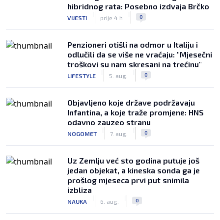
hibridnog rata: Posebno izdvaja Brčko
|
|
0
VIJESTI
prije 4 h
Penzioneri otišli na odmor u Italiju i
odlučili da se više ne vraćaju: "Mjesečni
troškovi su nam skresani na trećinu"
|
|
0
LIFESTYLE
5. aug.
Objavljeno koje države podržavaju
Infantina, a koje traže promjene: HNS
odavno zauzeo stranu
|
|
0
NOGOMET
7. aug.
Uz Zemlju već sto godina putuje još
jedan objekat, a kineska sonda ga je
prošlog mjeseca prvi put snimila
izbliza
|
|
0
NAUKA
6. aug.