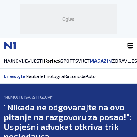
Oglas
NAJNOVIJE
VIJESTI
SPORT
SVIJET
MAGAZIN
ZDRAVLJE
Lifestyle
Nauka
Tehnologija
Razonoda
Auto
"NEMOJTE ISPASTI GLUPI"
"Nikada ne odgovarajte na ovo
pitanje na razgovoru za posao!":
Uspješni advokat otkriva trik
poslodavca