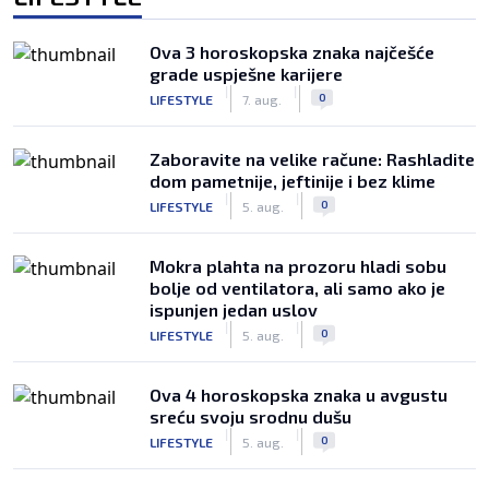
Ova 3 horoskopska znaka najčešće
grade uspješne karijere
|
|
0
LIFESTYLE
7. aug.
Zaboravite na velike račune: Rashladite
dom pametnije, jeftinije i bez klime
|
|
0
LIFESTYLE
5. aug.
Mokra plahta na prozoru hladi sobu
bolje od ventilatora, ali samo ako je
ispunjen jedan uslov
|
|
0
LIFESTYLE
5. aug.
Ova 4 horoskopska znaka u avgustu
sreću svoju srodnu dušu
|
|
0
LIFESTYLE
5. aug.