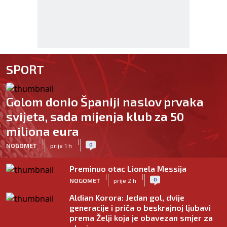
SPORT
Golom donio Španiji naslov prvaka
svijeta, sada mijenja klub za 50
miliona eura
|
|
0
NOGOMET
prije 1 h
Preminuo otac Lionela Messija
|
|
0
NOGOMET
prije 2 h
Aldian Korora: Jedan gol, dvije
generacije i priča o beskrajnoj ljubavi
prema Želji koja je obavezan smjer za