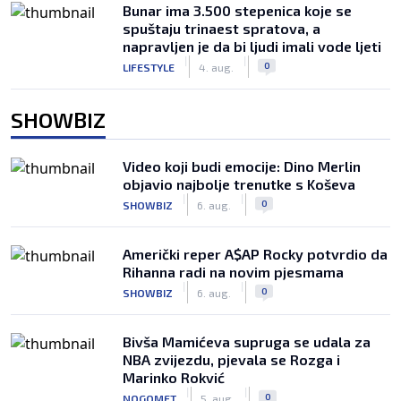
Bunar imа 3.500 stepenica koje se
spuštaju trinaest spratova, a
napravljen je da bi ljudi imali vode ljeti
|
|
0
LIFESTYLE
4. aug.
SHOWBIZ
Video koji budi emocije: Dino Merlin
objavio najbolje trenutke s Koševa
|
|
0
SHOWBIZ
6. aug.
Američki reper A$AP Rocky potvrdio da
Rihanna radi na novim pjesmama
|
|
0
SHOWBIZ
6. aug.
Bivša Mamićeva supruga se udala za
NBA zvijezdu, pjevala se Rozga i
Marinko Rokvić
|
|
0
NOGOMET
5. aug.