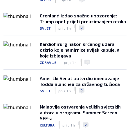
Grenland izdao snažno upozorenje:
Trump opet prijeti preuzimanjem otoka
|
|
0
SVIJET
prije 1 h
Kardiohirurg nakon srčanog udara
otkrio koje namirnice uvijek kupuje, a
koje izbjegava
|
|
0
ZDRAVLJE
prije 1 h
Američki Senat potvrdio imenovanje
Todda Blanchea za državnog tužioca
|
|
0
SVIJET
prije 1 h
Najnovija ostvarenja velikih svjetskih
autora u programu Summer Screen
SFF-a
|
|
0
KULTURA
prije 1 h