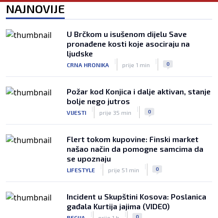
NAJNOVIJE
selektora svijeta
|
|
0
NOGOMET
prije 8 h
U Brčkom u isušenom dijelu Save
Otkriveno ko je bio Georginina prva
pronađene kosti koje asociraju na
ljubav: Njihova priča ponovo postala
ljudske
viralna
|
|
|
|
0
CRNA HRONIKA
prije 1 min
0
NOGOMET
7. aug.
Požar kod Konjica i dalje aktivan, stanje
bolje nego jutros
|
|
0
VIJESTI
prije 35 min
Flert tokom kupovine: Finski market
našao način da pomogne samcima da
se upoznaju
|
|
0
LIFESTYLE
prije 51 min
Incident u Skupštini Kosova: Poslanica
gađala Kurtija jajima (VIDEO)
|
|
0
REGIJA
prije 1 h