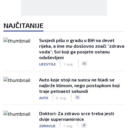
NAJČITANIJE
Susjedi pišu o gradu u BiH na devet
rijeka, a ime mu doslovno znači "zdrava
voda": Svi koji ga posjete ostanu
oduševljeni
|
|
0
LIFESTYLE
7. aug.
Auto koje stoji na suncu ne hladi se
najbrže klimom, nego postupkom koji
traje petnaest sekundi
|
|
0
AUTO
6. aug.
Doktori: Za zdravo srce treba jesti
dvije supernamirnice
|
|
0
ZDRAVLJE
7. aug.