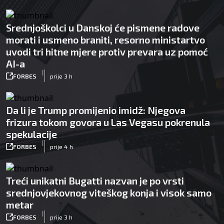
Srednjoškolci u Danskoj će pismene radove
morati i usmeno braniti, resorno ministartvo
uvodi tri hitne mjere protiv prevara uz pomoć
AI-a
|
FORBES
prije 3 h
Da li je Trump promijenio imidž: Njegova
frizura tokom govora u Las Vegasu pokrenula
spekulacije
|
FORBES
prije 4 h
Treći unikatni Bugatti nazvan je po vrsti
srednjovjekovnog viteškog konja i visok samo
metar
|
FORBES
prije 3 h