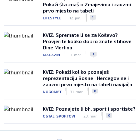
Pokaži šta znaš o Zmajevima i zauzmi
prvo mjesto na tabeli
|
|
1
LIFESTYLE
12. jun.
KVIZ: Spremate li se za Koševo?
Provjerite koliko dobro znate stihove
Dine Merlina
|
|
1
MAGAZIN
31. mar.
KVIZ: Pokaži koliko poznaješ
reprezentaciju Bosne i Hercegovine i
zauzmi prvo mjesto na tabeli navijača
|
|
0
NOGOMET
31. mar.
KVIZ: Poznajete li bh. sport i sportiste?
|
|
0
OSTALI SPORTOVI
23. mar.