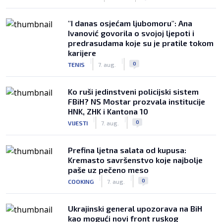
"I danas osjećam ljubomoru": Ana
Ivanović govorila o svojoj ljepoti i
predrasudama koje su je pratile tokom
karijere
|
|
0
TENIS
7. aug.
Ko ruši jedinstveni policijski sistem
FBiH? NS Mostar prozvala institucije
HNK, ZHK i Kantona 10
|
|
0
VIJESTI
7. aug.
Prefina ljetna salata od kupusa:
Kremasto savršenstvo koje najbolje
paše uz pečeno meso
|
|
0
COOKING
7. aug.
Ukrajinski general upozorava na BiH
kao mogući novi front ruskog