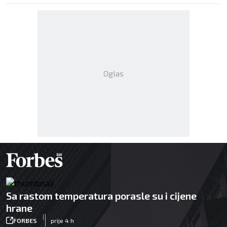
Oglas
Sa rastom temperatura porasle su i cijene
hrane
|
FORBES
prije 4 h