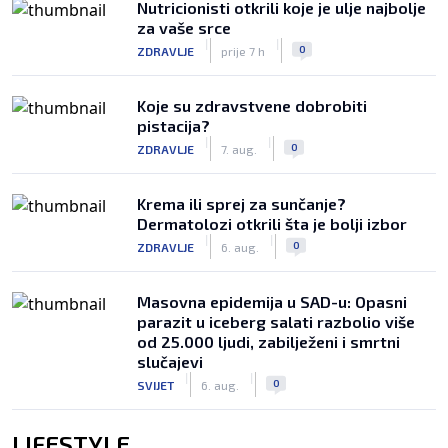
Nutricionisti otkrili koje je ulje najbolje
za vaše srce
|
|
0
ZDRAVLJE
prije 7 h
Koje su zdravstvene dobrobiti
pistacija?
|
|
0
ZDRAVLJE
7. aug.
Krema ili sprej za sunčanje?
Dermatolozi otkrili šta je bolji izbor
|
|
0
ZDRAVLJE
6. aug.
Masovna epidemija u SAD-u: Opasni
parazit u iceberg salati razbolio više
od 25.000 ljudi, zabilježeni i smrtni
slučajevi
|
|
0
SVIJET
6. aug.
LIFESTYLE