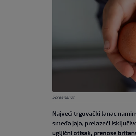
Screenshot
Najveći trgovački lanac namir
smeđa jaja, prelazeći isključiv
ugljični otisak, prenose britan