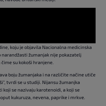
ine, koju je objavila Nacionalna medicinska
ko narandžasti žumanjak nije pokazatelj
a čime su kokoši hranjene.
ava boju žumanjaka i na različite načine utiče
i", tvrdi se u studiji. Nijansu žumanjka
oji se nazivaju karotenoidi, a koji se
poput kukuruza, nevena, paprike i mrkve.