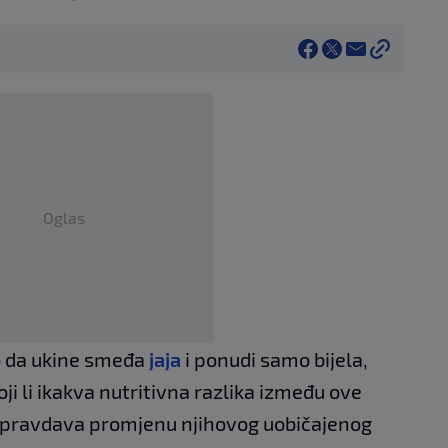
Oglas
o da ukine smeđa
jaja
i ponudi samo bijela,
toji li ikakva nutritivna razlika između ove
a opravdava promjenu njihovog uobičajenog