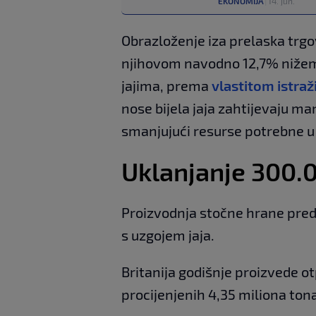
EKONOMIJA
|
14. jun.
Obrazloženje iza prelaska trgo
njihovom navodno 12,7% nižem
jajima, prema
vlastitom istraž
nose bijela jaja zahtijevaju man
smanjujući resurse potrebne u 
Uklanjanje 300.
Proizvodnja stočne hrane pred
s uzgojem jaja.
Britanija godišnje proizvede otp
procijenjenih 4,35 miliona tona