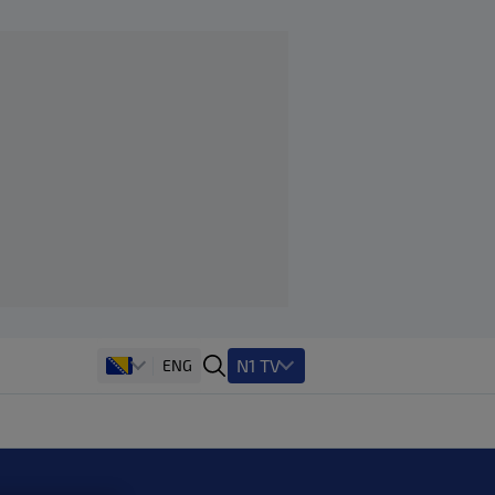
N1 TV
ENG