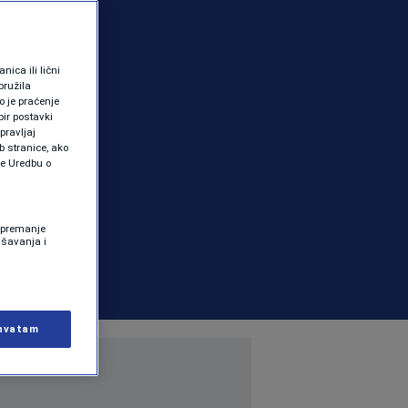
ica ili lični
pružila
 je praćenje
ir postavki
pravljaj
b stranice, ako
te Uredbu o
 Spremanje
ašavanja i
hvatam