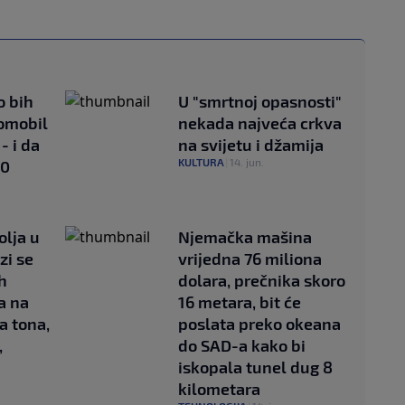
o bih
U "smrtnoj opasnosti"
tomobil
nekada najveća crkva
- i da
na svijetu i džamija
KULTURA
|
14. jun.
00
olja u
Njemačka mašina
zi se
vrijedna 76 miliona
h
dolara, prečnika skoro
a na
16 metara, bit će
a tona,
poslata preko okeana
,
do SAD-a kako bi
iskopala tunel dug 8
kilometara