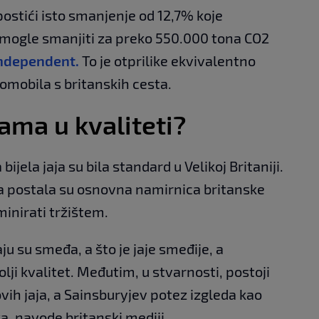
 postići isto smanjenje od 12,7% koje
se mogle smanjiti za preko 550.000 tona CO2
ndependent.
To je otprilike ekvivalentno
omobila s britanskih cesta.
ikama u kvaliteti?
ijela jaja su bila standard u Velikoj Britaniji.
ja postala su osnovna namirnica britanske
minirati tržištem.
ju su smeđa, a što je jaje smeđije, a
lji kvalitet. Međutim, u stvarnosti, postoji
vih jaja, a Sainsburyjev potez izgleda kao
a, navode britanski mediji.