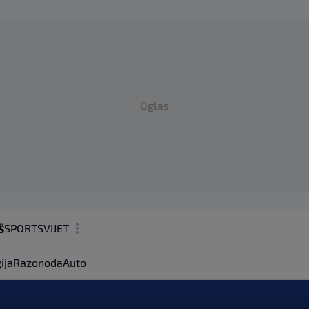
Oglas
SPORT
SVIJET
MAGAZIN
ija
Razonoda
Auto
ZDRAVLJE