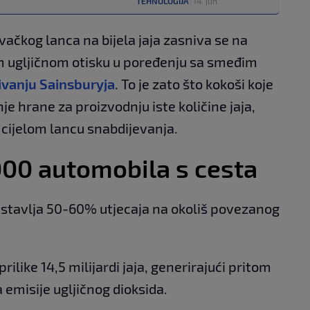
TEHNOLOGIJA
|
14. jun.
vačkog lanca na bijela jaja zasniva se na
 ugljičnom otisku u poređenju sa smeđim
ivanju Sainsburyja
. To je zato što kokoši koje
je hrane za proizvodnju iste količine jaja,
cijelom lancu snabdijevanja.
000 automobila s cesta
stavlja 50-60% utjecaja na okoliš povezanog
rilike 14,5 milijardi jaja, generirajući pritom
 emisije ugljičnog dioksida.