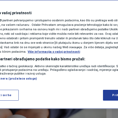
SHOWBIZ
lika između smeđih i
KOLUMNE
 vašoj privatnosti
3
partneri pohranjujemo i pristupamo osobnim podacima, kao što su pretraga web stran
ori, na vašem računaru . Odabir Prihvatam omogućava praćenje tehnologije kako bi se 
je prikazanim svrhama na osnovu kojih mi i naši partneri obrađujemo podatke Ukoliko
 neki od sadržaja i reklama koje vidite možda neće biti relevantni za vas. Ovaj odab
PODCAST
no odabrati i pritom promijeniti trenutni odabir ili pristanak tako što ćete kliknuti na U
0
 2026. 11:50
LIFESTYLE
komentara
|
|
tavkama link na dnu ove web stranice [ili plutajuću ikonu u donjem lijevom dijelu we
N1 SPECIJAL
vo]. Vaš odabir će se mijenjati u okviru našeg Wеб локација. Za više detalja, pogledaj
s ličnim podacima.
Više informacija o vašoj privatnosti
FENOMENI
 partneri obrađujemo podatke kako bismo pružali:
Više
datke o tačnoj geolokaciji. Aktivno skenirajte karakteristike uređaja radi identifikacije.
NEISTRAŽENO
ili pristupanje podacima na uređaju. Prilagođeno oglašavanje i sadržaj, mjerenje ogl
traživanje publike i razvoj usluga.
tnera (pružalaca usluga)
VIRALNO
FOTO
ži svrhe
Pri
PROMO
VIDEO