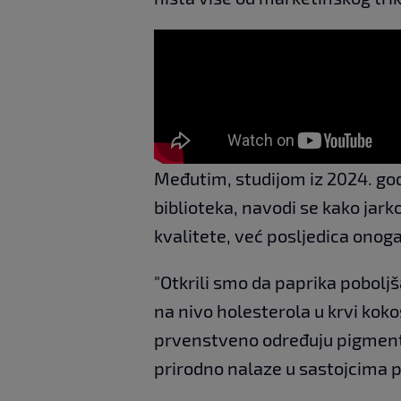
Međutim, studijom iz 2024. god
biblioteka, navodi se kako jar
kvalitete, već posljedica onog
"Otkrili smo da paprika poboljš
na nivo holesterola u krvi kokoš
prvenstveno određuju pigmenti k
prirodno nalaze u sastojcima 