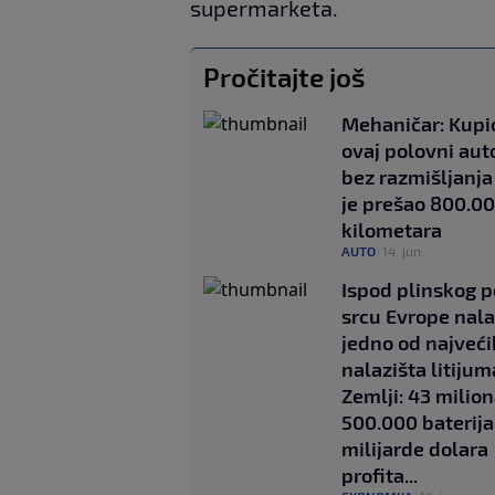
supermarketa.
Pročitajte još
Mehaničar: Kupi
ovaj polovni au
bez razmišljanja 
je prešao 800.0
kilometara
AUTO
|
14. jun.
Ispod plinskog p
srcu Evrope nala
jedno od najveći
nalazišta litijum
Zemlji: 43 milion
500.000 baterija
milijarde dolara
profita...