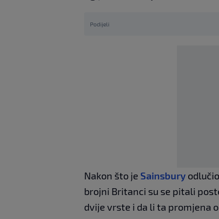
Podijeli
Nakon što je
Sainsbury
odluči
brojni Britanci su se pitali pos
dvije vrste i da li ta promjen