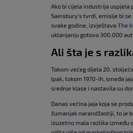
Ako bi cijela industrija uspjela
Sainsbury's tvrdi, emisije bi 
svake godine, izvještava
The I
uklanjanju gotovo 300.000 aut
Ali šta je s razl
Tokom većeg dijela 20. stoljeća b
Ipak, tokom 1970-ih, smeđa ja
srednje klase i nastavila su do
Danas većina jaja koja se proda
žumanjak narandžastiji, to je bo
izuzetno mala razlika između o
ništa više od marketinškog trik