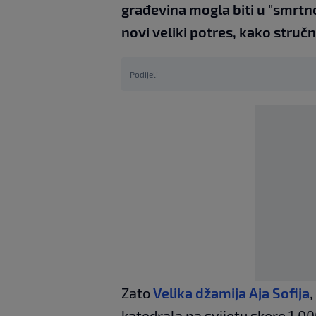
građevina mogla biti u "smrtn
novi veliki potres, kako stručn
Podijeli
Zato
Velika džamija Aja Sofija
,
katedrala na svijetu skoro 1.00