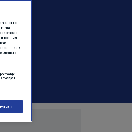
ica ili lični
pružila
 je praćenje
ir postavki
pravljaj
b stranice, ako
te Uredbu o
 Spremanje
ašavanja i
hvatam