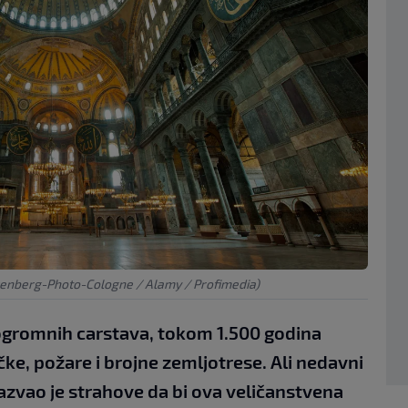
ckenberg-Photo-Cologne / Alamy / Profimedia)
 ogromnih carstava, tokom 1.500 godina
ačke, požare i brojne zemljotrese. Ali nedavni
azvao je strahove da bi ova veličanstvena