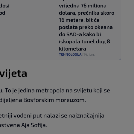
dosi
vrijedna 76 miliona
rod
dolara, prečnika skoro
16 metara, bit će
poslata preko okeana
do SAD-a kako bi
iskopala tunel dug 8
kilometara
TEHNOLOGIJA
|
14. jun.
vijeta
. To je jedina metropola na svijetu koji se
odijeljena Bosforskim moreuzom.
niji vodeni put nalazi se najznačajnija
stvena Aja Sofija.