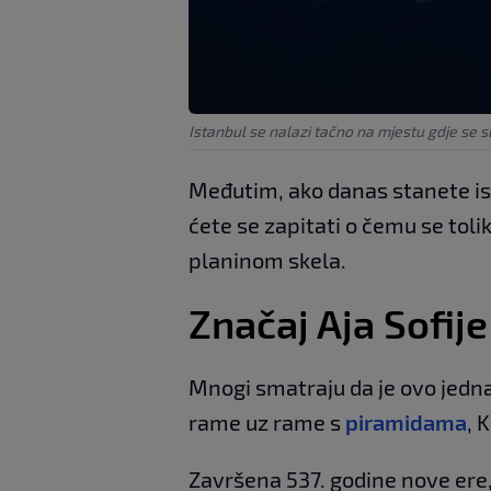
Istanbul se nalazi tačno na mjestu gdje se s
Međutim, ako danas stanete is
ćete se zapitati o čemu se tolik
planinom skela.
Značaj Aja Sofije
Mnogi smatraju da je ovo jedna
rame uz rame s
piramidama
, 
Završena 537. godine nove ere,