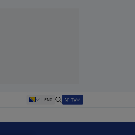
N1 TV
ENG