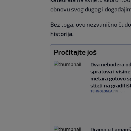
obnovu svog dugog i događajim
Bez toga, ovo nezvanično čudo 
historija.
Pročitajte još
Dva nebodera od
spratova i visin
metara gotovo s
stigli na gradiliš
TEHNOLOGIJA
|
14. jun.
Drama u Lamanš