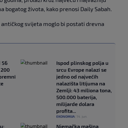
a bogatog života, kako prenosi Daily Sabah.
antičkog svijeta moglo bi postati drevna
 56
Ispod plinskog polja u
e 200
srcu Evrope nalazi se
premni
jedno od najvećih
te
nalazišta litijuma na
Zemlji: 43 miliona tona,
500.000 baterija,
milijarde dolara
profita...
EKONOMIJA
|
14. jun.
u:
Njemačka mašina