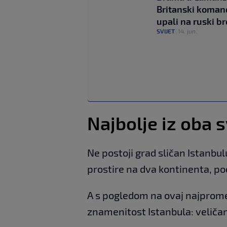
Britanski koman
upali na ruski b
SVIJET
|
14. jun.
Najbolje iz oba s
Ne postoji grad sličan Istanbulu
prostire na dva kontinenta, p
A s pogledom na ovaj najpromet
znamenitost Istanbula: veličan