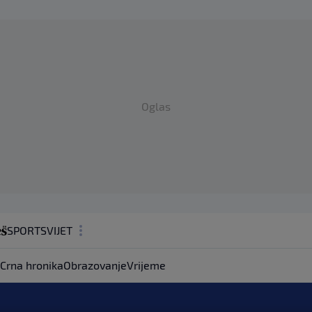
Oglas
SPORT
SVIJET
MAGAZIN
Crna hronika
Obrazovanje
Vrijeme
ZDRAVLJE