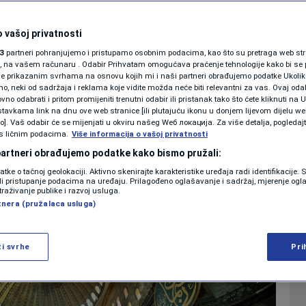
SHOWBIZ
snosti" nekada
KOLUMNE
 vašoj privatnosti
3
partneri pohranjujemo i pristupamo osobnim podacima, kao što su pretraga web stran
a svijetu i džamija
ori, na vašem računaru . Odabir Prihvatam omogućava praćenje tehnologije kako bi se 
je prikazanim svrhama na osnovu kojih mi i naši partneri obrađujemo podatke Ukoliko
 neki od sadržaja i reklama koje vidite možda neće biti relevantni za vas. Ovaj odab
PODCAST
no odabrati i pritom promijeniti trenutni odabir ili pristanak tako što ćete kliknuti na U
0
 2026. 10:55
KULTURA
komentara
|
|
tavkama link na dnu ove web stranice [ili plutajuću ikonu u donjem lijevom dijelu we
N1 SPECIJAL
vo]. Vaš odabir će se mijenjati u okviru našeg Wеб локација. Za više detalja, pogledaj
s ličnim podacima.
Više informacija o vašoj privatnosti
FENOMENI
 partneri obrađujemo podatke kako bismo pružali:
Više
datke o tačnoj geolokaciji. Aktivno skenirajte karakteristike uređaja radi identifikacije.
NEISTRAŽENO
ili pristupanje podacima na uređaju. Prilagođeno oglašavanje i sadržaj, mjerenje ogl
traživanje publike i razvoj usluga.
tnera (pružalaca usluga)
VIRALNO
FOTO
ži svrhe
Pri
PROMO
VIDEO