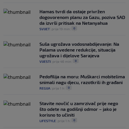
Hamas tvrdi da ostaje privržen
dogovorenom planu za Gazu, poziva SAD
da izvrši pritisak na Netanyahua
0
SVIJET
|
prije 19 min
|
Suša ugrožava vodosnabdijevanje: Na
Palama uvedene redukcije, situacija
ugrožava i dijelove Sarajeva
0
VIJESTI
|
prije 46 min
|
Pedofilija na moru: Muškarci mobitelima
snimali nagu djecu, razotkrili ih građani
0
REGIJA
|
prije 1 h
|
Stavite novčić u zamrzivač prije nego
što odete na godišnji odmor – jako je
korisno to učiniti
0
LIFESTYLE
|
prije 1 h
|