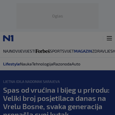
Oglas
NAJNOVIJE
VIJESTI
SPORT
SVIJET
MAGAZIN
ZDRAVLJE
S
Lifestyle
Nauka
Tehnologija
Razonoda
Auto
LJETNA IDILA NADOMAK SARAJEVA
Spas od vrućina i bijeg u prirodu:
Veliki broj posjetilaca danas na
Vrelu Bosne, svaka generacija
pronašla svoj kutak