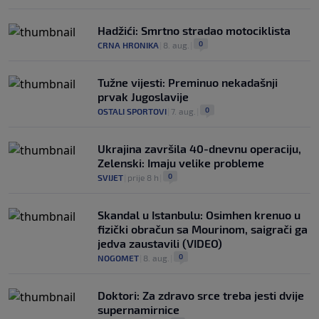
Hadžići: Smrtno stradao motociklista
0
CRNA HRONIKA
|
8. aug.
|
Tužne vijesti: Preminuo nekadašnji
prvak Jugoslavije
0
OSTALI SPORTOVI
|
7. aug.
|
Ukrajina završila 40-dnevnu operaciju,
Zelenski: Imaju velike probleme
0
SVIJET
|
prije 8 h
|
Skandal u Istanbulu: Osimhen krenuo u
fizički obračun sa Mourinom, saigrači ga
jedva zaustavili (VIDEO)
0
NOGOMET
|
8. aug.
|
Doktori: Za zdravo srce treba jesti dvije
supernamirnice