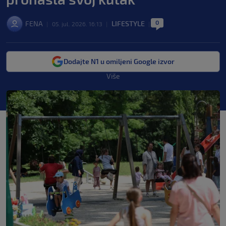
0
FENA
LIFESTYLE
|
05. jul. 2026. 16:13
|
|
Dodajte N1 u omiljeni Google izvor
Više