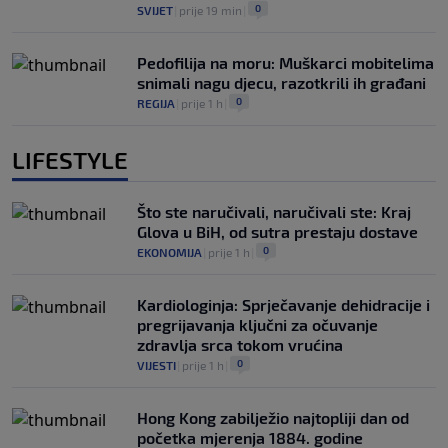
0
SVIJET
|
prije 19 min
|
Pedofilija na moru: Muškarci mobitelima
snimali nagu djecu, razotkrili ih građani
0
REGIJA
|
prije 1 h
|
LIFESTYLE
Što ste naručivali, naručivali ste: Kraj
Glova u BiH, od sutra prestaju dostave
0
EKONOMIJA
|
prije 1 h
|
Kardiologinja: Sprječavanje dehidracije i
pregrijavanja ključni za očuvanje
zdravlja srca tokom vrućina
0
VIJESTI
|
prije 1 h
|
Hong Kong zabilježio najtopliji dan od
početka mjerenja 1884. godine