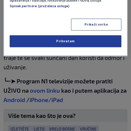
oglašavanja i sadržaja, istraživanje publike i razvoj usluga.
Spisak partnera (pružalaca usluga)
+ 13
Prikaži svrhe
POGLEDAJTE GALERIJU
Prihvatam
Većina zna da sarajevsko ljeto relativno kratko
traje te se svaki sunčani dan koristi da odmor i
uživanje.
╰┈➤ Program N1 televizije možete pratiti
UŽIVO na
ovom linku
kao i putem aplikacija za
Android
/
iPhone/iPad
Više tema kao što je ova?
IZLETIŠTE
LJETO
VRELO BOSNE
VRUĆINE