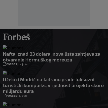
Nafta iznad 83 dolara, nova lista zahtjeva za
otvaranje Hormuškog moreuza
FORBES
|
prije 4 h
Džeko i Modrić na Jadranu grade luksuzni
turistički kompleks, vrijednost projekta skoro
milijardu eura
FORBES
|
8. aug.