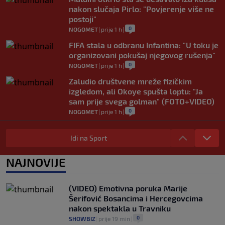
nakon slučaja Pirlo: "Povjerenje više ne
postoji"
0
NOGOMET
|
prije 1 h
|
FIFA stala u odbranu Infantina: "U toku je
organizovani pokušaj njegovog rušenja"
0
NOGOMET
|
prije 1 h
|
Zaludio društvene mreže fizičkim
izgledom, ali Okoye spušta loptu: "Ja
sam prije svega golman" (FOTO+VIDEO)
0
NOGOMET
|
prije 1 h
|
Japanac šetao Baščaršijom pa slučajno
sreo legendu Galatasaraya: Nije znao ko
Idi na Sport
je čovjek ispred njega
0
VIRALNO
|
prije 1 h
|
NAJNOVIJE
Modrić bi mogao dobiti neočekivanu
ulogu u Milanu: Gazzetta nagovijestila
(VIDEO) Emotivna poruka Marije
veliki potez
Šerifović Bosancima i Hercegovcima
0
NOGOMET
|
prije 6 h
|
nakon spektakla u Travniku
0
SHOWBIZ
|
prije 19 min
|