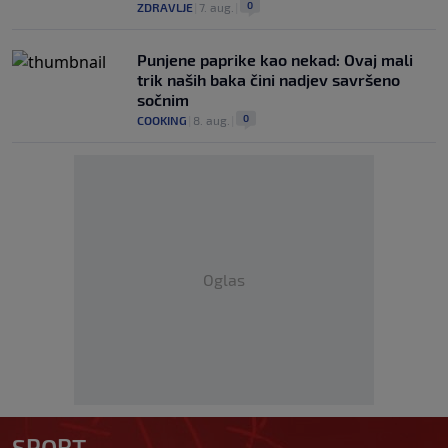
0
ZDRAVLJE
|
7. aug.
|
Punjene paprike kao nekad: Ovaj mali
trik naših baka čini nadjev savršeno
sočnim
0
COOKING
|
8. aug.
|
Oglas
SPORT