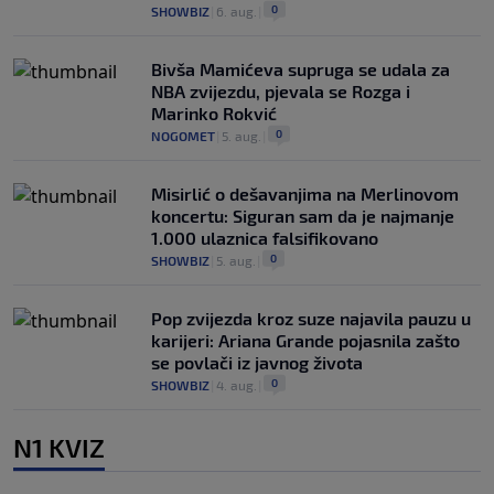
0
SHOWBIZ
|
6. aug.
|
Bivša Mamićeva supruga se udala za
NBA zvijezdu, pjevala se Rozga i
Marinko Rokvić
0
NOGOMET
|
5. aug.
|
Misirlić o dešavanjima na Merlinovom
koncertu: Siguran sam da je najmanje
1.000 ulaznica falsifikovano
0
SHOWBIZ
|
5. aug.
|
Pop zvijezda kroz suze najavila pauzu u
karijeri: Ariana Grande pojasnila zašto
se povlači iz javnog života
0
SHOWBIZ
|
4. aug.
|
N1 KVIZ