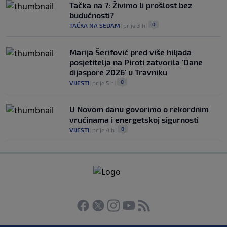
Tačka na 7: Živimo li prošlost bez
budućnosti?
0
TAČKA NA SEDAM
|
prije 3 h
|
Marija Šerifović pred više hiljada
posjetitelja na Piroti zatvorila 'Dane
dijaspore 2026' u Travniku
0
VIJESTI
|
prije 5 h
|
U Novom danu govorimo o rekordnim
vrućinama i energetskoj sigurnosti
0
VIJESTI
|
prije 4 h
|