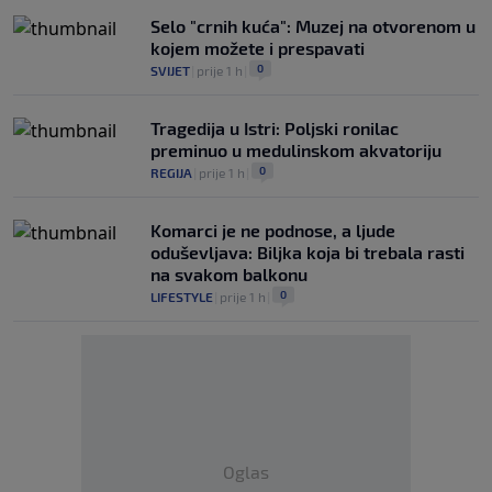
Selo "crnih kuća": Muzej na otvorenom u
kojem možete i prespavati
0
SVIJET
|
prije 1 h
|
Tragedija u Istri: Poljski ronilac
preminuo u medulinskom akvatoriju
0
REGIJA
|
prije 1 h
|
Komarci je ne podnose, a ljude
oduševljava: Biljka koja bi trebala rasti
na svakom balkonu
0
LIFESTYLE
|
prije 1 h
|
Oglas