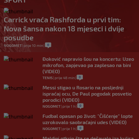
Carrick vraća Rashforda u prvi tim:
Nova šansa nakon 18 mjeseci i dvije
posudbe
0
NOGOMET
|
prije 10 min
|
Đoković napravio šou na koncertu: Uzeo
mikrofon, zapjevao pa zaplesao na bini
(VIDEO)
0
TENIS
|
prije 48 min
|
Messi stigao u Rosario na posljednji
ispraćaj ocu, De Paul pogodak posvetio
porodici (VIDEO)
0
NOGOMET
|
prije 1 h
|
Fudbal opasan po život: "Čišćenje" lopte
uzrokovalo saobraćajni udes (VIDEO)
0
NOGOMET
|
prije 1 h
|
Maldini otkrio šta se dešavalo iza kulisa