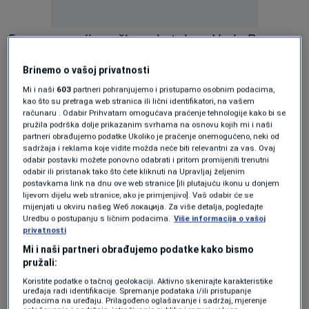
Sve generacije našle su kutak na Vrelu Bosne
"za svoju dušu", odmarajući šetnjom uz
Brinemo o vašoj privatnosti
osvježavajuću vodu Bosne ili ljenškarenjem na
Mi i naši
603
partneri pohranjujemo i pristupamo osobnim podacima,
kao što su pretraga web stranica ili lični identifikatori, na vašem
livadama izletišta, pijući kafu u hladovini
računaru . Odabir Prihvatam omogućava praćenje tehnologije kako bi se
stabala platana u aleji, vozeći bicikl ili na neki
pružila podrška dolje prikazanim svrhama na osnovu kojih mi i naši
partneri obrađujemo podatke Ukoliko je praćenje onemogućeno, neki od
drugi način.
sadržaja i reklama koje vidite možda neće biti relevantni za vas. Ovaj
odabir postavki možete ponovno odabrati i pritom promijeniti trenutni
odabir ili pristanak tako što ćete kliknuti na Upravljaj željenim
postavkama link na dnu ove web stranice [ili plutajuću ikonu u donjem
lijevom dijelu web stranice, ako je primjenjivo]. Vaš odabir će se
mijenjati u okviru našeg Wеб локација. Za više detalja, pogledajte
Uredbu o postupanju s ličnim podacima.
Više informacija o vašoj
privatnosti
Mi i naši partneri obrađujemo podatke kako bismo
pružali:
Koristite podatke o tačnoj geolokaciji. Aktivno skenirajte karakteristike
uređaja radi identifikacije. Spremanje podataka i/ili pristupanje
podacima na uređaju. Prilagođeno oglašavanje i sadržaj, mjerenje