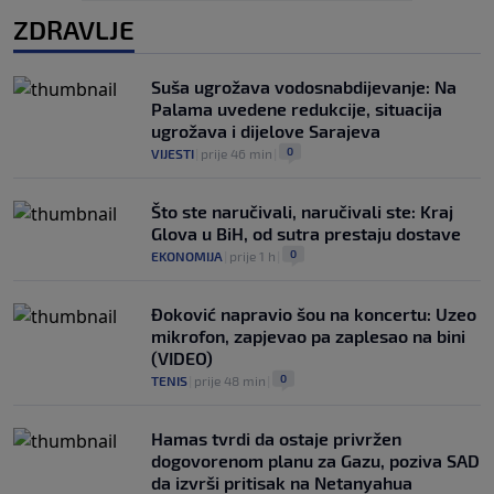
ZDRAVLJE
Suša ugrožava vodosnabdijevanje: Na
Palama uvedene redukcije, situacija
ugrožava i dijelove Sarajeva
0
VIJESTI
|
prije 46 min
|
Što ste naručivali, naručivali ste: Kraj
Glova u BiH, od sutra prestaju dostave
0
EKONOMIJA
|
prije 1 h
|
Đoković napravio šou na koncertu: Uzeo
mikrofon, zapjevao pa zaplesao na bini
(VIDEO)
0
TENIS
|
prije 48 min
|
Hamas tvrdi da ostaje privržen
dogovorenom planu za Gazu, poziva SAD
da izvrši pritisak na Netanyahua