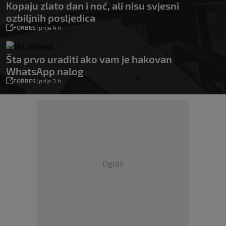
Kopaju zlato dan i noć, ali nisu svjesni
ozbiljnih posljedica
FORBES
|
prije 4 h
Šta prvo uraditi ako vam je hakovan
WhatsApp nalog
FORBES
|
prije 3 h
Oglas