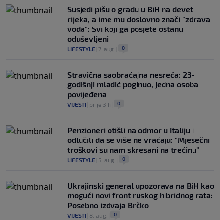
Susjedi pišu o gradu u BiH na devet
rijeka, a ime mu doslovno znači "zdrava
voda": Svi koji ga posjete ostanu
oduševljeni
0
LIFESTYLE
|
7. aug.
|
Stravična saobraćajna nesreća: 23-
godišnji mladić poginuo, jedna osoba
povijeđena
0
VIJESTI
|
prije 3 h
|
Penzioneri otišli na odmor u Italiju i
odlučili da se više ne vraćaju: "Mjesečni
troškovi su nam skresani na trećinu"
0
LIFESTYLE
|
5. aug.
|
Ukrajinski general upozorava na BiH kao
mogući novi front ruskog hibridnog rata:
Posebno izdvaja Brčko
0
VIJESTI
|
8. aug.
|