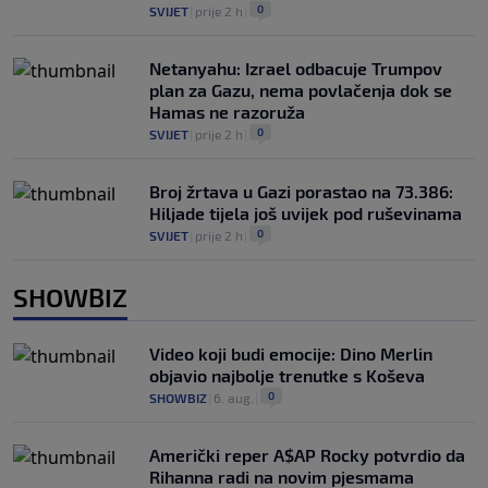
0
SVIJET
|
prije 2 h
|
Netanyahu: Izrael odbacuje Trumpov
plan za Gazu, nema povlačenja dok se
Hamas ne razoruža
0
SVIJET
|
prije 2 h
|
Broj žrtava u Gazi porastao na 73.386:
Hiljade tijela još uvijek pod ruševinama
0
SVIJET
|
prije 2 h
|
SHOWBIZ
Video koji budi emocije: Dino Merlin
objavio najbolje trenutke s Koševa
0
SHOWBIZ
|
6. aug.
|
Američki reper A$AP Rocky potvrdio da
Rihanna radi na novim pjesmama