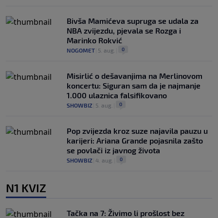
Bivša Mamićeva supruga se udala za
NBA zvijezdu, pjevala se Rozga i
Marinko Rokvić
0
NOGOMET
|
5. aug.
|
Misirlić o dešavanjima na Merlinovom
koncertu: Siguran sam da je najmanje
1.000 ulaznica falsifikovano
0
SHOWBIZ
|
5. aug.
|
Pop zvijezda kroz suze najavila pauzu u
karijeri: Ariana Grande pojasnila zašto
se povlači iz javnog života
0
SHOWBIZ
|
4. aug.
|
N1 KVIZ
Tačka na 7: Živimo li prošlost bez