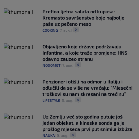
Prefina ljetna salata od kupusa:
Kremasto savršenstvo koje najbolje
paše uz pečeno meso
0
COOKING
|
7. aug.
|
Objavljeno koje države podržavaju
Infantina, a koje traže promjene: HNS
odavno zauzeo stranu
0
NOGOMET
|
7. aug.
|
Penzioneri otišli na odmor u Italiju i
odlučili da se više ne vraćaju: "Mjesečni
troškovi su nam skresani na trećinu"
0
LIFESTYLE
|
5. aug.
|
Uz Zemlju već sto godina putuje još
jedan objekat, a kineska sonda ga je
prošlog mjeseca prvi put snimila izbliza
0
NAUKA
|
6. aug.
|