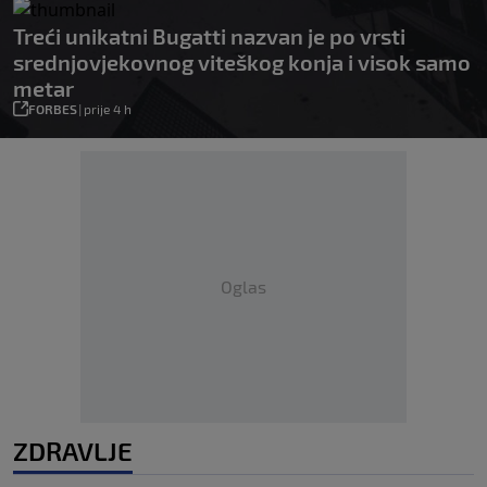
Treći unikatni Bugatti nazvan je po vrsti
srednjovjekovnog viteškog konja i visok samo
metar
FORBES
|
prije 4 h
Oglas
ZDRAVLJE