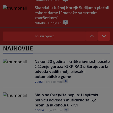
Skandal u Južnoj Koreji: Sudijama plaćali
eskort dame i "masaže sa sretnim
završetkom"
0
NOGOMET
|
prije 7 h
|
Barcelona poslala prvu ponudu za
Rodrija, Manchester City traži znatno
Idi na Sport
više
0
NOGOMET
|
prije 8 h
|
NAJNOVIJE
Dalić će postati najskuplji hrvatski
trener u historiji i jedan od najplaćenijih
Nakon 30 godina i kritika javnosti počelo
selektora svijeta
čišćenje garaža KJKP RAD u Sarajevu: Iz
0
NOGOMET
|
prije 9 h
|
odvoda vadili mulj, pijesak i
automobilske gume
0
VIJESTI
|
prije 16 min
|
Malo se (pre)više popilo: U splitsku
bolnicu doveden muškarac sa 6,2
promila alkohola u krvi
0
REGIJA
|
prije 22 min
|