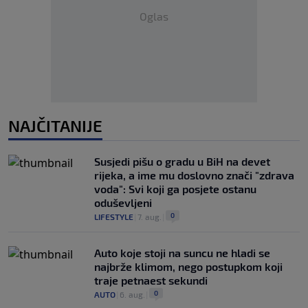
Oglas
NAJČITANIJE
Susjedi pišu o gradu u BiH na devet
rijeka, a ime mu doslovno znači "zdrava
voda": Svi koji ga posjete ostanu
oduševljeni
0
LIFESTYLE
|
7. aug.
|
Auto koje stoji na suncu ne hladi se
najbrže klimom, nego postupkom koji
traje petnaest sekundi
0
AUTO
|
6. aug.
|