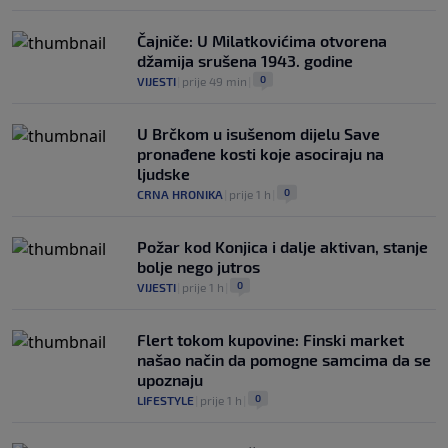
Čajniče: U Milatkovićima otvorena
džamija srušena 1943. godine
0
VIJESTI
|
prije 49 min
|
U Brčkom u isušenom dijelu Save
pronađene kosti koje asociraju na
ljudske
0
CRNA HRONIKA
|
prije 1 h
|
Požar kod Konjica i dalje aktivan, stanje
bolje nego jutros
0
VIJESTI
|
prije 1 h
|
Flert tokom kupovine: Finski market
našao način da pomogne samcima da se
upoznaju
0
LIFESTYLE
|
prije 1 h
|