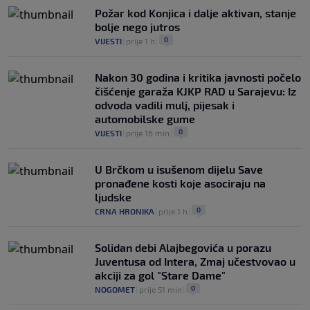
Požar kod Konjica i dalje aktivan, stanje
bolje nego jutros
0
VIJESTI
|
prije 1 h
|
Nakon 30 godina i kritika javnosti počelo
čišćenje garaža KJKP RAD u Sarajevu: Iz
odvoda vadili mulj, pijesak i
automobilske gume
0
VIJESTI
|
prije 16 min
|
U Brčkom u isušenom dijelu Save
pronađene kosti koje asociraju na
ljudske
0
CRNA HRONIKA
|
prije 1 h
|
Solidan debi Alajbegovića u porazu
Juventusa od Intera, Zmaj učestvovao u
akciji za gol "Stare Dame"
0
NOGOMET
|
prije 51 min
|