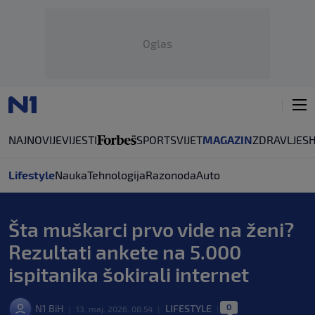
Oglas
NAJNOVIJE
VIJESTI
SPORT
SVIJET
MAGAZIN
ZDRAVLJE
S
Lifestyle
Nauka
Tehnologija
Razonoda
Auto
Šta muškarci prvo vide na ženi?
Rezultati ankete na 5.000
ispitanika šokirali internet
0
N1 BiH
LIFESTYLE
|
13. maj. 2026. 08:54
|
|