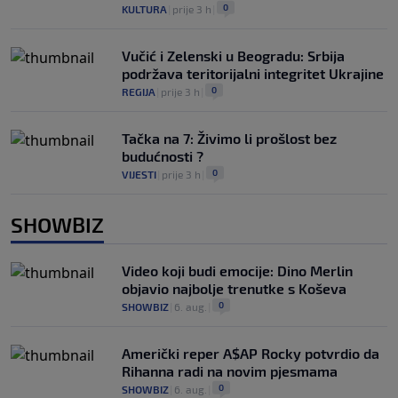
0
KULTURA
|
prije 3 h
|
Vučić i Zelenski u Beogradu: Srbija
podržava teritorijalni integritet Ukrajine
0
REGIJA
|
prije 3 h
|
Tačka na 7: Živimo li prošlost bez
budućnosti ?
0
VIJESTI
|
prije 3 h
|
SHOWBIZ
Video koji budi emocije: Dino Merlin
objavio najbolje trenutke s Koševa
0
SHOWBIZ
|
6. aug.
|
Američki reper A$AP Rocky potvrdio da
Rihanna radi na novim pjesmama
0
SHOWBIZ
|
6. aug.
|