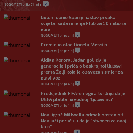
0
NOGOMET
|
prije 51 min
|
Golom donio Španiji naslov prvaka
svijeta, sada mijenja klub za 50 miliona
eura
0
NOGOMET
|
prije 2 h
|
Preminuo otac Lionela Messija
0
NOGOMET
|
prije 3 h
|
Aldian Korora: Jedan gol, dvije
generacije i priča o beskrajnoj ljubavi
prema Želji koja je obavezan smjer za
plavi voz
0
NOGOMET
|
prije 4 h
|
Predsjednik FIFA-e negira tvrdnju da je
UEFA platila navodnoj "ljubavnici"
0
NOGOMET
|
prije 4 h
|
Novi igrač Millwalla odmah postao hit:
Navijači poručuju da je "stvoren za ovaj
klub"
0
NOGOMET
|
prije 7 h
|