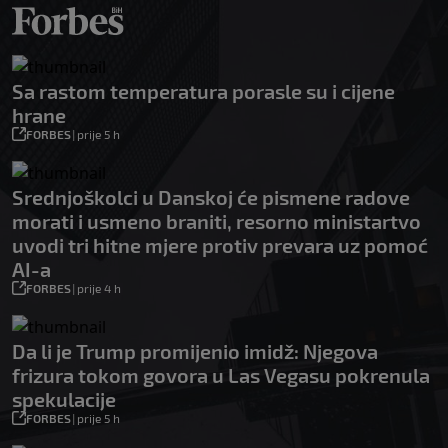
Sa rastom temperatura porasle su i cijene
hrane
FORBES
|
prije 5 h
Srednjoškolci u Danskoj će pismene radove
morati i usmeno braniti, resorno ministartvo
uvodi tri hitne mjere protiv prevara uz pomoć
AI-a
FORBES
|
prije 4 h
Da li je Trump promijenio imidž: Njegova
frizura tokom govora u Las Vegasu pokrenula
spekulacije
FORBES
|
prije 5 h