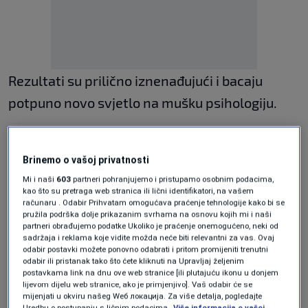
Rezultati su prilično iznenađujući i bacaju
potpuno novo svjetlo na mušku psihologiju.
Šok na dnu liste: Gdje su
Brinemo o vašoj privatnosti
grudi i zadnjica?
Mi i naši
603
partneri pohranjujemo i pristupamo osobnim podacima,
kao što su pretraga web stranica ili lični identifikatori, na vašem
računaru . Odabir Prihvatam omogućava praćenje tehnologije kako bi se
Iako decenijama vlada mišljenje da su obline
pružila podrška dolje prikazanim svrhama na osnovu kojih mi i naši
ključne,
zadnjica
se na ovoj listi našla tek na
partneri obrađujemo podatke Ukoliko je praćenje onemogućeno, neki od
sadržaja i reklama koje vidite možda neće biti relevantni za vas. Ovaj
skromnom
8. mjestu
. Čak su i
grudi
, koje su
odabir postavki možete ponovno odabrati i pritom promijeniti trenutni
odabir ili pristanak tako što ćete kliknuti na Upravljaj željenim
uvijek u vrhu fantazija, zauzele tek
3. mjesto
.
postavkama link na dnu ove web stranice [ili plutajuću ikonu u donjem
lijevom dijelu web stranice, ako je primjenjivo]. Vaš odabir će se
Muškarci su priznali da, iako primijete ove
mijenjati u okviru našeg Wеб локација. Za više detalja, pogledajte
Uredbu o postupanju s ličnim podacima.
Više informacija o vašoj