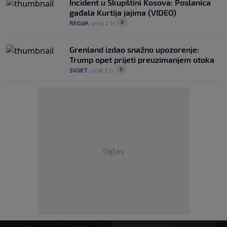
Incident u Skupštini Kosova: Poslanica
gađala Kurtija jajima (VIDEO)
0
REGIJA
|
prije 2 h
|
Grenland izdao snažno upozorenje:
Trump opet prijeti preuzimanjem otoka
0
SVIJET
|
prije 2 h
|
Oglas