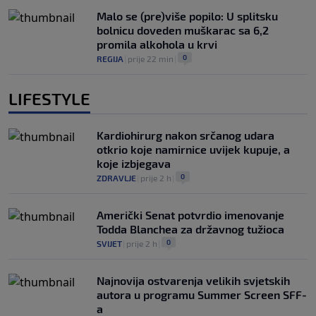
Malo se (pre)više popilo: U splitsku
bolnicu doveden muškarac sa 6,2
promila alkohola u krvi
0
REGIJA
|
prije 22 min
|
LIFESTYLE
Kardiohirurg nakon srčanog udara
otkrio koje namirnice uvijek kupuje, a
koje izbjegava
0
ZDRAVLJE
|
prije 2 h
|
Američki Senat potvrdio imenovanje
Todda Blanchea za državnog tužioca
0
SVIJET
|
prije 2 h
|
Najnovija ostvarenja velikih svjetskih
autora u programu Summer Screen SFF-
a