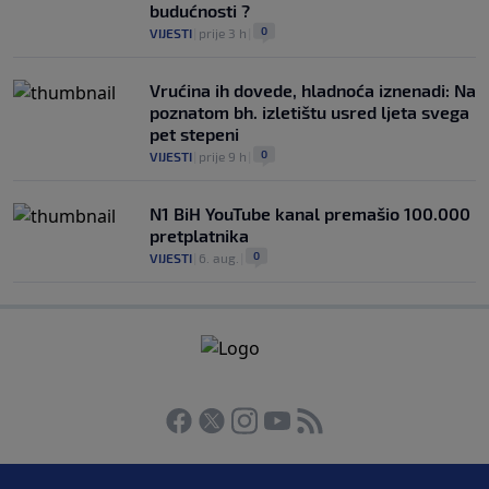
budućnosti ?
0
VIJESTI
|
prije 3 h
|
Vrućina ih dovede, hladnoća iznenadi: Na
poznatom bh. izletištu usred ljeta svega
pet stepeni
0
VIJESTI
|
prije 9 h
|
N1 BiH YouTube kanal premašio 100.000
pretplatnika
0
VIJESTI
|
6. aug.
|