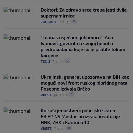
Doktori: Za zdravo srce treba jesti dvije
supernamirnice
0
ZDRAVLJE
|
7. aug.
|
"I danas osjećam ljubomoru": Ana
Ivanović govorila o svojoj ljepoti i
predrasudama koje su je pratile tokom
karijere
0
TENIS
|
7. aug.
|
Ukrajinski general upozorava na BiH kao
mogući novi front ruskog hibridnog rata:
Posebno izdvaja Brčko
0
VIJESTI
|
prije 5 h
|
Ko ruši jedinstveni policijski sistem
FBiH? NS Mostar prozvala institucije
HNK, ZHK i Kantona 10
0
VIJESTI
|
7. aug.
|