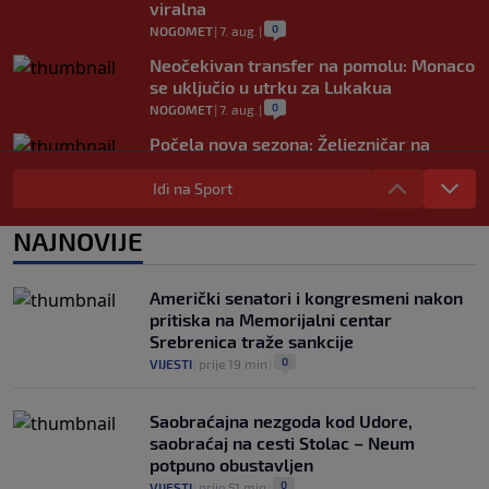
viralna
0
NOGOMET
|
7. aug.
|
Neočekivan transfer na pomolu: Monaco
se uključio u utrku za Lukakua
0
NOGOMET
|
7. aug.
|
Počela nova sezona: Željezničar na
Grbavici savladao BSK
Idi na Sport
0
NOGOMET
|
7. aug.
|
UEFA pokreće istragu: Je li Infantino
NAJNOVIJE
namjeravao prodati prava na Svjetsko
prvenstvo ispod cijene?
0
NOGOMET
|
7. aug.
|
Američki senatori i kongresmeni nakon
pritiska na Memorijalni centar
Srebrenica traže sankcije
0
VIJESTI
|
prije 19 min
|
Saobraćajna nezgoda kod Udore,
saobraćaj na cesti Stolac – Neum
potpuno obustavljen
0
VIJESTI
|
prije 51 min
|