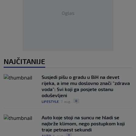
Oglas
NAJČITANIJE
Susjedi pišu o gradu u BiH na devet
rijeka, a ime mu doslovno znači "zdrava
voda": Svi koji ga posjete ostanu
oduševljeni
0
LIFESTYLE
|
7. aug.
|
Auto koje stoji na suncu ne hladi se
najbrže klimom, nego postupkom koji
traje petnaest sekundi
0
AUTO
|
6. aug.
|