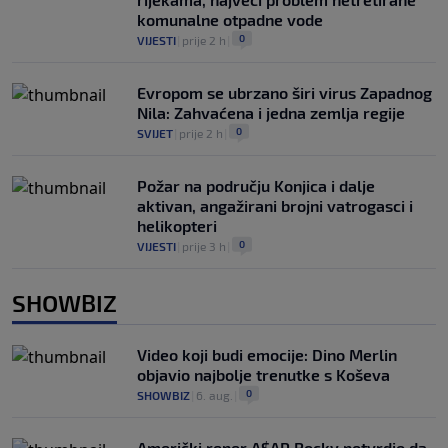
komunalne otpadne vode
0
VIJESTI
|
prije 2 h
|
Evropom se ubrzano širi virus Zapadnog
Nila: Zahvaćena i jedna zemlja regije
0
SVIJET
|
prije 2 h
|
Požar na području Konjica i dalje
aktivan, angažirani brojni vatrogasci i
helikopteri
0
VIJESTI
|
prije 3 h
|
SHOWBIZ
Video koji budi emocije: Dino Merlin
objavio najbolje trenutke s Koševa
0
SHOWBIZ
|
6. aug.
|
Američki reper A$AP Rocky potvrdio da