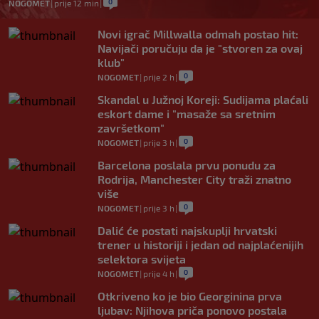
0
NOGOMET
|
prije 12 min
|
Novi igrač Millwalla odmah postao hit:
Navijači poručuju da je "stvoren za ovaj
klub"
0
NOGOMET
|
prije 2 h
|
Skandal u Južnoj Koreji: Sudijama plaćali
eskort dame i "masaže sa sretnim
završetkom"
0
NOGOMET
|
prije 3 h
|
Barcelona poslala prvu ponudu za
Rodrija, Manchester City traži znatno
više
0
NOGOMET
|
prije 3 h
|
Dalić će postati najskuplji hrvatski
trener u historiji i jedan od najplaćenijih
selektora svijeta
0
NOGOMET
|
prije 4 h
|
Otkriveno ko je bio Georginina prva
ljubav: Njihova priča ponovo postala