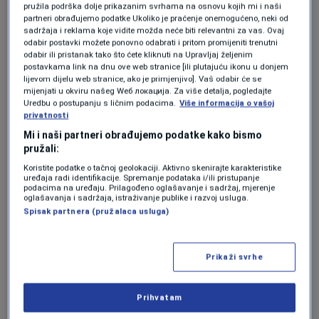
pružila podrška dolje prikazanim svrhama na osnovu kojih mi i naši
sa Smithsonian tropskim istraživačkim
partneri obrađujemo podatke Ukoliko je praćenje onemogućeno, neki od
sadržaja i reklama koje vidite možda neće biti relevantni za vas. Ovaj
institutom u Panami sproveli testove snage
odabir postavki možete ponovno odabrati i pritom promijeniti trenutni
odabir ili pristanak tako što ćete kliknuti na Upravljaj željenim
stiska i fizičkih performansi kod jedinki
postavkama link na dnu ove web stranice [ili plutajuću ikonu u donjem
lijevom dijelu web stranice, ako je primjenjivo]. Vaš odabir će se
različite starosti. Rezultati su šokirali biologe:
mijenjati u okviru našeg Wеб локација. Za više detalja, pogledajte
Uredbu o postupanju s ličnim podacima.
Više informacija o vašoj
stariji leptiri vrste
Heliconius hecale
pokazali
privatnosti
su identičnu snagu i vitalnost kao i potpuno
Mi i naši partneri obrađujemo podatke kako bismo
pružali:
mlade jedinke, bez ikakvih znakova fizičkog
Koristite podatke o tačnoj geolokaciji. Aktivno skenirajte karakteristike
propadanja.
uređaja radi identifikacije. Spremanje podataka i/ili pristupanje
podacima na uređaju. Prilagođeno oglašavanje i sadržaj, mjerenje
oglašavanja i sadržaja, istraživanje publike i razvoj usluga.
Poređenja radi, vrsta
Heliconius hewitsoni
Spisak partnera (pružalaca usluga)
uspjela je dostići životni vijek od čak 348 dana.
U isto vrijeme, njihov bliski srodnik
Dione juno
Prikaži svrhe
u kontrolisanim uslovima živi u prosjeku tek 14
Prihvatam
dana. Ova nevjerovatna razlika od 25 puta u