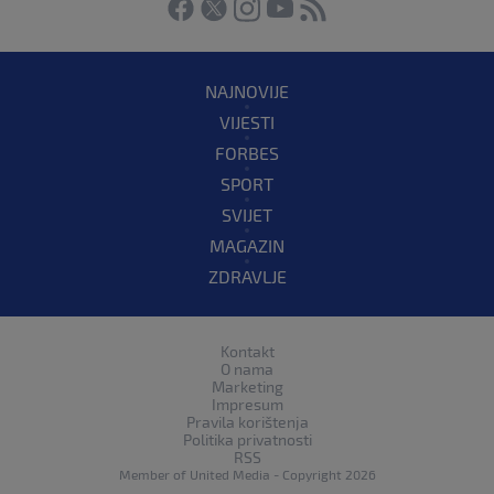
NAJNOVIJE
VIJESTI
FORBES
SPORT
SVIJET
MAGAZIN
ZDRAVLJE
Kontakt
O nama
Marketing
Impresum
Pravila korištenja
Politika privatnosti
RSS
Member of
United Media
- Copyright 2026