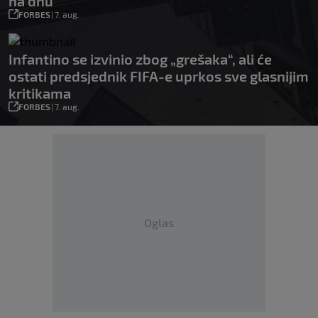
na dnu
FORBES
|
7. aug.
Infantino se izvinio zbog „grešaka“, ali će
ostati predsjednik FIFA-e uprkos sve glasnijim
kritikama
FORBES
|
7. aug.
Oglas