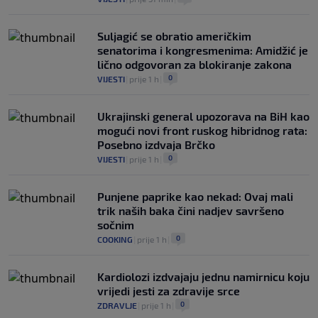
Suljagić se obratio američkim
senatorima i kongresmenima: Amidžić je
lično odgovoran za blokiranje zakona
0
VIJESTI
|
prije 1 h
|
Ukrajinski general upozorava na BiH kao
mogući novi front ruskog hibridnog rata:
Posebno izdvaja Brčko
0
VIJESTI
|
prije 1 h
|
Punjene paprike kao nekad: Ovaj mali
trik naših baka čini nadjev savršeno
sočnim
0
COOKING
|
prije 1 h
|
Kardiolozi izdvajaju jednu namirnicu koju
vrijedi jesti za zdravije srce
0
ZDRAVLJE
|
prije 1 h
|