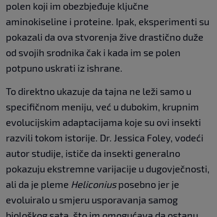
polen koji im obezbjeđuje ključne
aminokiseline i proteine. Ipak, eksperimenti su
pokazali da ova stvorenja žive drastično duže
od svojih srodnika čak i kada im se polen
potpuno uskrati iz ishrane.
To direktno ukazuje da tajna ne leži samo u
specifičnom meniju, već u dubokim, krupnim
evolucijskim adaptacijama koje su ovi insekti
razvili tokom istorije. Dr. Jessica Foley, vodeći
autor studije, ističe da insekti generalno
pokazuju ekstremne varijacije u dugovječnosti,
ali da je pleme
Heliconius
posebno jer je
evoluiralo u smjeru usporavanja samog
biološkog sata, što im omogućava da ostanu