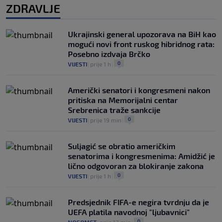
ZDRAVLJE
Ukrajinski general upozorava na BiH kao
mogući novi front ruskog hibridnog rata:
Posebno izdvaja Brčko
0
VIJESTI
|
prije 1 h
|
Američki senatori i kongresmeni nakon
pritiska na Memorijalni centar
Srebrenica traže sankcije
0
VIJESTI
|
prije 19 min
|
Suljagić se obratio američkim
senatorima i kongresmenima: Amidžić je
lično odgovoran za blokiranje zakona
0
VIJESTI
|
prije 1 h
|
Predsjednik FIFA-e negira tvrdnju da je
UEFA platila navodnoj "ljubavnici"
0