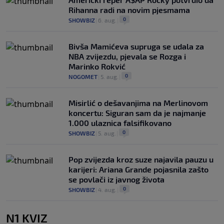
Rihanna radi na novim pjesmama
0
SHOWBIZ
|
6. aug.
|
Bivša Mamićeva supruga se udala za
NBA zvijezdu, pjevala se Rozga i
Marinko Rokvić
0
NOGOMET
|
5. aug.
|
Misirlić o dešavanjima na Merlinovom
koncertu: Siguran sam da je najmanje
1.000 ulaznica falsifikovano
0
SHOWBIZ
|
5. aug.
|
Pop zvijezda kroz suze najavila pauzu u
karijeri: Ariana Grande pojasnila zašto
se povlači iz javnog života
0
SHOWBIZ
|
4. aug.
|
N1 KVIZ