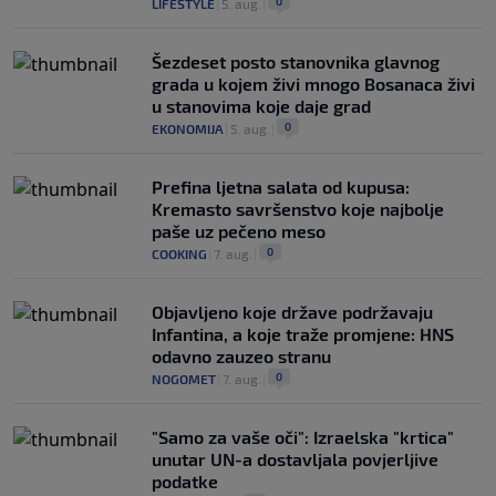
0
LIFESTYLE
|
5. aug.
|
Šezdeset posto stanovnika glavnog
grada u kojem živi mnogo Bosanaca živi
u stanovima koje daje grad
0
EKONOMIJA
|
5. aug.
|
Prefina ljetna salata od kupusa:
Kremasto savršenstvo koje najbolje
paše uz pečeno meso
0
COOKING
|
7. aug.
|
Objavljeno koje države podržavaju
Infantina, a koje traže promjene: HNS
odavno zauzeo stranu
0
NOGOMET
|
7. aug.
|
"Samo za vaše oči": Izraelska "krtica"
unutar UN-a dostavljala povjerljive
podatke