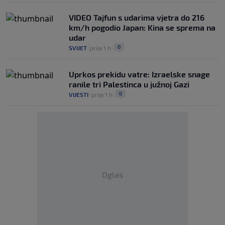
VIDEO Tajfun s udarima vjetra do 216
km/h pogodio Japan: Kina se sprema na
udar
0
SVIJET
|
prije 1 h
|
Uprkos prekidu vatre: Izraelske snage
ranile tri Palestinca u južnoj Gazi
0
VIJESTI
|
prije 1 h
|
Oglas