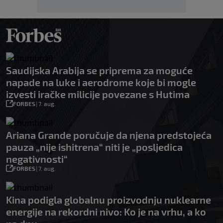
Saudijska Arabija se priprema za moguće
napade na luke i aerodrome koje bi mogle
izvesti iračke milicije povezane s Hutima
FORBES
|
7. aug.
Ariana Grande poručuje da njena predstojeća
pauza „nije ishitrena“ niti je „posljedica
negativnosti“
FORBES
|
7. aug.
Kina podigla globalnu proizvodnju nuklearne
energije na rekordni nivo: Ko je na vrhu, a ko