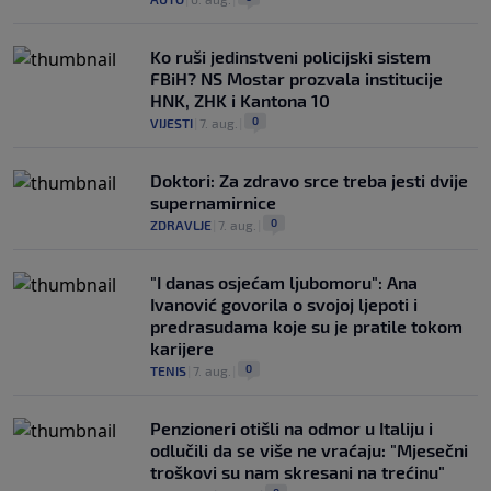
Ko ruši jedinstveni policijski sistem
FBiH? NS Mostar prozvala institucije
HNK, ZHK i Kantona 10
0
VIJESTI
|
7. aug.
|
Doktori: Za zdravo srce treba jesti dvije
supernamirnice
0
ZDRAVLJE
|
7. aug.
|
"I danas osjećam ljubomoru": Ana
Ivanović govorila o svojoj ljepoti i
predrasudama koje su je pratile tokom
karijere
0
TENIS
|
7. aug.
|
Penzioneri otišli na odmor u Italiju i
odlučili da se više ne vraćaju: "Mjesečni
troškovi su nam skresani na trećinu"