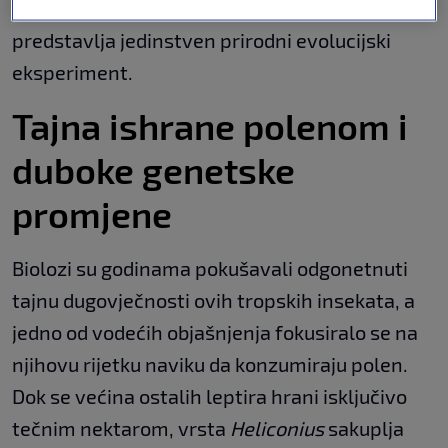
dužini života između dvije bliske podvrste
predstavlja jedinstven prirodni evolucijski
eksperiment.
Tajna ishrane polenom i
duboke genetske
promjene
Biolozi su godinama pokušavali odgonetnuti
tajnu dugovječnosti ovih tropskih insekata, a
jedno od vodećih objašnjenja fokusiralo se na
njihovu rijetku naviku da konzumiraju polen.
Dok se većina ostalih leptira hrani isključivo
tečnim nektarom, vrsta
Heliconius
sakuplja