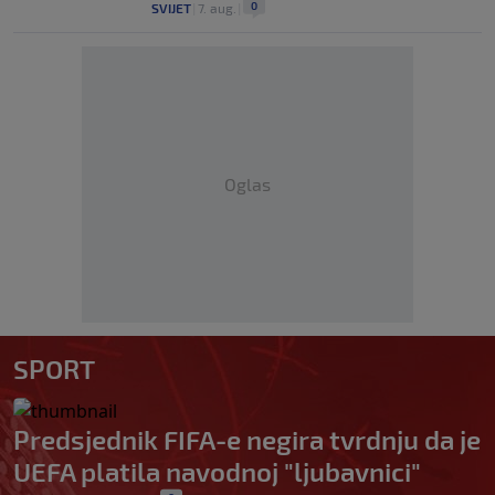
0
SVIJET
|
7. aug.
|
Oglas
SPORT
Predsjednik FIFA-e negira tvrdnju da je
UEFA platila navodnoj "ljubavnici"