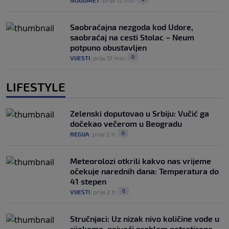
NOGOMET
|
prije 12 min
|
Saobraćajna nezgoda kod Udore,
saobraćaj na cesti Stolac – Neum
potpuno obustavljen
0
VIJESTI
|
prije 51 min
|
LIFESTYLE
Zelenski doputovao u Srbiju: Vučić ga
dočekao večerom u Beogradu
0
REGIJA
|
prije 2 h
|
Meteorolozi otkrili kakvo nas vrijeme
očekuje narednih dana: Temperatura do
41 stepen
0
VIJESTI
|
prije 2 h
|
Stručnjaci: Uz nizak nivo količine vode u
rijekama, najveći problem netretirane