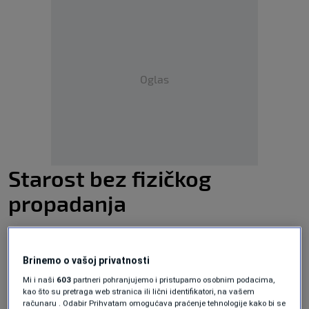
Oglas
Starost bez fizičkog
propadanja
Studija koju je predvodio Univerzitet u Bristolu,
a koja je objavljena u prestižnom naučnom
Brinemo o vašoj privatnosti
časopisu
Nature Communications
, otkrila je
Mi i naši
603
partneri pohranjujemo i pristupamo osobnim podacima,
kao što su pretraga web stranica ili lični identifikatori, na vašem
nevjerovatan podatak. Naučnici su u saradnji
računaru . Odabir Prihvatam omogućava praćenje tehnologije kako bi se