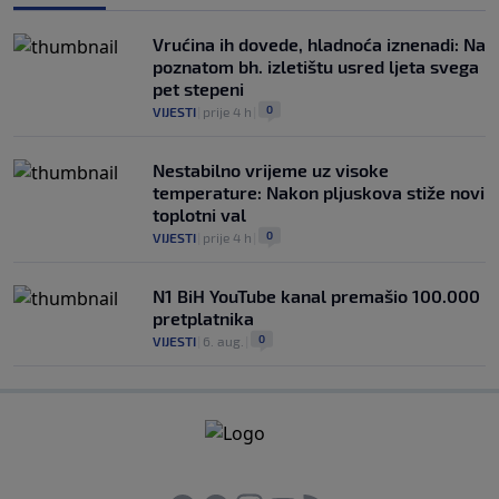
Vrućina ih dovede, hladnoća iznenadi: Na
poznatom bh. izletištu usred ljeta svega
pet stepeni
0
VIJESTI
|
prije 4 h
|
Nestabilno vrijeme uz visoke
temperature: Nakon pljuskova stiže novi
toplotni val
0
VIJESTI
|
prije 4 h
|
N1 BiH YouTube kanal premašio 100.000
pretplatnika
0
VIJESTI
|
6. aug.
|