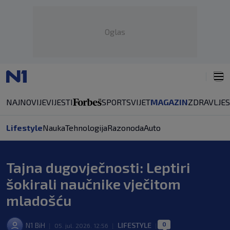
Oglas
NAJNOVIJE
VIJESTI
SPORT
SVIJET
MAGAZIN
ZDRAVLJE
Lifestyle
Nauka
Tehnologija
Razonoda
Auto
Tajna dugovječnosti: Leptiri
šokirali naučnike vječitom
mladošću
0
N1 BiH
LIFESTYLE
|
05. jul. 2026. 12:56
|
|