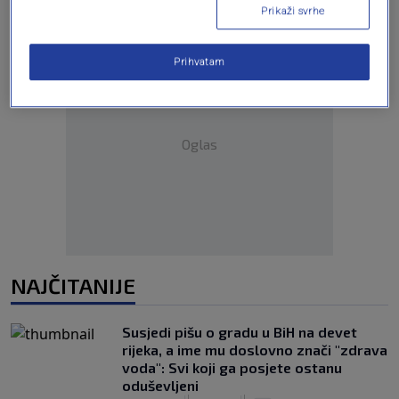
Prikaži svrhe
Prihvatam
Oglas
NAJČITANIJE
Susjedi pišu o gradu u BiH na devet
rijeka, a ime mu doslovno znači "zdrava
voda": Svi koji ga posjete ostanu
oduševljeni