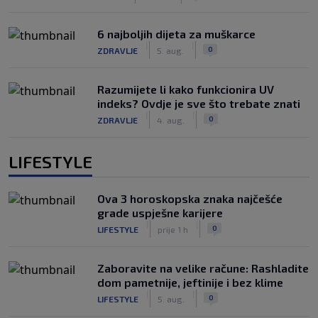
6 najboljih dijeta za muškarce
|
|
0
ZDRAVLJE
5. aug.
Razumijete li kako funkcionira UV
indeks? Ovdje je sve što trebate znati
|
|
0
ZDRAVLJE
4. aug.
LIFESTYLE
Ova 3 horoskopska znaka najčešće
grade uspješne karijere
|
|
0
LIFESTYLE
prije 1 h
Zaboravite na velike račune: Rashladite
dom pametnije, jeftinije i bez klime
|
|
0
LIFESTYLE
5. aug.