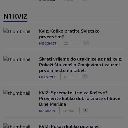
N1 KVIZ
Kviz: Koliko pratite Svjetsko
prvenstvo?
|
|
1
NOGOMET
22. jun.
Skrati vrijeme do utakmice uz naš kviz:
Pokaži šta znaš o Zmajevima i zauzmi
prvo mjesto na tabeli
|
|
1
LIFESTYLE
12. jun.
KVIZ: Spremate li se za Koševo?
Provjerite koliko dobro znate stihove
Dine Merlina
|
|
1
MAGAZIN
31. mar.
KVIZ: Pokaži koliko poznaješ