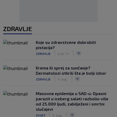
ZDRAVLJE
Koje su zdravstvene dobrobiti
pistacija?
|
|
0
ZDRAVLJE
prije 1 h
Krema ili sprej za sunčanje?
Dermatolozi otkrili šta je bolji izbor
|
|
0
ZDRAVLJE
6. aug.
Masovna epidemija u SAD-u: Opasni
parazit u iceberg salati razbolio više
od 25.000 ljudi, zabilježeni i smrtni
slučajevi
|
|
0
SVIJET
6. aug.