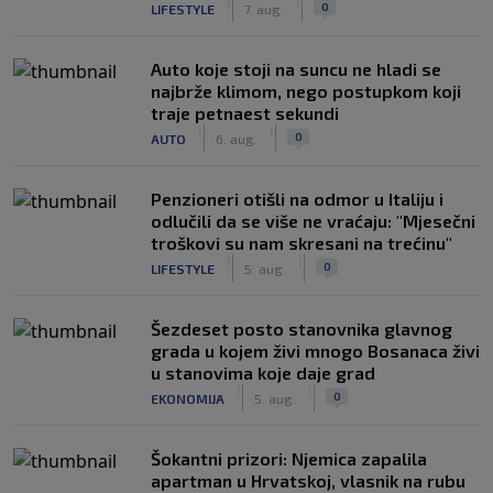
|
|
0
LIFESTYLE
7. aug.
Auto koje stoji na suncu ne hladi se
najbrže klimom, nego postupkom koji
traje petnaest sekundi
|
|
0
AUTO
6. aug.
Penzioneri otišli na odmor u Italiju i
odlučili da se više ne vraćaju: "Mjesečni
troškovi su nam skresani na trećinu"
|
|
0
LIFESTYLE
5. aug.
Šezdeset posto stanovnika glavnog
grada u kojem živi mnogo Bosanaca živi
u stanovima koje daje grad
|
|
0
EKONOMIJA
5. aug.
Šokantni prizori: Njemica zapalila
apartman u Hrvatskoj, vlasnik na rubu