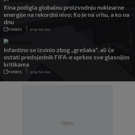
Kina podigla globalnu proizvodnju nuklearne
energije na rekordni nivo: Ko je na vrhu, a ko na
dnu
|
FORBES
prije 46 min.
Infantino se izvinio zbog „grešaka“, ali će
ostati predsjednik FIFA-e uprkos sve glasnijim
kritikama
|
FORBES
prije 50 min.
Oglas