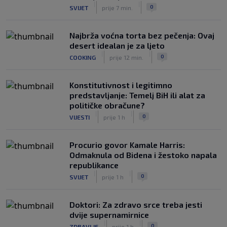
|
|
0
SVIJET
prije 7 min.
Najbrža voćna torta bez pečenja: Ovaj
desert idealan je za ljeto
|
|
0
COOKING
prije 12 min.
Konstitutivnost i legitimno
predstavljanje: Temelj BiH ili alat za
političke obračune?
|
|
0
VIJESTI
prije 1 h
Procurio govor Kamale Harris:
Odmaknula od Bidena i žestoko napala
republikance
|
|
0
SVIJET
prije 1 h
Doktori: Za zdravo srce treba jesti
dvije supernamirnice
|
|
0
ZDRAVLJE
prije 1 h