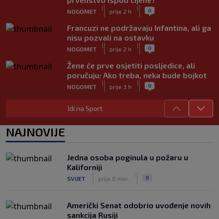
|
|
0
NOGOMET
prije 2 h
Francuzi ne podržavaju Infantina, ali ga
nisu pozvali na ostavku
|
|
0
NOGOMET
prije 2 h
Žene će prve osjetiti posljedice, ali
poručuju: Ako treba, neka bude bojkot
|
|
0
NOGOMET
prije 3 h
Zvanično: Samed Baždar ima novi klub,
Idi na Sport
zadužio broj sa velikom "težinom"
|
|
0
NOGOMET
prije 5 h
NAJNOVIJE
Prije nekoliko godina zaludjela je
internet, a onda nestala iz javnosti: Svi
Jedna osoba poginula u požaru u
se pitaju gdje je i šta radi (VIDEO)
Kaliforniji
|
|
0
OSTALI SPORTOVI
prije 5 h
|
|
0
SVIJET
prije 0 min.
Američki Senat odobrio uvođenje novih
sankcija Rusiji