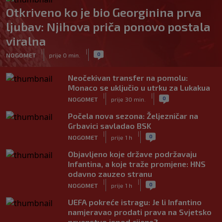
Otkriveno ko je bio Georginina prva
ljubav: Njihova priča ponovo postala
viralna
|
|
0
NOGOMET
prije 0 min.
Neočekivan transfer na pomolu:
Monaco se uključio u utrku za Lukakua
|
|
0
NOGOMET
prije 30 min.
Počela nova sezona: Željezničar na
Grbavici savladao BSK
|
|
0
NOGOMET
prije 1 h
Objavljeno koje države podržavaju
Infantina, a koje traže promjene: HNS
odavno zauzeo stranu
|
|
0
NOGOMET
prije 1 h
UEFA pokreće istragu: Je li Infantino
namjeravao prodati prava na Svjetsko
prvenstvo ispod cijene?