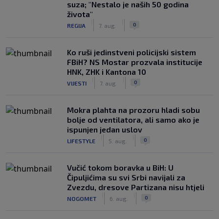
suza; "Nestalo je naših 50 godina
života"
|
|
0
REGIJA
7. aug.
Ko ruši jedinstveni policijski sistem
FBiH? NS Mostar prozvala institucije
HNK, ZHK i Kantona 10
|
|
0
VIJESTI
7. aug.
Mokra plahta na prozoru hladi sobu
bolje od ventilatora, ali samo ako je
ispunjen jedan uslov
|
|
0
LIFESTYLE
5. aug.
Vučić tokom boravka u BiH: U
Čipuljićima su svi Srbi navijali za
Zvezdu, dresove Partizana nisu htjeli
|
|
0
NOGOMET
6. aug.