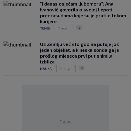
"I danas osjećam ljubomoru": Ana
Ivanović govorila o svojoj ljepoti i
predrasudama koje su je pratile tokom
karijere
|
|
0
TENIS
7. aug.
Uz Zemlju već sto godina putuje još
jedan objekat, a kineska sonda ga je
prošlog mjeseca prvi put snimila
izbliza
|
|
0
NAUKA
6. aug.
Oglas