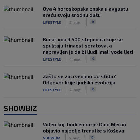
Ova 4 horoskopska znaka u avgustu
sreću svoju srodnu dušu
|
|
0
LIFESTYLE
5. aug.
Bunar imа 3.500 stepenica koje se
spuštaju trinaest spratova, a
napravljen je da bi ljudi imali vode ljeti
|
|
0
LIFESTYLE
4. aug.
Zašto se zacrvenimo od stida?
Odgovor krije ljudska evolucija
|
|
0
LIFESTYLE
4. aug.
SHOWBIZ
Video koji budi emocije: Dino Merlin
objavio najbolje trenutke s Koševa
|
|
0
SHOWBIZ
6. aug.