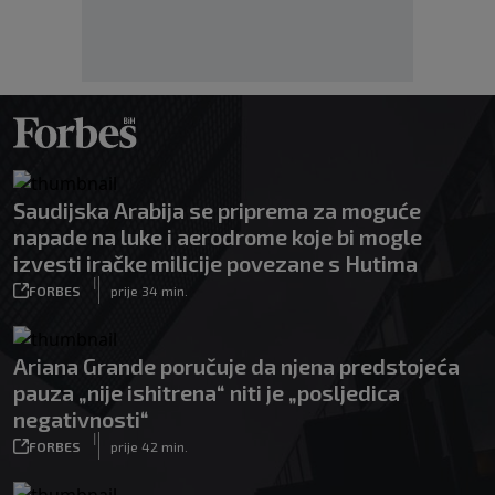
Saudijska Arabija se priprema za moguće
napade na luke i aerodrome koje bi mogle
izvesti iračke milicije povezane s Hutima
|
FORBES
prije 34 min.
Ariana Grande poručuje da njena predstojeća
pauza „nije ishitrena“ niti je „posljedica
negativnosti“
|
FORBES
prije 42 min.