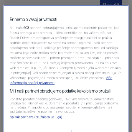
Pošalji
Brinemo o vašoj privatnosti
Mi i naši
603
partneri pohranjujemo i pristupamo osobnim podacima, kao
što su pretraga web stranica ili lični identifikatori, na vašem računaru .
Odabir Prihvatam omogućava praćenje tehnologije kako bi se pružila
Pošalji komentar
podrška dolje prikazanim svrhama na osnovu kojih mi i naši partneri
obrađujemo podatke Ukoliko je praćenje onemogućeno, neki od sadržaja i
reklama koje vidite možda neće biti relevantni za vas. Ovaj odabir postavki
možete ponovno odabrati i pritom promijeniti trenutni odabir ili pristanak
tako što ćete kliknuti na Upravljaj željenim postavkama link na dnu ove
web stranice [ili plutajuću ikonu u donjem lijevom dijelu web stranice, ako
je primjenjivo]. Vaš odabir će se mijenjati u okviru našeg Wеб локација. Za
više detalja, pogledajte Uredbu o postupanju s ličnim podacima.
Više
informacija o vašoj privatnosti
Mi i naši partneri obrađujemo podatke kako bismo pružali:
Koristite podatke o tačnoj geolokaciji. Aktivno skenirajte karakteristike
uređaja radi identifikacije. Spremanje podataka i/ili pristupanje podacima
Oglas
na uređaju. Prilagođeno oglašavanje i sadržaj, mjerenje oglašavanja i
sadržaja, istraživanje publike i razvoj usluga.
Spisak partnera (pružalaca usluga)