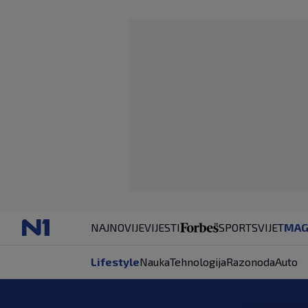
NAJNOVIJE
VIJESTI
SPORT
SVIJET
MAG
Lifestyle
Nauka
Tehnologija
Razonoda
Auto