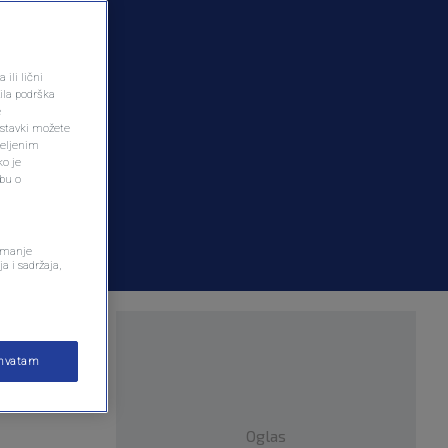
ili lični
ila podrška
e
ostavki možete
željenim
ko je
dbu o
remanje
a i sadržaja,
ihvatam
Oglas