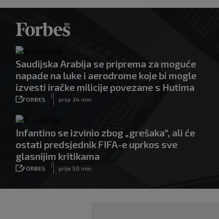
Saudijska Arabija se priprema za moguće
napade na luke i aerodrome koje bi mogle
izvesti iračke milicije povezane s Hutima
|
FORBES
prije 34 min.
Infantino se izvinio zbog „grešaka“, ali će
ostati predsjednik FIFA-e uprkos sve
glasnijim kritikama
|
FORBES
prije 50 min.