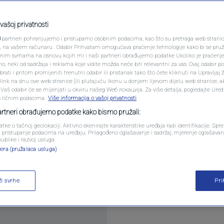
PODCAST
 poput gumice, a vaši
N1 SPECIJAL
vašoj privatnosti
3
partneri pohranjujemo i pristupamo osobnim podacima, kao što su pretraga web stranica 
ijeli
FENOMENI
ri, na vašem računaru . Odabir Prihvatam omogućava praćenje tehnologije kako bi se pruž
anim svrhama na osnovu kojih mi i naši partneri obrađujemo podatke Ukoliko je praćenj
 neki od sadržaja i reklama koje vidite možda neće biti relevantni za vas. Ovaj odabir p
NEISTRAŽENO
ati i pritom promijeniti trenutni odabir ili pristanak tako što ćete kliknuti na Upravljaj 
entara
ink na dnu ove web stranice [ili plutajuću ikonu u donjem lijevom dijelu web stranice, a
VIRALNO
. Vaš odabir će se mijenjati u okviru našeg Wеб локација. Za više detalja, pogledajte Ure
s ličnim podacima.
Više informacija o vašoj privatnosti
FOTO
partneri obrađujemo podatke kako bismo pružali:
atke o tačnoj geolokaciji. Aktivno skenirajte karakteristike uređaja radi identifikacije. Sp
PROMO
li pristupanje podacima na uređaju. Prilagođeno oglašavanje i sadržaj, mjerenje oglašavanj
publike i razvoj usluga.
era (pružalaca usluga)
VIDEO
kraj problemima.
Pročitaj više
ži svrhe
Pr