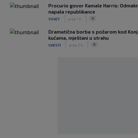
Procurio govor Kamale Harris: Odmakn
napala republikance
|
|
0
SVIJET
prije 1 h
Dramatična borba s požarom kod Konjic
kućama, mještani u strahu
|
|
0
VIJESTI
prije 2 h