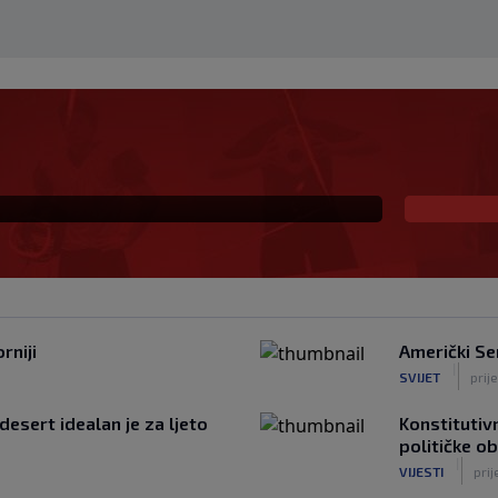
na prva ljubav: Njihova
a
rniji
Američki Se
|
SVIJET
prij
desert idealan je za ljeto
Konstitutivn
političke o
|
VIJESTI
prij