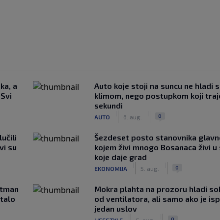
ka, a
Auto koje stoji na suncu ne hladi 
 Svi
klimom, nego postupkom koji traj
sekundi
|
|
0
AUTO
6. aug.
učili
Šezdeset posto stanovnika glavn
vi su
kojem živi mnogo Bosanaca živi u
koje daje grad
|
|
0
EKONOMIJA
5. aug.
rtman
Mokra plahta na prozoru hladi so
stalo
od ventilatora, ali samo ako je is
jedan uslov
|
|
0
LIFESTYLE
5. aug.