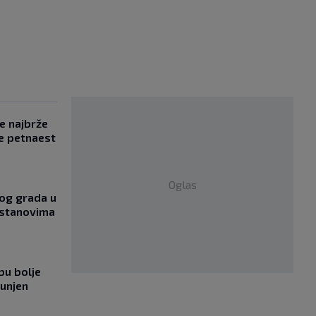
se najbrže
e petnaest
Oglas
og grada u
 stanovima
bu bolje
punjen