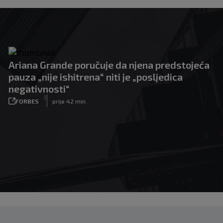
Ariana Grande poručuje da njena predstojeća
pauza „nije ishitrena“ niti je „posljedica
negativnosti“
|
FORBES
prije 42 min.