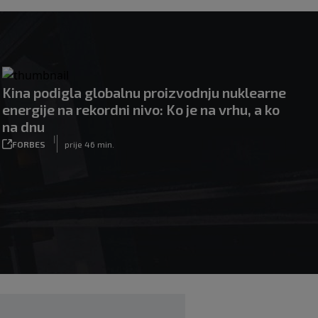
Kina podigla globalnu proizvodnju nuklearne
energije na rekordni nivo: Ko je na vrhu, a ko
na dnu
|
FORBES
prije 46 min.