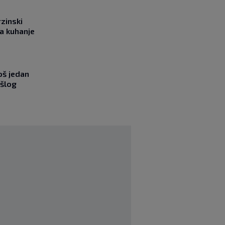
rzinski
a kuhanje
oš jedan
ošlog