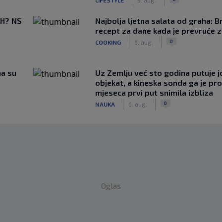
BiH? NS
Najbolja ljetna salata od graha: B
recept za dane kada je prevruće z
|
|
0
COOKING
6. aug.
ma su
Uz Zemlju već sto godina putuje j
objekat, a kineska sonda ga je pr
mjeseca prvi put snimila izbliza
|
|
0
NAUKA
6. aug.
Oglas