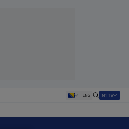
N1 TV
ENG