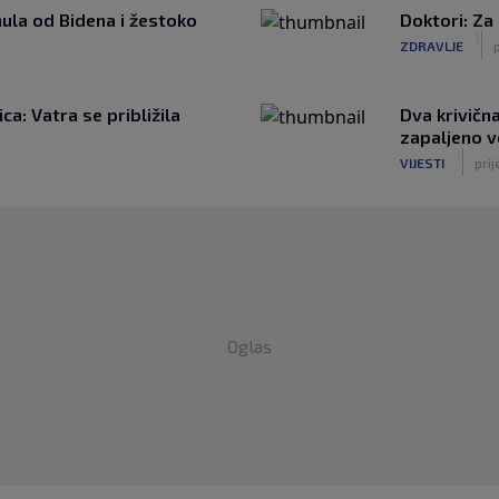
ula od Bidena i žestoko
Doktori: Za
|
ZDRAVLJE
p
a: Vatra se približila
Dva krivičn
zapaljeno v
|
VIJESTI
prij
Oglas