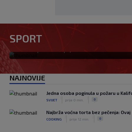
Otkriveno ko je bio Georgini
SPORT
priča ponovo postala viraln
|
|
0
NOGOMET
prije 0 min.
NAJNOVIJE
Jedna osoba poginula u požaru u Kalifo
|
|
0
SVIJET
prije 0 min.
Najbrža voćna torta bez pečenja: Ovaj 
|
|
0
COOKING
prije 12 min.