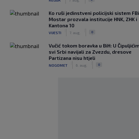
Ko ruši jedinstveni policijski sistem F
Mostar prozvala institucije HNK, ZHK i
Kantona 10
|
|
0
VIJESTI
7. aug.
Vučić tokom boravka u BiH: U Čipuljići
svi Srbi navijali za Zvezdu, dresove
Partizana nisu htjeli
|
|
0
NOGOMET
6. aug.