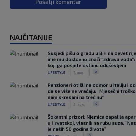
Pošalji komentar
NAJČITANIJE
Susjedi pišu o gradu u BiH na devet rije
ime mu doslovno znači "zdrava voda":
koji ga posjete ostanu oduševljeni
|
|
0
LIFESTYLE
7. aug.
Penzioneri otišli na odmor u Italiju i odl
da se više ne vraćaju: "Mjesečni troško
nam skresani na trećinu"
|
|
0
LIFESTYLE
5. aug.
Šokantni prizori: Njemica zapalila apa
u Hrvatskoj, vlasnik na rubu suza; "Ne
je naših 50 godina života"
|
|
0
REGIJA
7. aug.