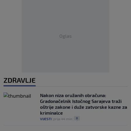
Oglas
ZDRAVLJE
Nakon niza oružanih obračuna:
Gradonačelnik Istočnog Sarajeva traži
oštrije zakone i duže zatvorske kazne za
kriminalce
0
VIJESTI
|
prije 44 min
|