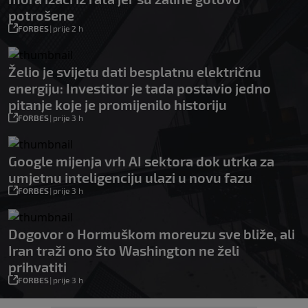
potrošene
FORBES
|
prije 2 h
Želio je svijetu dati besplatnu električnu
energiju: Investitor je tada postavio jedno
pitanje koje je promijenilo historiju
FORBES
|
prije 3 h
Google mijenja vrh AI sektora dok utrka za
umjetnu inteligenciju ulazi u novu fazu
FORBES
|
prije 3 h
Dogovor o Hormuškom moreuzu sve bliže, ali
Iran traži ono što Washington ne želi
prihvatiti
FORBES
|
prije 3 h