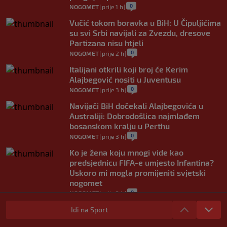
0
NOGOMET
|
prije 1 h
|
Vučić tokom boravka u BiH: U Čipuljićima
su svi Srbi navijali za Zvezdu, dresove
Partizana nisu htjeli
0
NOGOMET
|
prije 2 h
|
Italijani otkrili koji broj će Kerim
Alajbegović nositi u Juventusu
0
NOGOMET
|
prije 3 h
|
Navijači BiH dočekali Alajbegovića u
Australiji: Dobrodošlica najmlađem
bosanskom kralju u Perthu
0
NOGOMET
|
prije 3 h
|
Ko je žena koju mnogi vide kao
predsjednicu FIFA-e umjesto Infantina?
Uskoro mi mogla promijeniti svjetski
nogomet
0
NOGOMET
|
prije 3 h
|
FIFA se izvinila svim svojim članicama
Idi na Sport
zbog FFE projekta: Ali rukovodstvo i