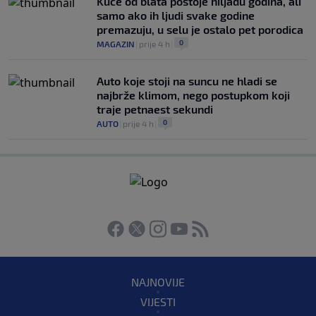
Kuće od blata postoje hiljadu godina, ali
samo ako ih ljudi svake godine
premazuju, u selu je ostalo pet porodica
0
MAGAZIN
|
prije 4 h
|
Auto koje stoji na suncu ne hladi se
najbrže klimom, nego postupkom koji
traje petnaest sekundi
0
AUTO
|
prije 4 h
|
NAJNOVIJE
VIJESTI