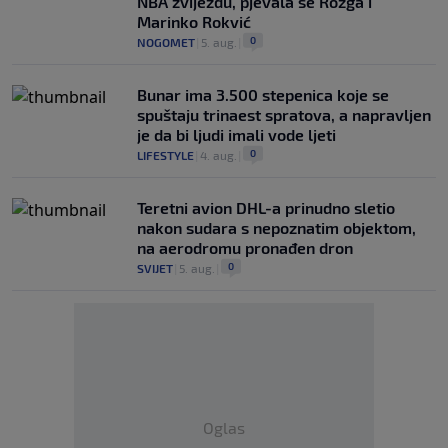
NBA zvijezdu, pjevala se Rozga i
Marinko Rokvić
0
NOGOMET
|
5. aug.
|
Bunar imа 3.500 stepenica koje se
spuštaju trinaest spratova, a napravljen
je da bi ljudi imali vode ljeti
0
LIFESTYLE
|
4. aug.
|
Teretni avion DHL-a prinudno sletio
nakon sudara s nepoznatim objektom,
na aerodromu pronađen dron
0
SVIJET
|
5. aug.
|
Oglas