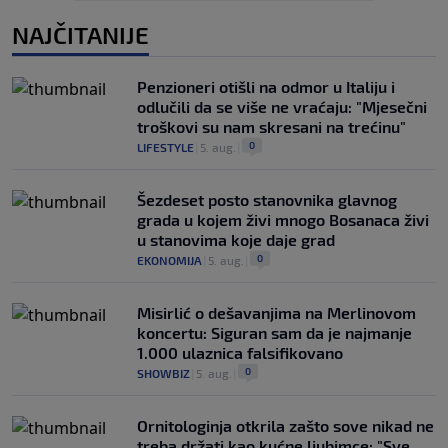
NAJČITANIJE
Penzioneri otišli na odmor u Italiju i
odlučili da se više ne vraćaju: "Mjesečni
troškovi su nam skresani na trećinu"
0
LIFESTYLE
|
5. aug.
|
Šezdeset posto stanovnika glavnog
grada u kojem živi mnogo Bosanaca živi
u stanovima koje daje grad
0
EKONOMIJA
|
5. aug.
|
Misirlić o dešavanjima na Merlinovom
koncertu: Siguran sam da je najmanje
1.000 ulaznica falsifikovano
0
SHOWBIZ
|
5. aug.
|
Ornitologinja otkrila zašto sove nikad ne
treba držati kao kućne ljubimce: "Sve