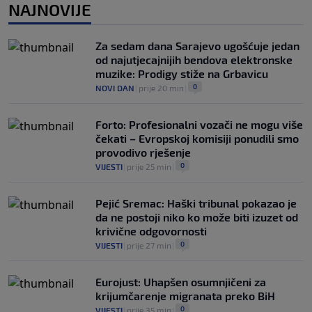
dalje podržava Infantina
NAJNOVIJE
0
NOGOMET
|
prije 3 h
|
Lionel Messi postigao dva gola u pobjedi
Za sedam dana Sarajevo ugošćuje jedan
Inter Miamija i ispisao historiju Leagues
od najutjecajnijih bendova elektronske
Cupa (VIDEO)
muzike: Prodigy stiže na Grbavicu
0
NOGOMET
|
prije 3 h
|
0
NOVI DAN
|
prije 20 min
|
Forto: Profesionalni vozači ne mogu više
čekati – Evropskoj komisiji ponudili smo
provodivo rješenje
0
VIJESTI
|
prije 25 min
|
Pejić Sremac: Haški tribunal pokazao je
da ne postoji niko ko može biti izuzet od
krivične odgovornosti
0
VIJESTI
|
prije 27 min
|
Eurojust: Uhapšen osumnjičeni za
krijumčarenje migranata preko BiH
0
VIJESTI
|
prije 35 min
|