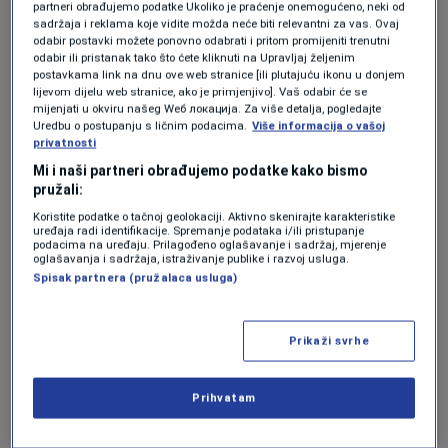
dvije kobasice, prženi paradajz, dva jaja i umak.
partneri obrađujemo podatke Ukoliko je praćenje onemogućeno, neki od
sadržaja i reklama koje vidite možda neće biti relevantni za vas. Ovaj
Objasnio je da bi obrok obično uključivao pečeni
odabir postavki možete ponovno odabrati i pritom promijeniti trenutni
odabir ili pristanak tako što ćete kliknuti na Upravljaj željenim
pasulj, ali je taj prilog preskočio.
"Mnogi ljudi
postavkama link na dnu ove web stranice [ili plutajuću ikonu u donjem
lijevom dijelu web stranice, ako je primjenjivo]. Vaš odabir će se
kažu da Tenerife više nisu jeftini, ali ovaj
mijenjati u okviru našeg Wеб локација. Za više detalja, pogledajte
Uredbu o postupanju s ličnim podacima.
Više informacija o vašoj
doručak dokazuje suprotno"
, rekao je u videu
privatnosti
snimljenom na plaži s pogledom na more.
Mi i naši partneri obrađujemo podatke kako bismo
pružali:
@tenerifefirstexcursions
Posted this video a year ago
Koristite podatke o tačnoj geolokaciji. Aktivno skenirajte karakteristike
uređaja radi identifikacije. Spremanje podataka i/ili pristupanje
almost and it has me thinking, how do places make
podacima na uređaju. Prilagođeno oglašavanje i sadržaj, mjerenje
money selling breakfasts so cheap? It kind of makes
oglašavanja i sadržaja, istraživanje publike i razvoj usluga.
Spisak partnera (pružalaca usluga)
sense why the service was slow due to only one staff
member & drinks was pricier than other places selling
breakfasts slightly more. The question is; would you try
Prikaži svrhe
this?🤔
#TenerifeFirstExcursions
#Tenerife
#CostaAdeje
#LasAmericas
#LosCristianos
♬ original sound -
Prihvatam
Tenerife First Excursions
Posebno ga je impresionirala činjenica da je za