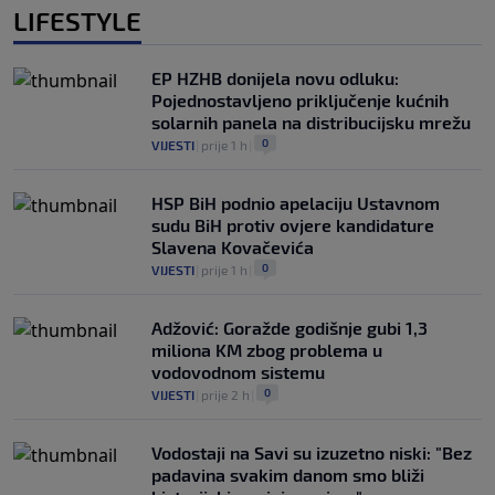
LIFESTYLE
EP HZHB donijela novu odluku:
Pojednostavljeno priključenje kućnih
solarnih panela na distribucijsku mrežu
0
VIJESTI
|
prije 1 h
|
HSP BiH podnio apelaciju Ustavnom
sudu BiH protiv ovjere kandidature
Slavena Kovačevića
0
VIJESTI
|
prije 1 h
|
Adžović: Goražde godišnje gubi 1,3
miliona KM zbog problema u
vodovodnom sistemu
0
VIJESTI
|
prije 2 h
|
Vodostaji na Savi su izuzetno niski: "Bez
padavina svakim danom smo bliži