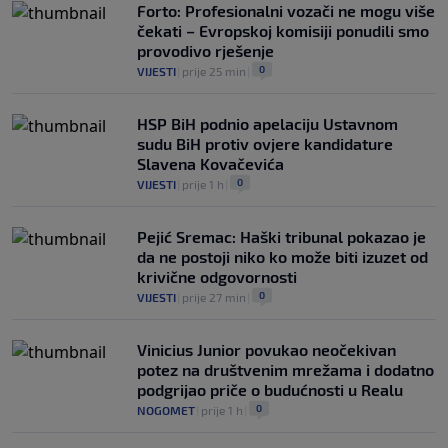
Forto: Profesionalni vozači ne mogu više
čekati – Evropskoj komisiji ponudili smo
provodivo rješenje
0
VIJESTI
|
prije 25 min
|
HSP BiH podnio apelaciju Ustavnom
sudu BiH protiv ovjere kandidature
Slavena Kovačevića
0
VIJESTI
|
prije 1 h
|
Pejić Sremac: Haški tribunal pokazao je
da ne postoji niko ko može biti izuzet od
krivične odgovornosti
0
VIJESTI
|
prije 27 min
|
Vinicius Junior povukao neočekivan
potez na društvenim mrežama i dodatno
podgrijao priče o budućnosti u Realu
0
NOGOMET
|
prije 1 h
|