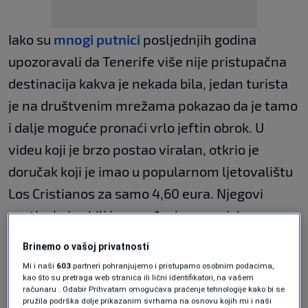
Iako su
mnogi putnici
posljednjih godina
upozoravali da Tenerife više nije pristupačna
destinacija kakva je nekada bila, jedan turista
je na društvenim mrežama pokazao da je tamo
i dalje moguće pronaći vrlo jeftin obrok. U
videu koji je brzo postao viralan, otkrio je
doručak koji je imao u popularnom ljetovalištu
Los Cristianos za samo 4,60 eura. Njegovi
pratioci nisu bili iznenađeni samo niskom
cijenom, već i količinom hrane koju je dobio,
Brinemo o vašoj privatnosti
prenosi
Metropolitan.
Mi i naši
603
partneri pohranjujemo i pristupamo osobnim podacima,
kao što su pretraga web stranica ili lični identifikatori, na vašem
računaru . Odabir Prihvatam omogućava praćenje tehnologije kako bi se
Na njegovom tanjiru bila su dva komada tosta,
pružila podrška dolje prikazanim svrhama na osnovu kojih mi i naši