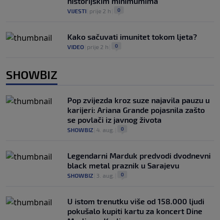
historijskim minimumima"
0
VIJESTI
|
prije 2 h
|
Kako sačuvati imunitet tokom ljeta?
0
VIDEO
|
prije 2 h
|
SHOWBIZ
Pop zvijezda kroz suze najavila pauzu u
karijeri: Ariana Grande pojasnila zašto
se povlači iz javnog života
0
SHOWBIZ
|
4. aug.
|
Legendarni Marduk predvodi dvodnevni
black metal praznik u Sarajevu
0
SHOWBIZ
|
3. aug.
|
U istom trenutku više od 158.000 ljudi
pokušalo kupiti kartu za koncert Dine