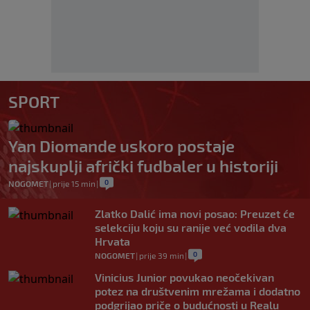
SPORT
Yan Diomande uskoro postaje
najskuplji afrički fudbaler u historiji
0
NOGOMET
|
prije 15 min
|
Zlatko Dalić ima novi posao: Preuzet će
selekciju koju su ranije već vodila dva
Hrvata
0
NOGOMET
|
prije 39 min
|
Vinicius Junior povukao neočekivan
potez na društvenim mrežama i dodatno
podgrijao priče o budućnosti u Realu