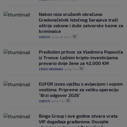
Nakon niza oružanih obračuna:
Gradonačelnik Istočnog Sarajeva traži
oštrije zakone i duže zatvorske kazne za
kriminalce
0
VIJESTI
|
prije 44 min
|
Predložen pritvor za Vladimira Popovića
iz Trnova: Lažnim kripto-investicijama
prevario dvije žene za 42.000 KM
0
CRNA HRONIKA
|
prije 1 h
|
EUFOR izveo vježbu s avijacijom i vojnim
vozilima: Pripreme za veliku operaciju
"Brzi odgovor 2026"
0
VIJESTI
|
prije 1 h
|
Bingo Group i ove godine otvara vrata
VIP događaja građanima: Osvojite