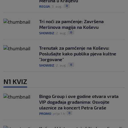
Merlina u Kraljevu
0
REGIJA
|
3. aug.
|
Tri noći za pamćenje: Završena
Merlinova magija na Koševu
0
SHOWBIZ
|
2. aug.
|
Trenutak za pamćenje na Koševu:
Poslušajte kako publika pjeva kultne
"Jorgovane"
0
SHOWBIZ
|
2. aug.
|
N1 KVIZ
Bingo Group i ove godine otvara vrata
VIP događaja građanima: Osvojite
ulaznice za koncert Petra Graše
0
PROMO
|
prije 1 h
|