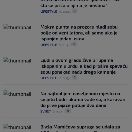
što se priča o njima je neistina"
0
LIFESTYLE
|
4. aug.
|
Mokra plahta na prozoru hladi sobu
bolje od ventilatora, ali samo ako je
ispunjen jedan uslov
0
LIFESTYLE
|
5. aug.
|
Ljudi u ovom gradu žive u rupama
iskopanim u brdu, a kad prošire spavaću
sobu ponekad nađu drago kamenje
0
LIFESTYLE
|
2. aug.
|
Na najtoplijem naseljenom mjestu na
svijetu ljudi rukama vade so, a karavan
do prve pijace putuje dva dana
0
SVIJET
|
5. aug.
|
Bivša Mamićeva supruga se udala za