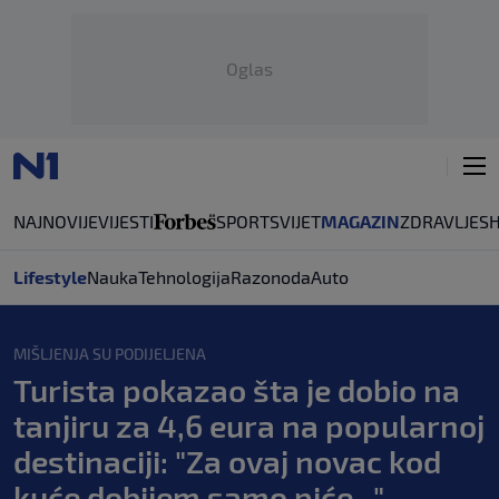
Oglas
NAJNOVIJE
VIJESTI
SPORT
SVIJET
MAGAZIN
ZDRAVLJE
S
Lifestyle
Nauka
Tehnologija
Razonoda
Auto
MIŠLJENJA SU PODIJELJENA
Turista pokazao šta je dobio na
tanjiru za 4,6 eura na popularnoj
destinaciji: "Za ovaj novac kod
kuće dobijem samo piće..."