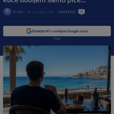
0
N1 BiH
LIFESTYLE
|
05. jun. 2026. 15:39
|
|
Dodajte N1 u omiljeni Google izvor
Više