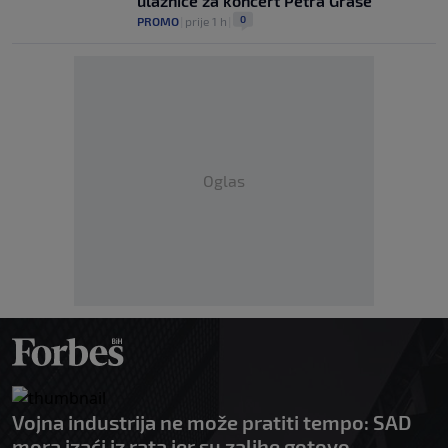
ulaznice za koncert Petra Graše
0
PROMO
|
prije 1 h
|
Oglas
Vojna industrija ne može pratiti tempo: SAD
mora izaći iz rata jer su zalihe gotovo