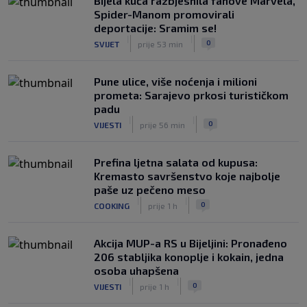
Bijela kuća razbjesnila fanove Marvela,
Spider-Manom promovirali
deportacije: Sramim se!
|
|
0
SVIJET
prije 53 min
Pune ulice, više noćenja i milioni
prometa: Sarajevo prkosi turističkom
padu
|
|
0
VIJESTI
prije 56 min
Prefina ljetna salata od kupusa:
Kremasto savršenstvo koje najbolje
paše uz pečeno meso
|
|
0
COOKING
prije 1 h
Akcija MUP-a RS u Bijeljini: Pronađeno
206 stabljika konoplje i kokain, jedna
osoba uhapšena
|
|
0
VIJESTI
prije 1 h