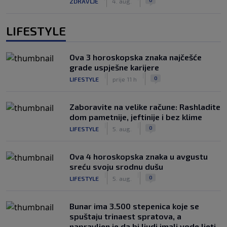
ZDRAVLJE
4. aug.
LIFESTYLE
Ova 3 horoskopska znaka najčešće
grade uspješne karijere
|
|
0
LIFESTYLE
prije 11 h
Zaboravite na velike račune: Rashladite
dom pametnije, jeftinije i bez klime
|
|
0
LIFESTYLE
5. aug.
Ova 4 horoskopska znaka u avgustu
sreću svoju srodnu dušu
|
|
0
LIFESTYLE
5. aug.
Bunar imа 3.500 stepenica koje se
spuštaju trinaest spratova, a
napravljen je da bi ljudi imali vode ljeti