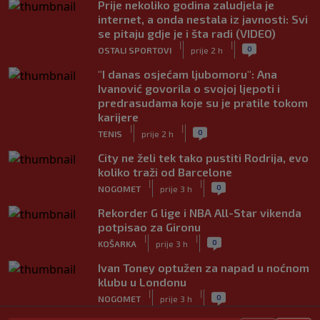
Prije nekoliko godina zaludjela je
internet, a onda nestala iz javnosti: Svi
se pitaju gdje je i šta radi (VIDEO)
|
|
0
OSTALI SPORTOVI
prije 2 h
"I danas osjećam ljubomoru": Ana
Ivanović govorila o svojoj ljepoti i
predrasudama koje su je pratile tokom
karijere
|
|
0
TENIS
prije 2 h
City ne želi tek tako pustiti Rodrija, evo
koliko traži od Barcelone
|
|
0
NOGOMET
prije 3 h
Rekorder G lige i NBA All-Star vikenda
potpisao za Gironu
|
|
0
KOŠARKA
prije 3 h
Ivan Toney optužen za napad u noćnom
klubu u Londonu
|
|
0
NOGOMET
prije 3 h