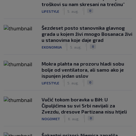
troškovi su nam skresani na trećinu"
|
|
0
LIFESTYLE
5. aug.
Šezdeset posto stanovnika glavnog
grada u kojem živi mnogo Bosanaca živi
u stanovima koje daje grad
|
|
0
EKONOMIJA
5. aug.
Mokra plahta na prozoru hladi sobu
bolje od ventilatora, ali samo ako je
ispunjen jedan uslov
|
|
0
LIFESTYLE
5. aug.
Vučić tokom boravka u BiH: U
Čipuljićima su svi Srbi navijali za
Zvezdu, dresove Partizana nisu htjeli
|
|
0
NOGOMET
6. aug.
Šokantni prizori: Njemica zapalila