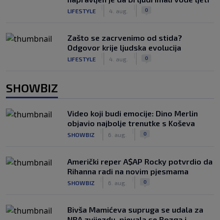
|
|
0
LIFESTYLE
4. aug.
Zašto se zacrvenimo od stida?
Odgovor krije ljudska evolucija
|
|
0
LIFESTYLE
4. aug.
SHOWBIZ
Video koji budi emocije: Dino Merlin
objavio najbolje trenutke s Koševa
|
|
0
SHOWBIZ
6. aug.
Američki reper A$AP Rocky potvrdio da
Rihanna radi na novim pjesmama
|
|
0
SHOWBIZ
6. aug.
Bivša Mamićeva supruga se udala za
NBA zvijezdu, pjevala se Rozga i