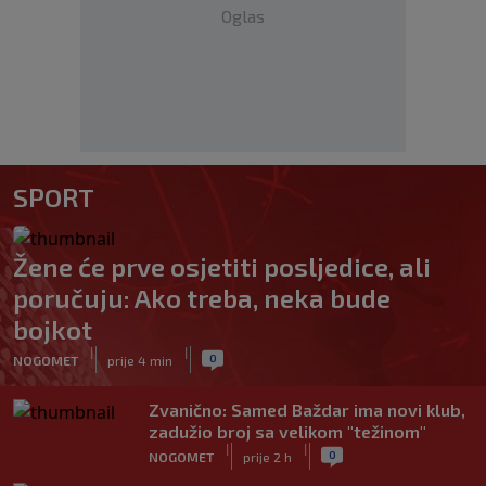
Oglas
SPORT
Žene će prve osjetiti posljedice, ali
poručuju: Ako treba, neka bude
bojkot
|
|
0
NOGOMET
prije 4 min
Zvanično: Samed Baždar ima novi klub,
zadužio broj sa velikom "težinom"
|
|
0
NOGOMET
prije 2 h