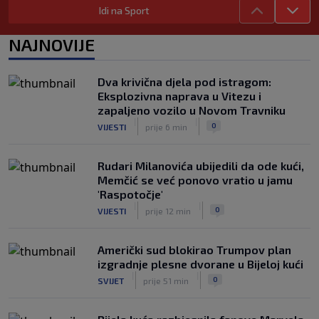
Utakmica Barcelone otkazana zbog
Idi na Sport
migrantske krize
|
|
0
NOGOMET
prije 3 h
NAJNOVIJE
FS Norveške poručio Infantinu: Odlazi,
odmah!
Dva krivična djela pod istragom:
|
|
0
NOGOMET
prije 3 h
Eksplozivna naprava u Vitezu i
zapaljeno vozilo u Novom Travniku
|
|
0
VIJESTI
prije 6 min
Rudari Milanovića ubijedili da ode kući,
Memčić se već ponovo vratio u jamu
'Raspotočje'
|
|
0
VIJESTI
prije 12 min
Američki sud blokirao Trumpov plan
izgradnje plesne dvorane u Bijeloj kući
|
|
0
SVIJET
prije 51 min