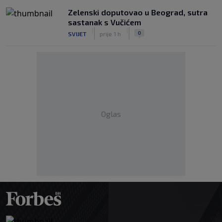
Zelenski doputovao u Beograd, sutra
sastanak s Vučićem
|
|
0
SVIJET
prije 1 h
Oglas