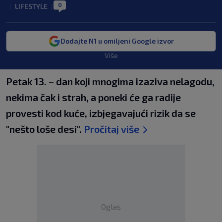
0
LIFESTYLE
|
|
Dodajte N1 u omiljeni Google izvor
Više
Petak 13. – dan koji mnogima izaziva nelagodu,
nekima čak i strah, a poneki će ga radije
provesti kod kuće, izbjegavajući rizik da se
"nešto loše desi".
Pročitaj više
Oglas