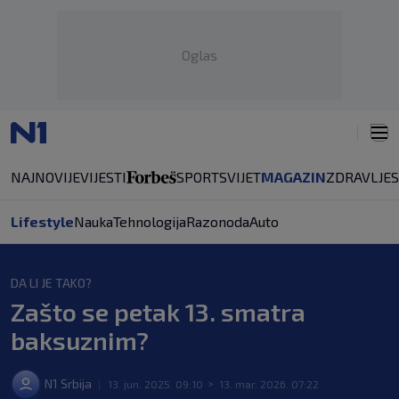
Oglas
NAJNOVIJE
VIJESTI
SPORT
SVIJET
MAGAZIN
ZDRAVLJE
Lifestyle
Nauka
Tehnologija
Razonoda
Auto
DA LI JE TAKO?
Zašto se petak 13. smatra
baksuznim?
N1 Srbija
|
13. jun. 2025. 09:10
>
13. mar. 2026. 07:22