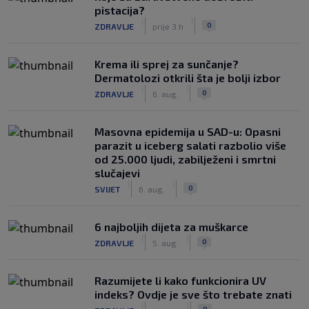
pistacija?
|
|
0
ZDRAVLJE
prije 3 h
Krema ili sprej za sunčanje?
Dermatolozi otkrili šta je bolji izbor
|
|
0
ZDRAVLJE
6. aug.
Masovna epidemija u SAD-u: Opasni
parazit u iceberg salati razbolio više
od 25.000 ljudi, zabilježeni i smrtni
slučajevi
|
|
0
SVIJET
6. aug.
6 najboljih dijeta za muškarce
|
|
0
ZDRAVLJE
5. aug.
Razumijete li kako funkcionira UV
indeks? Ovdje je sve što trebate znati
|
|
0