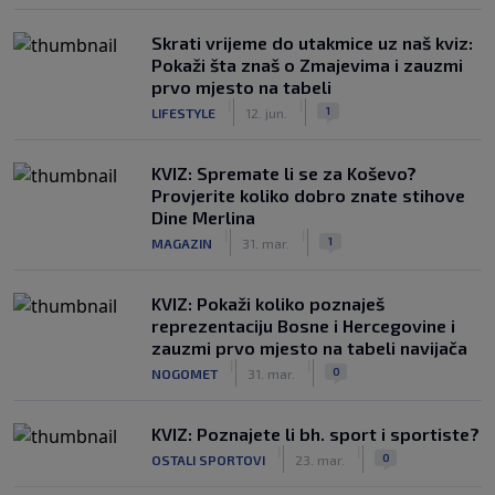
Skrati vrijeme do utakmice uz naš kviz:
Pokaži šta znaš o Zmajevima i zauzmi
prvo mjesto na tabeli
|
|
1
LIFESTYLE
12. jun.
KVIZ: Spremate li se za Koševo?
Provjerite koliko dobro znate stihove
Dine Merlina
|
|
1
MAGAZIN
31. mar.
KVIZ: Pokaži koliko poznaješ
reprezentaciju Bosne i Hercegovine i
zauzmi prvo mjesto na tabeli navijača
|
|
0
NOGOMET
31. mar.
KVIZ: Poznajete li bh. sport i sportiste?
|
|
0
OSTALI SPORTOVI
23. mar.