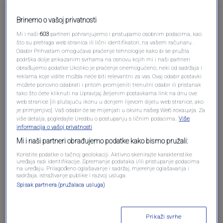
Brinemo o vašoj privatnosti
Mi i naši
603
partneri pohranjujemo i pristupamo osobnim podacima, kao
što su pretraga web stranica ili lični identifikatori, na vašem računaru .
Odabir Prihvatam omogućava praćenje tehnologije kako bi se pružila
podrška dolje prikazanim svrhama na osnovu kojih mi i naši partneri
obrađujemo podatke Ukoliko je praćenje onemogućeno, neki od sadržaja i
Oglas
reklama koje vidite možda neće biti relevantni za vas. Ovaj odabir postavki
možete ponovno odabrati i pritom promijeniti trenutni odabir ili pristanak
tako što ćete kliknuti na Upravljaj željenim postavkama link na dnu ove
web stranice [ili plutajuću ikonu u donjem lijevom dijelu web stranice, ako
je primjenjivo]. Vaš odabir će se mijenjati u okviru našeg Wеб локација. Za
više detalja, pogledajte Uredbu o postupanju s ličnim podacima.
Više
informacija o vašoj privatnosti
Mi i naši partneri obrađujemo podatke kako bismo pružali:
Koristite podatke o tačnoj geolokaciji. Aktivno skenirajte karakteristike
uređaja radi identifikacije. Spremanje podataka i/ili pristupanje podacima
na uređaju. Prilagođeno oglašavanje i sadržaj, mjerenje oglašavanja i
sadržaja, istraživanje publike i razvoj usluga.
Spisak partnera (pružalaca usluga)
Oglas
Prikaži svrhe