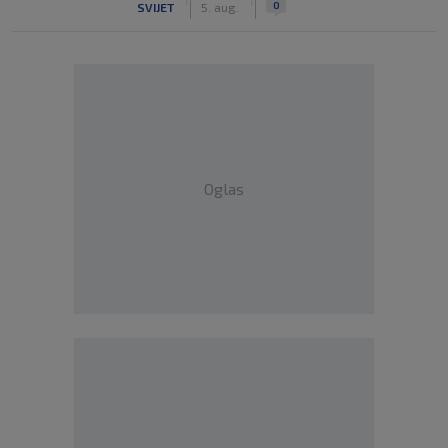
0
SVIJET
5. aug.
Oglas