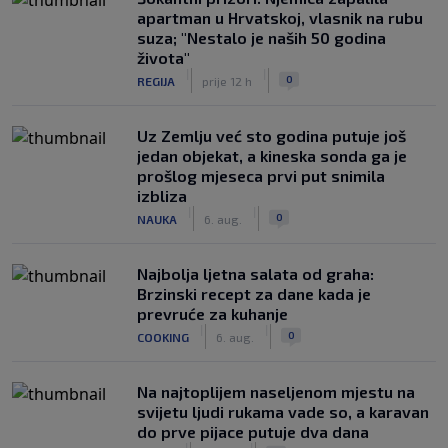
apartman u Hrvatskoj, vlasnik na rubu
suza; "Nestalo je naših 50 godina
života"
|
|
0
REGIJA
prije 12 h
Uz Zemlju već sto godina putuje još
jedan objekat, a kineska sonda ga je
prošlog mjeseca prvi put snimila
izbliza
|
|
0
NAUKA
6. aug.
Najbolja ljetna salata od graha:
Brzinski recept za dane kada je
prevruće za kuhanje
|
|
0
COOKING
6. aug.
Na najtoplijem naseljenom mjestu na
svijetu ljudi rukama vade so, a karavan
do prve pijace putuje dva dana
|
|