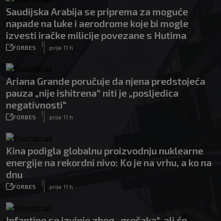
Saudijska Arabija se priprema za moguće
napade na luke i aerodrome koje bi mogle
izvesti iračke milicije povezane s Hutima
|
FORBES
prije 11 h
Ariana Grande poručuje da njena predstojeća
pauza „nije ishitrena“ niti je „posljedica
negativnosti“
|
FORBES
prije 11 h
Kina podigla globalnu proizvodnju nuklearne
energije na rekordni nivo: Ko je na vrhu, a ko na
dnu
|
FORBES
prije 11 h
Infantino se izvinio zbog „grešaka“, ali će