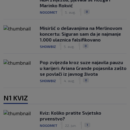
Marinko Rokvić
|
|
0
NOGOMET
5. aug.
Misirlić o dešavanjima na Merlinovom
koncertu: Siguran sam da je najmanje
1.000 ulaznica falsifikovano
|
|
0
SHOWBIZ
5. aug.
Pop zvijezda kroz suze najavila pauzu
u karijeri: Ariana Grande pojasnila zašto
se povlači iz javnog života
|
|
0
SHOWBIZ
4. aug.
N1 KVIZ
Kviz: Koliko pratite Svjetsko
prvenstvo?
|
|
1
NOGOMET
22. jun.