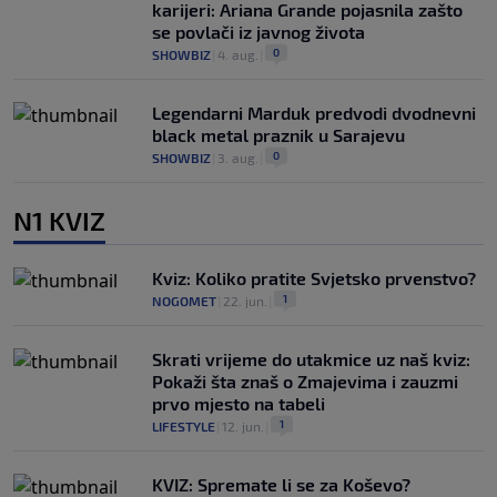
karijeri: Ariana Grande pojasnila zašto
se povlači iz javnog života
0
SHOWBIZ
|
4. aug.
|
Legendarni Marduk predvodi dvodnevni
black metal praznik u Sarajevu
0
SHOWBIZ
|
3. aug.
|
N1 KVIZ
Kviz: Koliko pratite Svjetsko prvenstvo?
1
NOGOMET
|
22. jun.
|
Skrati vrijeme do utakmice uz naš kviz:
Pokaži šta znaš o Zmajevima i zauzmi
prvo mjesto na tabeli
1
LIFESTYLE
|
12. jun.
|
KVIZ: Spremate li se za Koševo?