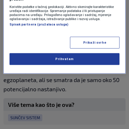
U takvim uslovima moguće je postojanje vode
Koristite podatke o tačnoj geolokaciji. Aktivno skenirajte karakteristike
uređaja radi identifikacije. Spremanje podataka i/ili pristupanje
u tečnom obliku, koja je uslov za život kakav mi
podacima na uređaju. Prilagođeno oglašavanje i sadržaj, mjerenje
oglašavanja i sadržaja, istraživanje publike i razvoj usluga.
poznajemo.
Spisak partnera (pružalaca usluga)
Sljedeći korak biće da se vidi da li u atmosferi
Prikaži svrhe
planete ima tragova vode, kiseonika ili
metana.
Prihvatam
Do sada je otkriveno nekoliko hiljada
egzoplaneta, ali se smatra da je samo oko 50
potencijalno nastanjivo.
Više tema kao što je ova?
SUNČEV SISTEM