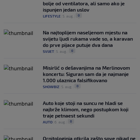
bolje od ventilatora, ali samo ako je
ispunjen jedan uslov
0
LIFESTYLE
|
5. aug.
|
Na najtoplijem naseljenom mjestu na
svijetu ljudi rukama vade so, a karavan
do prve pijace putuje dva dana
0
SVIJET
|
5. aug.
|
Misirlić o dešavanjima na Merlinovom
koncertu: Siguran sam da je najmanje
1.000 ulaznica falsifikovano
0
SHOWBIZ
|
5. aug.
|
Auto koje stoji na suncu ne hladi se
najbrže klimom, nego postupkom koji
traje petnaest sekundi
0
AUTO
|
6. aug.
|
Ornitologinja otkrila zašto sove nikad ne