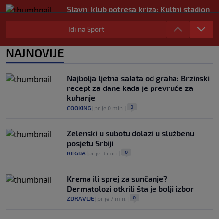
Slavni klub potresa kriza: Kultni stadion
u Italiji bit će prazan na početku sezone,
navijači objavili rat upravi
Idi na Sport
0
NOGOMET
|
prije 3 h
|
NAJNOVIJE
Izvinjenje s elementima prijetnje i
„gomila slabića“ u UEFA-i
0
NOGOMET
|
prije 3 h
|
Najbolja ljetna salata od graha: Brzinski
recept za dane kada je prevruće za
kuhanje
0
COOKING
|
prije 0 min.
|
Zelenski u subotu dolazi u službenu
posjetu Srbiji
0
REGIJA
|
prije 3 min.
|
Krema ili sprej za sunčanje?
Dermatolozi otkrili šta je bolji izbor
0
ZDRAVLJE
|
prije 7 min.
|