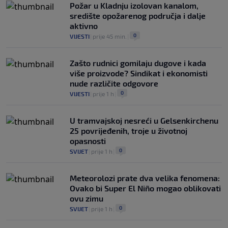
Požar u Kladnju izolovan kanalom,
središte opožarenog područja i dalje
aktivno
0
VIJESTI
|
prije 45 min.
|
Zašto rudnici gomilaju dugove i kada
više proizvode? Sindikat i ekonomisti
nude različite odgovore
0
VIJESTI
|
prije 1 h
|
U tramvajskoj nesreći u Gelsenkirchenu
25 povrijeđenih, troje u životnoj
opasnosti
0
SVIJET
|
prije 1 h
|
Meteorolozi prate dva velika fenomena:
Ovako bi Super El Niño mogao oblikovati
ovu zimu
0
SVIJET
|
prije 1 h
|