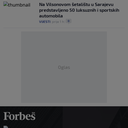
Na Vilsonovom šetalištu u Sarajevu
predstavljeno 50 luksuznih i sportskih
automobila
0
VIJESTI
|
prije 1 h
|
Oglas