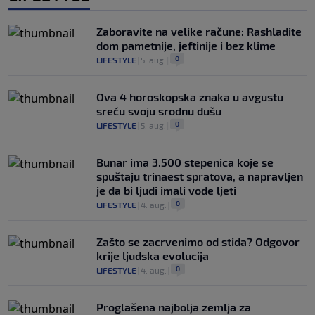
Zaboravite na velike račune: Rashladite
dom pametnije, jeftinije i bez klime
0
LIFESTYLE
|
5. aug.
|
Ova 4 horoskopska znaka u avgustu
sreću svoju srodnu dušu
0
LIFESTYLE
|
5. aug.
|
Bunar imа 3.500 stepenica koje se
spuštaju trinaest spratova, a napravljen
je da bi ljudi imali vode ljeti
0
LIFESTYLE
|
4. aug.
|
Zašto se zacrvenimo od stida? Odgovor
krije ljudska evolucija
0
LIFESTYLE
|
4. aug.
|
Proglašena najbolja zemlja za