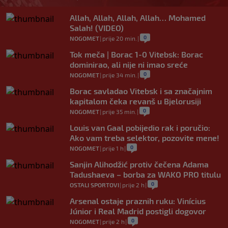
Allah, Allah, Allah, Allah… Mohamed
Salah! (VIDEO)
0
NOGOMET
|
prije 20 min.
|
Tok meča | Borac 1-0 Vitebsk: Borac
dominirao, ali nije ni imao sreće
0
NOGOMET
|
prije 34 min.
|
Borac savladao Vitebsk i sa značajnim
kapitalom čeka revanš u Bjelorusiji
0
NOGOMET
|
prije 35 min.
|
Louis van Gaal pobijedio rak i poručio:
Ako vam treba selektor, pozovite mene!
0
NOGOMET
|
prije 1 h
|
Sanjin Alihodžić protiv čečena Adama
Tadushaeva – borba za WAKO PRO titulu
0
OSTALI SPORTOVI
|
prije 2 h
|
Arsenal ostaje praznih ruku: Vinícius
Júnior i Real Madrid postigli dogovor
0
NOGOMET
|
prije 2 h
|