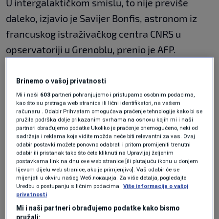
U intergalaktičkom smislu, to nije previše
daleko, izjavio je Savijer Bonfis, astronom iz
francuskog istraživačkog centra CNRS u
opservatoriji u Grenoblu, prenio je AFP.
"'Ros 128b' je veoma blizu, što će nam
Brinemo o vašoj privatnosti
omogućiti da je od 2025. godine vidimo
Mi i naši
603
partneri pohranjujemo i pristupamo osobnim podacima,
teleskopom poput E-ELT, čija izgradnja je u
kao što su pretraga web stranica ili lični identifikatori, na vašem
računaru . Odabir Prihvatam omogućava praćenje tehnologije kako bi se
toku", rekao je Bonfis.
pružila podrška dolje prikazanim svrhama na osnovu kojih mi i naši
partneri obrađujemo podatke Ukoliko je praćenje onemogućeno, neki od
sadržaja i reklama koje vidite možda neće biti relevantni za vas. Ovaj
Istraživači navode da na planeti "Ros 128b"
odabir postavki možete ponovno odabrati i pritom promijeniti trenutni
odabir ili pristanak tako što ćete kliknuti na Upravljaj željenim
potencijalno može da postoji život, pošto to
postavkama link na dnu ove web stranice [ili plutajuću ikonu u donjem
lijevom dijelu web stranice, ako je primjenjivo]. Vaš odabir će se
tijelo ima masu približno jednaku Zemljinoj, a
mijenjati u okviru našeg Wеб локација. Za više detalja, pogledajte
Uredbu o postupanju s ličnim podacima.
Više informacija o vašoj
njena temperatura na površini može da bude
privatnosti
uporediva sa situacijom na našoj planeti.
Mi i naši partneri obrađujemo podatke kako bismo
pružali: