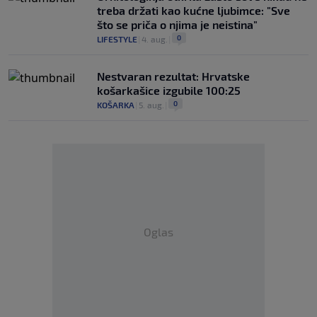
treba držati kao kućne ljubimce: "Sve
što se priča o njima je neistina"
0
LIFESTYLE
|
4. aug.
|
Nestvaran rezultat: Hrvatske
košarkašice izgubile 100:25
0
KOŠARKA
|
5. aug.
|
Oglas