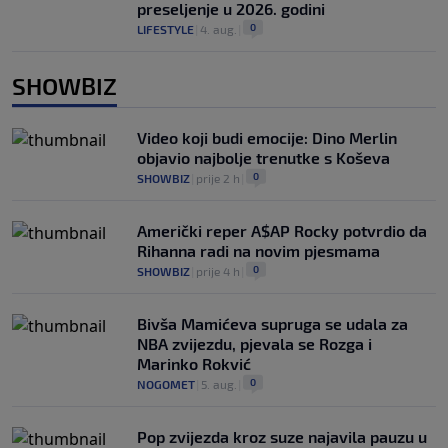
preseljenje u 2026. godini
0
LIFESTYLE
|
4. aug.
|
SHOWBIZ
Video koji budi emocije: Dino Merlin
objavio najbolje trenutke s Koševa
0
SHOWBIZ
|
prije 2 h
|
Američki reper A$AP Rocky potvrdio da
Rihanna radi na novim pjesmama
0
SHOWBIZ
|
prije 4 h
|
Bivša Mamićeva supruga se udala za
NBA zvijezdu, pjevala se Rozga i
Marinko Rokvić
0
NOGOMET
|
5. aug.
|
Pop zvijezda kroz suze najavila pauzu u