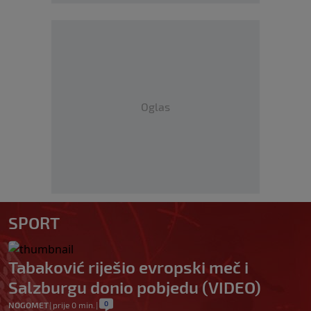
Oglas
SPORT
Tabaković riješio evropski meč i
Salzburgu donio pobjedu (VIDEO)
0
NOGOMET
|
prije 0 min.
|