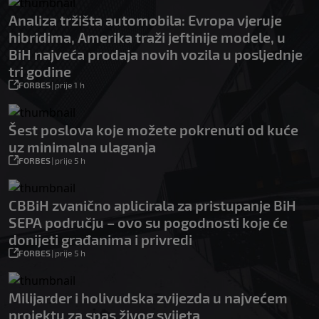
Analiza tržišta automobila: Evropa vjeruje
hibridima, Amerika traži jeftinije modele, u
BiH najveća prodaja novih vozila u posljednje
tri godine
FORBES
|
prije 1 h
Šest poslova koje možete pokrenuti od kuće
uz minimalna ulaganja
FORBES
|
prije 5 h
CBBiH zvanično aplicirala za pristupanje BiH
SEPA području – ovo su pogodnosti koje će
donijeti građanima i privredi
FORBES
|
prije 5 h
Milijarder i holivudska zvijezda u najvećem
projektu za spas živog svijeta