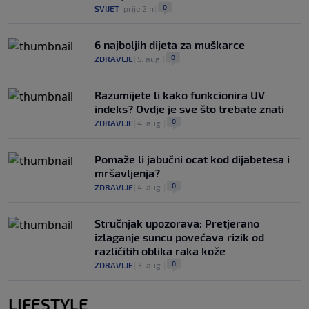
0
SVIJET
|
prije 2 h
|
6 najboljih dijeta za muškarce
0
ZDRAVLJE
|
5. aug.
|
Razumijete li kako funkcionira UV
indeks? Ovdje je sve što trebate znati
0
ZDRAVLJE
|
4. aug.
|
Pomaže li jabučni ocat kod dijabetesa i
mršavljenja?
0
ZDRAVLJE
|
4. aug.
|
Stručnjak upozorava: Pretjerano
izlaganje suncu povećava rizik od
različitih oblika raka kože
0
ZDRAVLJE
|
3. aug.
|
LIFESTYLE