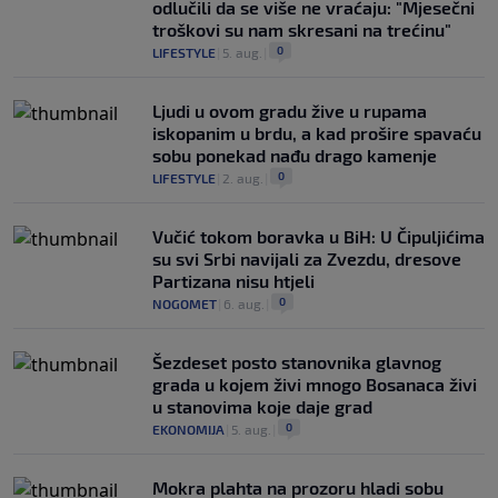
odlučili da se više ne vraćaju: "Mjesečni
troškovi su nam skresani na trećinu"
0
LIFESTYLE
|
5. aug.
|
Ljudi u ovom gradu žive u rupama
iskopanim u brdu, a kad prošire spavaću
sobu ponekad nađu drago kamenje
0
LIFESTYLE
|
2. aug.
|
Vučić tokom boravka u BiH: U Čipuljićima
su svi Srbi navijali za Zvezdu, dresove
Partizana nisu htjeli
0
NOGOMET
|
6. aug.
|
Šezdeset posto stanovnika glavnog
grada u kojem živi mnogo Bosanaca živi
u stanovima koje daje grad
0
EKONOMIJA
|
5. aug.
|
Mokra plahta na prozoru hladi sobu