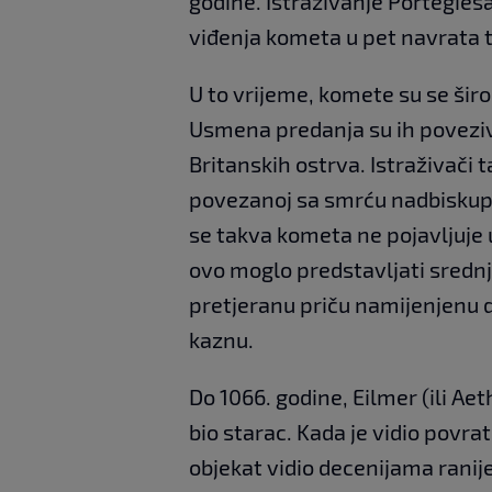
godine. Istraživanje Portegies
viđenja kometa u pet navrata 
U to vrijeme, komete su se šir
Usmena predanja su ih poveziv
Britanskih ostrva. Istraživači 
povezanoj sa smrću nadbiskupa
se takva kometa ne pojavljuje 
ovo moglo predstavljati srednjo
pretjeranu priču namijenjenu 
kaznu.
Do 1066. godine, Eilmer (ili A
bio starac. Kada je vidio povra
objekat vidio decenijama ranije