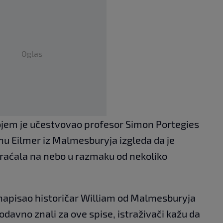
Oglas
ojem je učestvovao profesor Simon Portegies
u Eilmer iz Malmesburyja izgleda da je
raćala na nebo u razmaku od nekoliko
je napisao historičar William od Malmesburyja
i odavno znali za ove spise, istraživači kažu da