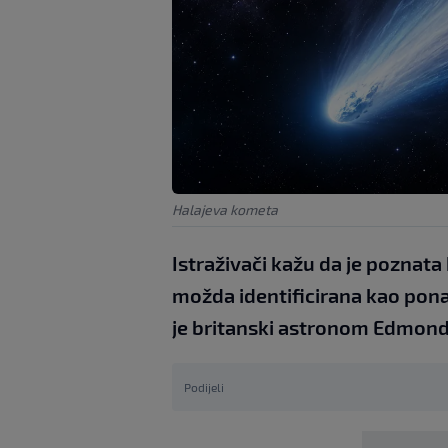
Halajeva kometa
Istraživači kažu da je pozna
možda identificirana kao ponav
je britanski astronom Edmond
Podijeli