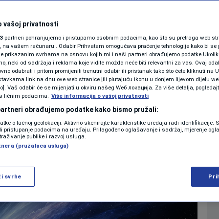
ta možda nosi ime
SHOWBIZ
KOLUMNE
 vašoj privatnosti
e
3
partneri pohranjujemo i pristupamo osobnim podacima, kao što su pretraga web stran
ori, na vašem računaru . Odabir Prihvatam omogućava praćenje tehnologije kako bi se 
je prikazanim svrhama na osnovu kojih mi i naši partneri obrađujemo podatke Ukoliko
0
NAUKA
komentara
|
|
 neki od sadržaja i reklama koje vidite možda neće biti relevantni za vas. Ovaj odab
PODCAST
no odabrati i pritom promijeniti trenutni odabir ili pristanak tako što ćete kliknuti na U
tavkama link na dnu ove web stranice [ili plutajuću ikonu u donjem lijevom dijelu we
N1 SPECIJAL
vo]. Vaš odabir će se mijenjati u okviru našeg Wеб локација. Za više detalja, pogledaj
s ličnim podacima.
Više
Više informacija o vašoj privatnosti
FENOMENI
 partneri obrađujemo podatke kako bismo pružali:
datke o tačnoj geolokaciji. Aktivno skenirajte karakteristike uređaja radi identifikacije.
NEISTRAŽENO
ili pristupanje podacima na uređaju. Prilagođeno oglašavanje i sadržaj, mjerenje ogl
traživanje publike i razvoj usluga.
tnera (pružalaca usluga)
VIRALNO
FOTO
ži svrhe
Pri
PROMO
VIDEO