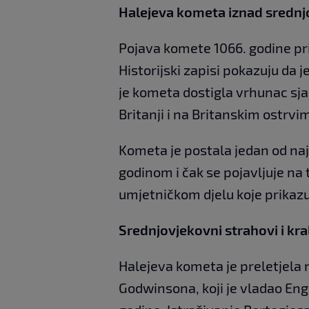
Halejeva kometa iznad sredn
Pojava komete 1066. godine priv
Historijski zapisi pokazuju da 
je kometa dostigla vrhunac sjaja
Britanji i na Britanskim ostrvim
Kometa je postala jedan od naj
godinom i čak se pojavljuje na
umjetničkom djelu koje prikaz
Srednjovjekovni strahovi i kra
Halejeva kometa je preletjela 
Godwinsona, koji je vladao Eng