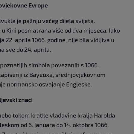
jovjekovne Evrope
ukla je pažnju većeg dijela svijeta.
je u Kini posmatrana više od dva mjeseca. Iako
 22. aprila 1066. godine, nije bila vidljiva u
a sve do 24. aprila.
poznatijih simbola povezanih s 1066.
 tapiseriji iz Bayeuxa, srednjovjekovnom
uje normansko osvajanje Engleske.
ljevski znaci
nebo tokom kratke vladavine kralja Harolda
leskom od 6. januara do 14. oktobra 1066.