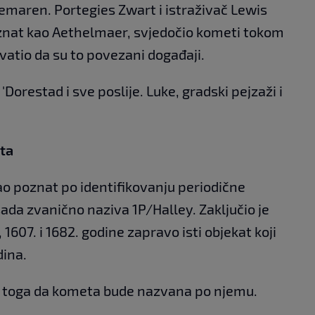
nemaren. Portegies Zwart i istraživač Lewis
znat kao Aethelmaer, svjedočio kometi tokom
vatio da su to povezani događaji.
 'Dorestad i sve poslije. Luke, gradski pejzaži i
ta
o poznat po identifikovanju periodične
sada zvanično naziva 1P/Halley. Zaključio je
1607. i 1682. godine zapravo isti objekat koji
dina.
do toga da kometa bude nazvana po njemu.