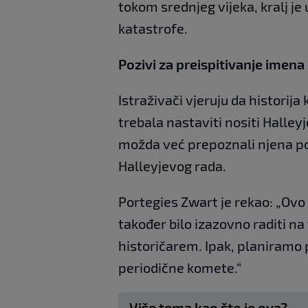
tokom srednjeg vijeka, kralj je
katastrofe.
Pozivi za preispitivanje imen
Istraživači vjeruju da historija
trebala nastaviti nositi Halley
možda već prepoznali njena po
Halleyjevog rada.
Portegies Zwart je rekao: „Ovo 
također bilo izazovno raditi n
historičarem. Ipak, planiramo p
periodične komete.“
Više tema kao što je ova?