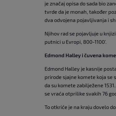
je značaj opisa do sada bio za
tvrde da je monah, također po
dva odvojena pojavljivanja i sh
Njihov rad se pojavljuje u knjizi
putnici u Evropi, 800-1100'.
Edmond Halley i čuvena kome
Edmond Halley je kasnije posta
prirode sjajne komete koja se 
da su komete zabilježene 1531., 
se vraća otprilike svakih 76 go
To otkriće je na kraju dovelo 