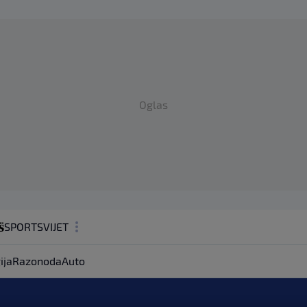
Oglas
SPORT
SVIJET
MAGAZIN
ija
Razonoda
Auto
ZDRAVLJE