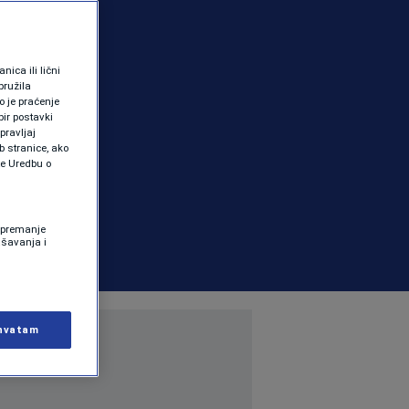
ica ili lični
pružila
 je praćenje
ir postavki
pravljaj
b stranice, ako
te Uredbu o
 Spremanje
ašavanja i
hvatam