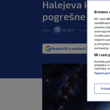
Halejeva kome
Brinemo o
pogrešne osob
Mi i naši
60
identifikat
podrška dol
N1 BiH
Autor:
14. maj. 2026. 13:26
|
onemogućeno,
možete ponov
željenim pos
je primjenji
Dodajte N1 u omiljeni Google izvor
postupanju 
Mi i naši
Koristite po
podataka i/
sadržaja, is
Spisak par
Prika