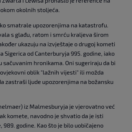
a Zwarta i Lewisa pronašlo je reference na
tokom okolnih stoljeća.
oko smatrale upozorenjima na katastrofu.
ala s glađu, ratom i smrću kraljeva širom
također ukazuju na izvještaje o drugoj kometi
 Sigerica od Canterburyja 995. godine, iako
u sačuvanim hronikama. Oni sugeriraju da bi
vjekovni oblik "lažnih vijesti" ili možda
da zastraši ljude upozorenjima na božansku
ethelmaer) iz Malmesburyja je vjerovatno već
tak komete, navodno je shvatio da je isti
, 989. godine. Kao što je bilo uobičajeno