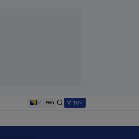
N1 TV
ENG