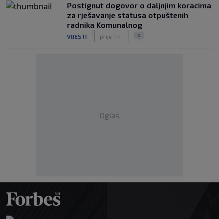
Postignut dogovor o daljnjim koracima
za rješavanje statusa otpuštenih
radnika Komunalnog
|
|
0
VIJESTI
prije 1 h
Oglas