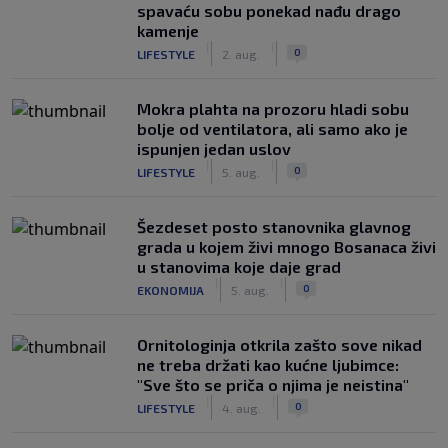
spavaću sobu ponekad nađu drago
kamenje
|
|
0
LIFESTYLE
2. aug.
Mokra plahta na prozoru hladi sobu
bolje od ventilatora, ali samo ako je
ispunjen jedan uslov
|
|
0
LIFESTYLE
5. aug.
Šezdeset posto stanovnika glavnog
grada u kojem živi mnogo Bosanaca živi
u stanovima koje daje grad
|
|
0
EKONOMIJA
5. aug.
Ornitologinja otkrila zašto sove nikad
ne treba držati kao kućne ljubimce:
"Sve što se priča o njima je neistina"
|
|
0
LIFESTYLE
4. aug.