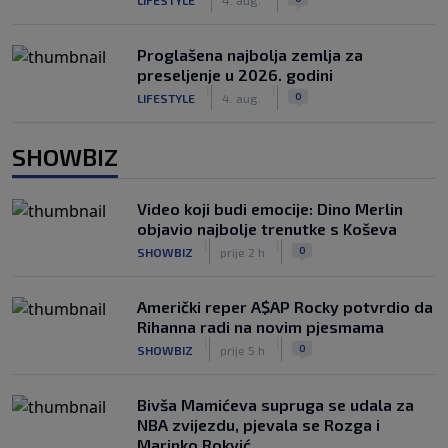
Proglašena najbolja zemlja za
preseljenje u 2026. godini
|
|
0
LIFESTYLE
4. aug.
SHOWBIZ
Video koji budi emocije: Dino Merlin
objavio najbolje trenutke s Koševa
|
|
0
SHOWBIZ
prije 2 h
Američki reper A$AP Rocky potvrdio da
Rihanna radi na novim pjesmama
|
|
0
SHOWBIZ
prije 5 h
Bivša Mamićeva supruga se udala za
NBA zvijezdu, pjevala se Rozga i
Marinko Rokvić