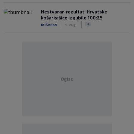
Nestvaran rezultat: Hrvatske
košarkašice izgubile 100:25
|
|
0
KOŠARKA
5. aug.
Oglas