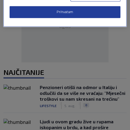
Prihvatam
Oglas
NAJČITANIJE
Penzioneri otišli na odmor u Italiju i
odlučili da se više ne vraćaju: "Mjesečni
troškovi su nam skresani na trećinu"
|
|
0
LIFESTYLE
5. aug.
Ljudi u ovom gradu žive u rupama
iskopanim u brdu, a kad prošire