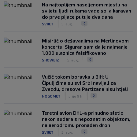
Na najtoplijem naseljenom mjestu na
svijetu ljudi rukama vade so, a karavan
do prve pijace putuje dva dana
|
|
0
SVIJET
5. aug.
Misirlić o dešavanjima na Merlinovom
koncertu: Siguran sam da je najmanje
1.000 ulaznica falsifikovano
|
|
0
SHOWBIZ
5. aug.
Vučić tokom boravka u BiH: U
Čipuljićima su svi Srbi navijali za
Zvezdu, dresove Partizana nisu htjeli
|
|
0
NOGOMET
prije 9 h
Teretni avion DHL-a prinudno sletio
nakon sudara s nepoznatim objektom,
na aerodromu pronađen dron
|
|
0
SVIJET
5. aug.