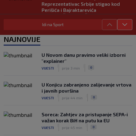
Reprezentativac Srbije stigao kod
Perišića i Bajraktarevića
|
|
0
NOGOMET
prije 2 h
Idi na Sport
Real Madrid je oborio rekord!
Talentovani ofanzivac za 135 miliona
NAJNOVIJE
eura stigao na Santiago Bernabeu
|
|
0
NOGOMET
prije 2 h
U Novom danu pravimo veliki izborni
Argentinci će jedan trijumf sa
"explainer"
ovogodišnjeg Mundijala obilježavati
|
|
0
VIJESTI
prije 3 min
kao nacionalni praznik
|
|
0
NOGOMET
prije 3 h
U Konjicu zabranjeno zalijevanje vrtova
i javnih površina
|
|
0
VIJESTI
prije 44 min
Soreca: Zahtjev za pristupanje SEPA-i
važan korak BiH na putu ka EU
|
|
0
VIJESTI
prije 45 min