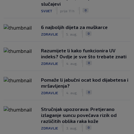
slučajevi
|
|
0
SVIJET
prije 11 h
6 najboljih dijeta za muškarce
|
|
0
ZDRAVLJE
5. aug.
Razumijete li kako funkcionira UV
indeks? Ovdje je sve što trebate znati
|
|
0
ZDRAVLJE
4. aug.
Pomaže li jabučni ocat kod dijabetesa i
mršavljenja?
|
|
0
ZDRAVLJE
4. aug.
Stručnjak upozorava: Pretjerano
izlaganje suncu povećava rizik od
različitih oblika raka kože
|
|
0
ZDRAVLJE
3. aug.