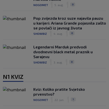
|
|
0
NOGOMET
5. aug.
Pop zvijezda kroz suze najavila pauzu
u karijeri: Ariana Grande pojasnila zašto
se povlači iz javnog života
|
|
0
SHOWBIZ
4. aug.
Legendarni Marduk predvodi
dvodnevni black metal praznik u
Sarajevu
|
|
0
SHOWBIZ
3. aug.
N1 KVIZ
Kviz: Koliko pratite Svjetsko
prvenstvo?
|
|
1
NOGOMET
22. jun.