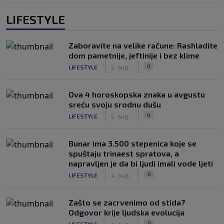
LIFESTYLE
Zaboravite na velike račune: Rashladite
dom pametnije, jeftinije i bez klime
|
|
0
LIFESTYLE
5. aug.
Ova 4 horoskopska znaka u avgustu
sreću svoju srodnu dušu
|
|
0
LIFESTYLE
5. aug.
Bunar imа 3.500 stepenica koje se
spuštaju trinaest spratova, a
napravljen je da bi ljudi imali vode ljeti
|
|
0
LIFESTYLE
4. aug.
Zašto se zacrvenimo od stida?
Odgovor krije ljudska evolucija
|
|
0
LIFESTYLE
4. aug.