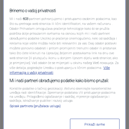
Brinemo o vašoj privatnosti
Pošalji komentar
Mi i naši
603
partneri pohranjujemo i pristupamo osobnim podacima, kao
što su pretraga web stranica ili lični identifikatori, na vašem računaru .
Odabir Prihvatam omogućava praćenje tehnologije kako bi se pružila
podrška dolje prikazanim svrhama na osnovu kojih mi i naši partneri
obrađujemo podatke Ukoliko je praćenje onemogućeno, neki od sadržaja i
reklama koje vidite možda neće biti relevantni za vas. Ovaj odabir postavki
možete ponovno odabrati i pritom promijeniti trenutni odabir ili pristanak
tako što ćete kliknuti na Upravljaj željenim postavkama link na dnu ove
web stranice [ili plutajuću ikonu u donjem lijevom dijelu web stranice, ako
je primjenjivo]. Vaš odabir će se mijenjati u okviru našeg Wеб локација. Za
više detalja, pogledajte Uredbu o postupanju s ličnim podacima.
Više
informacija o vašoj privatnosti
Mi i naši partneri obrađujemo podatke kako bismo pružali:
Oglas
Koristite podatke o tačnoj geolokaciji. Aktivno skenirajte karakteristike
uređaja radi identifikacije. Spremanje podataka i/ili pristupanje podacima
na uređaju. Prilagođeno oglašavanje i sadržaj, mjerenje oglašavanja i
sadržaja, istraživanje publike i razvoj usluga.
Spisak partnera (pružalaca usluga)
Prikaži svrhe