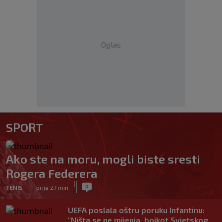
Oglas
SPORT
Ako ste na moru, mogli biste sresti
Rogera Federera
|
|
0
TENIS
prije 27 min
UEFA poslala oštru poruku Infantinu:
"Ništa se ne mijenja, bojkot Svjetskog