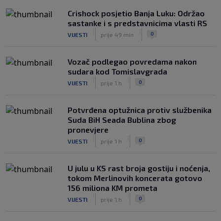
Crishock posjetio Banja Luku: Održao
sastanke i s predstavnicima vlasti RS
|
|
0
VIJESTI
prije 49 min
Vozač podlegao povredama nakon
sudara kod Tomislavgrada
|
|
0
VIJESTI
prije 1 h
Potvrđena optužnica protiv službenika
Suda BiH Seada Bublina zbog
pronevjere
|
|
0
VIJESTI
prije 1 h
U julu u KS rast broja gostiju i noćenja,
tokom Merlinovih koncerata gotovo
156 miliona KM prometa
|
|
0
VIJESTI
prije 1 h