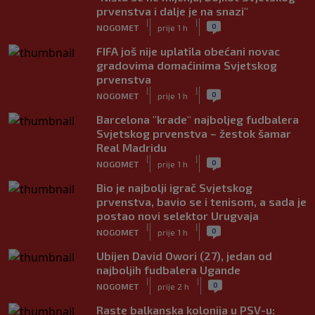
prvenstva i dalje je na snazi"
|
|
0
NOGOMET
prije 1 h
FIFA još nije uplatila obećani novac
gradovima domaćinima Svjetskog
prvenstva
|
|
0
NOGOMET
prije 1 h
Barcelona "krade" najboljeg fudbalera
Svjetskog prvenstva – žestok šamar
Real Madridu
|
|
0
NOGOMET
prije 1 h
Bio je najbolji igrač Svjetskog
prvenstva, bavio se i tenisom, a sada je
postao novi selektor Urugvaja
|
|
0
NOGOMET
prije 1 h
Ubijen David Owori (27), jedan od
najboljih fudbalera Ugande
|
|
0
NOGOMET
prije 2 h
Raste balkanska kolonija u PSV-u: