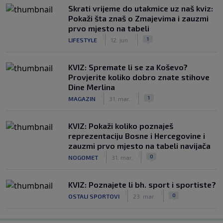
Skrati vrijeme do utakmice uz naš kviz:
Pokaži šta znaš o Zmajevima i zauzmi
prvo mjesto na tabeli
|
|
1
LIFESTYLE
12. jun.
KVIZ: Spremate li se za Koševo?
Provjerite koliko dobro znate stihove
Dine Merlina
|
|
1
MAGAZIN
31. mar.
KVIZ: Pokaži koliko poznaješ
reprezentaciju Bosne i Hercegovine i
zauzmi prvo mjesto na tabeli navijača
|
|
0
NOGOMET
31. mar.
KVIZ: Poznajete li bh. sport i sportiste?
|
|
0
OSTALI SPORTOVI
23. mar.