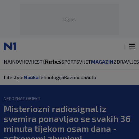
Oglas
NAJNOVIJE
VIJESTI
SPORT
SVIJET
MAGAZIN
ZDRAVLJE
Lifestyle
Nauka
Tehnologija
Razonoda
Auto
NEPOZNAT OBJEKT
Misteriozni radiosignal iz
svemira ponavljao se svakih 36
minuta tijekom osam dana -
astronomi zbunjeni