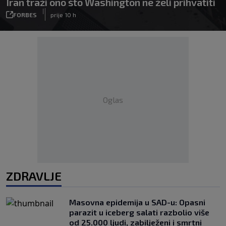
Iran traži ono što Washington ne želi prihvatiti
|
FORBES
prije 10 h
Oglas
ZDRAVLJE
Masovna epidemija u SAD-u: Opasni
parazit u iceberg salati razbolio više
od 25.000 ljudi, zabilježeni i smrtni