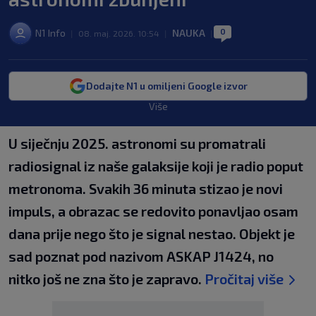
0
N1 Info
NAUKA
|
08. maj. 2026. 10:54
|
|
Dodajte N1 u omiljeni Google izvor
Više
U siječnju 2025. astronomi su promatrali
radiosignal iz naše galaksije koji je radio poput
metronoma. Svakih 36 minuta stizao je novi
impuls, a obrazac se redovito ponavljao osam
dana prije nego što je signal nestao. Objekt je
sad poznat pod nazivom ASKAP J1424, no
nitko još ne zna što je zapravo.
Pročitaj više