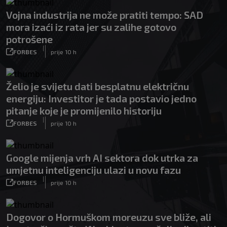
Vojna industrija ne može pratiti tempo: SAD
mora izaći iz rata jer su zalihe gotovo
potrošene
|
FORBES
prije 10 h
Želio je svijetu dati besplatnu električnu
energiju: Investitor je tada postavio jedno
pitanje koje je promijenilo historiju
|
FORBES
prije 10 h
Google mijenja vrh AI sektora dok utrka za
umjetnu inteligenciju ulazi u novu fazu
|
FORBES
prije 10 h
Dogovor o Hormuškom moreuzu sve bliže, ali