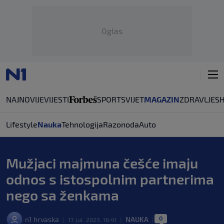
Oglas
NAJNOVIJE
VIJESTI
SPORT
SVIJET
MAGAZIN
ZDRAVLJE
S
Lifestyle
Nauka
Tehnologija
Razonoda
Auto
Mužjaci majmuna češće imaju
odnos s istospolnim partnerima
nego sa ženkama
0
n1 hrvaska
NAUKA
|
17. jul. 2023. 16:41
|
|