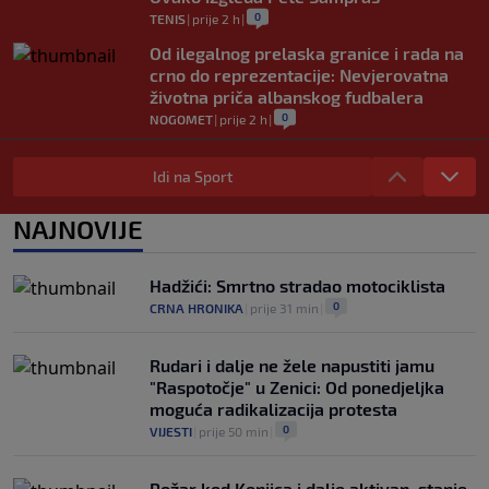
0
TENIS
|
prije 2 h
|
Od ilegalnog prelaska granice i rada na
crno do reprezentacije: Nevjerovatna
životna priča albanskog fudbalera
0
NOGOMET
|
prije 2 h
|
Deco iz sjene preokrenuo posao: Rodri
bio bliži Real Madridu, a sada je na
Idi na Sport
korak od Barcelone
0
NOGOMET
|
prije 2 h
|
NAJNOVIJE
River Plate napravio veliki posao:
Reprezentativac Argentine stigao iz
Hadžići: Smrtno stradao motociklista
Atlético Madrida
0
CRNA HRONIKA
|
prije 31 min
|
0
NOGOMET
|
prije 2 h
|
Rudari i dalje ne žele napustiti jamu
"Raspotočje" u Zenici: Od ponedjeljka
moguća radikalizacija protesta
0
VIJESTI
|
prije 50 min
|
Požar kod Konjica i dalje aktivan, stanje