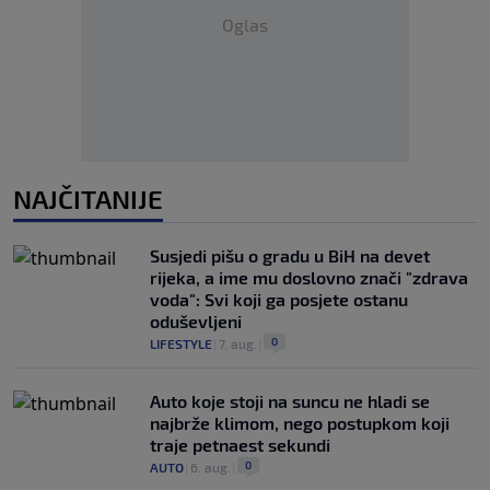
Oglas
NAJČITANIJE
Susjedi pišu o gradu u BiH na devet
rijeka, a ime mu doslovno znači "zdrava
voda": Svi koji ga posjete ostanu
oduševljeni
0
LIFESTYLE
|
7. aug.
|
Auto koje stoji na suncu ne hladi se
najbrže klimom, nego postupkom koji
traje petnaest sekundi
0
AUTO
|
6. aug.
|