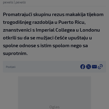
pexels
|
pexels
Promatrajući skupinu rezus makakija tijekom
trogodišnjeg razdoblja u Puerto Ricu,
znanstvenici s Imperial Collegea u Londonu
otkrili su da se mužjaci češće upuštaju u
spolne odnose s istim spolom nego sa
suprotnim.
Podijeli
Oglas