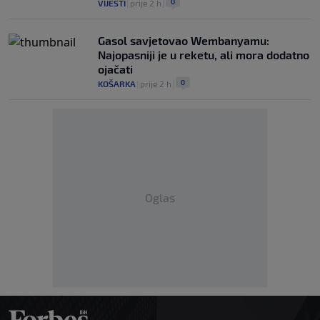
0
VIJESTI
|
prije 2 h
|
Gasol savjetovao Wembanyamu:
Najopasniji je u reketu, ali mora dodatno
ojačati
0
KOŠARKA
|
prije 2 h
|
Oglas