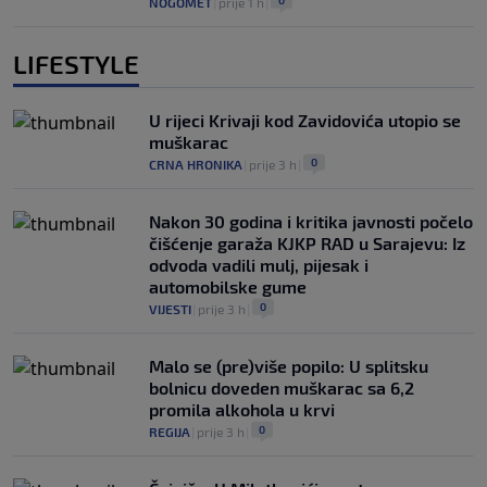
0
NOGOMET
|
prije 1 h
|
LIFESTYLE
U rijeci Krivaji kod Zavidovića utopio se
muškarac
0
CRNA HRONIKA
|
prije 3 h
|
Nakon 30 godina i kritika javnosti počelo
čišćenje garaža KJKP RAD u Sarajevu: Iz
odvoda vadili mulj, pijesak i
automobilske gume
0
VIJESTI
|
prije 3 h
|
Malo se (pre)više popilo: U splitsku
bolnicu doveden muškarac sa 6,2
promila alkohola u krvi
0
REGIJA
|
prije 3 h
|