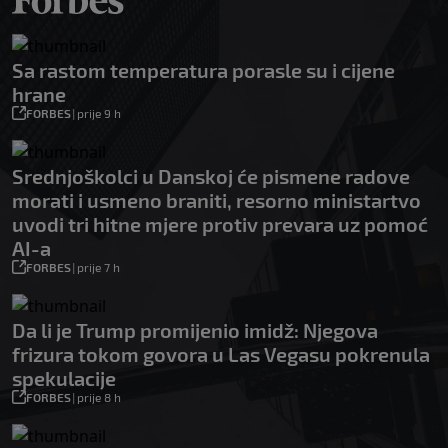
Sa rastom temperatura porasle su i cijene
hrane
FORBES
|
prije 9 h
Srednjoškolci u Danskoj će pismene radove
morati i usmeno braniti, resorno ministartvo
uvodi tri hitne mjere protiv prevara uz pomoć
AI-a
FORBES
|
prije 7 h
Da li je Trump promijenio imidž: Njegova
frizura tokom govora u Las Vegasu pokrenula
spekulacije
FORBES
|
prije 8 h