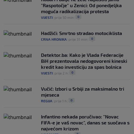
"Raspotočje" u Zenici: Od ponedjeljka
moguća radikalizacija protesta
0
VIJESTI
|
prije 50 min
|
Hadžići: Smrtno stradao motociklista
0
CRNA HRONIKA
|
prije 31 min
|
Detektor.ba: Kako je Vlada Federacije
BiH prezentovala nedogovoreni kineski
kredit kao investiciju za spas bolnica
0
VIJESTI
|
prije 2 h
|
Vučić: Izbori u Srbiji za maksimalno tri
mjeseca
0
REGIJA
|
prije 1 h
|
Infantino nekada poručivao: "Novac
FIFA-e je vaš novac", danas se suočava s
najvećom krizom