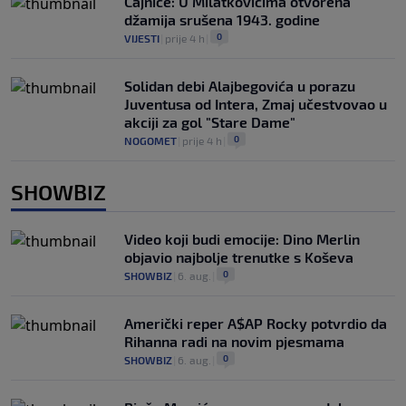
Čajniče: U Milatkovićima otvorena
džamija srušena 1943. godine
0
VIJESTI
|
prije 4 h
|
Solidan debi Alajbegovića u porazu
Juventusa od Intera, Zmaj učestvovao u
akciji za gol "Stare Dame"
0
NOGOMET
|
prije 4 h
|
SHOWBIZ
Video koji budi emocije: Dino Merlin
objavio najbolje trenutke s Koševa
0
SHOWBIZ
|
6. aug.
|
Američki reper A$AP Rocky potvrdio da
Rihanna radi na novim pjesmama
0
SHOWBIZ
|
6. aug.
|