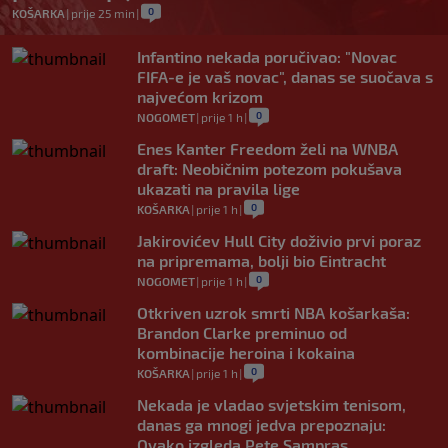
0
KOŠARKA
|
prije 25 min
|
Infantino nekada poručivao: "Novac
FIFA-e je vaš novac", danas se suočava s
najvećom krizom
0
NOGOMET
|
prije 1 h
|
Enes Kanter Freedom želi na WNBA
draft: Neobičnim potezom pokušava
ukazati na pravila lige
0
KOŠARKA
|
prije 1 h
|
Jakirovićev Hull City doživio prvi poraz
na pripremama, bolji bio Eintracht
0
NOGOMET
|
prije 1 h
|
Otkriven uzrok smrti NBA košarkaša:
Brandon Clarke preminuo od
kombinacije heroina i kokaina
0
KOŠARKA
|
prije 1 h
|
Nekada je vladao svjetskim tenisom,
danas ga mnogi jedva prepoznaju:
Ovako izgleda Pete Sampras