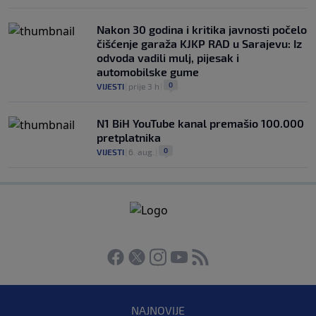
Nakon 30 godina i kritika javnosti počelo
čišćenje garaža KJKP RAD u Sarajevu: Iz
odvoda vadili mulj, pijesak i
automobilske gume
0
VIJESTI
|
prije 3 h
|
N1 BiH YouTube kanal premašio 100.000
pretplatnika
0
VIJESTI
|
6. aug.
|
NAJNOVIJE