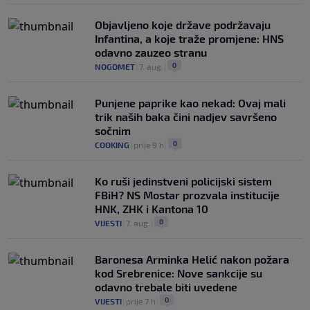
Objavljeno koje države podržavaju
Infantina, a koje traže promjene: HNS
odavno zauzeo stranu
0
NOGOMET
|
7. aug.
|
Punjene paprike kao nekad: Ovaj mali
trik naših baka čini nadjev savršeno
sočnim
0
COOKING
|
prije 9 h
|
Ko ruši jedinstveni policijski sistem
FBiH? NS Mostar prozvala institucije
HNK, ZHK i Kantona 10
0
VIJESTI
|
7. aug.
|
Baronesa Arminka Helić nakon požara
kod Srebrenice: Nove sankcije su
odavno trebale biti uvedene
0
VIJESTI
|
prije 7 h
|