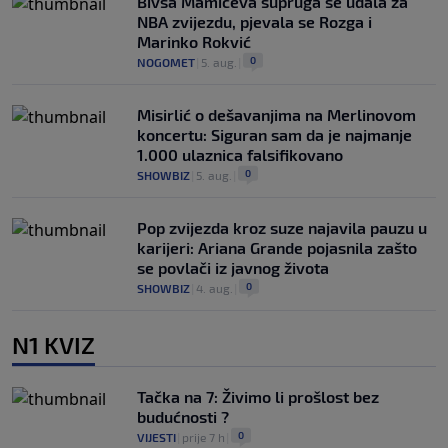
Bivša Mamićeva supruga se udala za
NBA zvijezdu, pjevala se Rozga i
Marinko Rokvić
0
NOGOMET
|
5. aug.
|
Misirlić o dešavanjima na Merlinovom
koncertu: Siguran sam da je najmanje
1.000 ulaznica falsifikovano
0
SHOWBIZ
|
5. aug.
|
Pop zvijezda kroz suze najavila pauzu u
karijeri: Ariana Grande pojasnila zašto
se povlači iz javnog života
0
SHOWBIZ
|
4. aug.
|
N1 KVIZ
Tačka na 7: Živimo li prošlost bez
budućnosti ?
0
VIJESTI
|
prije 7 h
|