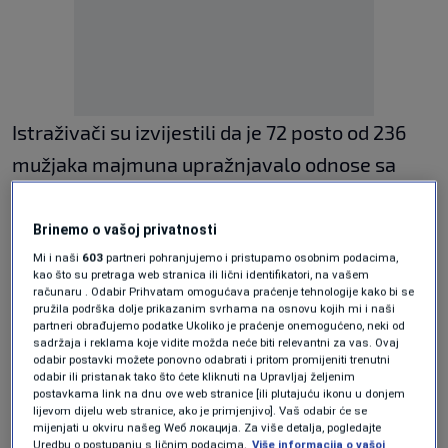
Istraživači su izvijestili da je 72 posto od 236
mužjaka majmuna upražnjavalo odnose sa
drugim mužjacima, dok je samo 46 posto
sudjelovalo u heteroseksualnim spolnim
Brinemo o vašoj privatnosti
odnosima.
Mi i naši
603
partneri pohranjujemo i pristupamo osobnim podacima,
kao što su pretraga web stranica ili lični identifikatori, na vašem
računaru . Odabir Prihvatam omogućava praćenje tehnologije kako bi se
pružila podrška dolje prikazanim svrhama na osnovu kojih mi i naši
Među znanstvenicima kruže razne teorije: neki
partneri obrađujemo podatke Ukoliko je praćenje onemogućeno, neki od
sadržaja i reklama koje vidite možda neće biti relevantni za vas. Ovaj
tvrde da je to zbog nedostatka ženki, a neki da
odabir postavki možete ponovno odabrati i pritom promijeniti trenutni
odabir ili pristanak tako što ćete kliknuti na Upravljaj željenim
to predstavlja dominaciju ili je pak jednostavno
postavkama link na dnu ove web stranice [ili plutajuću ikonu u donjem
lijevom dijelu web stranice, ako je primjenjivo]. Vaš odabir će se
način opuštanja, prenosi
ScienceAlert
.
mijenjati u okviru našeg Wеб локација. Za više detalja, pogledajte
Uredbu o postupanju s ličnim podacima.
Više informacija o vašoj