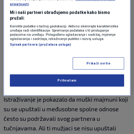
privatnosti
Ali istraživači vjeruju da njihova zapažanja
Mi i naši partneri obrađujemo podatke kako bismo
pružali:
zapravo podupiru potpuno novu teoriju – da
Koristite podatke o tačnoj geolokaciji. Aktivno skenirajte karakteristike
mužjaci koji se upuštaju u homoseksualne
uređaja radi identifikacije. Spremanje podataka i/ili pristupanje
podacima na uređaju. Prilagođeno oglašavanje i sadržaj, mjerenje
odnose imaju imaju evolucijsku prednost u
oglašavanja i sadržaja, istraživanje publike i razvoj usluga.
Spisak partnera (pružalaca usluga)
odnosu na svoje heteroseksualne kolege.
Muški biseksualni majmuni
Prikaži svrhe
imaju evolucijsku prednost
Prihvatam
Istraživanje je pokazalo da muški majmuni koji
su se upuštali u međusobne spolne odnose
često su podržavali svog partnera u
tučnjavama. Ali ti mužjaci se nisu upuštali