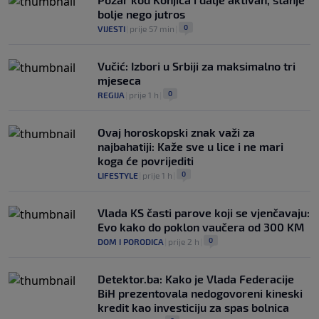
bolje nego jutros
0
VIJESTI
|
prije 57 min
|
Vučić: Izbori u Srbiji za maksimalno tri
mjeseca
0
REGIJA
|
prije 1 h
|
Ovaj horoskopski znak važi za
najbahatiji: Kaže sve u lice i ne mari
koga će povrijediti
0
LIFESTYLE
|
prije 1 h
|
Vlada KS časti parove koji se vjenčavaju:
Evo kako do poklon vaučera od 300 KM
0
DOM I PORODICA
|
prije 2 h
|
Detektor.ba: Kako je Vlada Federacije
BiH prezentovala nedogovoreni kineski
kredit kao investiciju za spas bolnica