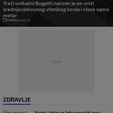
Treći unikatni Bugatti nazvan je po vrsti
srednjovjekovnog viteškog konja i visok samo
metar
FORBES
|
prije 7 h
Oglas
ZDRAVLJE
Rudari i dalje ne žele napustiti jamu