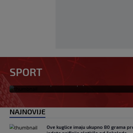
U trenucima dok je olimpijs
rekord, plamen odnio njegov
SPORT
komšija
|
|
0
OSTALI SPORTOVI
prije 5 min.
NAJNOVIJE
Ove kuglice imaju ukupno 80 grama pro
jedete najfinije slatkiše od čokolade