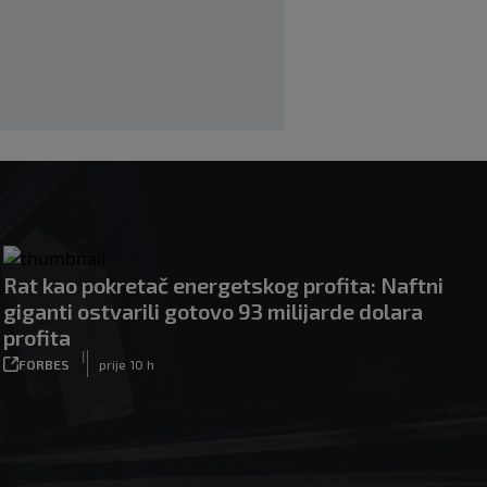
ponudio Marokancima za podršku
|
|
0
NOGOMET
prije 2 h
Rat kao pokretač energetskog profita: Naftni
giganti ostvarili gotovo 93 milijarde dolara
profita
|
FORBES
prije 10 h