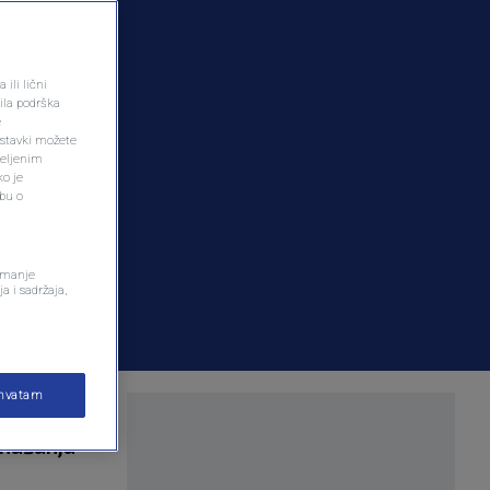
ili lični
ila podrška
e
ostavki možete
željenim
ko je
dbu o
remanje
a i sadržaja,
ihvatam
čak i
onašanja