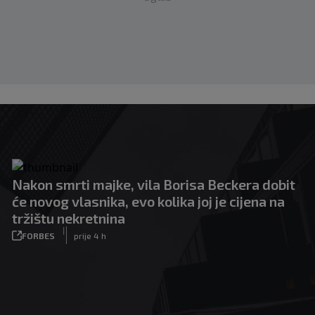
Nakon smrti majke, vila Borisa Beckera dobit
će novog vlasnika, evo kolika joj je cijena na
tržištu nekretnina
|
FORBES
prije 4 h