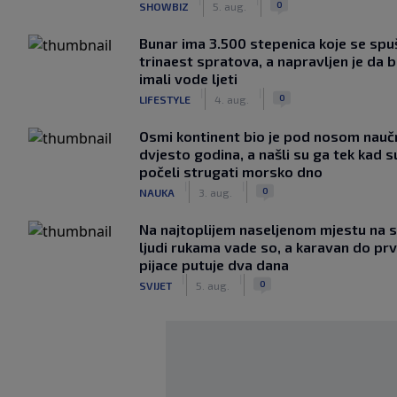
0
SHOWBIZ
5. aug.
Bunar imа 3.500 stepenica koje se spu
trinaest spratova, a napravljen je da bi
imali vode ljeti
|
|
0
LIFESTYLE
4. aug.
Osmi kontinent bio je pod nosom nauč
dvjesto godina, a našli su ga tek kad s
počeli strugati morsko dno
|
|
0
NAUKA
3. aug.
Na najtoplijem naseljenom mjestu na s
ljudi rukama vade so, a karavan do pr
pijace putuje dva dana
|
|
0
SVIJET
5. aug.