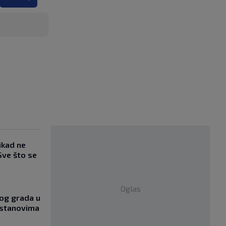
ikad ne
Sve što se
Oglas
og grada u
 stanovima