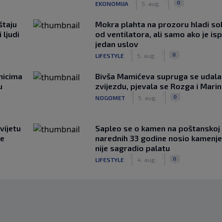
0
EKONOMIJA
5. aug.
štaju
Mokra plahta na prozoru hladi so
 ljudi
od ventilatora, ali samo ako je is
jedan uslov
|
|
0
LIFESTYLE
5. aug.
nicima
Bivša Mamićeva supruga se udala
u
zvijezdu, pjevala se Rozga i Mari
|
|
0
NOGOMET
5. aug.
vijetu
Saplео se o kamen na poštanskoj t
ve
narednih 33 godine nosio kamenje
nije sagradio palatu
|
|
0
LIFESTYLE
4. aug.