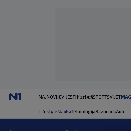
NAJNOVIJE
VIJESTI
SPORT
SVIJET
MAG
Lifestyle
Nauka
Tehnologija
Razonoda
Auto