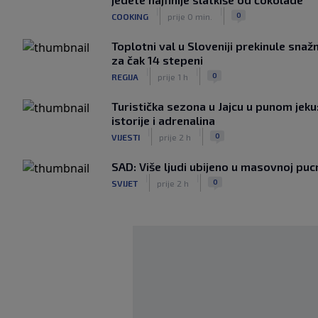
|
|
0
COOKING
prije 0 min.
Toplotni val u Sloveniji prekinule sna
za čak 14 stepeni
|
|
0
REGIJA
prije 1 h
Turistička sezona u Jajcu u punom jeku
istorije i adrenalina
|
|
0
VIJESTI
prije 2 h
SAD: Više ljudi ubijeno u masovnoj pucn
|
|
0
SVIJET
prije 2 h