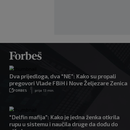
Dva prijedloga, dva “NE”: Kako su propali
pregovori Vlade FBiH i Nove Željezare Zenica
|
FORBES
prije 13 min.
“Delfin mafija”: Kako je jedna ženka otkrila
rupu u sistemu i naučila druge da dođu do