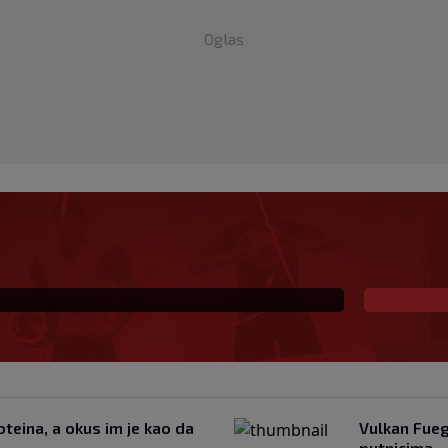
Oglas
ki šampion obarao
u kuću: Preminuo i
teina, a okus im je kao da
Vulkan Fueg
putnicima