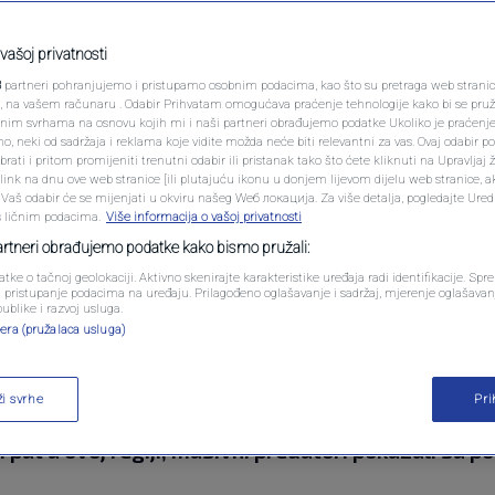
PODCAST
1.629 metara u Kinesko
N1 SPECIJAL
vašoj privatnosti
3
partneri pohranjujemo i pristupamo osobnim podacima, kao što su pretraga web stranica 
nora pojavio džinovski
FENOMENI
ri, na vašem računaru . Odabir Prihvatam omogućava praćenje tehnologije kako bi se pruž
anim svrhama na osnovu kojih mi i naši partneri obrađujemo podatke Ukoliko je praćenj
 neki od sadržaja i reklama koje vidite možda neće biti relevantni za vas. Ovaj odabir p
NEISTRAŽENO
ati i pritom promijeniti trenutni odabir ili pristanak tako što ćete kliknuti na Upravljaj 
ink na dnu ove web stranice [ili plutajuću ikonu u donjem lijevom dijelu web stranice, a
VIRALNO
. Vaš odabir će se mijenjati u okviru našeg Wеб локација. Za više detalja, pogledajte Ure
s ličnim podacima.
Više informacija o vašoj privatnosti
0
komentara
|
FOTO
partneri obrađujemo podatke kako bismo pružali:
atke o tačnoj geolokaciji. Aktivno skenirajte karakteristike uređaja radi identifikacije. Sp
PROMO
li pristupanje podacima na uređaju. Prilagođeno oglašavanje i sadržaj, mjerenje oglašavanj
publike i razvoj usluga.
era (pružalaca usluga)
VIDEO
ži svrhe
Pr
sko more, a ono što se pojavilo iz tame šokiralo je 
put u ovoj regiji, masivni predatori pokazali su p