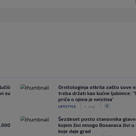
učili
Ornitologinja otkrila zašto sove n
vi su
treba držati kao kućne ljubimce: "
priča o njima je neistina"
|
|
0
LIFESTYLE
4. aug.
Šezdeset posto stanovnika glavn
1.000
kojem živi mnogo Bosanaca živi u
koje daje grad
|
|