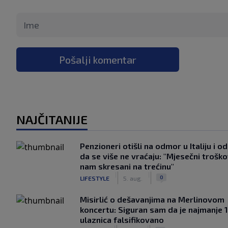
Pošalji komentar
NAJČITANIJE
Penzioneri otišli na odmor u Italiju i odl
da se više ne vraćaju: "Mjesečni troško
nam skresani na trećinu"
|
|
0
LIFESTYLE
5. aug.
Misirlić o dešavanjima na Merlinovom
koncertu: Siguran sam da je najmanje 
ulaznica falsifikovano
|
|