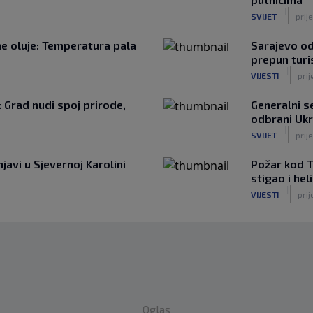
|
SVIJET
prij
žne oluje: Temperatura pala
Sarajevo od
prepun turi
|
VIJESTI
prij
: Grad nudi spoj prirode,
Generalni 
odbrani Ukr
|
SVIJET
prije
javi u Sjevernoj Karolini
Požar kod T
stigao i he
|
VIJESTI
prij
Oglas