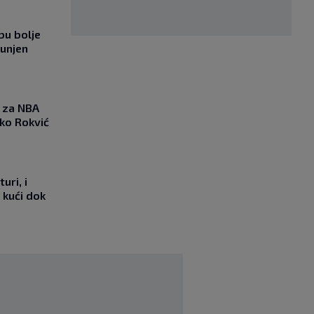
bu bolje
punjen
 za NBA
nko Rokvić
uri, i
 kući dok