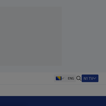
N1 TV
ENG