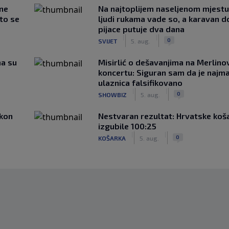
 ne
Na najtoplijem naseljenom mjestu 
što se
ljudi rukama vade so, a karavan d
pijace putuje dva dana
|
|
0
SVIJET
5. aug.
ma su
Misirlić o dešavanjima na Merlin
koncertu: Siguran sam da je najma
ulaznica falsifikovano
|
|
0
SHOWBIZ
5. aug.
akon
Nestvaran rezultat: Hrvatske koš
izgubile 100:25
|
|
0
KOŠARKA
5. aug.