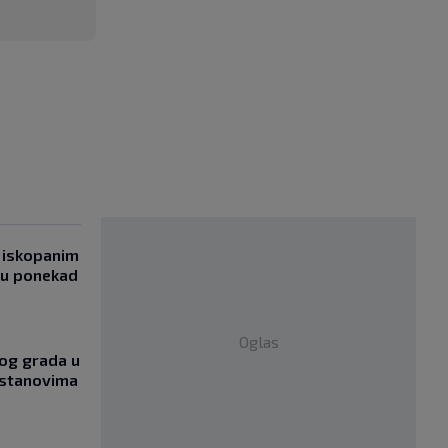
 iskopanim
bu ponekad
Oglas
og grada u
 stanovima