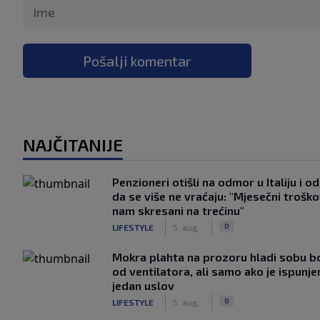
Pošalji komentar
NAJČITANIJE
Penzioneri otišli na odmor u Italiju i odl
da se više ne vraćaju: "Mjesečni troško
nam skresani na trećinu"
|
|
0
LIFESTYLE
5. aug.
Mokra plahta na prozoru hladi sobu bo
od ventilatora, ali samo ako je ispunje
jedan uslov
|
|
0
LIFESTYLE
5. aug.