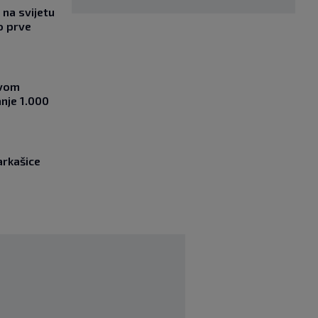
na svijetu
o prve
ovom
nje 1.000
arkašice