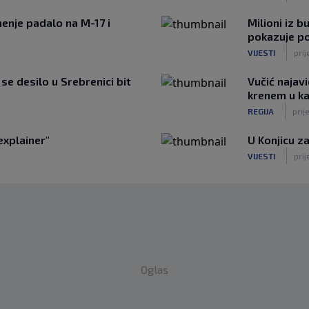
enje padalo na M-17 i
Milioni iz b
pokazuje p
|
VIJESTI
prij
e desilo u Srebrenici bit
Vučić najavi
krenem u k
|
REGIJA
prije
explainer"
U Konjicu za
|
VIJESTI
prij
Oglas