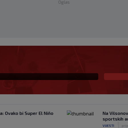
Oglas
 i poručio: Ako vam
e!
: Ovako bi Super El Niño
Na Vilsonov
sportskih 
|
VIJESTI
prij