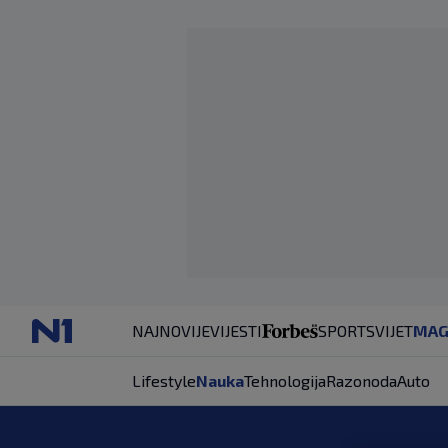
NAJNOVIJE
VIJESTI
SPORT
SVIJET
MAG
Lifestyle
Nauka
Tehnologija
Razonoda
Auto