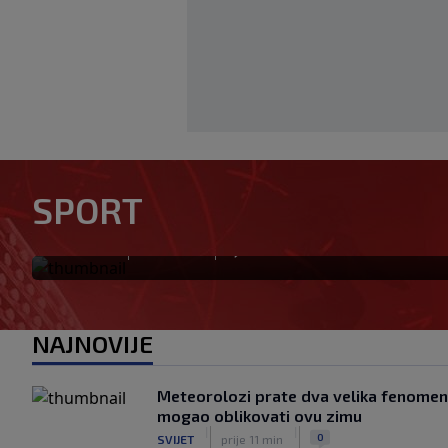
Louis van Gaal pobijedio rak
SPORT
treba selektor, pozovite men
|
|
0
NOGOMET
prije 0 min
NAJNOVIJE
Meteorolozi prate dva velika fenomena
mogao oblikovati ovu zimu
|
|
0
SVIJET
prije 11 min