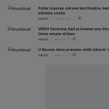
Požar izazvao odrone kod Konjica, kam
oštetilo vozila
|
|
0
VIJESTI
prije 52 min
VIDEO Severina: Kad priznamo ono što s
ćemo vesele države
|
|
0
VIJESTI
prije 1 h
U Novom danu pravimo veliki izborni "
|
|
0
VIJESTI
prije 1 h