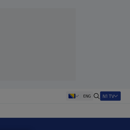
N1 TV
ENG