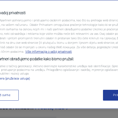
PODCAST
ijeku umire u roku od
N1 SPECIJAL
vašoj privatnosti
3
partneri pohranjujemo i pristupamo osobnim podacima, kao što su pretraga web stranica 
čnik opisao šokantne
FENOMENI
ri, na vašem računaru . Odabir Prihvatam omogućava praćenje tehnologije kako bi se pruž
anim svrhama na osnovu kojih mi i naši partneri obrađujemo podatke Ukoliko je praćenj
 neki od sadržaja i reklama koje vidite možda neće biti relevantni za vas. Ovaj odabir p
NEISTRAŽENO
ati i pritom promijeniti trenutni odabir ili pristanak tako što ćete kliknuti na Upravljaj 
ink na dnu ove web stranice [ili plutajuću ikonu u donjem lijevom dijelu web stranice, a
VIRALNO
. Vaš odabir će se mijenjati u okviru našeg Wеб локација. Za više detalja, pogledajte Ure
s ličnim podacima.
Više informacija o vašoj privatnosti
0
komentara
|
FOTO
partneri obrađujemo podatke kako bismo pružali:
atke o tačnoj geolokaciji. Aktivno skenirajte karakteristike uređaja radi identifikacije. Sp
PROMO
li pristupanje podacima na uređaju. Prilagođeno oglašavanje i sadržaj, mjerenje oglašavanj
publike i razvoj usluga.
era (pružalaca usluga)
VIDEO
ži svrhe
Pr
a do 25 metara i duboka do 6,1 metar u svojim najto
 utiče u Amazon.
Pročitaj više