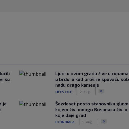
učili
Ljudi u ovom gradu žive u rupama
vi su
u brdu, a kad prošire spavaću so
nađu drago kamenje
|
|
0
LIFESTYLE
2. aug.
lje
Šezdeset posto stanovnika glavn
n
kojem živi mnogo Bosanaca živi u
koje daje grad
|
|
0
EKONOMIJA
5. aug.