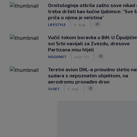
Ornitologinja otkrila zašto sove nikad
treba držati kao kućne ljubimce: "Sve 
priča o njima je neistina"
|
|
0
LIFESTYLE
4. aug.
Vučić tokom boravka u BiH: U Čipuljići
svi Srbi navijali za Zvezdu, dresove
Partizana nisu htjeli
|
|
0
NOGOMET
prije 11 h
Teretni avion DHL-a prinudno sletio n
sudara s nepoznatim objektom, na
aerodromu pronađen dron
|
|
0
SVIJET
5. aug.