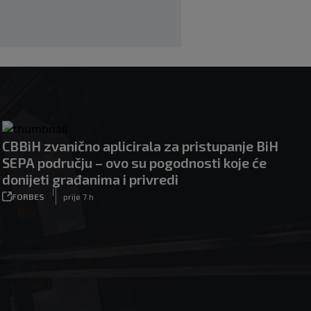
|
|
0
NOGOMET
prije 3 h
CBBiH zvanično aplicirala za pristupanje BiH
SEPA području – ovo su pogodnosti koje će
donijeti građanima i privredi
|
FORBES
prije 7 h