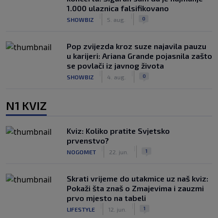
1.000 ulaznica falsifikovano
|
|
0
SHOWBIZ
5. aug.
Pop zvijezda kroz suze najavila pauzu
u karijeri: Ariana Grande pojasnila zašto
se povlači iz javnog života
|
|
0
SHOWBIZ
4. aug.
N1 KVIZ
Kviz: Koliko pratite Svjetsko
prvenstvo?
|
|
1
NOGOMET
22. jun.
Skrati vrijeme do utakmice uz naš kviz:
Pokaži šta znaš o Zmajevima i zauzmi
prvo mjesto na tabeli
|
|
1
LIFESTYLE
12. jun.