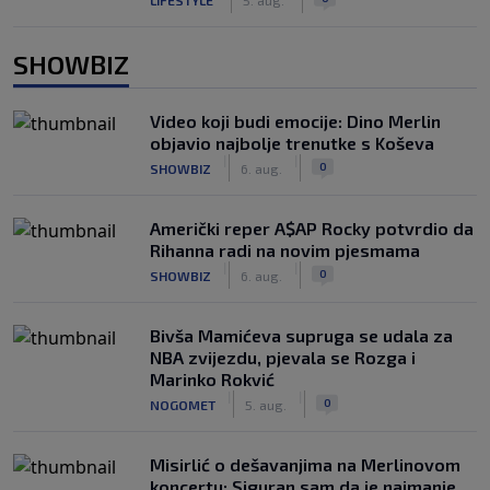
SHOWBIZ
Video koji budi emocije: Dino Merlin
objavio najbolje trenutke s Koševa
|
|
0
SHOWBIZ
6. aug.
Američki reper A$AP Rocky potvrdio da
Rihanna radi na novim pjesmama
|
|
0
SHOWBIZ
6. aug.
Bivša Mamićeva supruga se udala za
NBA zvijezdu, pjevala se Rozga i
Marinko Rokvić
|
|
0
NOGOMET
5. aug.
Misirlić o dešavanjima na Merlinovom
koncertu: Siguran sam da je najmanje