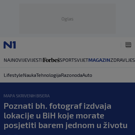
Oglas
NAJNOVIJE
VIJESTI
SPORT
SVIJET
MAGAZIN
ZDRAVLJE
Lifestyle
Nauka
Tehnologija
Razonoda
Auto
MAPA SKRIVENIH BISERA
Poznati bh. fotograf izdvaja
lokacije u BiH koje morate
posjetiti barem jednom u životu