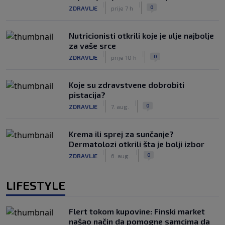
|
|
0
ZDRAVLJE
prije 7 h
Nutricionisti otkrili koje je ulje najbolje
za vaše srce
|
|
0
ZDRAVLJE
prije 10 h
Koje su zdravstvene dobrobiti
pistacija?
|
|
0
ZDRAVLJE
7. aug.
Krema ili sprej za sunčanje?
Dermatolozi otkrili šta je bolji izbor
|
|
0
ZDRAVLJE
6. aug.
LIFESTYLE
Flert tokom kupovine: Finski market
našao način da pomogne samcima da