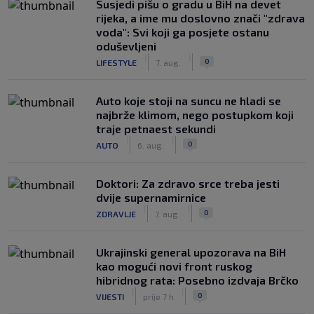
Susjedi pišu o gradu u BiH na devet
rijeka, a ime mu doslovno znači "zdrava
voda": Svi koji ga posjete ostanu
oduševljeni
|
|
0
LIFESTYLE
7. aug.
Auto koje stoji na suncu ne hladi se
najbrže klimom, nego postupkom koji
traje petnaest sekundi
|
|
0
AUTO
6. aug.
Doktori: Za zdravo srce treba jesti
dvije supernamirnice
|
|
0
ZDRAVLJE
7. aug.
Ukrajinski general upozorava na BiH
kao mogući novi front ruskog
hibridnog rata: Posebno izdvaja Brčko
|
|
0
VIJESTI
prije 7 h