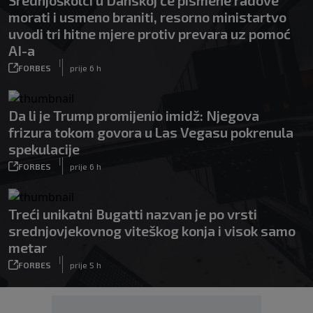
Srednjoškolci u Danskoj će pismene radove
morati i usmeno braniti, resorno ministartvo
uvodi tri hitne mjere protiv prevara uz pomoć
AI-a
|
FORBES
prije 6 h
Da li je Trump promijenio imidž: Njegova
frizura tokom govora u Las Vegasu pokrenula
spekulacije
|
FORBES
prije 6 h
Treći unikatni Bugatti nazvan je po vrsti
srednjovjekovnog viteškog konja i visok samo
metar
|
FORBES
prije 5 h