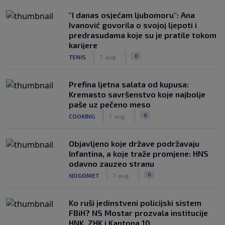
"I danas osjećam ljubomoru": Ana
Ivanović govorila o svojoj ljepoti i
predrasudama koje su je pratile tokom
karijere
|
|
0
TENIS
7. aug.
Prefina ljetna salata od kupusa:
Kremasto savršenstvo koje najbolje
paše uz pečeno meso
|
|
0
COOKING
7. aug.
Objavljeno koje države podržavaju
Infantina, a koje traže promjene: HNS
odavno zauzeo stranu
|
|
0
NOGOMET
7. aug.
Ko ruši jedinstveni policijski sistem
FBiH? NS Mostar prozvala institucije
HNK, ZHK i Kantona 10