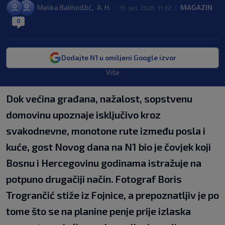
,
Melika Balihodžić
A. H.
MAGAZIN
|
15. jun. 2026. 11:32
|
0
|
Dodajte N1 u omiljeni Google izvor
Više
Dok većina građana, nažalost, sopstvenu
domovinu upoznaje isključivo kroz
svakodnevne, monotone rute između posla i
kuće, gost Novog dana na N1 bio je čovjek koji
Bosnu i Hercegovinu godinama istražuje na
potpuno drugačiji način. Fotograf Boris
Trogrančić stiže iz Fojnice, a prepoznatljiv je po
tome što se na planine penje prije izlaska