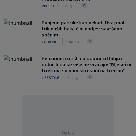
|
|
0
VIJESTI
7. aug.
Punjene paprike kao nekad: Ovaj mali
trik naših baka čini nadjev savršeno
sočnim
|
|
0
COOKING
prije 7 h
Penzioneri otišli na odmor u Italiju i
odlučili da se više ne vraćaju: "Mjesečni
troškovi su nam skresani na trećinu"
|
|
0
LIFESTYLE
5. aug.
Oglas