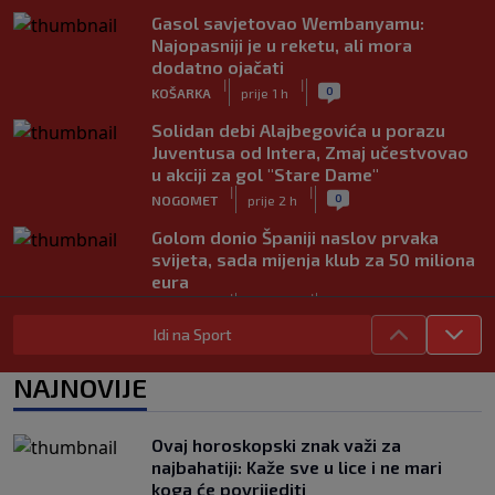
Gasol savjetovao Wembanyamu:
Najopasniji je u reketu, ali mora
dodatno ojačati
|
|
0
KOŠARKA
prije 1 h
Solidan debi Alajbegovića u porazu
Juventusa od Intera, Zmaj učestvovao
u akciji za gol "Stare Dame"
|
|
0
NOGOMET
prije 2 h
Golom donio Španiji naslov prvaka
svijeta, sada mijenja klub za 50 miliona
eura
|
|
0
NOGOMET
prije 4 h
Idi na Sport
Preminuo otac Lionela Messija
|
|
0
NOGOMET
prije 4 h
NAJNOVIJE
Aldian Korora: Jedan gol, dvije
generacije i priča o beskrajnoj ljubavi
Ovaj horoskopski znak važi za
prema Želji koja je obavezan smjer za
najbahatiji: Kaže sve u lice i ne mari
plavi voz
koga će povrijediti
|
|