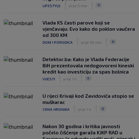
0
NOGOMET
prije 5 h
|
|
0
LIFESTYLE
prije 5 min
Vlada KS časti parove koji se
vjenčavaju: Evo kako do poklon vaučera
od 300 KM
|
|
0
DOM I PORODICA
prije 56 min
Detektor.ba: Kako je Vlada Federacije
BiH prezentovala nedogovoreni kineski
kredit kao investiciju za spas bolnica
|
|
0
VIJESTI
prije 1 h
U rijeci Krivaji kod Zavidovića utopio se
muškarac
|
|
0
CRNA HRONIKA
prije 1 h
Nakon 30 godina i kritika javnosti
počelo čišćenje garaža KJKP RAD u
Sarajevu: Iz odvoda vadili mulj, pijesak i