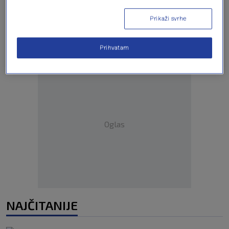
Prikaži svrhe
Prihvatam
Oglas
NAJČITANIJE