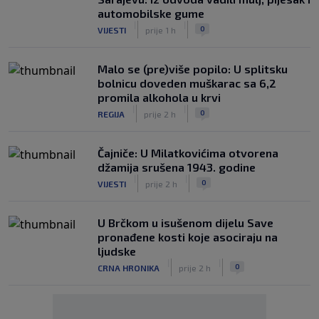
automobilske gume
|
|
0
VIJESTI
prije 1 h
Malo se (pre)više popilo: U splitsku
bolnicu doveden muškarac sa 6,2
promila alkohola u krvi
|
|
0
REGIJA
prije 2 h
Čajniče: U Milatkovićima otvorena
džamija srušena 1943. godine
|
|
0
VIJESTI
prije 2 h
U Brčkom u isušenom dijelu Save
pronađene kosti koje asociraju na
ljudske
|
|
0
CRNA HRONIKA
prije 2 h