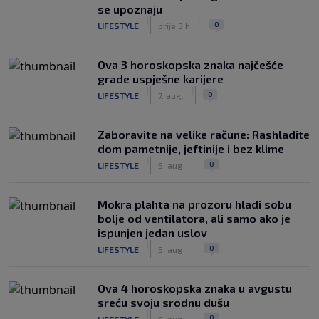
se upoznaju
|
|
0
LIFESTYLE
prije 3 h
Ova 3 horoskopska znaka najčešće
grade uspješne karijere
|
|
0
LIFESTYLE
7. aug.
Zaboravite na velike račune: Rashladite
dom pametnije, jeftinije i bez klime
|
|
0
LIFESTYLE
5. aug.
Mokra plahta na prozoru hladi sobu
bolje od ventilatora, ali samo ako je
ispunjen jedan uslov
|
|
0
LIFESTYLE
5. aug.
Ova 4 horoskopska znaka u avgustu
sreću svoju srodnu dušu
|
|
0
LIFESTYLE
5. aug.