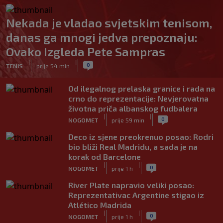
Nekada je vladao svjetskim tenisom,
danas ga mnogi jedva prepoznaju:
Ovako izgleda Pete Sampras
|
|
0
TENIS
prije 54 min
Od ilegalnog prelaska granice i rada na
crno do reprezentacije: Nevjerovatna
životna priča albanskog fudbalera
|
|
0
NOGOMET
prije 59 min
Deco iz sjene preokrenuo posao: Rodri
bio bliži Real Madridu, a sada je na
korak od Barcelone
|
|
0
NOGOMET
prije 1 h
River Plate napravio veliki posao:
Reprezentativac Argentine stigao iz
Atlético Madrida
|
|
0
NOGOMET
prije 1 h