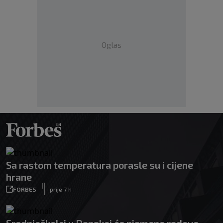
Oglas
Sa rastom temperatura porasle su i cijene
hrane
|
FORBES
prije 7 h