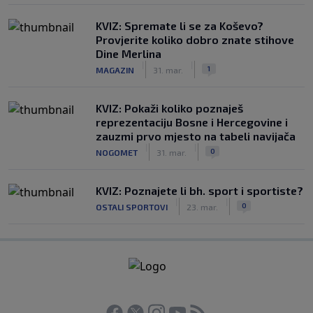
KVIZ: Spremate li se za Koševo?
Provjerite koliko dobro znate stihove
Dine Merlina
|
|
1
MAGAZIN
31. mar.
KVIZ: Pokaži koliko poznaješ
reprezentaciju Bosne i Hercegovine i
zauzmi prvo mjesto na tabeli navijača
|
|
0
NOGOMET
31. mar.
KVIZ: Poznajete li bh. sport i sportiste?
|
|
0
OSTALI SPORTOVI
23. mar.