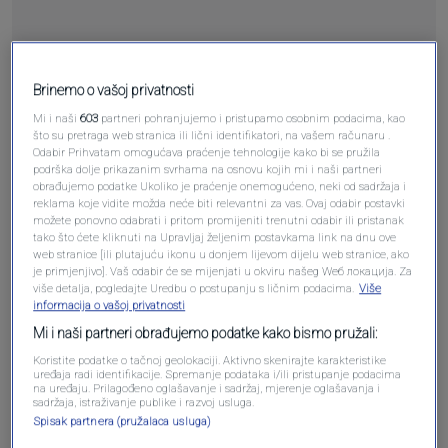
Brinemo o vašoj privatnosti
Pošalji
Mi i naši
603
partneri pohranjujemo i pristupamo osobnim podacima, kao
što su pretraga web stranica ili lični identifikatori, na vašem računaru .
Odabir Prihvatam omogućava praćenje tehnologije kako bi se pružila
podrška dolje prikazanim svrhama na osnovu kojih mi i naši partneri
obrađujemo podatke Ukoliko je praćenje onemogućeno, neki od sadržaja i
reklama koje vidite možda neće biti relevantni za vas. Ovaj odabir postavki
Pošalji komentar
možete ponovno odabrati i pritom promijeniti trenutni odabir ili pristanak
tako što ćete kliknuti na Upravljaj željenim postavkama link na dnu ove
web stranice [ili plutajuću ikonu u donjem lijevom dijelu web stranice, ako
je primjenjivo]. Vaš odabir će se mijenjati u okviru našeg Wеб локација. Za
više detalja, pogledajte Uredbu o postupanju s ličnim podacima.
Više
informacija o vašoj privatnosti
Mi i naši partneri obrađujemo podatke kako bismo pružali:
Koristite podatke o tačnoj geolokaciji. Aktivno skenirajte karakteristike
uređaja radi identifikacije. Spremanje podataka i/ili pristupanje podacima
na uređaju. Prilagođeno oglašavanje i sadržaj, mjerenje oglašavanja i
sadržaja, istraživanje publike i razvoj usluga.
Spisak partnera (pružalaca usluga)
Oglas